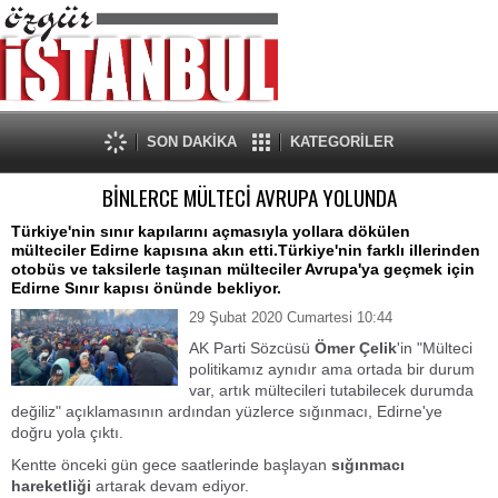
SON DAKİKA
KATEGORİLER
BİNLERCE MÜLTECİ AVRUPA YOLUNDA
Türkiye'nin sınır kapılarını açmasıyla yollara dökülen
mülteciler Edirne kapısına akın etti.Türkiye'nin farklı illerinden
otobüs ve taksilerle taşınan mülteciler Avrupa'ya geçmek için
Edirne Sınır kapısı önünde bekliyor.
29 Şubat 2020 Cumartesi 10:44
AK Parti Sözcüsü
Ömer Çelik
'in
"Mülteci
politikamız aynıdır ama ortada bir durum
var, artık mültecileri tutabilecek durumda
değiliz"
açıklamasının ardından yüzlerce sığınmacı, Edirne'ye
doğru yola çıktı.
Kentte önceki gün gece saatlerinde başlayan
sığınmacı
hareketliği
artarak devam ediyor.