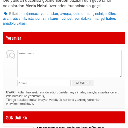
Öte yandan düzensiz göçmenlerden bazıları dün gece farklı
noktalardan
Meriç Nehri
üzerinden Yunanistan'a geçti.
,
,
,
,
,
,
Etiketler:
sığınmacı
yunanistan
avrupa
edirne
meriç nehri
mülteci
,
,
,
,
,
,
,
uyarı
güvenlik
istanbul
sınır kapısı
güncel
son dakika
manşet haber
anadolu yakası
Yorumlar
UYARI:
Küfür, hakaret, rencide edici cümleler veya imalar, inançlara saldırı içeren,
imla kuralları ile yazılmamış,
Türkçe karakter kullanılmayan ve büyük harflerle yazılmış yorumlar
onaylanmamaktadır.
SON DAKİKA