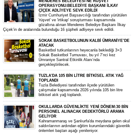
MENDERES BELEDİYESİ'NE RÜŞVET
OPERASYONU:BELEDİYE BAŞKANI İLKAY
ÇİÇEK ADLİYEYE SEVK EDİLDİ
​İzmir Cumhuriyet Başsavcılığı tarafından yürütülen
'rüşvet' ve 'irtikap' soruşturması kapsamında
gözaltına alınan Menderes Belediye Başkanı İlkay
Çiçek’in de aralarında bulunduğu 16 şüpheli adliyeye sevk edildi.
SOKAK BASKETBOLUNUN KALBİ ÜMRANİYE’DE
ATACAK
Basketbol tutkunlarının heyecanla beklediği 3×3
Sokak Basketbol Turnuvası, bu yıl 7’nci kez
Ümraniye Santral Etkinlik Alanı’nda
gerçekleştirilecek.
TUZLA'DA 105 BİN LİTRE BİTKİSEL ATIK YAĞ
TOPLANDI
Tuzla Belediyesi tarafından ilçede yürütülen
çalışmalar kapsamında 2026 yılında 105 bin litre
bitkisel atık yağ toplandı.
OKULLARDA GÜVENLİKTE YENİ DÖNEM:30 BİN
PERSONEL ALINACAK DEDEKTÖRLÜ ARAMA
GELİYOR
​Kahramanmaraş ve Şanlıurfa'da meydana gelen okul
saldırılarının ardından eğitim kurumlarındaki güvenlik
önlemleri baştan aşağı yenileniyor.