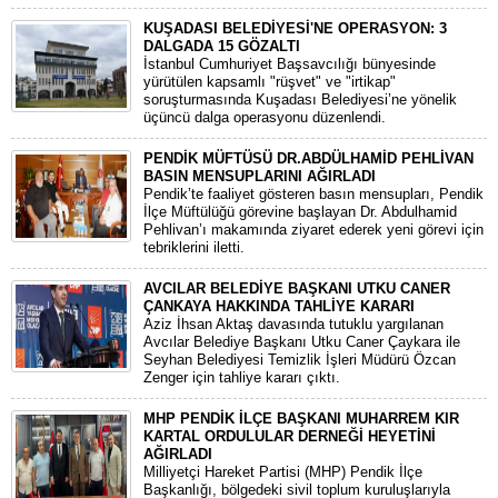
KUŞADASI BELEDİYESİ'NE OPERASYON: 3
DALGADA 15 GÖZALTI
​İstanbul Cumhuriyet Başsavcılığı bünyesinde
yürütülen kapsamlı "rüşvet" ve "irtikap"
soruşturmasında Kuşadası Belediyesi’ne yönelik
üçüncü dalga operasyonu düzenlendi.
PENDİK MÜFTÜSÜ DR.ABDÜLHAMİD PEHLİVAN
BASIN MENSUPLARINI AĞIRLADI
​Pendik’te faaliyet gösteren basın mensupları, Pendik
İlçe Müftülüğü görevine başlayan Dr. Abdulhamid
Pehlivan’ı makamında ziyaret ederek yeni görevi için
tebriklerini iletti.
AVCILAR BELEDİYE BAŞKANI UTKU CANER
ÇANKAYA HAKKINDA TAHLİYE KARARI
​Aziz İhsan Aktaş davasında tutuklu yargılanan
Avcılar Belediye Başkanı Utku Caner Çaykara ile
Seyhan Belediyesi Temizlik İşleri Müdürü Özcan
Zenger için tahliye kararı çıktı.
MHP PENDİK İLÇE BAŞKANI MUHARREM KIR
KARTAL ORDULULAR DERNEĞİ HEYETİNİ
AĞIRLADI
​Milliyetçi Hareket Partisi (MHP) Pendik İlçe
Başkanlığı, bölgedeki sivil toplum kuruluşlarıyla