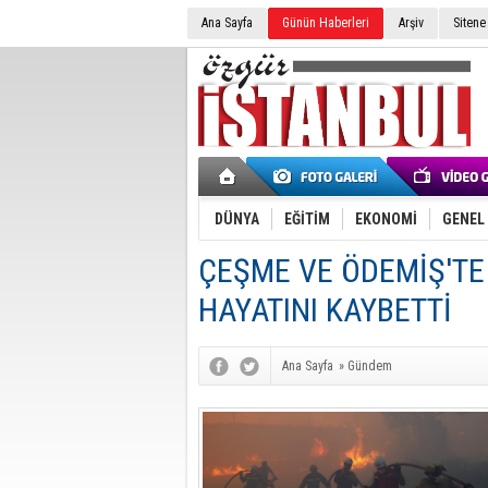
Ana Sayfa
Günün Haberleri
Arşiv
Sitene
DÜNYA
EĞİTİM
EKONOMİ
GENEL
ÇEŞME VE ÖDEMİŞ'TE
HAYATINI KAYBETTİ
Ana Sayfa
»
Gündem