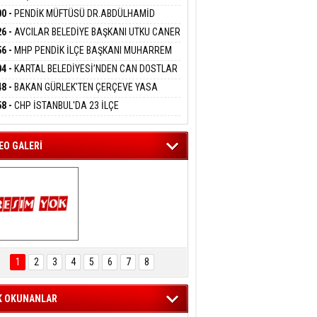
DANMAK
İYOR
GADA 15 GÖZALTI
00 -
PENDİK MÜFTÜSÜ DR.ABDÜLHAMİD
LİVAN BASIN MENSUPLARINI AĞIRLADI
26 -
AVCILAR BELEDİYE BAŞKANI UTKU CANER
eltem Kaynas
KAYA HAKKINDA TAHLİYE KARARI
56 -
MHP PENDİK İLÇE BAŞKANI MUHARREM
FFETMEYECEĞİM!
 KARTAL ORDULULAR DERNEĞİ HEYETİNİ
04 -
KARTAL BELEDİYESİ’NDEN CAN DOSTLAR
RLADI
N DEV YATIRIM!
48 -
BAKAN GÜRLEK'TEN ÇERÇEVE YASA
KLAMASI:''KIRMIZI ÇİZGİMİZ ŞEHİT AİLELERİ
58 -
CHP İSTANBUL'DA 23 İLÇE
GAZİLERİMİZİN HASSASİYETİDİR''
KANLIĞI'NDA ATAMALAR GERÇEKLEŞTİ
EO GALERİ
ARTAL ENGELSİZ 
AŞAM FESTİVALİ 
1
2
3
4
5
6
7
8
KONSERİ 
LEYİCİLERİ MEST 
ETTİ
K OKUNANLAR