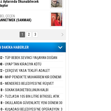
z Aylarında Okunabilecek
taplar
İBEL ÇEÇEN
ANNETMEK (SANMAK)
1
2
3
NALİZ/ ODABAŞ
ranlık DNA Kuşaklararası
ddetin Biyolojik Faturası
 DAKİKA HABERLER
yar Adıyaman
en Bu Sahaya Sığmazam
32 -
TÜP BEBEK SEVİNCİ YAŞAYAN DOĞAN
ESİNE BAKANLIK DESTEĞİ
08 -
UYAP'TAN KİRACIYA KÖTÜ
ER:''TEBLİGAT GELMEDİ'' SAVUNMASI
22 -
ÇERÇEVE YASA TEKLİFİ ADALET
san Ali Çölük
HKEMEDEN DÖNDÜ
r Satırın İçindeki İnsan
İSYONU'NDAN GEÇTİ:SÜREÇ NASIL
38 -
MHP PENDİK'TE MUHARREM KIR DÖNEMİ
EYECEK?
AM EDİYOR
45 -
MENDERES BELEDİYESİ'NE RÜŞVET
RASYONU:BELEDİYE BAŞKANI İLKAY ÇİÇEK
18 -
SOKAK BASKETBOLUNUN KALBİ
gi Kılıç
İVAS: ATEŞE ATILAN VİCDAN
İYEYE SEVK EDİLDİ
ANİYE’DE ATACAK
57 -
TUZLA'DA 105 BİN LİTRE BİTKİSEL ATIK
 TOPLANDI
18 -
OKULLARDA GÜVENLİKTE YENİ DÖNEM:30
 PERSONEL ALINACAK DEDEKTÖRLÜ ARAMA
ARIŞ BAŞARSLAN
10 -
KUŞADASI BELEDİYESİ'NE OPERASYON: 3