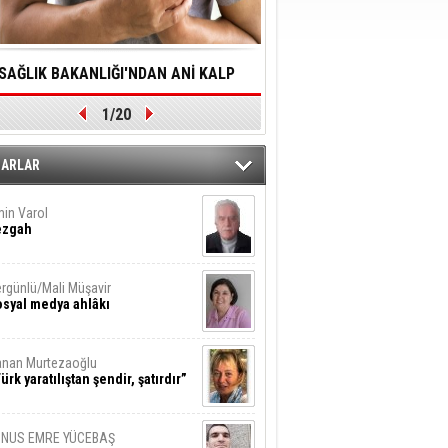
SAĞLIK BAKANLIĞI'NDAN ANİ KALP
YALNIZLIK YAŞLI BİREY
1/20
DURMALARINA HIZLI MÜDAHALE
SORUNLARA NEDEN OL
DİLMESİNE YÖNELİK ÖNLENMESİ İÇİN
ZARLAR
ÖNEMLİ ADIM
in Varol
ezgah
rgünlü/Mali Müşavir
syal medya ahlâkı
nan Murtezaoğlu
ürk yaratılıştan şendir, şatırdır”
UNUS EMRE YÜCEBAŞ