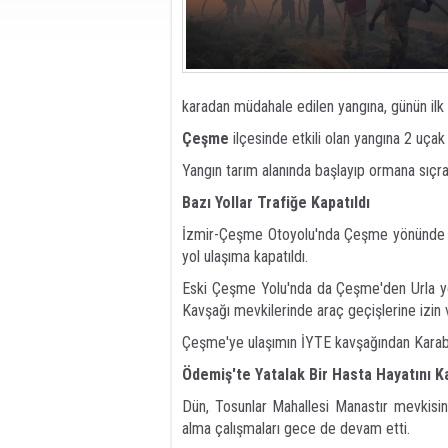
karadan müdahale edilen yangına, günün ilk 
Çeşme
ilçesinde etkili olan yangına 2 uçak
Yangın tarım alanında başlayıp ormana sıçr
Bazı Yollar Trafiğe Kapatıldı
İzmir-Çeşme Otoyolu'nda Çeşme yönünde Zey
yol ulaşıma kapatıldı.
Eski Çeşme Yolu'nda da Çeşme'den Urla yö
Kavşağı mevkilerinde araç geçişlerine izin v
Çeşme'ye ulaşımın İYTE kavşağından Karaburu
Ödemiş'te Yatalak Bir Hasta Hayatını K
Dün, Tosunlar Mahallesi Manastır mevkisind
alma çalışmaları gece de devam etti.