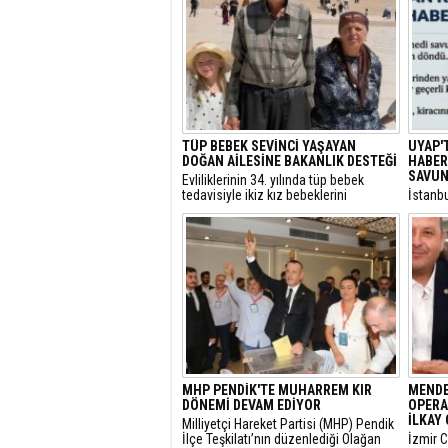
TÜP BEBEK SEVİNCİ YAŞAYAN
UYAP'
DOĞAN AİLESİNE BAKANLIK DESTEĞİ
HABER:
SAVUN
​Evliliklerinin 34. yılında tüp bebek
tedavisiyle ikiz kız bebeklerini
​İstanb
kucaklarına alan ve Anıtkabir
gerekçe
ziyaretleriyle sosyal medyada büyük
başlatı
beğeni toplayan Doğan ailesi için Aile
elime 
ve Sosyal Hizmetler Bakanlığı harekete
oldum” 
geçti.
itirazı
çekici 
MHP PENDİK'TE MUHARREM KIR
MENDE
DÖNEMİ DEVAM EDİYOR
OPERA
İLKAY 
​Milliyetçi Hareket Partisi (MHP) Pendik
İlçe Teşkilatı’nın düzenlediği Olağan
​İzmir 