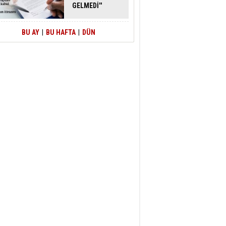
GELMEDİ''
SAVUNMASI
MAHKEMEDEN
DÖNDÜ
BU AY
|
BU HAFTA
|
DÜN