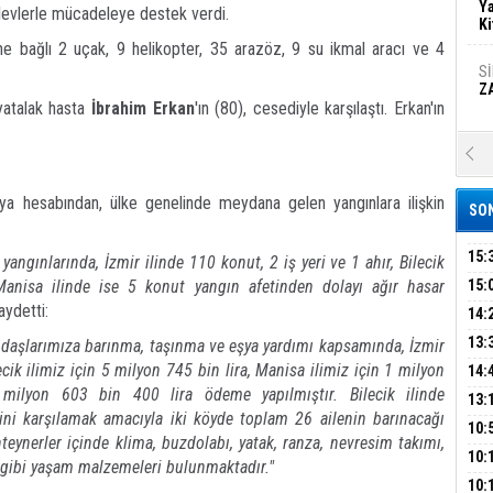
Ya
alevlerle mücadeleye destek verdi.
Ki
e bağlı 2 uçak, 9 helikopter, 35 arazöz, 9 su ikmal aracı ve 4
S
Z
 yatalak hasta
İbrahim Erkan
'ın (80), cesediyle karşılaştı. Erkan'ın
A
Ka
Şi
ya hesabından, ülke genelinde meydana gelen yangınlara ilişkin
SON
Şi
B
15:
gınlarında, İzmir ilinde 110 konut, 2 iş yeri ve 1 ahır, Bilecik
AİL
Manisa ilinde ise 5 konut yangın afetinden dolayı ağır hasar
15:
aydetti:
HAB
14:
Ha
MA
Bi
KOM
13:
ndaşlarımıza barınma, taşınma ve eşya yardımı kapsamında, İzmir
İŞL
DEV
ecik ilimiz için 5 milyon 745 bin lira, Manisa ilimiz için 1 milyon
14:
ilyon 603 bin 400 lira ödeme yapılmıştır. Bilecik ilinde
OPE
13:
Ez
rini karşılamak amacıyla iki köyde toplam 26 ailenin barınacağı
S
ADL
ÜMR
10:
eynerler içinde klima, buzdolabı, yatak, ranza, nevresim takımı,
YAĞ
10:
k gibi yaşam malzemeleri bulunmaktadır."
BİN
B
10: