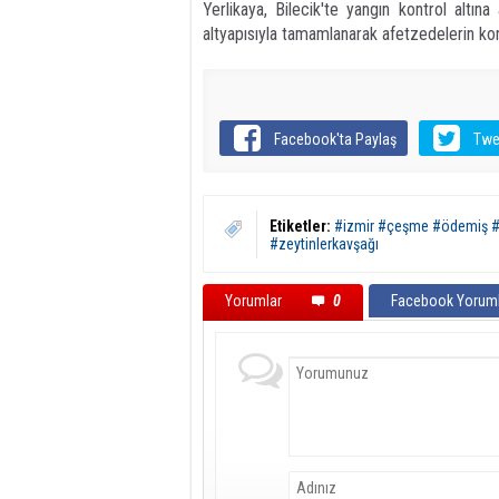
Yerlikaya, Bilecik'te yangın kontrol altın
altyapısıyla tamamlanarak afetzedelerin kont
Facebook'ta Paylaş
Twe
Etiketler:
#izmir #çeşme #ödemiş #ya
#zeytinlerkavşağı
Yorumlar
0
Facebook Yoruml