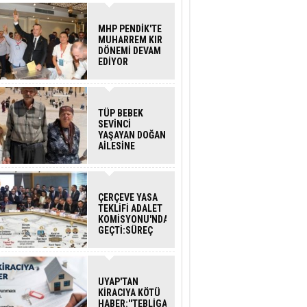
MHP PENDİK'TE
MUHARREM KIR
DÖNEMİ DEVAM
EDİYOR
TÜP BEBEK
SEVİNCİ
YAŞAYAN DOĞAN
AİLESİNE
BAKANLIK
DESTEĞİ
ÇERÇEVE YASA
TEKLİFİ ADALET
KOMİSYONU'NDAN
GEÇTİ:SÜREÇ
NASIL
İŞLEYECEK?
UYAP'TAN
KİRACIYA KÖTÜ
HABER:''TEBLİGAT