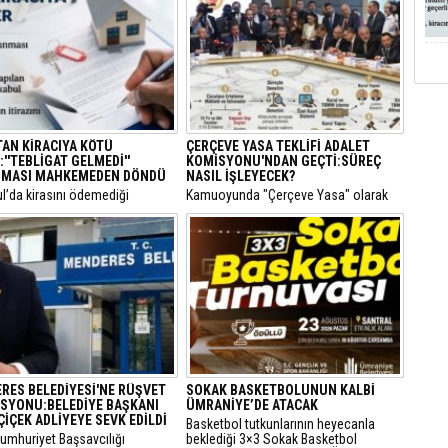
TAN KİRACIYA KÖTÜ
ÇERÇEVE YASA TEKLİFİ ADALET
''TEBLİGAT GELMEDİ''
KOMİSYONU'NDAN GEÇTİ:SÜREÇ
MASI MAHKEMEDEN DÖNDÜ
NASIL İŞLEYECEK?
ul’da kirasını ödemediği
​Kamuoyunda "Çerçeve Yasa" olarak
siyle hakkında icra takibi
bilinen ve terör örgütü PKK'nin
lan bir kiracının “Ödeme emri
kendisini feshederek silah bırakmasını
ulaşmadı, takipten geç haberdar
hedefleyen Milli Dayanışma ve
diyerek yaptığı usulsüz tebligat
Toplumsal Bütünlüğün
, İstinaf Mahkemesi’nin dikkat
Güçlendirilmesine Dair Kanun Teklifi,
kararıyla sonuçsuz kaldı.
TBMM Adalet Komisyonu'nda kabul
edildi.
RES BELEDİYESİ'NE RÜŞVET
SOKAK BASKETBOLUNUN KALBİ
SYONU:BELEDİYE BAŞKANI
ÜMRANİYE’DE ATACAK
ÇİÇEK ADLİYEYE SEVK EDİLDİ
Basketbol tutkunlarının heyecanla
Cumhuriyet Başsavcılığı
beklediği 3×3 Sokak Basketbol