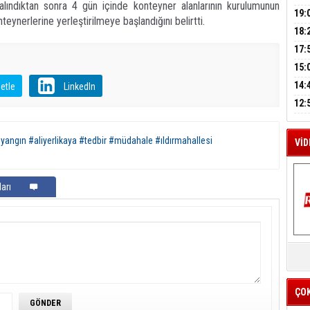
a alındıktan sonra 4 gün içinde konteyner alanlarının kurulumunun
A
GEL
DAL
19:
eynerlerine yerleştirilmeye başlandığını belirtti.
PEH
18:
M
ÇAN
17:
A
KIR
15:
AĞI
İÇİ
14:
etle
LinkedIn
AÇI
12:
VE 
BAŞ
ngın #aliyerlikaya #tedbir #müdahale #ıldırmahallesi
VİD
arı
K
Y
İZ
ÇO