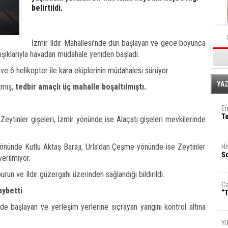
belirtildi.
İzmir Ildır Mahallesi’nde dün başlayan ve gece boyunca
ışıklarıyla havadan müdahale yeniden başladı.
 ve 6 helikopter ile kara ekiplerinin müdahalesi sürüyor.
E
YA
amış,
tedbir amaçlı üç mahalle boşaltılmıştı.
Em
T
tinler gişeleri, İzmir yönünde ise Alaçatı gişeleri mevkilerinde
nünde Kutlu Aktaş Barajı, Urla'dan Çeşme yönünde ise Zeytinler
He
So
erilmiyor.
n ve Ildır güzergahı üzerinden sağlandığı bildirildi.
Ca
aybetti
“T
e başlayan ve yerleşim yerlerine sıçrayan yangını kontrol altına
Y