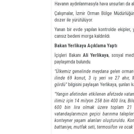
Havanın aydınlanmasıyla hava unsurları da 
Çalışmalar, İzmir Orman Bölge Müdürlüğün
dozer ile yürütülüyor.
Yanan bir evde yapılan kontrolde ekipler,
cansız bedeni morga kaldırıldı.
Bakan Yerlikaya Açıklama Yaptı
İçişleri Bakanı
Ali Yerlikaya
, sosyal med
paylaşımda bulundu.
"Ülkemiz genelinde meydana gelen orman yan
ilinde 69 konut, 3 iş yeri ve 27 ahır, 
gördü"
bilgisini paylaşan Yerlikaya, şunları k
"Yangın afetinden etkilenen afetzede vata
ilimiz için 14 milyon 258 bin 400 lira, Bil
600 bin lira olmak üzere toplam 21 m
vatandaşlarımızın geçici barınma taleple
konteyner yaşam alanları oluşturuldu. Kont
battaniye, mutfak seti, termosifon ve oca