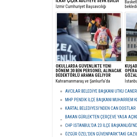
İLKAY ÇİÇEK ADLİYEYE SEVK EDİLDİ
Basket
​İzmir Cumhuriyet Başsavcılığı
bekled
tarafından yürütülen 'rüşvet' ve 'irtikap'
Turnuva
soruşturması kapsamında gözaltına
Santral
alınan Menderes Belediye Başkanı İlkay
gerçekl
Çiçek’in de aralarında bulunduğu 16
şüpheli adliyeye sevk edildi.
OKULLARDA GÜVENLİKTE YENİ
KUŞAD
DÖNEM:30 BİN PERSONEL ALINACAK
OPERA
DEDEKTÖRLÜ ARAMA GELİYOR
GÖZAL
​Kahramanmaraş ve Şanlıurfa'da
​İstanb
meydana gelen okul saldırılarının
bünyes
ardından eğitim kurumlarındaki
"rüşvet
AVCILAR BELEDİYE BAŞKANI UTKU CANE
güvenlik önlemleri baştan aşağı
Kuşada
yenileniyor.
dalga 
MHP PENDİK İLÇE BAŞKANI MUHARREM KI
KARTAL BELEDİYESİ’NDEN CAN DOSTLAR İ
BAKAN GÜRLEK'TEN ÇERÇEVE YASA AÇIKLA
HASSASİYETİDİR''
CHP İSTANBUL'DA 23 İLÇE BAŞKANLIĞI'
ÖZGÜR ÖZEL'DEN GÜVENPARK'TAKİ GAZİL