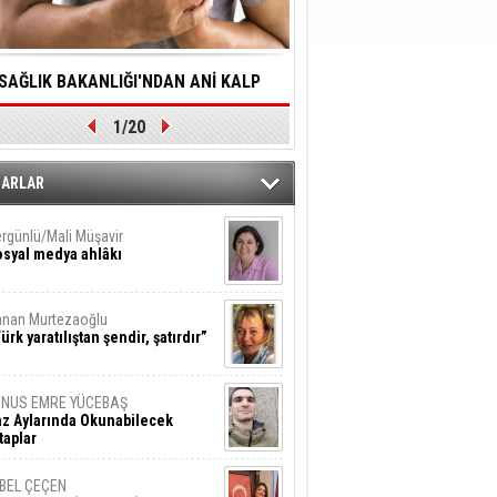
SAĞLIK BAKANLIĞI'NDAN ANİ KALP
YALNIZLIK YAŞLI BİREY
1/20
DURMALARINA HIZLI MÜDAHALE
SORUNLARA NEDEN OL
DİLMESİNE YÖNELİK ÖNLENMESİ İÇİN
ZARLAR
ÖNEMLİ ADIM
rgünlü/Mali Müşavir
syal medya ahlâkı
nan Murtezaoğlu
ürk yaratılıştan şendir, şatırdır”
UNUS EMRE YÜCEBAŞ
z Aylarında Okunabilecek
taplar
İBEL ÇEÇEN