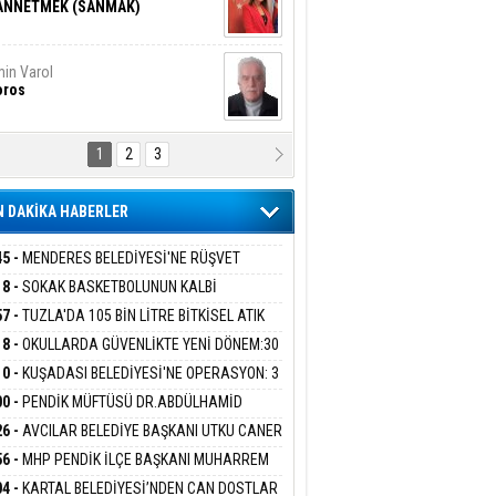
ANNETMEK (SANMAK)
in Varol
oros
1
2
3
NALİZ/ ODABAŞ
ranlık DNA Kuşaklararası
ddetin Biyolojik Faturası
 DAKİKA HABERLER
yar Adıyaman
en Bu Sahaya Sığmazam
45 -
MENDERES BELEDİYESİ'NE RÜŞVET
RASYONU:BELEDİYE BAŞKANI İLKAY ÇİÇEK
18 -
SOKAK BASKETBOLUNUN KALBİ
İYEYE SEVK EDİLDİ
ANİYE’DE ATACAK
57 -
TUZLA'DA 105 BİN LİTRE BİTKİSEL ATIK
san Ali Çölük
r Satırın İçindeki İnsan
 TOPLANDI
18 -
OKULLARDA GÜVENLİKTE YENİ DÖNEM:30
 PERSONEL ALINACAK DEDEKTÖRLÜ ARAMA
10 -
KUŞADASI BELEDİYESİ'NE OPERASYON: 3
İYOR
GADA 15 GÖZALTI
00 -
PENDİK MÜFTÜSÜ DR.ABDÜLHAMİD
gi Kılıç
İVAS: ATEŞE ATILAN VİCDAN
LİVAN BASIN MENSUPLARINI AĞIRLADI
26 -
AVCILAR BELEDİYE BAŞKANI UTKU CANER
KAYA HAKKINDA TAHLİYE KARARI
56 -
MHP PENDİK İLÇE BAŞKANI MUHARREM
 KARTAL ORDULULAR DERNEĞİ HEYETİNİ
ARIŞ BAŞARSLAN
04 -
KARTAL BELEDİYESİ’NDEN CAN DOSTLAR