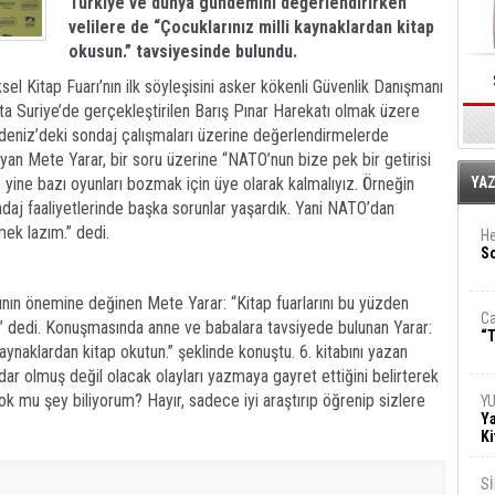
Türkiye
ve dünya gündemini değerlendirirken
velilere de “Çocuklarınız milli kaynaklardan kitap
oku
s
un.” tavsiyesinde bulundu.
l Kitap Fuarı’nın ilk söyleşisini asker kökenli Güvenlik Danışmanı
ta Suriye’de gerçekleştirilen Barış Pınar Harekatı olmak üzere
kdeniz’deki sondaj çalışmaları üzerine değerlendirmelerde
ayan Mete Yarar, bir soru üzerine “NATO’nun bize pek bir getirisi
E
ine bazı oyunları bozmak için üye olarak kalmalıyız. Örneğin
YA
aj faaliyetlerinde başka sorunlar yaşardık. Yani NATO’dan
mek lazım.” dedi.
He
So
ının önemine değinen Mete Yarar: “Kitap fuarlarını bu yüzden
Ca
r.” dedi. Konuşmasında anne ve babalara tavsiyede bulunan Yarar:
“T
ynaklardan kitap okutun.” şeklinde konuştu. 6. kitabını yazan
ar olmuş değil olacak olayları yazmaya gayret ettiğini belirterek
k mu şey biliyorum? Hayır, sadece iyi araştırıp öğrenip sizlere
Y
Ya
Ki
S