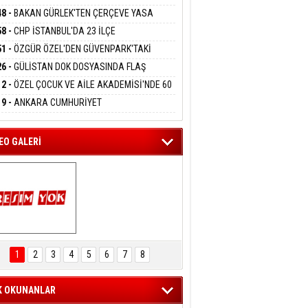
DANMAK
RLADI
N DEV YATIRIM!
48 -
BAKAN GÜRLEK'TEN ÇERÇEVE YASA
KLAMASI:''KIRMIZI ÇİZGİMİZ ŞEHİT AİLELERİ
58 -
CHP İSTANBUL'DA 23 İLÇE
GAZİLERİMİZİN HASSASİYETİDİR''
eltem Kaynas
KANLIĞI'NDA ATAMALAR GERÇEKLEŞTİ
51 -
ÖZGÜR ÖZEL'DEN GÜVENPARK'TAKİ
FFETMEYECEĞİM!
İLERE DESTEK:''SONUÇ ALANA KADAR
26 -
GÜLİSTAN DOK DOSYASINDA FLAŞ
ANIZDAYIZ''
İŞME: 2 DALGIÇ DELİL KARARTMA
12 -
ÖZEL ÇOCUK VE AİLE AKADEMİSİ'NDE 60
LAMASIYLA TUTUTKLANDI
UĞA HİZMET VERİLDİ
19 -
ANKARA CUMHURİYET
SAVCILIĞINDAN ÖZGÜR ÖZEL VE VELİ
ABA HAKKINDA FEZLEKE
EO GALERİ
ARTAL ENGELSİZ 
AŞAM FESTİVALİ 
1
2
3
4
5
6
7
8
KONSERİ 
LEYİCİLERİ MEST 
ETTİ
K OKUNANLAR