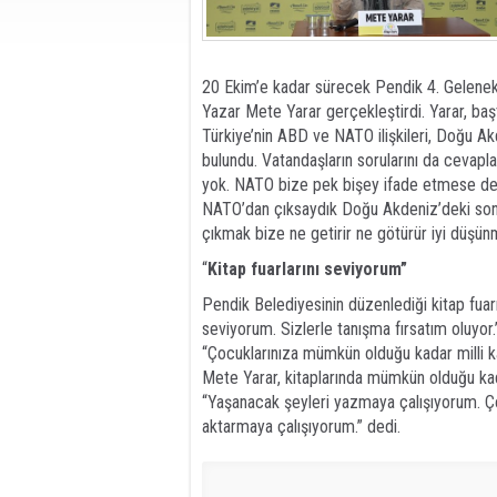
20 Ekim’e kadar sürecek Pendik 4. Gelenekse
Yazar Mete Yarar gerçekleştirdi. Yarar, baş
Türkiye’nin ABD ve NATO ilişkileri, Doğu A
bulundu. Vatandaşların sorularını da cevapl
yok. NATO bize pek bişey ifade etmese de y
NATO’dan çıksaydık Doğu Akdeniz’deki sond
çıkmak bize ne getirir ne götürür iyi düşün
“
Kitap fuarlarını seviyorum”
Pendik Belediyesinin düzenlediği kitap fuar
seviyorum. Sizlerle tanışma fırsatım oluyo
“Çocuklarınıza mümkün olduğu kadar milli ka
Mete Yarar, kitaplarında mümkün olduğu kad
“Yaşanacak şeyleri yazmaya çalışıyorum. Ço
aktarmaya çalışıyorum.” dedi.