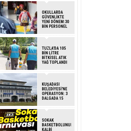
OKULLARDA
GÜVENLİKTE
YENİ DÖNEM:30
BİN PERSONEL
ALINACAK
DEDEKTÖRLÜ
ARAMA GELİYOR
TUZLA'DA 105
BİN LİTRE
BİTKİSEL ATIK
YAĞ TOPLANDI
KUŞADASI
BELEDİYESİ'NE
OPERASYON: 3
DALGADA 15
GÖZALTI
SOKAK
BASKETBOLUNUN
KALBİ