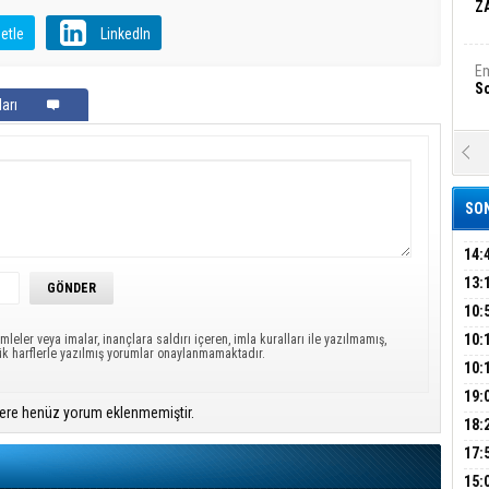
Z
etle
LinkedIn
Em
S
arı
A
Ka
Şi
SON
Şi
B
14:
OPE
13:
ADL
ÜMR
10:
Ha
Bi
YAĞ
10:
mleler veya imalar, inançlara saldırı içeren, imla kuralları ile yazılmamış,
ük harflerle yazılmış yorumlar onaylanmamaktadır.
BİN
10:
GEL
DAL
19:
Ez
ere henüz yorum eklenmemiştir.
S
PEH
18:
ÇAN
17:
KIR
B
15: