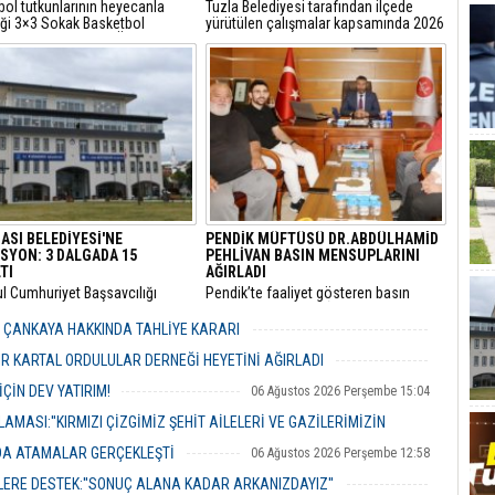
bol tutkunlarının heyecanla
Tuzla Belediyesi tarafından ilçede
iği 3×3 Sokak Basketbol
yürütülen çalışmalar kapsamında 2026
sı, bu yıl 7’nci kez Ümraniye
yılında 105 bin litre bitkisel atık yağ
 Etkinlik Alanı’nda
toplandı.
eştirilecek.
ASI BELEDİYESİ'NE
PENDİK MÜFTÜSÜ DR.ABDÜLHAMİD
SYON: 3 DALGADA 15
PEHLİVAN BASIN MENSUPLARINI
TI
AĞIRLADI
ul Cumhuriyet Başsavcılığı
​Pendik’te faaliyet gösteren basın
inde yürütülen kapsamlı
mensupları, Pendik İlçe Müftülüğü
" ve "irtikap" soruşturmasında
görevine başlayan Dr. Abdulhamid
R ÇANKAYA HAKKINDA TAHLİYE KARARI
sı Belediyesi’ne yönelik üçüncü
Pehlivan’ı makamında ziyaret ederek
06 Ağustos 2026 Perşembe 18:26
operasyonu düzenlendi.
yeni görevi için tebriklerini iletti.
R KARTAL ORDULULAR DERNEĞİ HEYETİNİ AĞIRLADI
06 Ağustos 2026 Perşembe 17:56
ÇİN DEV YATIRIM!
06 Ağustos 2026 Perşembe 15:04
MASI:''KIRMIZI ÇİZGİMİZ ŞEHİT AİLELERİ VE GAZİLERİMİZİN
NDA ATAMALAR GERÇEKLEŞTİ
06 Ağustos 2026 Perşembe 12:58
06 Ağustos 2026 Perşembe 14:48
ERE DESTEK:''SONUÇ ALANA KADAR ARKANIZDAYIZ''