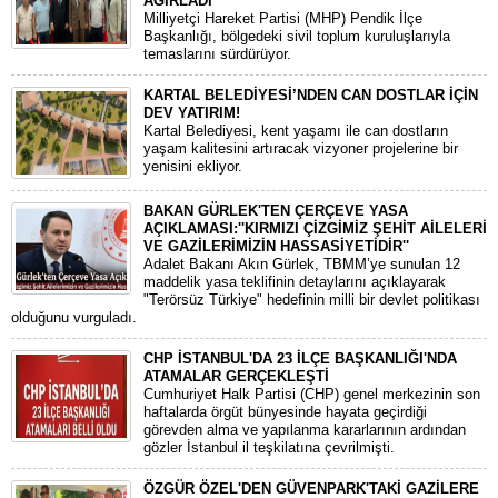
AĞIRLADI
​Milliyetçi Hareket Partisi (MHP) Pendik İlçe
Başkanlığı, bölgedeki sivil toplum kuruluşlarıyla
temaslarını sürdürüyor.
KARTAL BELEDİYESİ’NDEN CAN DOSTLAR İÇİN
DEV YATIRIM!
Kartal Belediyesi, kent yaşamı ile can dostların
yaşam kalitesini artıracak vizyoner projelerine bir
yenisini ekliyor.
BAKAN GÜRLEK'TEN ÇERÇEVE YASA
AÇIKLAMASI:''KIRMIZI ÇİZGİMİZ ŞEHİT AİLELERİ
VE GAZİLERİMİZİN HASSASİYETİDİR''
Adalet Bakanı Akın Gürlek, TBMM’ye sunulan 12
maddelik yasa teklifinin detaylarını açıklayarak
"Terörsüz Türkiye" hedefinin milli bir devlet politikası
olduğunu vurguladı.
CHP İSTANBUL'DA 23 İLÇE BAŞKANLIĞI'NDA
ATAMALAR GERÇEKLEŞTİ
​Cumhuriyet Halk Partisi (CHP) genel merkezinin son
haftalarda örgüt bünyesinde hayata geçirdiği
görevden alma ve yapılanma kararlarının ardından
gözler İstanbul il teşkilatına çevrilmişti.
ÖZGÜR ÖZEL'DEN GÜVENPARK'TAKİ GAZİLERE