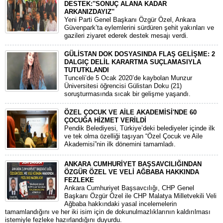
DESTEK:''SONUÇ ALANA KADAR
ARKANIZDAYIZ''
​Yeni Parti Genel Başkanı Özgür Özel, Ankara
Güvenpark’ta eylemlerini sürdüren şehit yakınları ve
gazileri ziyaret ederek destek mesajı verdi.
GÜLİSTAN DOK DOSYASINDA FLAŞ GELİŞME: 2
DALGIÇ DELİL KARARTMA SUÇLAMASIYLA
TUTUTKLANDI
​Tunceli’de 5 Ocak 2020’de kaybolan Munzur
Üniversitesi öğrencisi Gülistan Doku (21)
soruşturmasında sıcak bir gelişme yaşandı.
ÖZEL ÇOCUK VE AİLE AKADEMİSİ'NDE 60
ÇOCUĞA HİZMET VERİLDİ
Pendik Belediyesi, Türkiye’deki belediyeler içinde ilk
ve tek olma özelliği taşıyan “Özel Çocuk ve Aile
Akademisi”nin ilk dönemini tamamladı.
ANKARA CUMHURİYET BAŞSAVCILIĞINDAN
ÖZGÜR ÖZEL VE VELİ AĞBABA HAKKINDA
FEZLEKE
​Ankara Cumhuriyet Başsavcılığı, CHP Genel
Başkanı Özgür Özel ile CHP Malatya Milletvekili Veli
Ağbaba hakkındaki yasal incelemelerin
tamamlandığını ve her iki isim için de dokunulmazlıklarının kaldırılması
istemiyle fezleke hazırlandığını duyurdu.