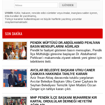
UYARI:
Küfür, hakaret, rencide edici cümleler veya imalar, inançlara saldırı içeren,
imla kuralları ile yazılmamış,
Türkçe karakter kullanılmayan ve büyük harflerle yazılmış yorumlar
onaylanmamaktadır.
SON DAKİKA
PENDİK MÜFTÜSÜ DR.ABDÜLHAMİD PEHLİVAN
BASIN MENSUPLARINI AĞIRLADI
​Pendik’te faaliyet gösteren basın mensupları, Pendik
İlçe Müftülüğü görevine başlayan Dr. Abdulhamid
Pehlivan’ı makamında ziyaret ederek yeni görevi için
tebriklerini iletti.
AVCILAR BELEDİYE BAŞKANI UTKU CANER
ÇANKAYA HAKKINDA TAHLİYE KARARI
​Aziz İhsan Aktaş davasında tutuklu yargılanan
Avcılar Belediye Başkanı Utku Caner Çaykara ile
Seyhan Belediyesi Temizlik İşleri Müdürü Özcan
Zenger için tahliye kararı çıktı.
MHP PENDİK İLÇE BAŞKANI MUHARREM KIR
KARTAL ORDULULAR DERNEĞİ HEYETİNİ