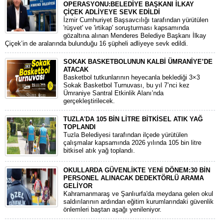
OPERASYONU:BELEDİYE BAŞKANI İLKAY
ÇİÇEK ADLİYEYE SEVK EDİLDİ
​İzmir Cumhuriyet Başsavcılığı tarafından yürütülen
'rüşvet' ve 'irtikap' soruşturması kapsamında
gözaltına alınan Menderes Belediye Başkanı İlkay
Çiçek’in de aralarında bulunduğu 16 şüpheli adliyeye sevk edildi.
SOKAK BASKETBOLUNUN KALBİ ÜMRANİYE’DE
ATACAK
Basketbol tutkunlarının heyecanla beklediği 3×3
Sokak Basketbol Turnuvası, bu yıl 7’nci kez
Ümraniye Santral Etkinlik Alanı’nda
gerçekleştirilecek.
TUZLA'DA 105 BİN LİTRE BİTKİSEL ATIK YAĞ
TOPLANDI
Tuzla Belediyesi tarafından ilçede yürütülen
çalışmalar kapsamında 2026 yılında 105 bin litre
bitkisel atık yağ toplandı.
OKULLARDA GÜVENLİKTE YENİ DÖNEM:30 BİN
PERSONEL ALINACAK DEDEKTÖRLÜ ARAMA
GELİYOR
​Kahramanmaraş ve Şanlıurfa'da meydana gelen okul
saldırılarının ardından eğitim kurumlarındaki güvenlik
önlemleri baştan aşağı yenileniyor.