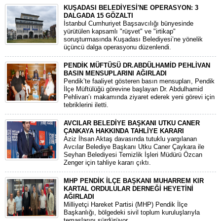
KUŞADASI BELEDİYESİ'NE OPERASYON: 3
DALGADA 15 GÖZALTI
​İstanbul Cumhuriyet Başsavcılığı bünyesinde
yürütülen kapsamlı "rüşvet" ve "irtikap"
soruşturmasında Kuşadası Belediyesi’ne yönelik
üçüncü dalga operasyonu düzenlendi.
PENDİK MÜFTÜSÜ DR.ABDÜLHAMİD PEHLİVAN
BASIN MENSUPLARINI AĞIRLADI
​Pendik’te faaliyet gösteren basın mensupları, Pendik
İlçe Müftülüğü görevine başlayan Dr. Abdulhamid
Pehlivan’ı makamında ziyaret ederek yeni görevi için
tebriklerini iletti.
AVCILAR BELEDİYE BAŞKANI UTKU CANER
ÇANKAYA HAKKINDA TAHLİYE KARARI
​Aziz İhsan Aktaş davasında tutuklu yargılanan
Avcılar Belediye Başkanı Utku Caner Çaykara ile
Seyhan Belediyesi Temizlik İşleri Müdürü Özcan
Zenger için tahliye kararı çıktı.
MHP PENDİK İLÇE BAŞKANI MUHARREM KIR
KARTAL ORDULULAR DERNEĞİ HEYETİNİ
AĞIRLADI
​Milliyetçi Hareket Partisi (MHP) Pendik İlçe
Başkanlığı, bölgedeki sivil toplum kuruluşlarıyla
temaslarını sürdürüyor.