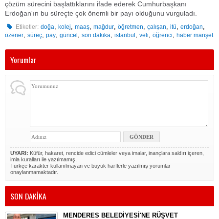
çözüm sürecini başlattıklarını ifade ederek Cumhurbaşkanı
Erdoğan'ın bu süreçte çok önemli bir payı olduğunu vurguladı.
,
,
,
,
,
,
,
,
Etiketler:
doğa
kolej
maaş
mağdur
öğretmen
çalışan
itü
erdoğan
,
,
,
,
,
,
,
,
özener
süreç
pay
güncel
son dakika
istanbul
veli
öğrenci
haber manşet
Yorumlar
UYARI:
Küfür, hakaret, rencide edici cümleler veya imalar, inançlara saldırı içeren,
imla kuralları ile yazılmamış,
Türkçe karakter kullanılmayan ve büyük harflerle yazılmış yorumlar
onaylanmamaktadır.
SON DAKİKA
MENDERES BELEDİYESİ'NE RÜŞVET