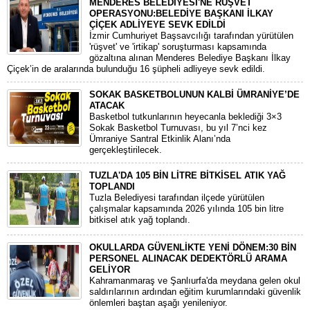
MENDERES BELEDİYESİ'NE RÜŞVET
OPERASYONU:BELEDİYE BAŞKANI İLKAY
ÇİÇEK ADLİYEYE SEVK EDİLDİ
​İzmir Cumhuriyet Başsavcılığı tarafından yürütülen
'rüşvet' ve 'irtikap' soruşturması kapsamında
gözaltına alınan Menderes Belediye Başkanı İlkay
Çiçek’in de aralarında bulunduğu 16 şüpheli adliyeye sevk edildi.
SOKAK BASKETBOLUNUN KALBİ ÜMRANİYE’DE
ATACAK
Basketbol tutkunlarının heyecanla beklediği 3×3
Sokak Basketbol Turnuvası, bu yıl 7’nci kez
Ümraniye Santral Etkinlik Alanı’nda
gerçekleştirilecek.
TUZLA'DA 105 BİN LİTRE BİTKİSEL ATIK YAĞ
TOPLANDI
Tuzla Belediyesi tarafından ilçede yürütülen
çalışmalar kapsamında 2026 yılında 105 bin litre
bitkisel atık yağ toplandı.
OKULLARDA GÜVENLİKTE YENİ DÖNEM:30 BİN
PERSONEL ALINACAK DEDEKTÖRLÜ ARAMA
GELİYOR
​Kahramanmaraş ve Şanlıurfa'da meydana gelen okul
saldırılarının ardından eğitim kurumlarındaki güvenlik
önlemleri baştan aşağı yenileniyor.