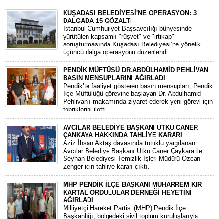
KUŞADASI BELEDİYESİ'NE OPERASYON: 3
DALGADA 15 GÖZALTI
​İstanbul Cumhuriyet Başsavcılığı bünyesinde
yürütülen kapsamlı "rüşvet" ve "irtikap"
soruşturmasında Kuşadası Belediyesi’ne yönelik
üçüncü dalga operasyonu düzenlendi.
PENDİK MÜFTÜSÜ DR.ABDÜLHAMİD PEHLİVAN
BASIN MENSUPLARINI AĞIRLADI
​Pendik’te faaliyet gösteren basın mensupları, Pendik
İlçe Müftülüğü görevine başlayan Dr. Abdulhamid
Pehlivan’ı makamında ziyaret ederek yeni görevi için
tebriklerini iletti.
AVCILAR BELEDİYE BAŞKANI UTKU CANER
ÇANKAYA HAKKINDA TAHLİYE KARARI
​Aziz İhsan Aktaş davasında tutuklu yargılanan
Avcılar Belediye Başkanı Utku Caner Çaykara ile
Seyhan Belediyesi Temizlik İşleri Müdürü Özcan
Zenger için tahliye kararı çıktı.
MHP PENDİK İLÇE BAŞKANI MUHARREM KIR
KARTAL ORDULULAR DERNEĞİ HEYETİNİ
AĞIRLADI
​Milliyetçi Hareket Partisi (MHP) Pendik İlçe
Başkanlığı, bölgedeki sivil toplum kuruluşlarıyla