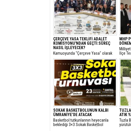
ÇERÇEVE YASA TEKLİFİ ADALET
MHP P
KOMİSYONU'NDAN GEÇTİ:SÜREÇ
DÖNEM
NASIL İŞLEYECEK?
​Milliy
​Kamuoyunda "Çerçeve Yasa" olarak
İlçe Te
bilinen ve terör örgütü PKK'nin
Kongre
kendisini feshederek silah bırakmasını
Kır, de
hedefleyen Milli Dayanışma ve
yeniden
Toplumsal Bütünlüğün
Güçlendirilmesine Dair Kanun Teklifi,
TBMM Adalet Komisyonu'nda kabul
edildi.
SOKAK BASKETBOLUNUN KALBİ
TUZLA'
ÜMRANİYE’DE ATACAK
ATIK 
Basketbol tutkunlarının heyecanla
Tuzla B
beklediği 3×3 Sokak Basketbol
yürütü
Turnuvası, bu yıl 7’nci kez Ümraniye
yılında 