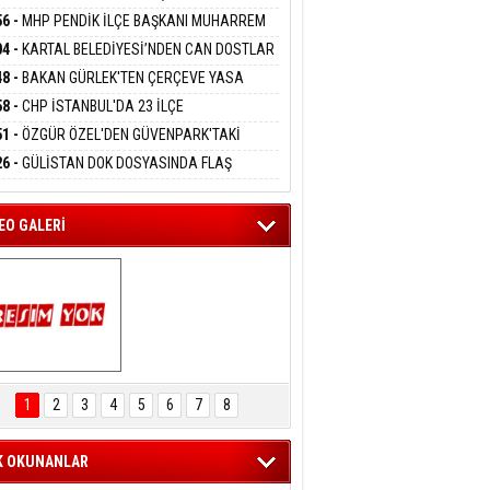
DANMAK
KAYA HAKKINDA TAHLİYE KARARI
56 -
MHP PENDİK İLÇE BAŞKANI MUHARREM
 KARTAL ORDULULAR DERNEĞİ HEYETİNİ
04 -
KARTAL BELEDİYESİ’NDEN CAN DOSTLAR
RLADI
eltem Kaynas
N DEV YATIRIM!
48 -
BAKAN GÜRLEK'TEN ÇERÇEVE YASA
FFETMEYECEĞİM!
KLAMASI:''KIRMIZI ÇİZGİMİZ ŞEHİT AİLELERİ
58 -
CHP İSTANBUL'DA 23 İLÇE
GAZİLERİMİZİN HASSASİYETİDİR''
KANLIĞI'NDA ATAMALAR GERÇEKLEŞTİ
51 -
ÖZGÜR ÖZEL'DEN GÜVENPARK'TAKİ
İLERE DESTEK:''SONUÇ ALANA KADAR
26 -
GÜLİSTAN DOK DOSYASINDA FLAŞ
ANIZDAYIZ''
İŞME: 2 DALGIÇ DELİL KARARTMA
LAMASIYLA TUTUTKLANDI
EO GALERİ
ARTAL ENGELSİZ 
AŞAM FESTİVALİ 
1
2
3
4
5
6
7
8
KONSERİ 
LEYİCİLERİ MEST 
ETTİ
K OKUNANLAR