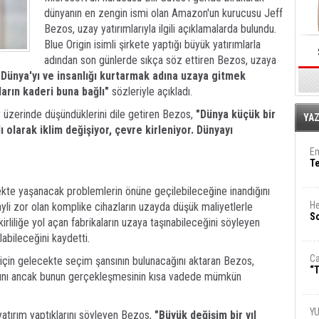
dünyanın en zengin ismi olan Amazon'un kurucusu Jeff
Bezos, uzay yatırımlarıyla ilgili açıklamalarda bulundu.
Blue Origin isimli şirkete yaptığı büyük yatırımlarla
adından son günlerde sıkça söz ettiren Bezos, uzaya
"Dünya'yı ve insanlığı kurtarmak adına uzaya gitmek
arın kaderi buna bağlı"
sözleriyle açıkladı.
 üzerinde düşündüklerini dile getiren Bezos,
"Dünya küçük bir
E
YA
 olarak iklim değişiyor, çevre kirleniyor. Dünyayı
Em
T
cekte yaşanacak problemlerin önüne geçilebileceğine inandığını
He
ayli zor olan komplike cihazların uzayda düşük maliyetlerle
So
irliliğe yol açan fabrikaların uzaya taşınabileceğini söyleyen
labileceğini kaydetti.
Ca
için gelecekte seçim şansının bulunacağını aktaran Bezos,
“T
ığını ancak bunun gerçekleşmesinin kısa vadede mümkün
Y
atırım yaptıklarını söyleyen Bezos,
"Büyük değişim bir yıl