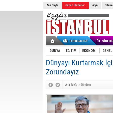
Ana Sayfa
Günün Haberleri
Arşiv
Sitene
DÜNYA
EĞİTİM
EKONOMİ
GENEL
Dünyayı Kurtarmak İç
Zorundayız
Ana Sayfa
»
Gündem