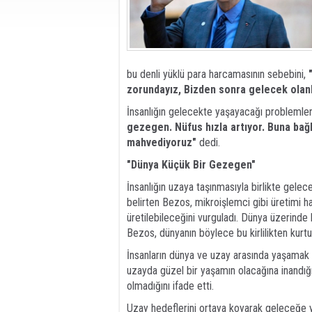
bu denli yüklü para harcamasının sebebini,
zorundayız, Bizden sonra gelecek olanl
İnsanlığın gelecekte yaşayacağı problemler
gezegen. Nüfus hızla artıyor. Buna bağlı
mahvediyoruz"
dedi.
"Dünya Küçük Bir Gezegen"
İnsanlığın uzaya taşınmasıyla birlikte gele
belirten Bezos, mikroişlemci gibi üretimi h
üretilebileceğini vurguladı. Dünya üzerinde k
Bezos, dünyanın böylece bu kirlilikten kurtu
İnsanların dünya ve uzay arasında yaşamak 
uzayda güzel bir yaşamın olacağına inand
olmadığını ifade etti.
Uzay hedeflerini ortaya koyarak geleceğe y