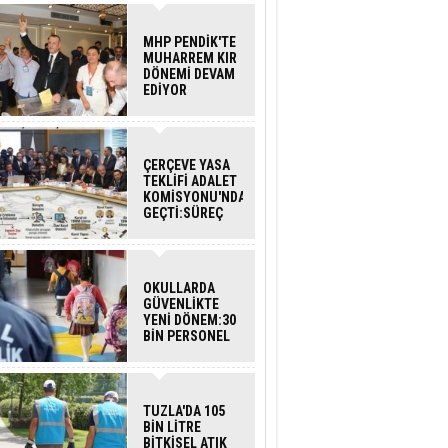
MHP PENDİK'TE
MUHARREM KIR
DÖNEMİ DEVAM
EDİYOR
ÇERÇEVE YASA
TEKLİFİ ADALET
KOMİSYONU'NDAN
GEÇTİ:SÜREÇ
NASIL
İŞLEYECEK?
OKULLARDA
GÜVENLİKTE
YENİ DÖNEM:30
BİN PERSONEL
ALINACAK
DEDEKTÖRLÜ
ARAMA GELİYOR
TUZLA'DA 105
BİN LİTRE
BİTKİSEL ATIK