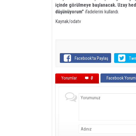
içinde görülmeye başlanacak. Uzay hede
düşünüyorum"
ifadelerini kullandı.
Kaynak/odatv
Facebook'ta Paylaş
Twe
Yorumlar
0
Facebook Yoruml