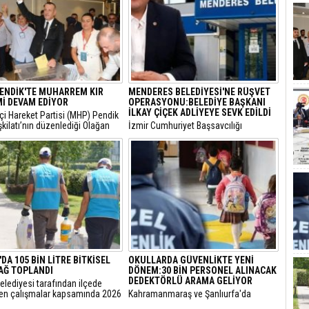
ENDİK'TE MUHARREM KIR
MENDERES BELEDİYESİ'NE RÜŞVET
İ DEVAM EDİYOR
OPERASYONU:BELEDİYE BAŞKANI
İLKAY ÇİÇEK ADLİYEYE SEVK EDİLDİ
etçi Hareket Partisi (MHP) Pendik
şkilatı’nın düzenlediği Olağan
​İzmir Cumhuriyet Başsavcılığı
’de mevcut başkan Muharrem
tarafından yürütülen 'rüşvet' ve 'irtikap'
legelerin desteğini alarak
soruşturması kapsamında gözaltına
 göreve getirildi.
alınan Menderes Belediye Başkanı İlkay
Çiçek’in de aralarında bulunduğu 16
şüpheli adliyeye sevk edildi.
DA 105 BİN LİTRE BİTKİSEL
OKULLARDA GÜVENLİKTE YENİ
YAĞ TOPLANDI
DÖNEM:30 BİN PERSONEL ALINACAK
DEDEKTÖRLÜ ARAMA GELİYOR
elediyesi tarafından ilçede
len çalışmalar kapsamında 2026
​Kahramanmaraş ve Şanlıurfa'da
105 bin litre bitkisel atık yağ
meydana gelen okul saldırılarının