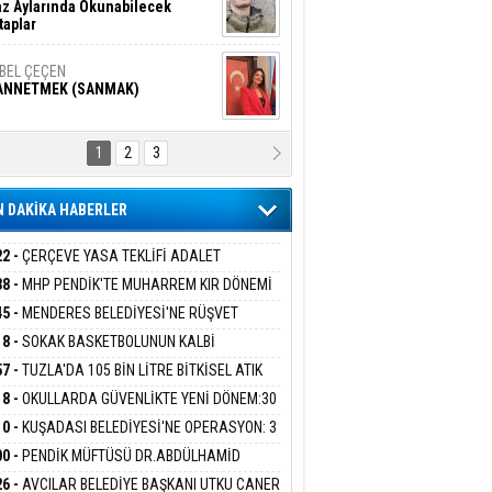
z Aylarında Okunabilecek
taplar
İBEL ÇEÇEN
ANNETMEK (SANMAK)
1
2
3
NALİZ/ ODABAŞ
ranlık DNA Kuşaklararası
ddetin Biyolojik Faturası
 DAKİKA HABERLER
yar Adıyaman
en Bu Sahaya Sığmazam
22 -
ÇERÇEVE YASA TEKLİFİ ADALET
İSYONU'NDAN GEÇTİ:SÜREÇ NASIL
38 -
MHP PENDİK'TE MUHARREM KIR DÖNEMİ
EYECEK?
AM EDİYOR
45 -
MENDERES BELEDİYESİ'NE RÜŞVET
san Ali Çölük
r Satırın İçindeki İnsan
RASYONU:BELEDİYE BAŞKANI İLKAY ÇİÇEK
18 -
SOKAK BASKETBOLUNUN KALBİ
İYEYE SEVK EDİLDİ
ANİYE’DE ATACAK
57 -
TUZLA'DA 105 BİN LİTRE BİTKİSEL ATIK
 TOPLANDI
18 -
OKULLARDA GÜVENLİKTE YENİ DÖNEM:30
gi Kılıç
İVAS: ATEŞE ATILAN VİCDAN
 PERSONEL ALINACAK DEDEKTÖRLÜ ARAMA
10 -
KUŞADASI BELEDİYESİ'NE OPERASYON: 3
İYOR
GADA 15 GÖZALTI
00 -
PENDİK MÜFTÜSÜ DR.ABDÜLHAMİD
LİVAN BASIN MENSUPLARINI AĞIRLADI
ARIŞ BAŞARSLAN
26 -
AVCILAR BELEDİYE BAŞKANI UTKU CANER