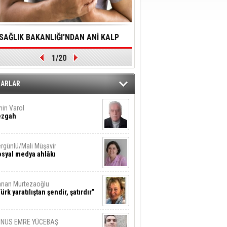
SAĞLIK BAKANLIĞI'NDAN ANİ KALP
YALNIZLIK YAŞLI BİREY
1/20
DURMALARINA HIZLI MÜDAHALE
SORUNLARA NEDEN OL
DİLMESİNE YÖNELİK ÖNLENMESİ İÇİN
ZARLAR
ÖNEMLİ ADIM
in Varol
ezgah
rgünlü/Mali Müşavir
syal medya ahlâkı
nan Murtezaoğlu
ürk yaratılıştan şendir, şatırdır”
UNUS EMRE YÜCEBAŞ