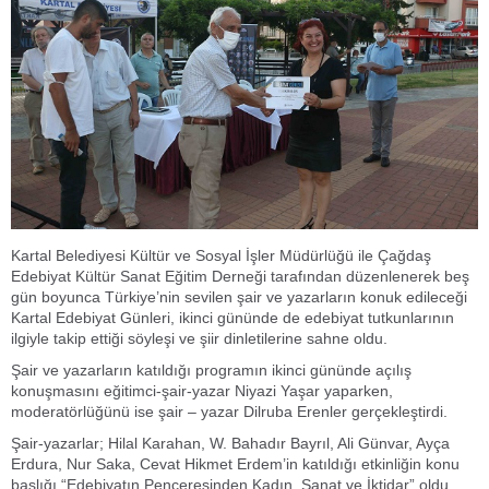
Kartal Belediyesi Kültür ve Sosyal İşler Müdürlüğü ile Çağdaş
Edebiyat Kültür Sanat Eğitim Derneği tarafından düzenlenerek beş
gün boyunca Türkiye’nin sevilen şair ve yazarların konuk edileceği
Kartal Edebiyat Günleri, ikinci gününde de edebiyat tutkunlarının
ilgiyle takip ettiği söyleşi ve şiir dinletilerine sahne oldu.
Şair ve yazarların katıldığı programın ikinci gününde açılış
konuşmasını eğitimci-şair-yazar Niyazi Yaşar yaparken,
moderatörlüğünü ise şair – yazar Dilruba Erenler gerçekleştirdi.
Şair-yazarlar; Hilal Karahan, W. Bahadır Bayrıl, Ali Günvar, Ayça
Erdura, Nur Saka, Cevat Hikmet Erdem’in katıldığı etkinliğin konu
başlığı “Edebiyatın Penceresinden Kadın, Sanat ve İktidar” oldu.