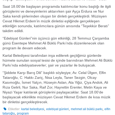
Saat 18.00’de başlayan programda katılımcılar konu başlığı ile ilgili
görüşlerini ve deneyimlerini aktarırken şair Ayça Erdura ve Nur
Saka kendi şiirlerinden oluşan bir dinleti gerçekleştirdi. Müzisyen
Cevat Hikmet Erdem’in müzik dinletisi eşliğinde gerçekleşen
etkinliğin sonunda, katılımcılara günün anısında “Teşekkür Beratı”
takdim edildi.
“Edebiyat Günleri”nin üçüncü gün etkinliği, 28 Temmuz Çarşamba
günü Esentepe Mehmet Ali Büklü Parkı’nda düzenlenecek olan
program ile devam edecek.
Kartal Belediyesi tarafından inşa edilerek geçtiğimiz günlerde
hizmete sunulan sosyal tesisi de içinde barındıran Mehmet Ali Büklü
Parkı’nda edebiyatseverler; şair ve yazarlar ile buluşacak.
“Şiddete Karşı Barış Dili” başlıklı söyleşiye; Av. Celal Ülgen, Elfin
Tataroğlu, C. Hakkı Zariç, Nisa Leyla, Taner Sezgin, Olcay
Kasımoğlu, İsmet Yalçın, Hüseyin Aslan, Ata Yiğiz, Çiya Andok, Ali
Rıza Gelirli, Nur Saka, Raif Zor, Hayrettin Erenler, Metin Kaya ve
Niyazi Yaşar katılarak görüşlerini paylaşacaklar. Saat 18.00’de
başlayacak etkinlikte müzisyen Cevat Hikmet Erdem de kısa müzik
bir dinletisi gerçekleştirecek.
,
,
,
Etiketler:
kartal belediyesi
edebiyat günleri
mehmet ali büklü parkı
elfin
,
tataroğlu
program