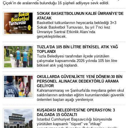
Çiçek’in de aralarında bulunduğu 16 şüpheli adliyeye sevk edildi.
SOKAK BASKETBOLUNUN KALBİ ÜMRANİYE’DE
ATACAK
Basketbol tutkunlarının heyecanla beklediği 3×3
Sokak Basketbol Turnuvası, bu yıl 7’nci kez
Ümraniye Santral Etkinlik Alanı’nda
gerçekleştirilecek.
TUZLA'DA 105 BİN LİTRE BİTKİSEL ATIK YAĞ
TOPLANDI
Tuzla Belediyesi tarafından ilçede yürütülen
çalışmalar kapsamında 2026 yılında 105 bin litre
bitkisel atık yağ toplandı.
OKULLARDA GÜVENLİKTE YENİ DÖNEM:30 BİN
PERSONEL ALINACAK DEDEKTÖRLÜ ARAMA
GELİYOR
​Kahramanmaraş ve Şanlıurfa'da meydana gelen okul
saldırılarının ardından eğitim kurumlarındaki güvenlik
önlemleri baştan aşağı yenileniyor.
KUŞADASI BELEDİYESİ'NE OPERASYON: 3
DALGADA 15 GÖZALTI
​İstanbul Cumhuriyet Başsavcılığı bünyesinde
yürütülen kapsamlı "rüşvet" ve "irtikap"