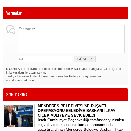
Yorumlar
UYARI:
Küfür, hakaret, rencide edici cümleler veya imalar, inançlara saldırı içeren,
imla kuralları ile yazılmamış,
Türkçe karakter kullanılmayan ve büyük harflerle yazılmış yorumlar
onaylanmamaktadır.
SON DAKİKA
MENDERES BELEDİYESİ'NE RÜŞVET
OPERASYONU:BELEDİYE BAŞKANI İLKAY
ÇİÇEK ADLİYEYE SEVK EDİLDİ
​İzmir Cumhuriyet Başsavcılığı tarafından yürütülen
'rüşvet' ve 'irtikap' soruşturması kapsamında
gözaltına alınan Menderes Belediye Başkanı İlkay