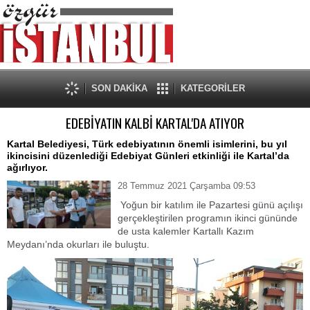
SON DAKİKA
KATEGORİLER
EDEBİYATIN KALBİ KARTAL'DA ATIYOR
Kartal Belediyesi, Türk edebiyatının önemli isimlerini, bu yıl
ikincisini düzenlediği Edebiyat Günleri etkinliği ile Kartal’da
ağırlıyor.
28 Temmuz 2021 Çarşamba 09:53
Yoğun bir katılım ile Pazartesi günü açılışı
gerçekleştirilen programın ikinci gününde
de usta kalemler Kartallı Kazım
Meydanı’nda okurları ile buluştu.