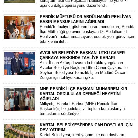
soruşturmasında Kuşadası Belediyesi’ne yönelik
üçüncü dalga operasyonu düzenlendi.
PENDİK MÜFTÜSÜ DR.ABDÜLHAMİD PEHLİVAN
BASIN MENSUPLARINI AĞIRLADI
​Pendik’te faaliyet gösteren basın mensupları, Pendik
İlçe Müftülüğü görevine başlayan Dr. Abdulhamid
Pehlivan’ı makamında ziyaret ederek yeni görevi için
tebriklerini iletti.
AVCILAR BELEDİYE BAŞKANI UTKU CANER
ÇANKAYA HAKKINDA TAHLİYE KARARI
​Aziz İhsan Aktaş davasında tutuklu yargılanan
Avcılar Belediye Başkanı Utku Caner Çaykara ile
Seyhan Belediyesi Temizlik İşleri Müdürü Özcan
Zenger için tahliye kararı çıktı.
MHP PENDİK İLÇE BAŞKANI MUHARREM KIR
KARTAL ORDULULAR DERNEĞİ HEYETİNİ
AĞIRLADI
​Milliyetçi Hareket Partisi (MHP) Pendik İlçe
Başkanlığı, bölgedeki sivil toplum kuruluşlarıyla
temaslarını sürdürüyor.
KARTAL BELEDİYESİ’NDEN CAN DOSTLAR İÇİN
DEV YATIRIM!
Kartal Belediyesi, kent yaşamı ile can dostların