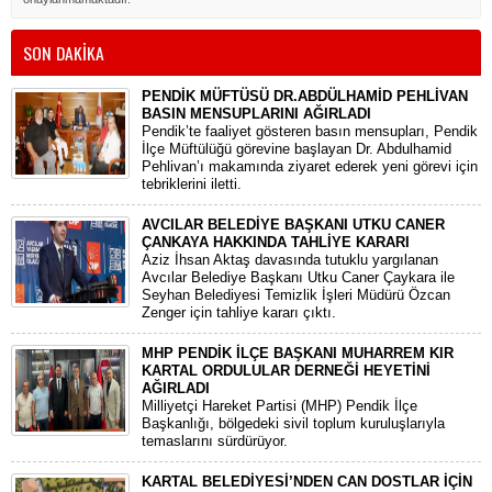
SON DAKİKA
PENDİK MÜFTÜSÜ DR.ABDÜLHAMİD PEHLİVAN
BASIN MENSUPLARINI AĞIRLADI
​Pendik’te faaliyet gösteren basın mensupları, Pendik
İlçe Müftülüğü görevine başlayan Dr. Abdulhamid
Pehlivan’ı makamında ziyaret ederek yeni görevi için
tebriklerini iletti.
AVCILAR BELEDİYE BAŞKANI UTKU CANER
ÇANKAYA HAKKINDA TAHLİYE KARARI
​Aziz İhsan Aktaş davasında tutuklu yargılanan
Avcılar Belediye Başkanı Utku Caner Çaykara ile
Seyhan Belediyesi Temizlik İşleri Müdürü Özcan
Zenger için tahliye kararı çıktı.
MHP PENDİK İLÇE BAŞKANI MUHARREM KIR
KARTAL ORDULULAR DERNEĞİ HEYETİNİ
AĞIRLADI
​Milliyetçi Hareket Partisi (MHP) Pendik İlçe
Başkanlığı, bölgedeki sivil toplum kuruluşlarıyla
temaslarını sürdürüyor.
KARTAL BELEDİYESİ’NDEN CAN DOSTLAR İÇİN