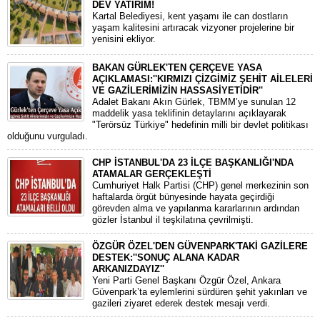
DEV YATIRIM!
Kartal Belediyesi, kent yaşamı ile can dostların
yaşam kalitesini artıracak vizyoner projelerine bir
yenisini ekliyor.
BAKAN GÜRLEK'TEN ÇERÇEVE YASA
AÇIKLAMASI:''KIRMIZI ÇİZGİMİZ ŞEHİT AİLELERİ
VE GAZİLERİMİZİN HASSASİYETİDİR''
Adalet Bakanı Akın Gürlek, TBMM’ye sunulan 12
maddelik yasa teklifinin detaylarını açıklayarak
"Terörsüz Türkiye" hedefinin milli bir devlet politikası
olduğunu vurguladı.
CHP İSTANBUL'DA 23 İLÇE BAŞKANLIĞI'NDA
ATAMALAR GERÇEKLEŞTİ
​Cumhuriyet Halk Partisi (CHP) genel merkezinin son
haftalarda örgüt bünyesinde hayata geçirdiği
görevden alma ve yapılanma kararlarının ardından
gözler İstanbul il teşkilatına çevrilmişti.
ÖZGÜR ÖZEL'DEN GÜVENPARK'TAKİ GAZİLERE
DESTEK:''SONUÇ ALANA KADAR
ARKANIZDAYIZ''
​Yeni Parti Genel Başkanı Özgür Özel, Ankara
Güvenpark’ta eylemlerini sürdüren şehit yakınları ve
gazileri ziyaret ederek destek mesajı verdi.