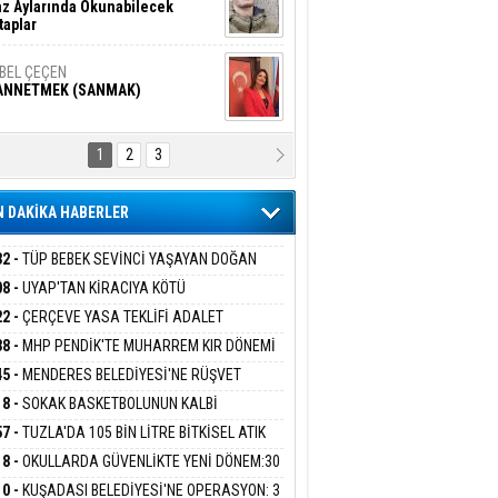
z Aylarında Okunabilecek
taplar
İBEL ÇEÇEN
ANNETMEK (SANMAK)
1
2
3
NALİZ/ ODABAŞ
ranlık DNA Kuşaklararası
ddetin Biyolojik Faturası
 DAKİKA HABERLER
yar Adıyaman
en Bu Sahaya Sığmazam
32 -
TÜP BEBEK SEVİNCİ YAŞAYAN DOĞAN
ESİNE BAKANLIK DESTEĞİ
08 -
UYAP'TAN KİRACIYA KÖTÜ
ER:''TEBLİGAT GELMEDİ'' SAVUNMASI
22 -
ÇERÇEVE YASA TEKLİFİ ADALET
san Ali Çölük
HKEMEDEN DÖNDÜ
r Satırın İçindeki İnsan
İSYONU'NDAN GEÇTİ:SÜREÇ NASIL
38 -
MHP PENDİK'TE MUHARREM KIR DÖNEMİ
EYECEK?
AM EDİYOR
45 -
MENDERES BELEDİYESİ'NE RÜŞVET
RASYONU:BELEDİYE BAŞKANI İLKAY ÇİÇEK
18 -
SOKAK BASKETBOLUNUN KALBİ
gi Kılıç
İVAS: ATEŞE ATILAN VİCDAN
İYEYE SEVK EDİLDİ
ANİYE’DE ATACAK
57 -
TUZLA'DA 105 BİN LİTRE BİTKİSEL ATIK
 TOPLANDI
18 -
OKULLARDA GÜVENLİKTE YENİ DÖNEM:30
 PERSONEL ALINACAK DEDEKTÖRLÜ ARAMA
ARIŞ BAŞARSLAN
10 -
KUŞADASI BELEDİYESİ'NE OPERASYON: 3