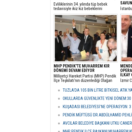
SAVUN
​Evliliklerinin 34. yılında tüp bebek
tedavisiyle ikiz kız bebeklerini
​İstanb
kucaklarına alan ve Anıtkabir
gerekçe
ziyaretleriyle sosyal medyada büyük
başlatı
beğeni toplayan Doğan ailesi için Aile
elime 
ve Sosyal Hizmetler Bakanlığı harekete
oldum” 
geçti.
itirazı
çekici 
MHP PENDİK'TE MUHARREM KIR
MENDE
DÖNEMİ DEVAM EDİYOR
OPERA
İLKAY 
​Milliyetçi Hareket Partisi (MHP) Pendik
İlçe Teşkilatı’nın düzenlediği Olağan
​İzmir 
Kongre’de mevcut başkan Muharrem
tarafın
Kır, delegelerin desteğini alarak
soruşt
TUZLA'DA 105 BİN LİTRE BİTKİSEL ATIK 
yeniden göreve getirildi.
alınan
Çiçek’i
OKULLARDA GÜVENLİKTE YENİ DÖNEM:30
şüpheli
KUŞADASI BELEDİYESİ'NE OPERASYON: 3
PENDİK MÜFTÜSÜ DR.ABDÜLHAMİD PEHLİ
AVCILAR BELEDİYE BAŞKANI UTKU CANE
MHP PENDİK İLÇE BAŞKANI MUHARREM KI