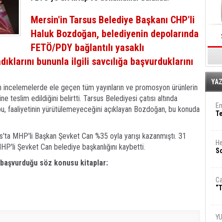
Mersin'in Tarsus Belediye Başkanı CHP'li
Haluk Bozdoğan, belediyenin depolarında
FETÖ/PDY bağlantılı yasaklı
dıklarını bununla ilgili savcılığa başvurduklarını
E
YA
n incelemelerde ele geçen tüm yayınların ve promosyon ürünlerin
ine teslim edildiğini belirtti. Tarsus Belediyesi çatısı altında
Em
u, faaliyetinin yürütülemeyeceğini açıklayan Bozdoğan, bu konuda
T
s'ta MHP'li Başkan Şevket Can %35 oyla yarışı kazanmıştı. 31
He
HP'li Şevket Can belediye başkanlığını kaybetti.
So
a başvurduğu söz konusu kitaplar:
Ca
“T
Y