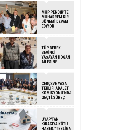
MHP PENDİK'TE
MUHARREM KIR
DÖNEMİ DEVAM
EDİYOR
TÜP BEBEK
SEVİNCİ
YAŞAYAN DOĞAN
AİLESİNE
BAKANLIK
DESTEĞİ
ÇERÇEVE YASA
TEKLİFİ ADALET
KOMİSYONU'NDAN
GEÇTİ:SÜREÇ
NASIL
İŞLEYECEK?
UYAP'TAN
KİRACIYA KÖTÜ
HABER:''TEBLİGAT