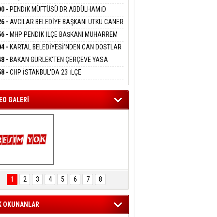
DANMAK
İYOR
GADA 15 GÖZALTI
00 -
PENDİK MÜFTÜSÜ DR.ABDÜLHAMİD
LİVAN BASIN MENSUPLARINI AĞIRLADI
26 -
AVCILAR BELEDİYE BAŞKANI UTKU CANER
eltem Kaynas
KAYA HAKKINDA TAHLİYE KARARI
56 -
MHP PENDİK İLÇE BAŞKANI MUHARREM
FFETMEYECEĞİM!
 KARTAL ORDULULAR DERNEĞİ HEYETİNİ
04 -
KARTAL BELEDİYESİ’NDEN CAN DOSTLAR
RLADI
N DEV YATIRIM!
48 -
BAKAN GÜRLEK'TEN ÇERÇEVE YASA
KLAMASI:''KIRMIZI ÇİZGİMİZ ŞEHİT AİLELERİ
58 -
CHP İSTANBUL'DA 23 İLÇE
GAZİLERİMİZİN HASSASİYETİDİR''
KANLIĞI'NDA ATAMALAR GERÇEKLEŞTİ
EO GALERİ
ARTAL ENGELSİZ 
AŞAM FESTİVALİ 
1
2
3
4
5
6
7
8
KONSERİ 
LEYİCİLERİ MEST 
ETTİ
K OKUNANLAR