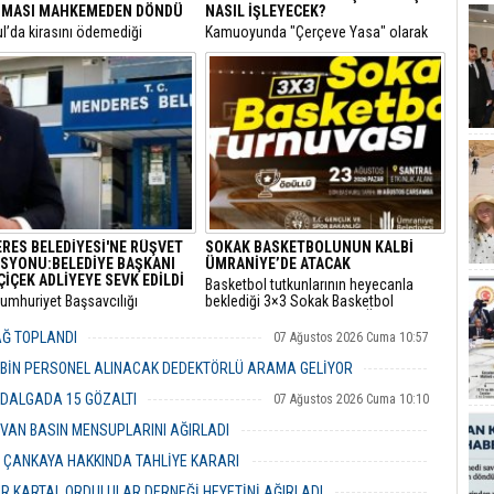
MASI MAHKEMEDEN DÖNDÜ
NASIL İŞLEYECEK?
ul’da kirasını ödemediği
​Kamuoyunda "Çerçeve Yasa" olarak
siyle hakkında icra takibi
bilinen ve terör örgütü PKK'nin
lan bir kiracının “Ödeme emri
kendisini feshederek silah bırakmasını
ulaşmadı, takipten geç haberdar
hedefleyen Milli Dayanışma ve
diyerek yaptığı usulsüz tebligat
Toplumsal Bütünlüğün
, İstinaf Mahkemesi’nin dikkat
Güçlendirilmesine Dair Kanun Teklifi,
kararıyla sonuçsuz kaldı.
TBMM Adalet Komisyonu'nda kabul
edildi.
RES BELEDİYESİ'NE RÜŞVET
SOKAK BASKETBOLUNUN KALBİ
SYONU:BELEDİYE BAŞKANI
ÜMRANİYE’DE ATACAK
ÇİÇEK ADLİYEYE SEVK EDİLDİ
Basketbol tutkunlarının heyecanla
Cumhuriyet Başsavcılığı
beklediği 3×3 Sokak Basketbol
dan yürütülen 'rüşvet' ve 'irtikap'
Turnuvası, bu yıl 7’nci kez Ümraniye
urması kapsamında gözaltına
Santral Etkinlik Alanı’nda
YAĞ TOPLANDI
07 Ağustos 2026 Cuma 10:57
 Menderes Belediye Başkanı İlkay
gerçekleştirilecek.
n de aralarında bulunduğu 16
 BİN PERSONEL ALINACAK DEDEKTÖRLÜ ARAMA GELİYOR
 adliyeye sevk edildi.
07 Ağustos 2026 Cuma 10:18
 DALGADA 15 GÖZALTI
07 Ağustos 2026 Cuma 10:10
VAN BASIN MENSUPLARINI AĞIRLADI
06 Ağustos 2026 Perşembe 19:00
R ÇANKAYA HAKKINDA TAHLİYE KARARI
06 Ağustos 2026 Perşembe 18:26
R KARTAL ORDULULAR DERNEĞİ HEYETİNİ AĞIRLADI