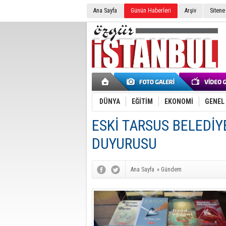
Ana Sayfa
Günün Haberleri
Arşiv
Sitene
DÜNYA
EĞİTİM
EKONOMİ
GENEL
ESKİ TARSUS BELEDİ
DUYURUSU
Ana Sayfa
»
Gündem