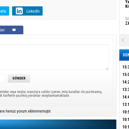
Ya
Ki
etle
LinkedIn
S
Z
arı
A
Ka
Şi
SON
Şi
B
15:
AİL
15:
HAB
14:
Ha
MA
Bi
KOM
13:
mleler veya imalar, inançlara saldırı içeren, imla kuralları ile yazılmamış,
İŞL
ük harflerle yazılmış yorumlar onaylanmamaktadır.
DEV
14:
OPE
13:
Ez
S
ADL
ere henüz yorum eklenmemiştir.
ÜMR
10:
YAĞ
10:
BİN
B
10: