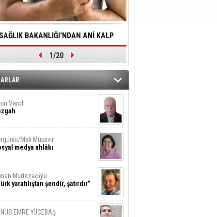
SAĞLIK BAKANLIĞI'NDAN ANİ KALP
YALNIZLIK YAŞLI BİREY
1/20
DURMALARINA HIZLI MÜDAHALE
SORUNLARA NEDEN OL
DİLMESİNE YÖNELİK ÖNLENMESİ İÇİN
ZARLAR
ÖNEMLİ ADIM
in Varol
ezgah
rgünlü/Mali Müşavir
syal medya ahlâkı
nan Murtezaoğlu
ürk yaratılıştan şendir, şatırdır”
UNUS EMRE YÜCEBAŞ