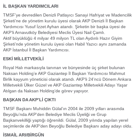
İL BAŞKAN YARDIMCILARI
TMSF’ye devredilen Denizli Patlayıcı Sanayi Hafriyat ve Madencilik
Şirketi’ne de yönetim kurulu üyesi olarak AKP Denizli İl Başkan
Yardımcısı Yusuf İzzet Ayhan atandı. Şirketin bir başka üyesi de
AKP’li Arnavutköy Belediyesi Meclis Üyesi Nail Çamlı.
Aktif büyüklüğü 4 milyar 49 milyon TL olan Aydınlı Hazır Giyim
Şirketi’nde yönetim kurulu üyesi olan Habil Yazıcı aynı zamanda
AKP İstanbul İl Başkan Yardımcısı.
ESKİ MİLLETVEKİLİ
Royal Halı markasıyla tanınan ve bünyesinde üç şirket bulunan
Naksan Holding’e AKP Gaziantep İl Başkan Yardımcısı Mahmut
Birlik kayyum yöneticisi olarak atandı. AKP’li 24’ncü Dönem Ankara
Milletvekili Ülker Güzel ve AKP Gaziantep Milletvekili Adayı Yaşar
Atılgan da Naksan Holding’de görev yapıyor.
BAŞKAN DA AKP’Lİ ÇIKTI
TMSF Başkanı Muhiddin Gülal’ın 2004 ile 2009 yılları arasında
Beyoğlu’nda AKP’den Belediye Meclis Üyeliği ve Grup
Başkanvekilliği yaptığı öğrenildi. Gülal, 2009 yılında yapılan yerel
seçimlerde de AKP’den Beyoğlu Belediye Başkanı aday adayı oldu.
İSMAİL ARI/BİRGÜN