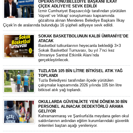
OPERASYONU:BELEDİYE BAŞKANI İLKAY
ÇİÇEK ADLİYEYE SEVK EDİLDİ
​İzmir Cumhuriyet Başsavcılığı tarafından yürütülen
'rüşvet' ve 'irtikap' soruşturması kapsamında
gözaltına alınan Menderes Belediye Başkanı İlkay
Çiçek’in de aralarında bulunduğu 16 şüpheli adliyeye sevk edildi.
SOKAK BASKETBOLUNUN KALBİ ÜMRANİYE’DE
ATACAK
Basketbol tutkunlarının heyecanla beklediği 3×3
Sokak Basketbol Turnuvası, bu yıl 7’nci kez
Ümraniye Santral Etkinlik Alanı’nda
gerçekleştirilecek.
TUZLA'DA 105 BİN LİTRE BİTKİSEL ATIK YAĞ
TOPLANDI
Tuzla Belediyesi tarafından ilçede yürütülen
çalışmalar kapsamında 2026 yılında 105 bin litre
bitkisel atık yağ toplandı.
OKULLARDA GÜVENLİKTE YENİ DÖNEM:30 BİN
PERSONEL ALINACAK DEDEKTÖRLÜ ARAMA
GELİYOR
​Kahramanmaraş ve Şanlıurfa'da meydana gelen okul
saldırılarının ardından eğitim kurumlarındaki güvenlik
önlemleri baştan aşağı yenileniyor.