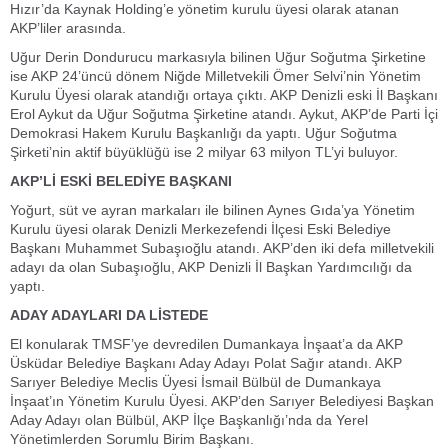
Hızır’da Kaynak Holding’e yönetim kurulu üyesi olarak atanan
AKP’liler arasında.
Uğur Derin Dondurucu markasıyla bilinen Uğur Soğutma Şirketine
ise AKP 24’üncü dönem Niğde Milletvekili Ömer Selvi’nin Yönetim
Kurulu Üyesi olarak atandığı ortaya çıktı. AKP Denizli eski İl Başkanı
Erol Aykut da Uğur Soğutma Şirketine atandı. Aykut, AKP’de Parti İçi
Demokrasi Hakem Kurulu Başkanlığı da yaptı. Uğur Soğutma
Şirketi’nin aktif büyüklüğü ise 2 milyar 63 milyon TL’yi buluyor.
AKP’Lİ ESKİ BELEDİYE BAŞKANI
Yoğurt, süt ve ayran markaları ile bilinen Aynes Gıda’ya Yönetim
Kurulu üyesi olarak Denizli Merkezefendi İlçesi Eski Belediye
Başkanı Muhammet Subaşıoğlu atandı. AKP’den iki defa milletvekili
adayı da olan Subaşıoğlu, AKP Denizli İl Başkan Yardımcılığı da
yaptı.
ADAY ADAYLARI DA LİSTEDE
El konularak TMSF’ye devredilen Dumankaya İnşaat’a da AKP
Üsküdar Belediye Başkanı Aday Adayı Polat Sağır atandı. AKP
Sarıyer Belediye Meclis Üyesi İsmail Bülbül de Dumankaya
İnşaat’ın Yönetim Kurulu Üyesi. AKP’den Sarıyer Belediyesi Başkan
Aday Adayı olan Bülbül, AKP İlçe Başkanlığı’nda da Yerel
Yönetimlerden Sorumlu Birim Başkanı.