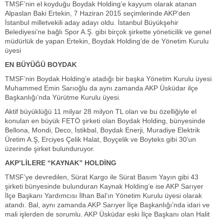
TMSF’nin el koyduğu Boydak Holding’e kayyum olarak atanan
Alpaslan Baki Ertekin, 7 Haziran 2015 seçimlerinde AKP’den
İstanbul milletvekili aday adayı oldu. İstanbul Büyükşehir
Belediyesi’ne bağlı Spor A.Ş. gibi birçok şirkette yöneticilik ve genel
müdürlük de yapan Ertekin, Boydak Holding’de de Yönetim Kurulu
üyesi
EN BÜYÜĞÜ BOYDAK
TMSF’nin Boydak Holding’e atadığı bir başka Yönetim Kurulu üyesi
Muhammed Emin Sarıoğlu da aynı zamanda AKP Üsküdar ilçe
Başkanlığı’nda Yürütme Kurulu üyesi.
Aktif büyüklüğü 11 milyar 28 milyon TL olan ve bu özelliğiyle el
konulan en büyük FETÖ şirketi olan Boydak Holding, bünyesinde
Bellona, Mondi, Deco, İstikbal, Boydak Enerji, Muradiye Elektrik
Üretim A.Ş, Erciyes Çelik Halat, Boyçelik ve Boyteks gibi 30’un
üzerinde şirket bulunduruyor.
AKP’LİLERE “KAYNAK” HOLDİNG
TMSF’ye devredilen, Sürat Kargo ile Sürat Basım Yayın gibi 43
şirketi bünyesinde bulunduran Kaynak Holding’e ise AKP Sarıyer
İlçe Başkanı Yardımcısı İlhan Bal’ın Yönetim Kurulu üyesi olarak
atandı. Bal, aynı zamanda AKP Sarıyer İlçe Başkanlığı’nda idari ve
mali işlerden de sorumlu. AKP Üsküdar eski İlçe Başkanı olan Halit