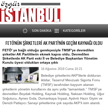
SON DAKİKA
KATEGORİLER
FETÖ'NÜN ŞİRKETLERİ AK PARTİ'NİN GEÇİM KAYNAĞI OLDU
FETÖ' ye bağlı olduğu gerekçesiyle TMSF'ye devredilen
şirketler AK Partililerin ekmek kapısı oldu. Devredilen
Şirketlerde AK Parti eski İl ve Belediye Başkanları Yönetim
Kurulu üyesi oldukları ortaya çıktı
16 Ağustos 2019 Cuma 10:21
Belediye şirketlerini AKP’lilerle dolduran
iktidar, Tasarruf Mevzuatı Sigorta Fonu
(TMSF) tarafından kayyum atanan
şirketlerin yönetim kurullarını da aynı yolla “tamamladı.” TMSF’ye
devredilen Boydak Holding, Kaynak Holding, Naksan Holding, Uğur
Soğutucu, Aynes Gıda, Dumankaya İnşaat, Aydınlı Hazır Giyim ve
Denizli Patlayıcı Sanayi şirketlerine çok sayıda AKP’li isim atandı.