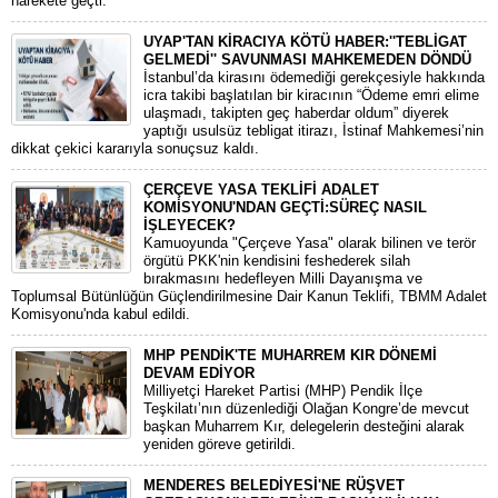
harekete geçti.
UYAP'TAN KİRACIYA KÖTÜ HABER:''TEBLİGAT
GELMEDİ'' SAVUNMASI MAHKEMEDEN DÖNDÜ
​İstanbul’da kirasını ödemediği gerekçesiyle hakkında
icra takibi başlatılan bir kiracının “Ödeme emri elime
ulaşmadı, takipten geç haberdar oldum” diyerek
yaptığı usulsüz tebligat itirazı, İstinaf Mahkemesi’nin
dikkat çekici kararıyla sonuçsuz kaldı.
ÇERÇEVE YASA TEKLİFİ ADALET
KOMİSYONU'NDAN GEÇTİ:SÜREÇ NASIL
İŞLEYECEK?
​Kamuoyunda "Çerçeve Yasa" olarak bilinen ve terör
örgütü PKK'nin kendisini feshederek silah
bırakmasını hedefleyen Milli Dayanışma ve
Toplumsal Bütünlüğün Güçlendirilmesine Dair Kanun Teklifi, TBMM Adalet
Komisyonu'nda kabul edildi.
MHP PENDİK'TE MUHARREM KIR DÖNEMİ
DEVAM EDİYOR
​Milliyetçi Hareket Partisi (MHP) Pendik İlçe
Teşkilatı’nın düzenlediği Olağan Kongre’de mevcut
başkan Muharrem Kır, delegelerin desteğini alarak
yeniden göreve getirildi.
MENDERES BELEDİYESİ'NE RÜŞVET