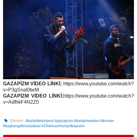
GAZAPİZM VİDEO LİNKİ;
https://www.youtube.com/watch?
v=P3gSnal0twM
GAZAPİZM VİDEO LİNKİ;
https://www.youtube.com/watch?
v=AdfhkF4N2Z0
Etiketler:
#kartalbeleidyesi #gazapizm #kartalmeydanı #konser
#başkangökhanyüksel #29ekicumhuriyetbayramı