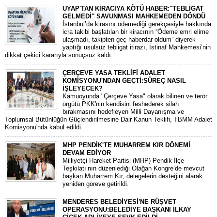
UYAP'TAN KİRACIYA KÖTÜ HABER:''TEBLİGAT
GELMEDİ'' SAVUNMASI MAHKEMEDEN DÖNDÜ
​İstanbul’da kirasını ödemediği gerekçesiyle hakkında
icra takibi başlatılan bir kiracının “Ödeme emri elime
ulaşmadı, takipten geç haberdar oldum” diyerek
yaptığı usulsüz tebligat itirazı, İstinaf Mahkemesi’nin
dikkat çekici kararıyla sonuçsuz kaldı.
ÇERÇEVE YASA TEKLİFİ ADALET
KOMİSYONU'NDAN GEÇTİ:SÜREÇ NASIL
İŞLEYECEK?
​Kamuoyunda "Çerçeve Yasa" olarak bilinen ve terör
örgütü PKK'nin kendisini feshederek silah
bırakmasını hedefleyen Milli Dayanışma ve
Toplumsal Bütünlüğün Güçlendirilmesine Dair Kanun Teklifi, TBMM Adalet
Komisyonu'nda kabul edildi.
MHP PENDİK'TE MUHARREM KIR DÖNEMİ
DEVAM EDİYOR
​Milliyetçi Hareket Partisi (MHP) Pendik İlçe
Teşkilatı’nın düzenlediği Olağan Kongre’de mevcut
başkan Muharrem Kır, delegelerin desteğini alarak
yeniden göreve getirildi.
MENDERES BELEDİYESİ'NE RÜŞVET
OPERASYONU:BELEDİYE BAŞKANI İLKAY