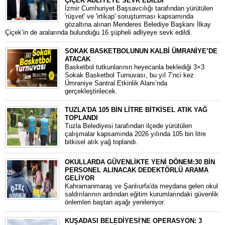
ÇİÇEK ADLİYEYE SEVK EDİLDİ
​İzmir Cumhuriyet Başsavcılığı tarafından yürütülen
'rüşvet' ve 'irtikap' soruşturması kapsamında
gözaltına alınan Menderes Belediye Başkanı İlkay
Çiçek’in de aralarında bulunduğu 16 şüpheli adliyeye sevk edildi.
SOKAK BASKETBOLUNUN KALBİ ÜMRANİYE’DE
ATACAK
Basketbol tutkunlarının heyecanla beklediği 3×3
Sokak Basketbol Turnuvası, bu yıl 7’nci kez
Ümraniye Santral Etkinlik Alanı’nda
gerçekleştirilecek.
TUZLA'DA 105 BİN LİTRE BİTKİSEL ATIK YAĞ
TOPLANDI
Tuzla Belediyesi tarafından ilçede yürütülen
çalışmalar kapsamında 2026 yılında 105 bin litre
bitkisel atık yağ toplandı.
OKULLARDA GÜVENLİKTE YENİ DÖNEM:30 BİN
PERSONEL ALINACAK DEDEKTÖRLÜ ARAMA
GELİYOR
​Kahramanmaraş ve Şanlıurfa'da meydana gelen okul
saldırılarının ardından eğitim kurumlarındaki güvenlik
önlemleri baştan aşağı yenileniyor.
KUŞADASI BELEDİYESİ'NE OPERASYON: 3