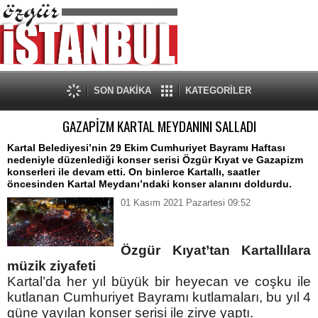
SON DAKİKA
KATEGORİLER
GAZAPİZM KARTAL MEYDANINI SALLADI
Kartal Belediyesi’nin 29 Ekim Cumhuriyet Bayramı Haftası
nedeniyle düzenlediği konser serisi Özgür Kıyat ve Gazapizm
konserleri ile devam etti. On binlerce Kartallı, saatler
öncesinden Kartal Meydanı’ndaki konser alanını doldurdu.
01 Kasım 2021 Pazartesi 09:52
Özgür Kıyat’tan Kartallılara
müzik ziyafeti
Kartal’da her yıl büyük bir heyecan ve coşku ile
kutlanan Cumhuriyet Bayramı kutlamaları, bu yıl 4
güne yayılan konser serisi ile zirve yaptı.