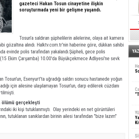
gazeteci Hakan Tosun cinayetine ilişkin
soruşturmada yeni bir gelişme yaşandı.
Tosun'a saldıran şüphelilerin ailelerine, olaya ait kamera
ibi gözaltına alındı. Halktv.com.tr'nin haberine göre, dükkan sahibi
E
nda evinde polis tarafından yakalandı.Şüpheli, gece polis
YA
h (15 Ekim Çarşamba) 10.00'da Büyükçekmece Adliyesi'ne sevk
He
So
n Tosun'un, Esenyurt'ta uğradığı saldırı sonucu hastanede yoğun
adığı için ailesine ulaşılamayan Tosun'un, darp edilerek cüzdanı
Ca
ilmişti.
“T
 ölümü gerçekleşti
ındaki iki kişi tutuklanmıştı. Olay yerindeki en net görüntüleri
Y
n, tutuklanan sanıklardan birinin ailesi tarafından "bize lazım"
Ya
Ki
S