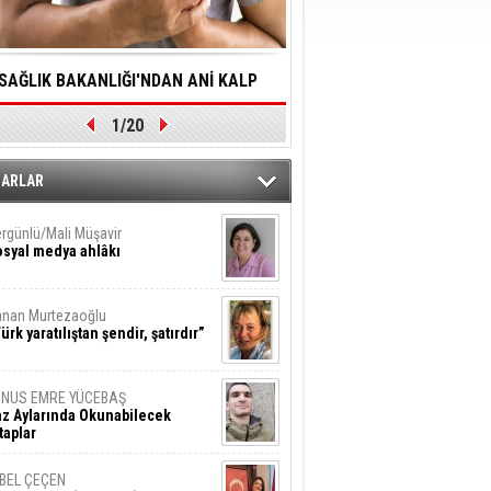
SAĞLIK BAKANLIĞI'NDAN ANİ KALP
YALNIZLIK YAŞLI BİREY
1/20
DURMALARINA HIZLI MÜDAHALE
SORUNLARA NEDEN OL
DİLMESİNE YÖNELİK ÖNLENMESİ İÇİN
ZARLAR
ÖNEMLİ ADIM
rgünlü/Mali Müşavir
syal medya ahlâkı
nan Murtezaoğlu
ürk yaratılıştan şendir, şatırdır”
UNUS EMRE YÜCEBAŞ
z Aylarında Okunabilecek
taplar
İBEL ÇEÇEN