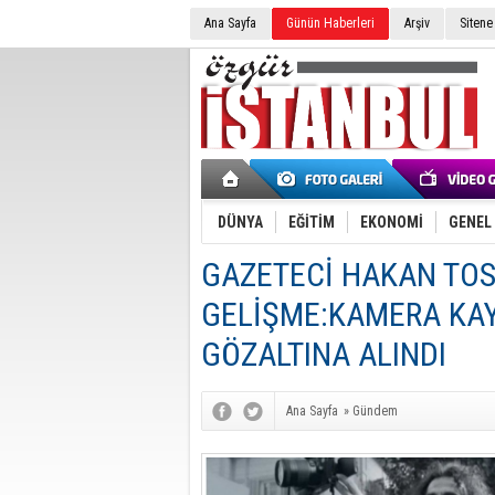
Ana Sayfa
Günün Haberleri
Arşiv
Sitene
DÜNYA
EĞİTİM
EKONOMİ
GENEL
GAZETECİ HAKAN TOS
GELİŞME:KAMERA KAY
GÖZALTINA ALINDI
Ana Sayfa
»
Gündem