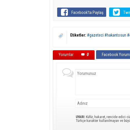
Facebook'ta Paylaş
Twe
Etiketler:
#gazeteci #hakantosun #c
Yorumlar
0
Facebook Yoruml
UYARI:
Küfür, hakaret, rencide edici cü
Türkçe karakter kullanılmayan ve büy