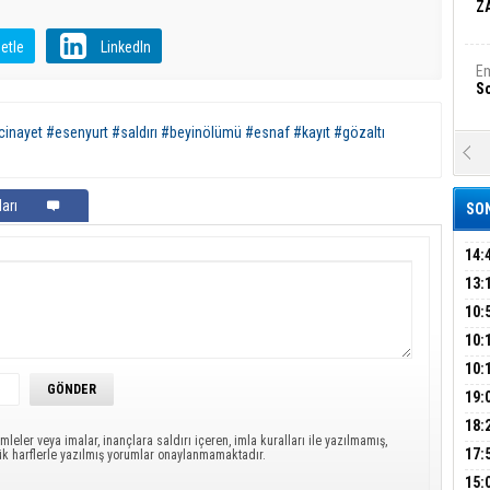
Z
etle
LinkedIn
Em
S
inayet #esenyurt #saldırı #beyinölümü #esnaf #kayıt #gözaltı
A
Ka
Şi
arı
SON
Şi
B
14:
OPE
13:
ADL
ÜMR
10:
Ha
Bi
YAĞ
10:
BİN
10:
GEL
DAL
19:
Ez
S
PEH
18:
mleler veya imalar, inançlara saldırı içeren, imla kuralları ile yazılmamış,
ÇAN
17:
ük harflerle yazılmış yorumlar onaylanmamaktadır.
KIR
B
15: