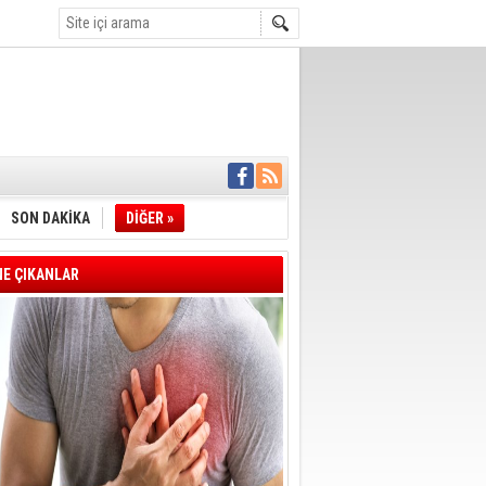
İYE BAŞKANI
L ALINACAK
SON DAKİKA
DİĞER »
ÖZALTI
ENSUPLARINI
KINDA TAHLİYE
E ÇIKANLAR
DULULAR DERNEĞİ
IM!
I ÇİZGİMİZ
GERÇEKLEŞTİ
'SONUÇ ALANA
DELİL KARARTMA
 VERİLDİ
VE VELİ AĞBABA