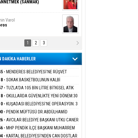
ANNETMEK (SANMAK)
in Varol
oros
1
2
3
NALİZ/ ODABAŞ
ranlık DNA Kuşaklararası
ddetin Biyolojik Faturası
 DAKİKA HABERLER
yar Adıyaman
en Bu Sahaya Sığmazam
45 -
MENDERES BELEDİYESİ'NE RÜŞVET
RASYONU:BELEDİYE BAŞKANI İLKAY ÇİÇEK
18 -
SOKAK BASKETBOLUNUN KALBİ
İYEYE SEVK EDİLDİ
ANİYE’DE ATACAK
57 -
TUZLA'DA 105 BİN LİTRE BİTKİSEL ATIK
san Ali Çölük
r Satırın İçindeki İnsan
 TOPLANDI
18 -
OKULLARDA GÜVENLİKTE YENİ DÖNEM:30
 PERSONEL ALINACAK DEDEKTÖRLÜ ARAMA
10 -
KUŞADASI BELEDİYESİ'NE OPERASYON: 3
İYOR
GADA 15 GÖZALTI
00 -
PENDİK MÜFTÜSÜ DR.ABDÜLHAMİD
gi Kılıç
İVAS: ATEŞE ATILAN VİCDAN
LİVAN BASIN MENSUPLARINI AĞIRLADI
26 -
AVCILAR BELEDİYE BAŞKANI UTKU CANER
KAYA HAKKINDA TAHLİYE KARARI
56 -
MHP PENDİK İLÇE BAŞKANI MUHARREM
 KARTAL ORDULULAR DERNEĞİ HEYETİNİ
ARIŞ BAŞARSLAN
04 -
KARTAL BELEDİYESİ’NDEN CAN DOSTLAR