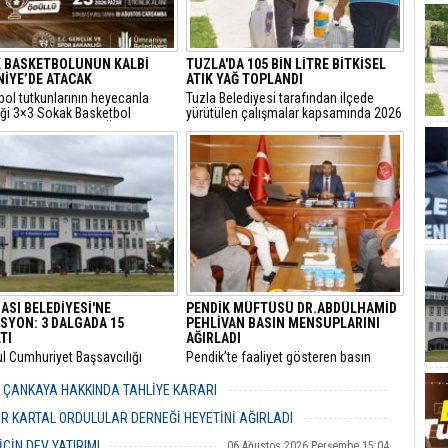
 BASKETBOLUNUN KALBİ
TUZLA'DA 105 BİN LİTRE BİTKİSEL
İYE’DE ATACAK
ATIK YAĞ TOPLANDI
bol tutkunlarının heyecanla
Tuzla Belediyesi tarafından ilçede
iği 3×3 Sokak Basketbol
yürütülen çalışmalar kapsamında 2026
sı, bu yıl 7’nci kez Ümraniye
yılında 105 bin litre bitkisel atık yağ
 Etkinlik Alanı’nda
toplandı.
eştirilecek.
ASI BELEDİYESİ'NE
PENDİK MÜFTÜSÜ DR.ABDÜLHAMİD
SYON: 3 DALGADA 15
PEHLİVAN BASIN MENSUPLARINI
TI
AĞIRLADI
ul Cumhuriyet Başsavcılığı
​Pendik’te faaliyet gösteren basın
inde yürütülen kapsamlı
mensupları, Pendik İlçe Müftülüğü
" ve "irtikap" soruşturmasında
görevine başlayan Dr. Abdulhamid
R ÇANKAYA HAKKINDA TAHLİYE KARARI
sı Belediyesi’ne yönelik üçüncü
Pehlivan’ı makamında ziyaret ederek
06 Ağustos 2026 Perşembe 18:26
operasyonu düzenlendi.
yeni görevi için tebriklerini iletti.
R KARTAL ORDULULAR DERNEĞİ HEYETİNİ AĞIRLADI
06 Ağustos 2026 Perşembe 17:56
ÇİN DEV YATIRIM!
06 Ağustos 2026 Perşembe 15:04