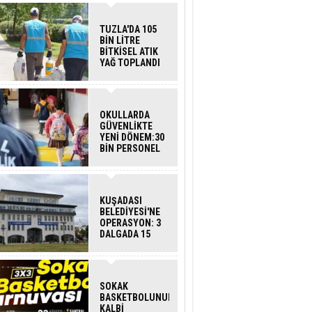
TUZLA'DA 105
BİN LİTRE
BİTKİSEL ATIK
YAĞ TOPLANDI
OKULLARDA
GÜVENLİKTE
YENİ DÖNEM:30
BİN PERSONEL
ALINACAK
DEDEKTÖRLÜ
ARAMA GELİYOR
KUŞADASI
BELEDİYESİ'NE
OPERASYON: 3
DALGADA 15
GÖZALTI
SOKAK
BASKETBOLUNUN
KALBİ