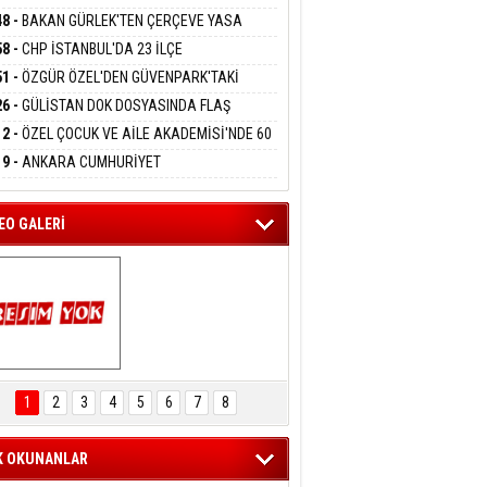
DANMAK
RLADI
N DEV YATIRIM!
48 -
BAKAN GÜRLEK'TEN ÇERÇEVE YASA
KLAMASI:''KIRMIZI ÇİZGİMİZ ŞEHİT AİLELERİ
58 -
CHP İSTANBUL'DA 23 İLÇE
GAZİLERİMİZİN HASSASİYETİDİR''
eltem Kaynas
KANLIĞI'NDA ATAMALAR GERÇEKLEŞTİ
51 -
ÖZGÜR ÖZEL'DEN GÜVENPARK'TAKİ
FFETMEYECEĞİM!
İLERE DESTEK:''SONUÇ ALANA KADAR
26 -
GÜLİSTAN DOK DOSYASINDA FLAŞ
ANIZDAYIZ''
İŞME: 2 DALGIÇ DELİL KARARTMA
12 -
ÖZEL ÇOCUK VE AİLE AKADEMİSİ'NDE 60
LAMASIYLA TUTUTKLANDI
UĞA HİZMET VERİLDİ
19 -
ANKARA CUMHURİYET
SAVCILIĞINDAN ÖZGÜR ÖZEL VE VELİ
ABA HAKKINDA FEZLEKE
EO GALERİ
ARTAL ENGELSİZ 
AŞAM FESTİVALİ 
1
2
3
4
5
6
7
8
KONSERİ 
LEYİCİLERİ MEST 
ETTİ
K OKUNANLAR