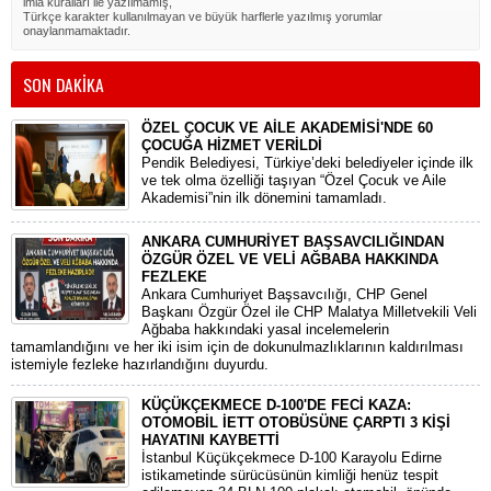
imla kuralları ile yazılmamış,
Türkçe karakter kullanılmayan ve büyük harflerle yazılmış yorumlar
onaylanmamaktadır.
SON DAKİKA
ÖZEL ÇOCUK VE AİLE AKADEMİSİ'NDE 60
ÇOCUĞA HİZMET VERİLDİ
Pendik Belediyesi, Türkiye’deki belediyeler içinde ilk
ve tek olma özelliği taşıyan “Özel Çocuk ve Aile
Akademisi”nin ilk dönemini tamamladı.
ANKARA CUMHURİYET BAŞSAVCILIĞINDAN
ÖZGÜR ÖZEL VE VELİ AĞBABA HAKKINDA
FEZLEKE
​Ankara Cumhuriyet Başsavcılığı, CHP Genel
Başkanı Özgür Özel ile CHP Malatya Milletvekili Veli
Ağbaba hakkındaki yasal incelemelerin
tamamlandığını ve her iki isim için de dokunulmazlıklarının kaldırılması
istemiyle fezleke hazırlandığını duyurdu.
KÜÇÜKÇEKMECE D-100'DE FECİ KAZA:
OTOMOBİL İETT OTOBÜSÜNE ÇARPTI 3 KİŞİ
HAYATINI KAYBETTİ
​İstanbul Küçükçekmece D-100 Karayolu Edirne
istikametinde sürücüsünün kimliği henüz tespit