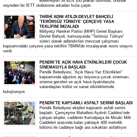
edilemeyen 34 BLN 100 plakalı otomobil, önünde
seyreden bir İETT otobüsüne arkadan hızla çarptı.
TARİHİ ADIM ATILDI:DEVLET BAHÇELİ
'TERÖRSÜZ TÜRKİYE' ÇERÇEVE YASA
TEKLİFİNİ İMZALADI
​Milliyetçi Hareket Partisi (MHP) Genel Başkanı
Devlet Bahçeli, kamuoyunda "Terörsüz Türkiye"
süreci olarak adlandırılan mevzuat çalışması
kapsamındaki çerçeve yasa teklifini TBMM'de imzalayarak resmi onayını
verdi.
PENDİK'TE AÇIK HAVA ETKİNLİKLERİ ÇOCUK
SİNEMASIYLA BAŞLADI
Pendik Belediyesi, “Açık Hava Yaz Etkinlikleri”
kapsamında ağustos ayı boyunca çocuk sineması,
sinema geceleri ve açık hava tiyatrolarıyla
vatandaşları kültür ve sanat etkinliklerinde
buluşturuyor.
PENDİK'TE KAPSAMLI ASFALT SERİMİ BAŞLADI
Pendik Belediyesi ekipleri kapsamlı asfalt serimi
başlattı. Çamçeşme Mahallesi Aydınlı Caddesi’nde
çalışan ekipler, caddenin Kemalpaşa ile Misakı Milli
Caddeleri arasında kalan yaklaşık 400 metrelik
bölümü ile caddeye bağlı ara sokakları asfaltlıyor.