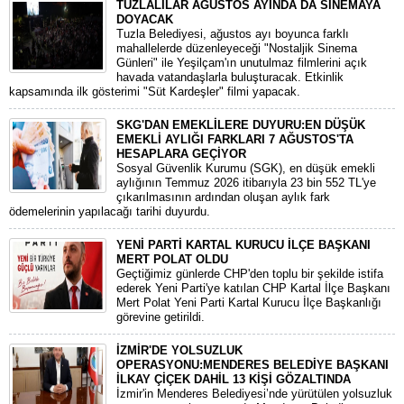
TUZLALILAR AĞUSTOS AYINDA DA SİNEMAYA
DOYACAK
Tuzla Belediyesi, ağustos ayı boyunca farklı
mahallelerde düzenleyeceği "Nostaljik Sinema
Günleri" ile Yeşilçam'ın unutulmaz filmlerini açık
havada vatandaşlarla buluşturacak. Etkinlik
kapsamında ilk gösterimi "Süt Kardeşler" filmi yapacak.
SKG'DAN EMEKLİLERE DUYURU:EN DÜŞÜK
EMEKLİ AYLIĞI FARKLARI 7 AĞUSTOS'TA
HESAPLARA GEÇİYOR
​Sosyal Güvenlik Kurumu (SGK), en düşük emekli
aylığının Temmuz 2026 itibarıyla 23 bin 552 TL'ye
çıkarılmasının ardından oluşan aylık fark
ödemelerinin yapılacağı tarihi duyurdu.
YENİ PARTİ KARTAL KURUCU İLÇE BAŞKANI
MERT POLAT OLDU
Geçtiğimiz günlerde CHP'den toplu bir şekilde istifa
ederek Yeni Parti'ye katılan CHP Kartal İlçe Başkanı
Mert Polat Yeni Parti Kartal Kurucu İlçe Başkanlığı
görevine getirildi.
İZMİR'DE YOLSUZLUK
OPERASYONU:MENDERES BELEDİYE BAŞKANI
İLKAY ÇİÇEK DAHİL 13 KİŞİ GÖZALTINDA
​İzmir'in Menderes Belediyesi’nde yürütülen yolsuzluk