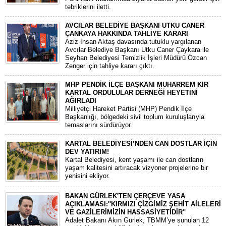
tebriklerini iletti.
AVCILAR BELEDİYE BAŞKANI UTKU CANER
ÇANKAYA HAKKINDA TAHLİYE KARARI
​Aziz İhsan Aktaş davasında tutuklu yargılanan
Avcılar Belediye Başkanı Utku Caner Çaykara ile
Seyhan Belediyesi Temizlik İşleri Müdürü Özcan
Zenger için tahliye kararı çıktı.
MHP PENDİK İLÇE BAŞKANI MUHARREM KIR
KARTAL ORDULULAR DERNEĞİ HEYETİNİ
AĞIRLADI
​Milliyetçi Hareket Partisi (MHP) Pendik İlçe
Başkanlığı, bölgedeki sivil toplum kuruluşlarıyla
temaslarını sürdürüyor.
KARTAL BELEDİYESİ’NDEN CAN DOSTLAR İÇİN
DEV YATIRIM!
Kartal Belediyesi, kent yaşamı ile can dostların
yaşam kalitesini artıracak vizyoner projelerine bir
yenisini ekliyor.
BAKAN GÜRLEK'TEN ÇERÇEVE YASA
AÇIKLAMASI:''KIRMIZI ÇİZGİMİZ ŞEHİT AİLELERİ
VE GAZİLERİMİZİN HASSASİYETİDİR''
Adalet Bakanı Akın Gürlek, TBMM’ye sunulan 12