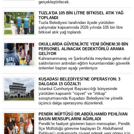
gerçekleştirilecek.
TUZLA'DA 105 BİN LİTRE BİTKİSEL ATIK YAĞ
TOPLANDI
Tuzla Belediyesi tarafından ilçede yürütülen
çalışmalar kapsamında 2026 yılında 105 bin litre
bitkisel atık yağ toplandı.
OKULLARDA GÜVENLİKTE YENİ DÖNEM:30 BİN
PERSONEL ALINACAK DEDEKTÖRLÜ ARAMA
GELİYOR
​Kahramanmaraş ve Şanlıurfa'da meydana gelen okul
saldırılarının ardından eğitim kurumlarındaki güvenlik
önlemleri baştan aşağı yenileniyor.
KUŞADASI BELEDİYESİ'NE OPERASYON: 3
DALGADA 15 GÖZALTI
​İstanbul Cumhuriyet Başsavcılığı bünyesinde
yürütülen kapsamlı "rüşvet" ve "irtikap"
soruşturmasında Kuşadası Belediyesi’ne yönelik
üçüncü dalga operasyonu düzenlendi.
PENDİK MÜFTÜSÜ DR.ABDÜLHAMİD PEHLİVAN
BASIN MENSUPLARINI AĞIRLADI
​Pendik’te faaliyet gösteren basın mensupları, Pendik
İlçe Müftülüğü görevine başlayan Dr. Abdulhamid
Pehlivan’ı makamında ziyaret ederek yeni görevi için