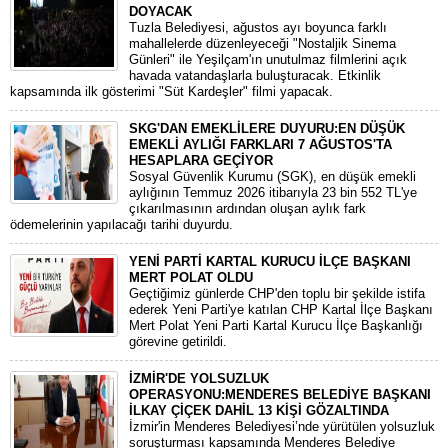
DOYACAK
Tuzla Belediyesi, ağustos ayı boyunca farklı
mahallelerde düzenleyeceği "Nostaljik Sinema
Günleri" ile Yeşilçam'ın unutulmaz filmlerini açık
havada vatandaşlarla buluşturacak. Etkinlik
kapsamında ilk gösterimi "Süt Kardeşler" filmi yapacak.
SKG'DAN EMEKLİLERE DUYURU:EN DÜŞÜK
EMEKLİ AYLIĞI FARKLARI 7 AĞUSTOS'TA
HESAPLARA GEÇİYOR
​Sosyal Güvenlik Kurumu (SGK), en düşük emekli
aylığının Temmuz 2026 itibarıyla 23 bin 552 TL'ye
çıkarılmasının ardından oluşan aylık fark
ödemelerinin yapılacağı tarihi duyurdu.
YENİ PARTİ KARTAL KURUCU İLÇE BAŞKANI
MERT POLAT OLDU
Geçtiğimiz günlerde CHP'den toplu bir şekilde istifa
ederek Yeni Parti'ye katılan CHP Kartal İlçe Başkanı
Mert Polat Yeni Parti Kartal Kurucu İlçe Başkanlığı
görevine getirildi.
İZMİR'DE YOLSUZLUK
OPERASYONU:MENDERES BELEDİYE BAŞKANI
İLKAY ÇİÇEK DAHİL 13 KİŞİ GÖZALTINDA
​İzmir'in Menderes Belediyesi’nde yürütülen yolsuzluk
soruşturması kapsamında Menderes Belediye