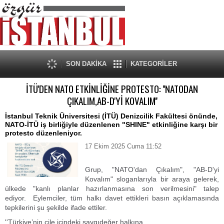
SON DAKİKA
KATEGORİLER
İTÜ'DEN NATO ETKİNLİĞİNE PROTESTO: ''NATODAN
ÇIKALIM,AB-D'Yİ KOVALIM''
İstanbul Teknik Üniversitesi (İTÜ) Denizcilik Fakültesi önünde,
NATO-İTÜ iş birliğiyle düzenlenen "SHINE" etkinliğine karşı bir
protesto düzenleniyor.
17 Ekim 2025 Cuma 11:52
Grup, "NATO'dan Çıkalım", "AB-D'yi
Kovalım" sloganlarıyla bir araya gelerek,
ülkede "kanlı planlar hazırlanmasına son verilmesini" talep
ediyor. Eylemciler, tüm halkı davet ettikleri basın açıklamasında
tepkilerini şu şekilde ifade ettiler.
''Türkiye’nin çile içindeki saygıdeğer halkına