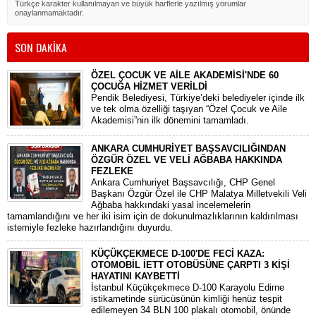
Türkçe karakter kullanılmayan ve büyük harflerle yazılmış yorumlar
onaylanmamaktadır.
SON DAKİKA
ÖZEL ÇOCUK VE AİLE AKADEMİSİ'NDE 60
ÇOCUĞA HİZMET VERİLDİ
Pendik Belediyesi, Türkiye’deki belediyeler içinde ilk
ve tek olma özelliği taşıyan “Özel Çocuk ve Aile
Akademisi”nin ilk dönemini tamamladı.
ANKARA CUMHURİYET BAŞSAVCILIĞINDAN
ÖZGÜR ÖZEL VE VELİ AĞBABA HAKKINDA
FEZLEKE
​Ankara Cumhuriyet Başsavcılığı, CHP Genel
Başkanı Özgür Özel ile CHP Malatya Milletvekili Veli
Ağbaba hakkındaki yasal incelemelerin
tamamlandığını ve her iki isim için de dokunulmazlıklarının kaldırılması
istemiyle fezleke hazırlandığını duyurdu.
KÜÇÜKÇEKMECE D-100'DE FECİ KAZA:
OTOMOBİL İETT OTOBÜSÜNE ÇARPTI 3 KİŞİ
HAYATINI KAYBETTİ
​İstanbul Küçükçekmece D-100 Karayolu Edirne
istikametinde sürücüsünün kimliği henüz tespit
edilemeyen 34 BLN 100 plakalı otomobil, önünde