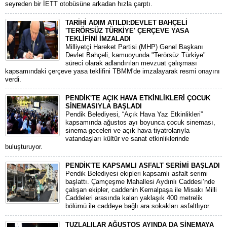
seyreden bir İETT otobüsüne arkadan hızla çarptı.
TARİHİ ADIM ATILDI:DEVLET BAHÇELİ
'TERÖRSÜZ TÜRKİYE' ÇERÇEVE YASA
TEKLİFİNİ İMZALADI
​Milliyetçi Hareket Partisi (MHP) Genel Başkanı
Devlet Bahçeli, kamuoyunda "Terörsüz Türkiye"
süreci olarak adlandırılan mevzuat çalışması
kapsamındaki çerçeve yasa teklifini TBMM'de imzalayarak resmi onayını
verdi.
PENDİK'TE AÇIK HAVA ETKİNLİKLERİ ÇOCUK
SİNEMASIYLA BAŞLADI
Pendik Belediyesi, “Açık Hava Yaz Etkinlikleri”
kapsamında ağustos ayı boyunca çocuk sineması,
sinema geceleri ve açık hava tiyatrolarıyla
vatandaşları kültür ve sanat etkinliklerinde
buluşturuyor.
PENDİK'TE KAPSAMLI ASFALT SERİMİ BAŞLADI
Pendik Belediyesi ekipleri kapsamlı asfalt serimi
başlattı. Çamçeşme Mahallesi Aydınlı Caddesi’nde
çalışan ekipler, caddenin Kemalpaşa ile Misakı Milli
Caddeleri arasında kalan yaklaşık 400 metrelik
bölümü ile caddeye bağlı ara sokakları asfaltlıyor.
TUZLALILAR AĞUSTOS AYINDA DA SİNEMAYA