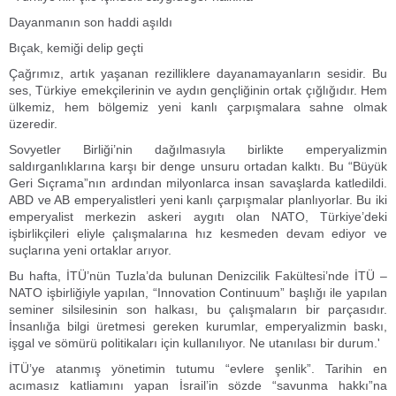
Dayanmanın son haddi aşıldı
Bıçak, kemiği delip geçti
Çağrımız, artık yaşanan rezilliklere dayanamayanların sesidir. Bu
ses, Türkiye emekçilerinin ve aydın gençliğinin ortak çığlığıdır. Hem
ülkemiz, hem bölgemiz yeni kanlı çarpışmalara sahne olmak
üzeredir.
Sovyetler Birliği’nin dağılmasıyla birlikte emperyalizmin
saldırganlıklarına karşı bir denge unsuru ortadan kalktı. Bu “Büyük
Geri Sıçrama”nın ardından milyonlarca insan savaşlarda katledildi.
ABD ve AB emperyalistleri yeni kanlı çarpışmalar planlıyorlar. Bu iki
emperyalist merkezin askeri aygıtı olan NATO, Türkiye’deki
işbirlikçileri eliyle çalışmalarına hız kesmeden devam ediyor ve
suçlarına yeni ortaklar arıyor.
Bu hafta, İTÜ’nün Tuzla’da bulunan Denizcilik Fakültesi’nde İTÜ –
NATO işbirliğiyle yapılan, “Innovation Continuum” başlığı ile yapılan
seminer silsilesinin son halkası, bu çalışmaların bir parçasıdır.
İnsanlığa bilgi üretmesi gereken kurumlar, emperyalizmin baskı,
işgal ve sömürü politikaları için kullanılıyor. Ne utanılası bir durum.'
İTÜ’ye atanmış yönetimin tutumu “evlere şenlik”. Tarihin en
acımasız katliamını yapan İsrail’in sözde “savunma hakkı”na