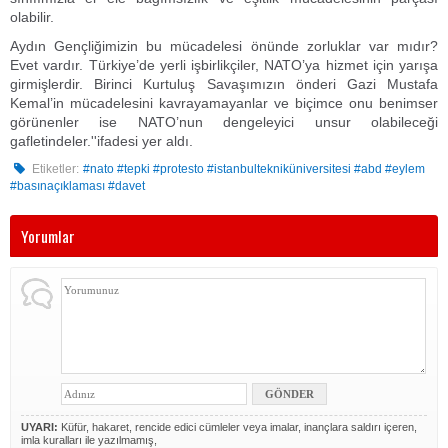
olabilir.
Aydın Gençliğimizin bu mücadelesi önünde zorluklar var mıdır?
Evet vardır. Türkiye’de yerli işbirlikçiler, NATO’ya hizmet için yarışa
girmişlerdir. Birinci Kurtuluş Savaşımızın önderi Gazi Mustafa
Kemal’in mücadelesini kavrayamayanlar ve biçimce onu benimser
görünenler ise NATO’nun dengeleyici unsur olabileceği
gafletindeler.''ifadesi yer aldı.
Etiketler:
#nato #tepki #protesto #istanbultekniküniversitesi #abd #eylem
#basınaçıklaması #davet
Yorumlar
UYARI:
Küfür, hakaret, rencide edici cümleler veya imalar, inançlara saldırı içeren,
imla kuralları ile yazılmamış,