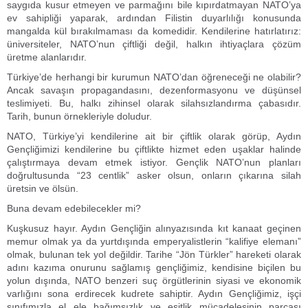
saygıda kusur etmeyen ve parmağını bile kıpırdatmayan NATO’ya
ev sahipliği yaparak, ardından Filistin duyarlılığı konusunda
mangalda kül bırakılmaması da komedidir. Kendilerine hatırlatırız:
üniversiteler, NATO’nun çiftliği değil, halkın ihtiyaçlara çözüm
üretme alanlarıdır.
Türkiye’de herhangi bir kurumun NATO’dan öğreneceği ne olabilir?
Ancak savaşın propagandasını, dezenformasyonu ve düşünsel
teslimiyeti. Bu, halkı zihinsel olarak silahsızlandırma çabasıdır.
Tarih, bunun örnekleriyle doludur.
NATO, Türkiye’yi kendilerine ait bir çiftlik olarak görüp, Aydın
Gençliğimizi kendilerine bu çiftlikte hizmet eden uşaklar halinde
çalıştırmaya devam etmek istiyor. Gençlik NATO’nun planları
doğrultusunda “23 centlik” asker olsun, onların çıkarına silah
üretsin ve ölsün.
Buna devam edebilecekler mi?
Kuşkusuz hayır. Aydın Gençliğin alınyazısında kıt kanaat geçinen
memur olmak ya da yurtdışında emperyalistlerin “kalifiye elemanı”
olmak, bulunan tek yol değildir. Tarihe “Jön Türkler” hareketi olarak
adını kazıma onurunu sağlamış gençliğimiz, kendisine biçilen bu
yolun dışında, NATO benzeri suç örgütlerinin siyasi ve ekonomik
varlığını sona erdirecek kudrete sahiptir. Aydın Gençliğimiz, işçi
sınıfımızla el ele bağımsızlık ve eşitlik mücadelesinin parçası