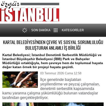
SON DAKİKA
KATEGORİLER
KARTAL BELEDİYESİ'NDEN ÇEVRE VE SOSYAL SORUMLULUĞU
BULUŞTURAN ANLAMLI İŞ BİRLİĞİ
Kartal Belediyesi; İstanbul Denetimli Serbestlik Müdürlüğü ve
İstanbul Büyükşehir Belediyesi (İBB) Park ve Bahçeler
Müdürlüğü ortaklığıyla, hem çevreye hem de toplumsal hayata
değer katan örnek bir projeyi hayata geçirdi.
03 Temmuz 2026 Cuma 12:58
İlçe genelinde başlatılan
yeşillendirme ve peyzaj çalışmaları,
denetimli serbestlik kapsamında
kamu yararına çalışma yükümlülüğü bulunan vatandaşlar
tarafından gerçekleştiriliyor.