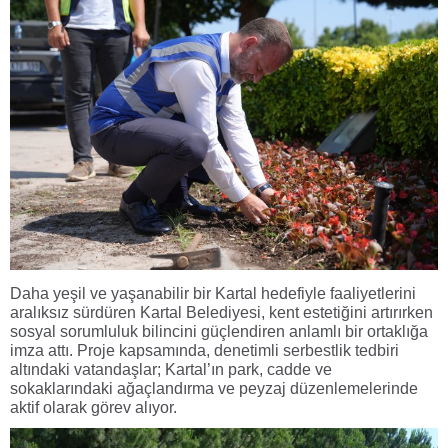
Daha yeşil ve yaşanabilir bir Kartal hedefiyle faaliyetlerini
aralıksız sürdüren Kartal Belediyesi, kent estetiğini artırırken
sosyal sorumluluk bilincini güçlendiren anlamlı bir ortaklığa
imza attı. Proje kapsamında, denetimli serbestlik tedbiri
altındaki vatandaşlar; Kartal’ın park, cadde ve
sokaklarındaki ağaçlandırma ve peyzaj düzenlemelerinde
aktif olarak görev alıyor.