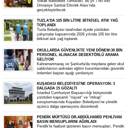
Sokak Basketbol Turnuvası, bu yıl 7’nci kez
Ümraniye Santral Etkinlik Alanı’nda
gerçekleştirilecek.
TUZLA'DA 105 BİN LİTRE BİTKİSEL ATIK YAĞ
TOPLANDI
Tuzla Belediyesi tarafından ilçede yürütülen
çalışmalar kapsamında 2026 yılında 105 bin litre
bitkisel atık yağ toplandı.
OKULLARDA GÜVENLİKTE YENİ DÖNEM:30 BİN
PERSONEL ALINACAK DEDEKTÖRLÜ ARAMA
GELİYOR
​Kahramanmaraş ve Şanlıurfa'da meydana gelen okul
saldırılarının ardından eğitim kurumlarındaki güvenlik
önlemleri baştan aşağı yenileniyor.
KUŞADASI BELEDİYESİ'NE OPERASYON: 3
DALGADA 15 GÖZALTI
​İstanbul Cumhuriyet Başsavcılığı bünyesinde
yürütülen kapsamlı "rüşvet" ve "irtikap"
soruşturmasında Kuşadası Belediyesi’ne yönelik
üçüncü dalga operasyonu düzenlendi.
PENDİK MÜFTÜSÜ DR.ABDÜLHAMİD PEHLİVAN
BASIN MENSUPLARINI AĞIRLADI
​Pendik’te faaliyet gösteren basın mensupları, Pendik