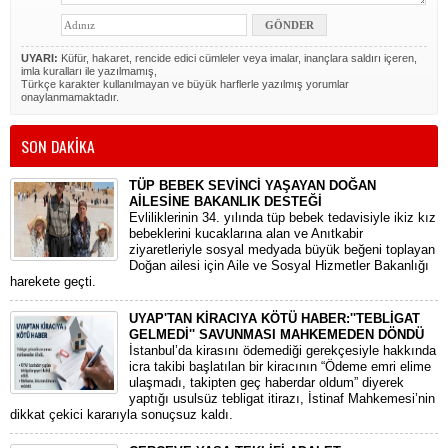
UYARI:
Küfür, hakaret, rencide edici cümleler veya imalar, inançlara saldırı içeren,
imla kuralları ile yazılmamış,
Türkçe karakter kullanılmayan ve büyük harflerle yazılmış yorumlar
onaylanmamaktadır.
SON DAKİKA
TÜP BEBEK SEVİNCİ YAŞAYAN DOĞAN
AİLESİNE BAKANLIK DESTEĞİ
​Evliliklerinin 34. yılında tüp bebek tedavisiyle ikiz kız
bebeklerini kucaklarına alan ve Anıtkabir
ziyaretleriyle sosyal medyada büyük beğeni toplayan
Doğan ailesi için Aile ve Sosyal Hizmetler Bakanlığı
harekete geçti.
UYAP'TAN KİRACIYA KÖTÜ HABER:''TEBLİGAT
GELMEDİ'' SAVUNMASI MAHKEMEDEN DÖNDÜ
​İstanbul’da kirasını ödemediği gerekçesiyle hakkında
icra takibi başlatılan bir kiracının “Ödeme emri elime
ulaşmadı, takipten geç haberdar oldum” diyerek
yaptığı usulsüz tebligat itirazı, İstinaf Mahkemesi’nin
dikkat çekici kararıyla sonuçsuz kaldı.