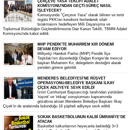
ÇERÇEVE YASA TEKLİFİ ADALET
KOMİSYONU'NDAN GEÇTİ:SÜREÇ NASIL
İŞLEYECEK?
​Kamuoyunda "Çerçeve Yasa" olarak bilinen ve terör
örgütü PKK'nin kendisini feshederek silah
bırakmasını hedefleyen Milli Dayanışma ve
Toplumsal Bütünlüğün Güçlendirilmesine Dair Kanun Teklifi, TBMM Adalet
Komisyonu'nda kabul edildi.
MHP PENDİK'TE MUHARREM KIR DÖNEMİ
DEVAM EDİYOR
​Milliyetçi Hareket Partisi (MHP) Pendik İlçe
Teşkilatı’nın düzenlediği Olağan Kongre’de mevcut
başkan Muharrem Kır, delegelerin desteğini alarak
yeniden göreve getirildi.
MENDERES BELEDİYESİ'NE RÜŞVET
OPERASYONU:BELEDİYE BAŞKANI İLKAY
ÇİÇEK ADLİYEYE SEVK EDİLDİ
​İzmir Cumhuriyet Başsavcılığı tarafından yürütülen
'rüşvet' ve 'irtikap' soruşturması kapsamında
gözaltına alınan Menderes Belediye Başkanı İlkay
Çiçek’in de aralarında bulunduğu 16 şüpheli adliyeye sevk edildi.
SOKAK BASKETBOLUNUN KALBİ ÜMRANİYE’DE
ATACAK
Basketbol tutkunlarının heyecanla beklediği 3×3