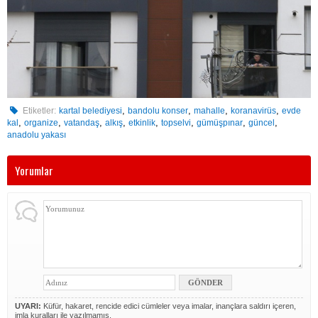
,
,
,
,
Etiketler:
kartal belediyesi
bandolu konser
mahalle
koranavirüs
evde
,
,
,
,
,
,
,
,
kal
organize
vatandaş
alkış
etkinlik
topselvi
gümüşpınar
güncel
anadolu yakası
Yorumlar
UYARI:
Küfür, hakaret, rencide edici cümleler veya imalar, inançlara saldırı içeren,
imla kuralları ile yazılmamış,