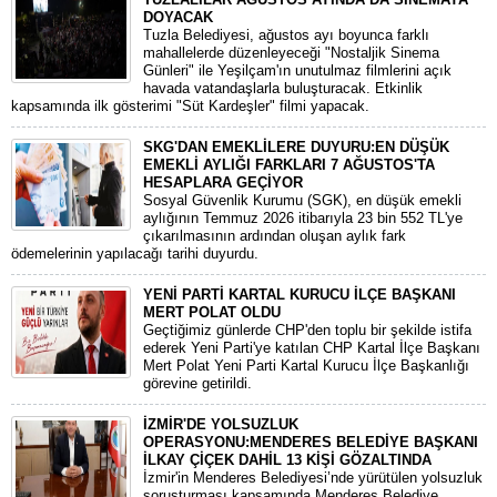
DOYACAK
Tuzla Belediyesi, ağustos ayı boyunca farklı
mahallelerde düzenleyeceği "Nostaljik Sinema
Günleri" ile Yeşilçam'ın unutulmaz filmlerini açık
havada vatandaşlarla buluşturacak. Etkinlik
kapsamında ilk gösterimi "Süt Kardeşler" filmi yapacak.
SKG'DAN EMEKLİLERE DUYURU:EN DÜŞÜK
EMEKLİ AYLIĞI FARKLARI 7 AĞUSTOS'TA
HESAPLARA GEÇİYOR
​Sosyal Güvenlik Kurumu (SGK), en düşük emekli
aylığının Temmuz 2026 itibarıyla 23 bin 552 TL'ye
çıkarılmasının ardından oluşan aylık fark
ödemelerinin yapılacağı tarihi duyurdu.
YENİ PARTİ KARTAL KURUCU İLÇE BAŞKANI
MERT POLAT OLDU
Geçtiğimiz günlerde CHP'den toplu bir şekilde istifa
ederek Yeni Parti'ye katılan CHP Kartal İlçe Başkanı
Mert Polat Yeni Parti Kartal Kurucu İlçe Başkanlığı
görevine getirildi.
İZMİR'DE YOLSUZLUK
OPERASYONU:MENDERES BELEDİYE BAŞKANI
İLKAY ÇİÇEK DAHİL 13 KİŞİ GÖZALTINDA
​İzmir'in Menderes Belediyesi’nde yürütülen yolsuzluk
soruşturması kapsamında Menderes Belediye