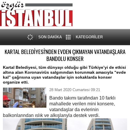
SON DAKİKA
KATEGORİLER
KARTAL BELEDİYESİ'NDEN EVDEN ÇIKMAYAN VATANDAŞLARA
BANDOLU KONSER
Kartal Belediyesi, tüm dünyayı olduğu gibi Türkiye’yi de etkisi
altına alan Koronavirüs salgınından korunmak amacıyla “evde
kal” çağrısına uyan vatandaşlar için sokaklarda konser
organize etti.
28 Mart 2020 Cumartesi 09:21
Bando takımı tarafından 10 farklı
mahallede verilen mini konsere,
vatandaşlar da evlerinin
balkonlarından ıslık ve alkışlarıyla destek verdi.