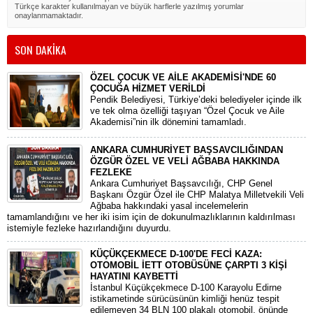
Türkçe karakter kullanılmayan ve büyük harflerle yazılmış yorumlar
onaylanmamaktadır.
SON DAKİKA
ÖZEL ÇOCUK VE AİLE AKADEMİSİ'NDE 60
ÇOCUĞA HİZMET VERİLDİ
Pendik Belediyesi, Türkiye’deki belediyeler içinde ilk
ve tek olma özelliği taşıyan “Özel Çocuk ve Aile
Akademisi”nin ilk dönemini tamamladı.
ANKARA CUMHURİYET BAŞSAVCILIĞINDAN
ÖZGÜR ÖZEL VE VELİ AĞBABA HAKKINDA
FEZLEKE
​Ankara Cumhuriyet Başsavcılığı, CHP Genel
Başkanı Özgür Özel ile CHP Malatya Milletvekili Veli
Ağbaba hakkındaki yasal incelemelerin
tamamlandığını ve her iki isim için de dokunulmazlıklarının kaldırılması
istemiyle fezleke hazırlandığını duyurdu.
KÜÇÜKÇEKMECE D-100'DE FECİ KAZA:
OTOMOBİL İETT OTOBÜSÜNE ÇARPTI 3 KİŞİ
HAYATINI KAYBETTİ
​İstanbul Küçükçekmece D-100 Karayolu Edirne
istikametinde sürücüsünün kimliği henüz tespit
edilemeyen 34 BLN 100 plakalı otomobil, önünde