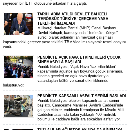
seyreden bir İETT otobüsüne arkadan hızla çarptı.
TARİHİ ADIM ATILDI:DEVLET BAHÇELİ
'TERÖRSÜZ TÜRKİYE' ÇERÇEVE YASA
TEKLİFİNİ İMZALADI
​Milliyetçi Hareket Partisi (MHP) Genel Başkanı
Devlet Bahçeli, kamuoyunda "Terörsüz Türkiye"
süreci olarak adlandırılan mevzuat çalışması
kapsamındaki çerçeve yasa teklifini TBMM'de imzalayarak resmi onayını
verdi.
PENDİK'TE AÇIK HAVA ETKİNLİKLERİ ÇOCUK
SİNEMASIYLA BAŞLADI
Pendik Belediyesi, “Açık Hava Yaz Etkinlikleri”
kapsamında ağustos ayı boyunca çocuk sineması,
sinema geceleri ve açık hava tiyatrolarıyla
vatandaşları kültür ve sanat etkinliklerinde
buluşturuyor.
PENDİK'TE KAPSAMLI ASFALT SERİMİ BAŞLADI
Pendik Belediyesi ekipleri kapsamlı asfalt serimi
başlattı. Çamçeşme Mahallesi Aydınlı Caddesi’nde
çalışan ekipler, caddenin Kemalpaşa ile Misakı Milli
Caddeleri arasında kalan yaklaşık 400 metrelik
bölümü ile caddeye bağlı ara sokakları asfaltlıyor.
TUZLALILAR AĞUSTOS AYINDA DA SİNEMAYA