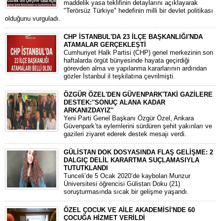
maddelik yasa teklifinin detaylarını açıklayarak
"Terörsüz Türkiye" hedefinin milli bir devlet politikası
olduğunu vurguladı.
CHP İSTANBUL'DA 23 İLÇE BAŞKANLIĞI'NDA
ATAMALAR GERÇEKLEŞTİ
​Cumhuriyet Halk Partisi (CHP) genel merkezinin son
haftalarda örgüt bünyesinde hayata geçirdiği
görevden alma ve yapılanma kararlarının ardından
gözler İstanbul il teşkilatına çevrilmişti.
ÖZGÜR ÖZEL'DEN GÜVENPARK'TAKİ GAZİLERE
DESTEK:''SONUÇ ALANA KADAR
ARKANIZDAYIZ''
​Yeni Parti Genel Başkanı Özgür Özel, Ankara
Güvenpark’ta eylemlerini sürdüren şehit yakınları ve
gazileri ziyaret ederek destek mesajı verdi.
GÜLİSTAN DOK DOSYASINDA FLAŞ GELİŞME: 2
DALGIÇ DELİL KARARTMA SUÇLAMASIYLA
TUTUTKLANDI
​Tunceli’de 5 Ocak 2020’de kaybolan Munzur
Üniversitesi öğrencisi Gülistan Doku (21)
soruşturmasında sıcak bir gelişme yaşandı.
ÖZEL ÇOCUK VE AİLE AKADEMİSİ'NDE 60
ÇOCUĞA HİZMET VERİLDİ