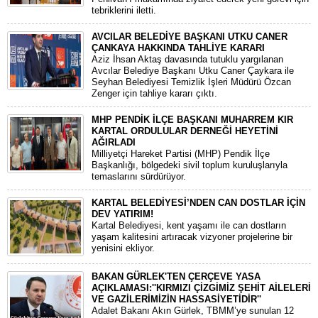
tebriklerini iletti.
AVCILAR BELEDİYE BAŞKANI UTKU CANER
ÇANKAYA HAKKINDA TAHLİYE KARARI
​Aziz İhsan Aktaş davasında tutuklu yargılanan
Avcılar Belediye Başkanı Utku Caner Çaykara ile
Seyhan Belediyesi Temizlik İşleri Müdürü Özcan
Zenger için tahliye kararı çıktı.
MHP PENDİK İLÇE BAŞKANI MUHARREM KIR
KARTAL ORDULULAR DERNEĞİ HEYETİNİ
AĞIRLADI
​Milliyetçi Hareket Partisi (MHP) Pendik İlçe
Başkanlığı, bölgedeki sivil toplum kuruluşlarıyla
temaslarını sürdürüyor.
KARTAL BELEDİYESİ’NDEN CAN DOSTLAR İÇİN
DEV YATIRIM!
Kartal Belediyesi, kent yaşamı ile can dostların
yaşam kalitesini artıracak vizyoner projelerine bir
yenisini ekliyor.
BAKAN GÜRLEK'TEN ÇERÇEVE YASA
AÇIKLAMASI:''KIRMIZI ÇİZGİMİZ ŞEHİT AİLELERİ
VE GAZİLERİMİZİN HASSASİYETİDİR''
Adalet Bakanı Akın Gürlek, TBMM’ye sunulan 12