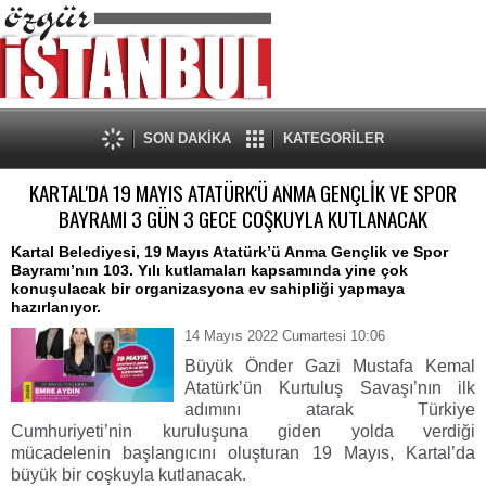
SON DAKİKA
KATEGORİLER
KARTAL'DA 19 MAYIS ATATÜRK'Ü ANMA GENÇLİK VE SPOR
BAYRAMI 3 GÜN 3 GECE COŞKUYLA KUTLANACAK
Kartal Belediyesi, 19 Mayıs Atatürk’ü Anma Gençlik ve Spor
Bayramı’nın 103. Yılı kutlamaları kapsamında yine çok
konuşulacak bir organizasyona ev sahipliği yapmaya
hazırlanıyor.
14 Mayıs 2022 Cumartesi 10:06
Büyük Önder Gazi Mustafa Kemal
Atatürk’ün Kurtuluş Savaşı’nın ilk
adımını atarak Türkiye
Cumhuriyeti’nin kuruluşuna giden yolda verdiği
mücadelenin başlangıcını oluşturan 19 Mayıs, Kartal’da
büyük bir coşkuyla kutlanacak.