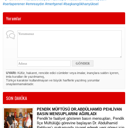
#sertaperener #emreaydın #mertşenel #başkangökhanyüksel
Yorumlar
UYARI:
Küfür, hakaret, rencide edici cümleler veya imalar, inançlara saldırı içeren,
imla kuralları ile yazılmamış,
Türkçe karakter kullanılmayan ve büyük harflerle yazılmış yorumlar
onaylanmamaktadır.
SON DAKİKA
PENDİK MÜFTÜSÜ DR.ABDÜLHAMİD PEHLİVAN
BASIN MENSUPLARINI AĞIRLADI
​Pendik’te faaliyet gösteren basın mensupları, Pendik
İlçe Müftülüğü görevine başlayan Dr. Abdulhamid
Pehlivan’ı makamında ziyaret ederek yeni görevi için