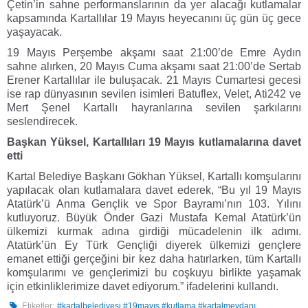
Çetin’in sahne performanslarının da yer alacağı kutlamalar
kapsamında Kartallılar 19 Mayıs heyecanını üç gün üç gece
yaşayacak.
19 Mayıs Perşembe akşamı saat 21:00’de Emre Aydın
sahne alırken, 20 Mayıs Cuma akşamı saat 21:00’de Sertab
Erener Kartallılar ile buluşacak. 21 Mayıs Cumartesi gecesi
ise rap dünyasının sevilen isimleri Batuflex, Velet, Ati242 ve
Mert Şenel Kartallı hayranlarına sevilen şarkılarını
seslendirecek.
Başkan Yüksel, Kartallıları 19 Mayıs kutlamalarına davet
etti
Kartal Belediye Başkanı Gökhan Yüksel, Kartallı komşularını
yapılacak olan kutlamalara davet ederek, “Bu yıl 19 Mayıs
Atatürk’ü Anma Gençlik ve Spor Bayramı’nın 103. Yılını
kutluyoruz. Büyük Önder Gazi Mustafa Kemal Atatürk’ün
ülkemizi kurmak adına girdiği mücadelenin ilk adımı.
Atatürk’ün Ey Türk Gençliği diyerek ülkemizi gençlere
emanet ettiği gerçeğini bir kez daha hatırlarken, tüm Kartallı
komşularımı ve gençlerimizi bu coşkuyu birlikte yaşamak
için etkinliklerimize davet ediyorum.” ifadelerini kullandı.
Etiketler:
#kartalbelediyesi #19mayıs #kutlama #kartalmeydanı