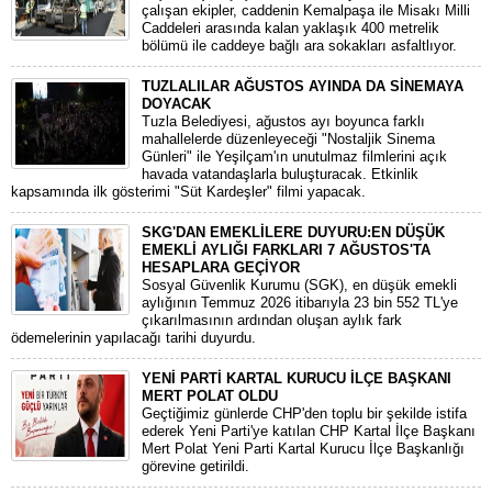
çalışan ekipler, caddenin Kemalpaşa ile Misakı Milli
Caddeleri arasında kalan yaklaşık 400 metrelik
bölümü ile caddeye bağlı ara sokakları asfaltlıyor.
TUZLALILAR AĞUSTOS AYINDA DA SİNEMAYA
DOYACAK
Tuzla Belediyesi, ağustos ayı boyunca farklı
mahallelerde düzenleyeceği "Nostaljik Sinema
Günleri" ile Yeşilçam'ın unutulmaz filmlerini açık
havada vatandaşlarla buluşturacak. Etkinlik
kapsamında ilk gösterimi "Süt Kardeşler" filmi yapacak.
SKG'DAN EMEKLİLERE DUYURU:EN DÜŞÜK
EMEKLİ AYLIĞI FARKLARI 7 AĞUSTOS'TA
HESAPLARA GEÇİYOR
​Sosyal Güvenlik Kurumu (SGK), en düşük emekli
aylığının Temmuz 2026 itibarıyla 23 bin 552 TL'ye
çıkarılmasının ardından oluşan aylık fark
ödemelerinin yapılacağı tarihi duyurdu.
YENİ PARTİ KARTAL KURUCU İLÇE BAŞKANI
MERT POLAT OLDU
Geçtiğimiz günlerde CHP'den toplu bir şekilde istifa
ederek Yeni Parti'ye katılan CHP Kartal İlçe Başkanı
Mert Polat Yeni Parti Kartal Kurucu İlçe Başkanlığı
görevine getirildi.