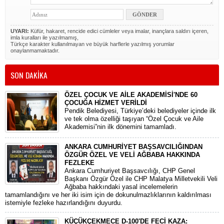
UYARI:
Küfür, hakaret, rencide edici cümleler veya imalar, inançlara saldırı içeren,
imla kuralları ile yazılmamış,
Türkçe karakter kullanılmayan ve büyük harflerle yazılmış yorumlar
onaylanmamaktadır.
SON DAKİKA
ÖZEL ÇOCUK VE AİLE AKADEMİSİ'NDE 60
ÇOCUĞA HİZMET VERİLDİ
Pendik Belediyesi, Türkiye’deki belediyeler içinde ilk
ve tek olma özelliği taşıyan “Özel Çocuk ve Aile
Akademisi”nin ilk dönemini tamamladı.
ANKARA CUMHURİYET BAŞSAVCILIĞINDAN
ÖZGÜR ÖZEL VE VELİ AĞBABA HAKKINDA
FEZLEKE
​Ankara Cumhuriyet Başsavcılığı, CHP Genel
Başkanı Özgür Özel ile CHP Malatya Milletvekili Veli
Ağbaba hakkındaki yasal incelemelerin
tamamlandığını ve her iki isim için de dokunulmazlıklarının kaldırılması
istemiyle fezleke hazırlandığını duyurdu.
KÜÇÜKÇEKMECE D-100'DE FECİ KAZA: