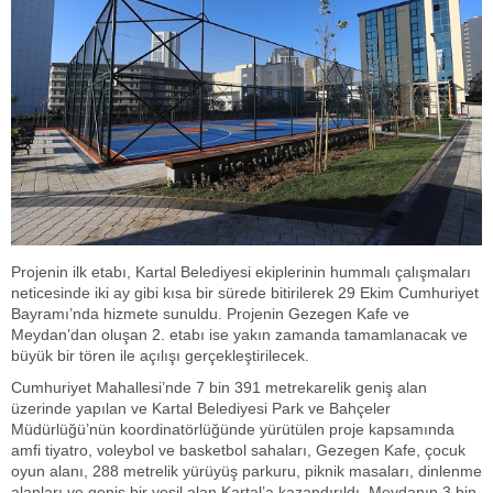
Projenin ilk etabı, Kartal Belediyesi ekiplerinin hummalı çalışmaları
neticesinde iki ay gibi kısa bir sürede bitirilerek 29 Ekim Cumhuriyet
Bayramı’nda hizmete sunuldu. Projenin Gezegen Kafe ve
Meydan’dan oluşan 2. etabı ise yakın zamanda tamamlanacak ve
büyük bir tören ile açılışı gerçekleştirilecek.
Cumhuriyet Mahallesi’nde 7 bin 391 metrekarelik geniş alan
üzerinde yapılan ve Kartal Belediyesi Park ve Bahçeler
Müdürlüğü’nün koordinatörlüğünde yürütülen proje kapsamında
amfi tiyatro, voleybol ve basketbol sahaları, Gezegen Kafe, çocuk
oyun alanı, 288 metrelik yürüyüş parkuru, piknik masaları, dinlenme
alanları ve geniş bir yeşil alan Kartal’a kazandırıldı. Meydanın 3 bin