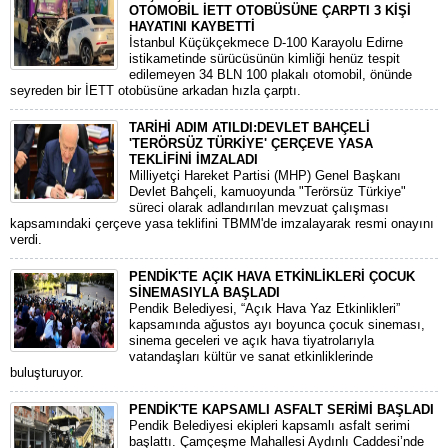
OTOMOBİL İETT OTOBÜSÜNE ÇARPTI 3 KİŞİ
HAYATINI KAYBETTİ
​İstanbul Küçükçekmece D-100 Karayolu Edirne
istikametinde sürücüsünün kimliği henüz tespit
edilemeyen 34 BLN 100 plakalı otomobil, önünde
seyreden bir İETT otobüsüne arkadan hızla çarptı.
TARİHİ ADIM ATILDI:DEVLET BAHÇELİ
'TERÖRSÜZ TÜRKİYE' ÇERÇEVE YASA
TEKLİFİNİ İMZALADI
​Milliyetçi Hareket Partisi (MHP) Genel Başkanı
Devlet Bahçeli, kamuoyunda "Terörsüz Türkiye"
süreci olarak adlandırılan mevzuat çalışması
kapsamındaki çerçeve yasa teklifini TBMM'de imzalayarak resmi onayını
verdi.
PENDİK'TE AÇIK HAVA ETKİNLİKLERİ ÇOCUK
SİNEMASIYLA BAŞLADI
Pendik Belediyesi, “Açık Hava Yaz Etkinlikleri”
kapsamında ağustos ayı boyunca çocuk sineması,
sinema geceleri ve açık hava tiyatrolarıyla
vatandaşları kültür ve sanat etkinliklerinde
buluşturuyor.
PENDİK'TE KAPSAMLI ASFALT SERİMİ BAŞLADI
Pendik Belediyesi ekipleri kapsamlı asfalt serimi
başlattı. Çamçeşme Mahallesi Aydınlı Caddesi’nde