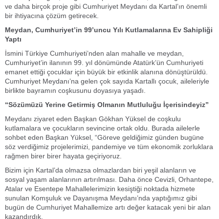
ve daha birçok proje gibi Cumhuriyet Meydanı da Kartal’ın önemli
bir ihtiyacına çözüm getirecek.
Meydan, Cumhuriyet’in 99’uncu Yılı Kutlamalarına Ev Sahipliği
Yaptı
İsmini Türkiye Cumhuriyeti’nden alan mahalle ve meydan,
Cumhuriyet’in ilanının 99. yıl dönümünde Atatürk’ün Cumhuriyeti
emanet ettiği çocuklar için büyük bir etkinlik alanına dönüştürüldü.
Cumhuriyet Meydanı’na gelen çok sayıda Kartallı çocuk, aileleriyle
birlikte bayramın coşkusunu doyasıya yaşadı.
“Sözümüzü Yerine Getirmiş Olmanın Mutluluğu İçerisindeyiz”
Meydanı ziyaret eden Başkan Gökhan Yüksel de coşkulu
kutlamalara ve çocukların sevincine ortak oldu. Burada ailelerle
sohbet eden Başkan Yüksel, “Göreve geldiğimiz günden bugüne
söz verdiğimiz projelerimizi, pandemiye ve tüm ekonomik zorluklara
rağmen birer birer hayata geçiriyoruz.
Bizim için Kartal’da olmazsa olmazlardan biri yeşil alanların ve
sosyal yaşam alanlarının artırılması. Daha önce Cevizli, Orhantepe,
Atalar ve Esentepe Mahallelerimizin kesiştiği noktada hizmete
sunulan Komşuluk ve Dayanışma Meydanı’nda yaptığımız gibi
bugün de Cumhuriyet Mahallemize artı değer katacak yeni bir alan
kazandırdık.