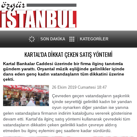
SON DAKİKA
KATEGORİLER
KARTAL'DA DİKKAT ÇEKEN SATIŞ YÖNTEMİ
Kartal Bankalar Caddesi üzerinde bir firma ilginç tanıtımla
gündem yarattı. Oryantal müzik eşliğinde gelinlikler içinde
dans eden genç kadın vatandaşların tüm dikkatini üzerine
çekti.
26 Ekim 2019 Cumartesi 18:47
Çevreden geçen vatandaşların şaşkınlık
içinde seyrettiği gelinlikli kadın bir yandan
oyun oynarken diğer yandan ise yanına
gelen vatandaşlara firmanın indirim kataloğunu vererek gösterisine
devam etti. Kartal'da ilginç satış yöntemi kullanarak çevredeki tüm
vatandaşların dikkatini çeken gelinlikli kadın çevreye aldırış
etmeden bu ilginç eylemini geç saatlere kadar sürdürdü.