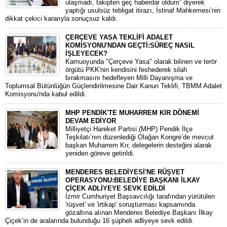
ulaşmadı, takipten geç haberdar oldum” diyerek
yaptığı usulsüz tebligat itirazı, İstinaf Mahkemesi’nin
dikkat çekici kararıyla sonuçsuz kaldı.
ÇERÇEVE YASA TEKLİFİ ADALET
KOMİSYONU'NDAN GEÇTİ:SÜREÇ NASIL
İŞLEYECEK?
​Kamuoyunda "Çerçeve Yasa" olarak bilinen ve terör
örgütü PKK'nin kendisini feshederek silah
bırakmasını hedefleyen Milli Dayanışma ve
Toplumsal Bütünlüğün Güçlendirilmesine Dair Kanun Teklifi, TBMM Adalet
Komisyonu'nda kabul edildi.
MHP PENDİK'TE MUHARREM KIR DÖNEMİ
DEVAM EDİYOR
​Milliyetçi Hareket Partisi (MHP) Pendik İlçe
Teşkilatı’nın düzenlediği Olağan Kongre’de mevcut
başkan Muharrem Kır, delegelerin desteğini alarak
yeniden göreve getirildi.
MENDERES BELEDİYESİ'NE RÜŞVET
OPERASYONU:BELEDİYE BAŞKANI İLKAY
ÇİÇEK ADLİYEYE SEVK EDİLDİ
​İzmir Cumhuriyet Başsavcılığı tarafından yürütülen
'rüşvet' ve 'irtikap' soruşturması kapsamında
gözaltına alınan Menderes Belediye Başkanı İlkay
Çiçek’in de aralarında bulunduğu 16 şüpheli adliyeye sevk edildi.