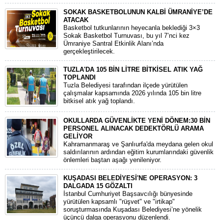
SOKAK BASKETBOLUNUN KALBİ ÜMRANİYE’DE
ATACAK
Basketbol tutkunlarının heyecanla beklediği 3×3
Sokak Basketbol Turnuvası, bu yıl 7’nci kez
Ümraniye Santral Etkinlik Alanı’nda
gerçekleştirilecek.
TUZLA'DA 105 BİN LİTRE BİTKİSEL ATIK YAĞ
TOPLANDI
Tuzla Belediyesi tarafından ilçede yürütülen
çalışmalar kapsamında 2026 yılında 105 bin litre
bitkisel atık yağ toplandı.
OKULLARDA GÜVENLİKTE YENİ DÖNEM:30 BİN
PERSONEL ALINACAK DEDEKTÖRLÜ ARAMA
GELİYOR
​Kahramanmaraş ve Şanlıurfa'da meydana gelen okul
saldırılarının ardından eğitim kurumlarındaki güvenlik
önlemleri baştan aşağı yenileniyor.
KUŞADASI BELEDİYESİ'NE OPERASYON: 3
DALGADA 15 GÖZALTI
​İstanbul Cumhuriyet Başsavcılığı bünyesinde
yürütülen kapsamlı "rüşvet" ve "irtikap"
soruşturmasında Kuşadası Belediyesi’ne yönelik
üçüncü dalga operasyonu düzenlendi.