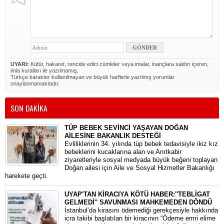
UYARI:
Küfür, hakaret, rencide edici cümleler veya imalar, inançlara saldırı içeren,
imla kuralları ile yazılmamış,
Türkçe karakter kullanılmayan ve büyük harflerle yazılmış yorumlar
onaylanmamaktadır.
SON DAKİKA
TÜP BEBEK SEVİNCİ YAŞAYAN DOĞAN
AİLESİNE BAKANLIK DESTEĞİ
​Evliliklerinin 34. yılında tüp bebek tedavisiyle ikiz kız
bebeklerini kucaklarına alan ve Anıtkabir
ziyaretleriyle sosyal medyada büyük beğeni toplayan
Doğan ailesi için Aile ve Sosyal Hizmetler Bakanlığı
harekete geçti.
UYAP'TAN KİRACIYA KÖTÜ HABER:''TEBLİGAT
GELMEDİ'' SAVUNMASI MAHKEMEDEN DÖNDÜ
​İstanbul’da kirasını ödemediği gerekçesiyle hakkında
icra takibi başlatılan bir kiracının “Ödeme emri elime