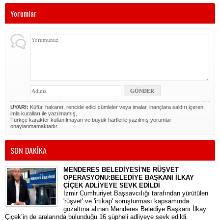
Yorumlar
UYARI:
Küfür, hakaret, rencide edici cümleler veya imalar, inançlara saldırı içeren,
imla kuralları ile yazılmamış,
Türkçe karakter kullanılmayan ve büyük harflerle yazılmış yorumlar
onaylanmamaktadır.
SON DAKİKA
MENDERES BELEDİYESİ'NE RÜŞVET
OPERASYONU:BELEDİYE BAŞKANI İLKAY
ÇİÇEK ADLİYEYE SEVK EDİLDİ
​İzmir Cumhuriyet Başsavcılığı tarafından yürütülen
'rüşvet' ve 'irtikap' soruşturması kapsamında
gözaltına alınan Menderes Belediye Başkanı İlkay
Çiçek’in de aralarında bulunduğu 16 şüpheli adliyeye sevk edildi.