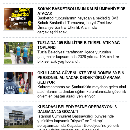
SOKAK BASKETBOLUNUN KALBİ ÜMRANİYE’DE
ATACAK
Basketbol tutkunlarının heyecanla beklediği 3×3
Sokak Basketbol Turnuvası, bu yıl 7’nci kez
Ümraniye Santral Etkinlik Alanı’nda
gerçekleştirilecek.
TUZLA'DA 105 BİN LİTRE BİTKİSEL ATIK YAĞ
TOPLANDI
Tuzla Belediyesi tarafından ilçede yürütülen
çalışmalar kapsamında 2026 yılında 105 bin litre
bitkisel atık yağ toplandı.
OKULLARDA GÜVENLİKTE YENİ DÖNEM:30 BİN
PERSONEL ALINACAK DEDEKTÖRLÜ ARAMA
GELİYOR
​Kahramanmaraş ve Şanlıurfa'da meydana gelen okul
saldırılarının ardından eğitim kurumlarındaki güvenlik
önlemleri baştan aşağı yenileniyor.
KUŞADASI BELEDİYESİ'NE OPERASYON: 3
DALGADA 15 GÖZALTI
​İstanbul Cumhuriyet Başsavcılığı bünyesinde
yürütülen kapsamlı "rüşvet" ve "irtikap"
soruşturmasında Kuşadası Belediyesi’ne yönelik