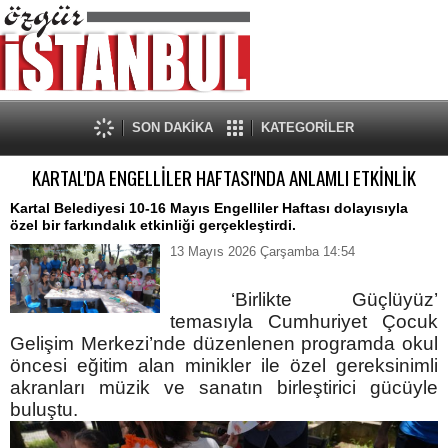
SON DAKİKA
KATEGORİLER
KARTAL'DA ENGELLİLER HAFTASI'NDA ANLAMLI ETKİNLİK
Kartal Belediyesi 10-16 Mayıs Engelliler Haftası dolayısıyla
özel bir farkındalık etkinliği gerçekleştirdi.
13 Mayıs 2026 Çarşamba 14:54
‘Birlikte Güçlüyüz’
temasıyla
Cumhuriyet Çocuk
Gelişim Merkezi’nde düzenlenen programda okul
öncesi eğitim alan minikler ile özel gereksinimli
akranları müzik ve sanatın birleştirici gücüyle
buluştu.