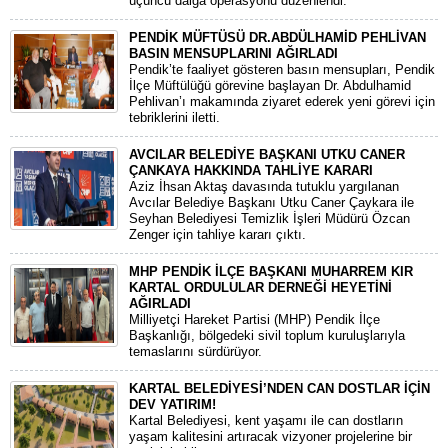
üçüncü dalga operasyonu düzenlendi.
PENDİK MÜFTÜSÜ DR.ABDÜLHAMİD PEHLİVAN
BASIN MENSUPLARINI AĞIRLADI
​Pendik’te faaliyet gösteren basın mensupları, Pendik
İlçe Müftülüğü görevine başlayan Dr. Abdulhamid
Pehlivan’ı makamında ziyaret ederek yeni görevi için
tebriklerini iletti.
AVCILAR BELEDİYE BAŞKANI UTKU CANER
ÇANKAYA HAKKINDA TAHLİYE KARARI
​Aziz İhsan Aktaş davasında tutuklu yargılanan
Avcılar Belediye Başkanı Utku Caner Çaykara ile
Seyhan Belediyesi Temizlik İşleri Müdürü Özcan
Zenger için tahliye kararı çıktı.
MHP PENDİK İLÇE BAŞKANI MUHARREM KIR
KARTAL ORDULULAR DERNEĞİ HEYETİNİ
AĞIRLADI
​Milliyetçi Hareket Partisi (MHP) Pendik İlçe
Başkanlığı, bölgedeki sivil toplum kuruluşlarıyla
temaslarını sürdürüyor.
KARTAL BELEDİYESİ’NDEN CAN DOSTLAR İÇİN
DEV YATIRIM!
Kartal Belediyesi, kent yaşamı ile can dostların
yaşam kalitesini artıracak vizyoner projelerine bir