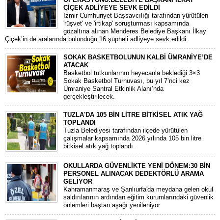
ÇİÇEK ADLİYEYE SEVK EDİLDİ
​İzmir Cumhuriyet Başsavcılığı tarafından yürütülen
'rüşvet' ve 'irtikap' soruşturması kapsamında
gözaltına alınan Menderes Belediye Başkanı İlkay
Çiçek’in de aralarında bulunduğu 16 şüpheli adliyeye sevk edildi.
SOKAK BASKETBOLUNUN KALBİ ÜMRANİYE’DE
ATACAK
Basketbol tutkunlarının heyecanla beklediği 3×3
Sokak Basketbol Turnuvası, bu yıl 7’nci kez
Ümraniye Santral Etkinlik Alanı’nda
gerçekleştirilecek.
TUZLA'DA 105 BİN LİTRE BİTKİSEL ATIK YAĞ
TOPLANDI
Tuzla Belediyesi tarafından ilçede yürütülen
çalışmalar kapsamında 2026 yılında 105 bin litre
bitkisel atık yağ toplandı.
OKULLARDA GÜVENLİKTE YENİ DÖNEM:30 BİN
PERSONEL ALINACAK DEDEKTÖRLÜ ARAMA
GELİYOR
​Kahramanmaraş ve Şanlıurfa'da meydana gelen okul
saldırılarının ardından eğitim kurumlarındaki güvenlik
önlemleri baştan aşağı yenileniyor.