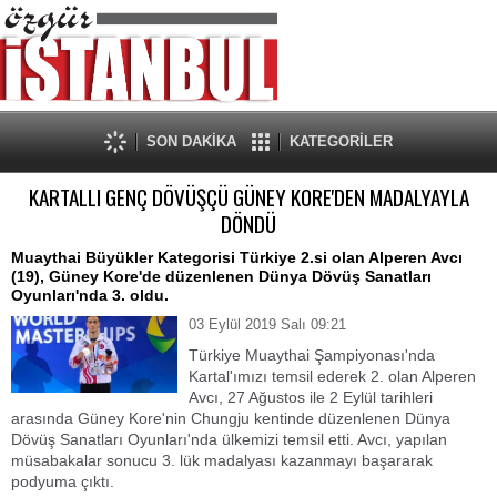
SON DAKİKA
KATEGORİLER
KARTALLI GENÇ DÖVÜŞÇÜ GÜNEY KORE'DEN MADALYAYLA
DÖNDÜ
Muaythai Büyükler Kategorisi Türkiye 2.si olan Alperen Avcı
(19), Güney Kore'de düzenlenen Dünya Dövüş Sanatları
Oyunları'nda 3. oldu.
03 Eylül 2019 Salı 09:21
Türkiye Muaythai Şampiyonası'nda
Kartal'ımızı temsil ederek 2. olan Alperen
Avcı, 27 Ağustos ile 2 Eylül tarihleri
arasında Güney Kore'nin Chungju kentinde düzenlenen Dünya
Dövüş Sanatları Oyunları'nda ülkemizi temsil etti. Avcı, yapılan
müsabakalar sonucu 3. lük madalyası kazanmayı başararak
podyuma çıktı.