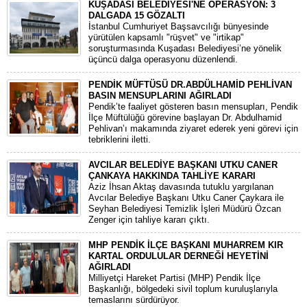
KUŞADASI BELEDİYESİ'NE OPERASYON: 3
DALGADA 15 GÖZALTI
​İstanbul Cumhuriyet Başsavcılığı bünyesinde
yürütülen kapsamlı "rüşvet" ve "irtikap"
soruşturmasında Kuşadası Belediyesi’ne yönelik
üçüncü dalga operasyonu düzenlendi.
PENDİK MÜFTÜSÜ DR.ABDÜLHAMİD PEHLİVAN
BASIN MENSUPLARINI AĞIRLADI
​Pendik’te faaliyet gösteren basın mensupları, Pendik
İlçe Müftülüğü görevine başlayan Dr. Abdulhamid
Pehlivan’ı makamında ziyaret ederek yeni görevi için
tebriklerini iletti.
AVCILAR BELEDİYE BAŞKANI UTKU CANER
ÇANKAYA HAKKINDA TAHLİYE KARARI
​Aziz İhsan Aktaş davasında tutuklu yargılanan
Avcılar Belediye Başkanı Utku Caner Çaykara ile
Seyhan Belediyesi Temizlik İşleri Müdürü Özcan
Zenger için tahliye kararı çıktı.
MHP PENDİK İLÇE BAŞKANI MUHARREM KIR
KARTAL ORDULULAR DERNEĞİ HEYETİNİ
AĞIRLADI
​Milliyetçi Hareket Partisi (MHP) Pendik İlçe
Başkanlığı, bölgedeki sivil toplum kuruluşlarıyla
temaslarını sürdürüyor.