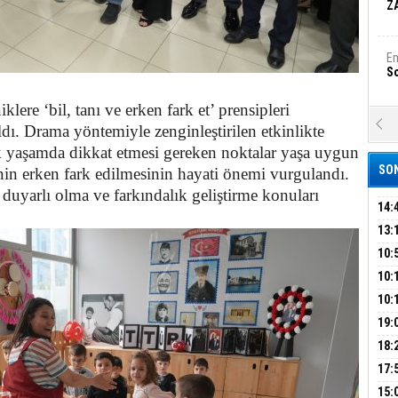
Z
Em
S
lere ‘bil, tanı ve erken fark et’ prensipleri
A
ldı. Drama yöntemiyle zenginleştirilen etkinlikte
Ka
ük yaşamda dikkat etmesi gereken noktalar yaşa uygun
Şi
SON
isinin erken fark edilmesinin hayati önemi vurgulandı.
Şi
ı duyarlı olma ve farkındalık geliştirme konuları
B
14:
OPE
13:
ADL
ÜMR
10:
Ha
Bi
YAĞ
10:
BİN
10:
GEL
DAL
19:
Ez
S
PEH
18:
ÇAN
17:
KIR
B
15: