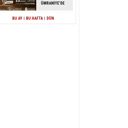
ÜMRANİYE’DE
ATACAK
BU AY
|
BU HAFTA
|
DÜN