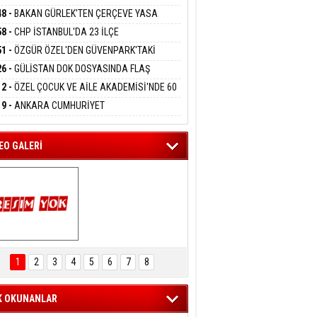
DANMAK
RLADI
N DEV YATIRIM!
48 -
BAKAN GÜRLEK'TEN ÇERÇEVE YASA
KLAMASI:''KIRMIZI ÇİZGİMİZ ŞEHİT AİLELERİ
58 -
CHP İSTANBUL'DA 23 İLÇE
GAZİLERİMİZİN HASSASİYETİDİR''
eltem Kaynas
KANLIĞI'NDA ATAMALAR GERÇEKLEŞTİ
51 -
ÖZGÜR ÖZEL'DEN GÜVENPARK'TAKİ
FFETMEYECEĞİM!
İLERE DESTEK:''SONUÇ ALANA KADAR
26 -
GÜLİSTAN DOK DOSYASINDA FLAŞ
ANIZDAYIZ''
İŞME: 2 DALGIÇ DELİL KARARTMA
12 -
ÖZEL ÇOCUK VE AİLE AKADEMİSİ'NDE 60
LAMASIYLA TUTUTKLANDI
UĞA HİZMET VERİLDİ
19 -
ANKARA CUMHURİYET
SAVCILIĞINDAN ÖZGÜR ÖZEL VE VELİ
ABA HAKKINDA FEZLEKE
EO GALERİ
ARTAL ENGELSİZ 
AŞAM FESTİVALİ 
1
2
3
4
5
6
7
8
KONSERİ 
LEYİCİLERİ MEST 
ETTİ
K OKUNANLAR