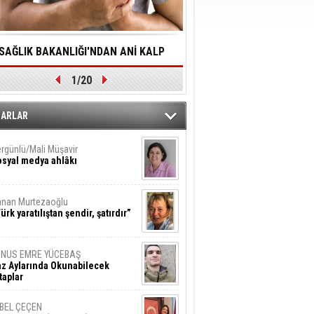
SAĞLIK BAKANLIĞI'NDAN ANİ KALP
YALNIZLIK YAŞLI BİREY
1/20
DURMALARINA HIZLI MÜDAHALE
SORUNLARA NEDEN OL
DİLMESİNE YÖNELİK ÖNLENMESİ İÇİN
ZARLAR
ÖNEMLİ ADIM
rgünlü/Mali Müşavir
syal medya ahlâkı
nan Murtezaoğlu
ürk yaratılıştan şendir, şatırdır”
UNUS EMRE YÜCEBAŞ
z Aylarında Okunabilecek
taplar
İBEL ÇEÇEN