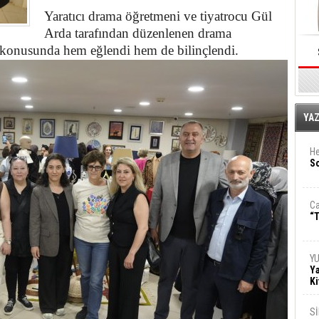
Yaratıcı drama öğretmeni ve tiyatrocu Gül
Arda tarafından düzenlenen drama
si konusunda hem eğlendi hem de bilinçlendi.
E
YA
He
So
Ca
“T
Y
Ya
Ki
S