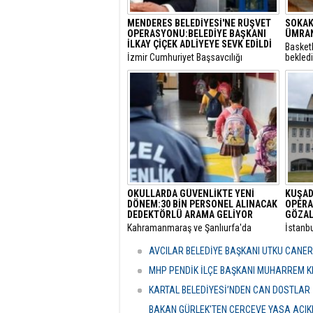
MENDERES BELEDİYESİ'NE RÜŞVET
SOKAK
OPERASYONU:BELEDİYE BAŞKANI
ÜMRAN
İLKAY ÇİÇEK ADLİYEYE SEVK EDİLDİ
Basket
​İzmir Cumhuriyet Başsavcılığı
bekled
tarafından yürütülen 'rüşvet' ve 'irtikap'
Turnuva
soruşturması kapsamında gözaltına
Santral
alınan Menderes Belediye Başkanı İlkay
gerçekl
Çiçek’in de aralarında bulunduğu 16
şüpheli adliyeye sevk edildi.
OKULLARDA GÜVENLİKTE YENİ
KUŞAD
DÖNEM:30 BİN PERSONEL ALINACAK
OPERA
DEDEKTÖRLÜ ARAMA GELİYOR
GÖZAL
​Kahramanmaraş ve Şanlıurfa'da
​İstanb
meydana gelen okul saldırılarının
bünyes
ardından eğitim kurumlarındaki
"rüşvet
AVCILAR BELEDİYE BAŞKANI UTKU CANE
güvenlik önlemleri baştan aşağı
Kuşada
yenileniyor.
dalga 
MHP PENDİK İLÇE BAŞKANI MUHARREM KI
KARTAL BELEDİYESİ’NDEN CAN DOSTLAR İ
BAKAN GÜRLEK'TEN ÇERÇEVE YASA AÇIKLA