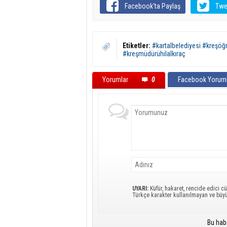
Facebook'ta Paylaş
Twe
Etiketler:
#kartalbelediyesi #kreşöğr
#kreşmüdürühilalkıraç
Yorumlar
0
Facebook Yoruml
UYARI:
Küfür, hakaret, rencide edici cü
Türkçe karakter kullanılmayan ve büy
Bu hab