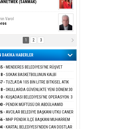
ANNETMEK (SANMAK)
in Varol
oros
1
2
3
NALİZ/ ODABAŞ
ranlık DNA Kuşaklararası
ddetin Biyolojik Faturası
 DAKİKA HABERLER
yar Adıyaman
en Bu Sahaya Sığmazam
45 -
MENDERES BELEDİYESİ'NE RÜŞVET
RASYONU:BELEDİYE BAŞKANI İLKAY ÇİÇEK
18 -
SOKAK BASKETBOLUNUN KALBİ
İYEYE SEVK EDİLDİ
ANİYE’DE ATACAK
57 -
TUZLA'DA 105 BİN LİTRE BİTKİSEL ATIK
san Ali Çölük
r Satırın İçindeki İnsan
 TOPLANDI
18 -
OKULLARDA GÜVENLİKTE YENİ DÖNEM:30
 PERSONEL ALINACAK DEDEKTÖRLÜ ARAMA
10 -
KUŞADASI BELEDİYESİ'NE OPERASYON: 3
İYOR
GADA 15 GÖZALTI
00 -
PENDİK MÜFTÜSÜ DR.ABDÜLHAMİD
gi Kılıç
İVAS: ATEŞE ATILAN VİCDAN
LİVAN BASIN MENSUPLARINI AĞIRLADI
26 -
AVCILAR BELEDİYE BAŞKANI UTKU CANER
KAYA HAKKINDA TAHLİYE KARARI
56 -
MHP PENDİK İLÇE BAŞKANI MUHARREM
 KARTAL ORDULULAR DERNEĞİ HEYETİNİ
ARIŞ BAŞARSLAN
04 -
KARTAL BELEDİYESİ’NDEN CAN DOSTLAR