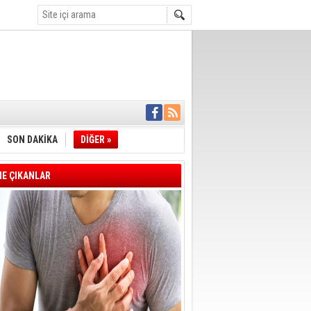
İYE BAŞKANI
L ALINACAK
ÖZALTI
SON DAKİKA
DİĞER »
ENSUPLARINI
KINDA TAHLİYE
DULULAR DERNEĞİ
E ÇIKANLAR
IM!
I ÇİZGİMİZ
GERÇEKLEŞTİ
'SONUÇ ALANA
DELİL KARARTMA
 VERİLDİ
VE VELİ AĞBABA