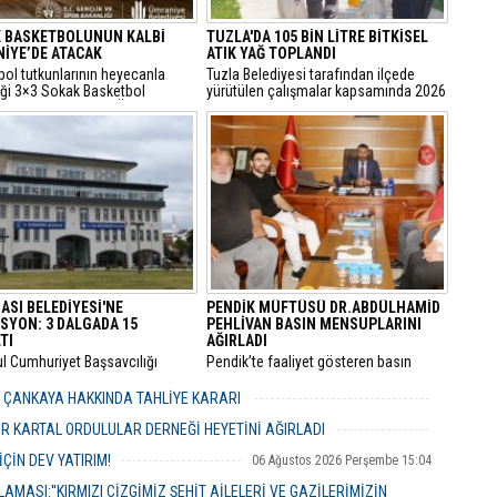
 BASKETBOLUNUN KALBİ
TUZLA'DA 105 BİN LİTRE BİTKİSEL
İYE’DE ATACAK
ATIK YAĞ TOPLANDI
bol tutkunlarının heyecanla
Tuzla Belediyesi tarafından ilçede
iği 3×3 Sokak Basketbol
yürütülen çalışmalar kapsamında 2026
sı, bu yıl 7’nci kez Ümraniye
yılında 105 bin litre bitkisel atık yağ
 Etkinlik Alanı’nda
toplandı.
eştirilecek.
ASI BELEDİYESİ'NE
PENDİK MÜFTÜSÜ DR.ABDÜLHAMİD
SYON: 3 DALGADA 15
PEHLİVAN BASIN MENSUPLARINI
TI
AĞIRLADI
ul Cumhuriyet Başsavcılığı
​Pendik’te faaliyet gösteren basın
inde yürütülen kapsamlı
mensupları, Pendik İlçe Müftülüğü
" ve "irtikap" soruşturmasında
görevine başlayan Dr. Abdulhamid
R ÇANKAYA HAKKINDA TAHLİYE KARARI
sı Belediyesi’ne yönelik üçüncü
Pehlivan’ı makamında ziyaret ederek
06 Ağustos 2026 Perşembe 18:26
operasyonu düzenlendi.
yeni görevi için tebriklerini iletti.
R KARTAL ORDULULAR DERNEĞİ HEYETİNİ AĞIRLADI
06 Ağustos 2026 Perşembe 17:56
ÇİN DEV YATIRIM!
06 Ağustos 2026 Perşembe 15:04
MASI:''KIRMIZI ÇİZGİMİZ ŞEHİT AİLELERİ VE GAZİLERİMİZİN