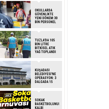
OKULLARDA
GÜVENLİKTE
YENİ DÖNEM:30
BİN PERSONEL
ALINACAK
DEDEKTÖRLÜ
ARAMA GELİYOR
TUZLA'DA 105
BİN LİTRE
BİTKİSEL ATIK
YAĞ TOPLANDI
KUŞADASI
BELEDİYESİ'NE
OPERASYON: 3
DALGADA 15
GÖZALTI
SOKAK
BASKETBOLUNUN
KALBİ