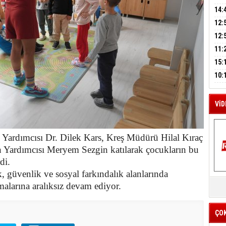
A
AĞI
İÇİ
14:
AÇI
12:
VE 
M
BAŞ
12:
A
GAZ
11:
ARK
GEL
15:
SUÇ
ÇOC
10:
BAŞ
AĞB
VİD
an Yardımcısı Dr. Dilek Kars, Kreş Müdürü Hilal Kıraç
n Yardımcısı Meryem Sezgin katılarak çocukların bu
rdi.
ık, güvenlik ve sosyal farkındalık alanlarında
K
Y
şmalarına aralıksız devam ediyor.
İZ
ÇO