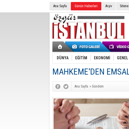
Ana Sayfa
Günün Haberleri
Arşiv
Sitene
DÜNYA
EĞİTİM
EKONOMİ
GENEL
MAHKEME'DEN EMSAL
Ana Sayfa
»
Gündem