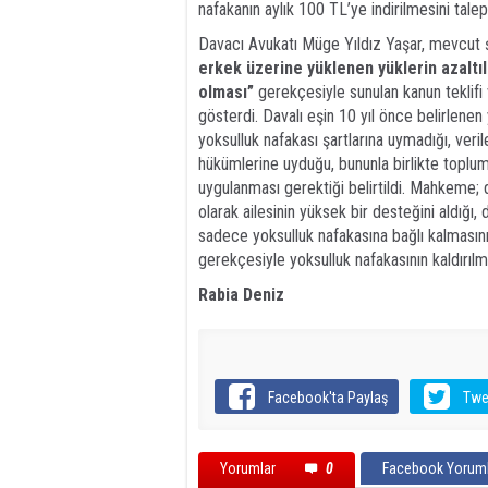
nafakanın aylık 100 TL’ye indirilmesini tal
Davacı Avukatı Müge Yıldız Yaşar, mevcut ş
erkek üzerine yüklenen yüklerin azaltı
olması”
gerekçesiyle sunulan kanun teklifi 
gösterdi. Davalı eşin 10 yıl önce belirlenen
yoksulluk nafakası şartlarına uymadığı, ver
hükümlerine uyduğu, bununla birlikte toplum 
uygulanması gerektiği belirtildi. Mahkeme; d
olarak ailesinin yüksek bir desteğini aldığı
sadece yoksulluk nafakasına bağlı kalmasın
gerekçesiyle yoksulluk nafakasının kaldırıl
Rabia Deniz
Facebook'ta Paylaş
Twe
Yorumlar
0
Facebook Yoruml