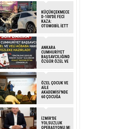
KÜÇÜKÇEKMECE
D-100'DE FECİ
KAZA:
OTOMOBİL İETT
OTOBÜSÜNE
ÇARPTI 3 KİŞİ
HAYATINI
KAYBETTİ
ANKARA
CUMHURİYET
BAŞSAVCILIĞINDAN
ÖZGÜR ÖZEL VE
VELİ AĞBABA
HAKKINDA
FEZLEKE
ÖZEL ÇOCUK VE
AİLE
AKADEMİSİ'NDE
60 ÇOCUĞA
HİZMET VERİLDİ
İZMİR'DE
YOLSUZLUK
OPERASYONU:MENDERES