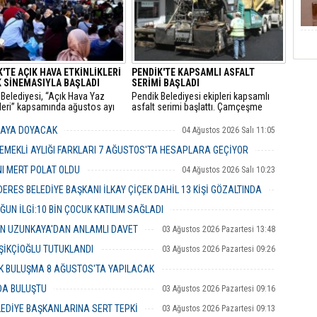
u.
'TE AÇIK HAVA ETKİNLİKLERİ
PENDİK'TE KAPSAMLI ASFALT
 SİNEMASIYLA BAŞLADI
SERİMİ BAŞLADI
Belediyesi, “Açık Hava Yaz
Pendik Belediyesi ekipleri kapsamlı
kleri” kapsamında ağustos ayı
asfalt serimi başlattı. Çamçeşme
a çocuk sineması, sinema
Mahallesi Aydınlı Caddesi’nde çalışan
i ve açık hava tiyatrolarıyla
ekipler, caddenin Kemalpaşa ile Misakı
MAYA DOYACAK
04 Ağustos 2026 Salı 11:05
şları kültür ve sanat
Milli Caddeleri arasında kalan yaklaşık
klerinde buluşturuyor.
400 metrelik bölümü ile caddeye bağlı
EMEKLİ AYLIĞI FARKLARI 7 AĞUSTOS'TA HESAPLARA GEÇİYOR
ara sokakları asfaltlıyor.
04 Ağustos 2026 Salı 10:43
NI MERT POLAT OLDU
04 Ağustos 2026 Salı 10:23
RES BELEDİYE BAŞKANI İLKAY ÇİÇEK DAHİL 13 KİŞİ GÖZALTINDA
04 Ağustos 2026 Salı 10:02
ĞUN İLGİ:10 BİN ÇOCUK KATILIM SAĞLADI
03 Ağustos 2026 Pazartesi 16:31
İN UZUNKAYA'DAN ANLAMLI DAVET
03 Ağustos 2026 Pazartesi 13:48
ŞİKÇİOĞLU TUTUKLANDI
03 Ağustos 2026 Pazartesi 09:26
ÜK BULUŞMA 8 AĞUSTOS'TA YAPILACAK
03 Ağustos 2026 Pazartesi 09:23
NDA BULUŞTU
03 Ağustos 2026 Pazartesi 09:16
LEDİYE BAŞKANLARINA SERT TEPKİ
03 Ağustos 2026 Pazartesi 09:13