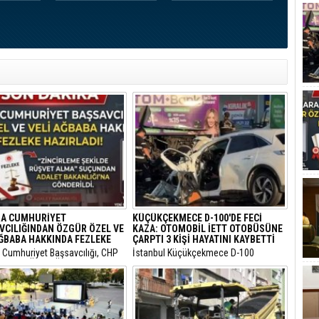
A CUMHURİYET
KÜÇÜKÇEKMECE D-100'DE FECİ
VCILIĞINDAN ÖZGÜR ÖZEL VE
KAZA: OTOMOBİL İETT OTOBÜSÜNE
AĞBABA HAKKINDA FEZLEKE
ÇARPTI 3 KİŞİ HAYATINI KAYBETTİ
a Cumhuriyet Başsavcılığı, CHP
​İstanbul Küçükçekmece D-100
Başkanı Özgür Özel ile CHP
Karayolu Edirne istikametinde
 Milletvekili Veli Ağbaba
sürücüsünün kimliği henüz tespit
aki yasal incelemelerin
edilemeyen 34 BLN 100 plakalı
ndığını ve her iki isim için de
otomobil, önünde seyreden bir İETT
mazlıklarının kaldırılması
otobüsüne arkadan hızla çarptı.
le fezleke hazırlandığını