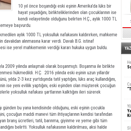
10 yıl önce boşandığı eski eşinin Amerika’da lüks bir
hayat yaşadığını, birlikteliklerinden olan çocuklarının ise
kendi velayetinde olduğunu belirten H.Ç., aylık 1000 TL
hkemeye başvurdu.
ükmedilen aylık 1000 TL yoksulluk nafakasını kaldırırken, mahkeme
in davalıdan alınmasına karar verdi. Davalı B.G. istinaf
i ise yerel mahkemenin verdiği kararı hukuka uygun buldu.
E
YA
He
la 2009 yılında anlaşmalı olarak boşanmıştı. Boşanma ile birlikte
So
enmesi hükmedildi. H.Ç. 2016 yılında eski eşinin uzun yıllardır
ü, yılda 2-3 kez yurtdışında tatil yaptığını, lüks araç kullandığını,
Ca
nin ise yeni evlilik yaptığını, eski eşinden olan müşterek çocuğun
“T
rle yoksulluk nafakası şartlarının kalktığını ileri sürerek
Y
ğı günden bu yana kendisinde olduğunu, eski eşinin çocukla
Ya
ğini, çocuğun maddi manevi tüm ihtiyaçlarının kendisi tarafından
Ki
e yan branş ücretleri, tatil, barınma, giyinme ve yeme gibi tüm
andığını belirtti. Yoksulluk nafakasının kaldırılması, aksi halde
S