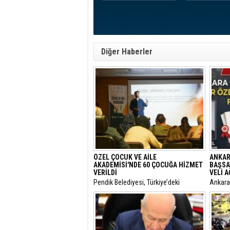
Diğer Haberler
ÖZEL ÇOCUK VE AİLE
ANKAR
AKADEMİSİ'NDE 60 ÇOCUĞA HİZMET
BAŞSA
VERİLDİ
VELİ 
Pendik Belediyesi, Türkiye’deki
​Ankar
belediyeler içinde ilk ve tek olma
Genel 
özelliği taşıyan “Özel Çocuk ve Aile
Malatya
Akademisi”nin ilk dönemini
hakkınd
tamamladı.
tamamla
dokunul
istemiy