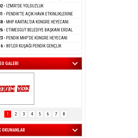
DANMAK
APLARA GEÇİYOR
KANI MERT POLAT OLDU
02 -
İZMİR'DE YOLSUZLUK
RASYONU:MENDERES BELEDİYE BAŞKANI
31 -
PENDİK'TE AÇIK HAVA ETKİNLİKLERİNE
AY ÇİÇEK DAHİL 13 KİŞİ GÖZALTINDA
eltem Kaynas
UN İLGİ:10 BİN ÇOCUK KATILIM SAĞLADI
48 -
MHP KARTAL'DA KONGRE HEYECANI:
FFETMEYECEĞİM!
İN UZUNKAYA'DAN ANLAMLI DAVET
26 -
ETİMESGUT BELEDİYE BAŞKANI ERDAL
İKÇİOĞLU TUTUKLANDI
23 -
PENDİK MHP'DE KONGRE HEYECANI:
ÜK BULUŞMA 8 AĞUSTOS'TA YAPILACAK
16 -
80'LER KUŞAĞI PENDİK GENÇLİK
PI'NDA BULUŞTU
EO GALERİ
ARTAL ENGELSİZ 
AŞAM FESTİVALİ 
1
2
3
4
5
6
7
8
KONSERİ 
LEYİCİLERİ MEST 
ETTİ
K OKUNANLAR