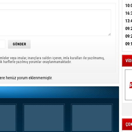
A
HES
BAŞ
10:
OPE
16:
İLK
M
YOĞ
13:
A
ERS
09:
BEŞ
09:
BÜY
09:
KAM
mleler veya imalar, inançlara saldırı içeren, imla kuralları ile yazılmamış,
VİD
ük harflerle yazılmış yorumlar onaylanmamaktadır.
ere henüz yorum eklenmemiştir.
K
Y
İZ
ÇO