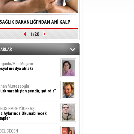
SAĞLIK BAKANLIĞI'NDAN ANİ KALP
YALNIZLIK YAŞLI BİREY
1/20
DURMALARINA HIZLI MÜDAHALE
SORUNLARA NEDEN OL
DİLMESİNE YÖNELİK ÖNLENMESİ İÇİN
ZARLAR
ÖNEMLİ ADIM
rgünlü/Mali Müşavir
syal medya ahlâkı
nan Murtezaoğlu
ürk yaratılıştan şendir, şatırdır”
UNUS EMRE YÜCEBAŞ
z Aylarında Okunabilecek
taplar
İBEL ÇEÇEN