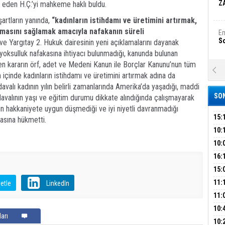
Z
ep eden H.Ç.’yi mahkeme haklı buldu.
artların yanında,
“kadınların istihdamı ve üretimini artırmak,
lmasını sağlamak amacıyla nafakanın süreli
Em
S
ve Yargıtay 2. Hukuk dairesinin yeni açıklamalarını dayanak
 yoksulluk nafakasına ihtiyacı bulunmadığı, kanunda bulunan
ilen kararın örf, adet ve Medeni Kanun ile Borçlar Kanunu’nun tüm
A
içinde kadınların istihdamı ve üretimini artırmak adına da
Ka
avalı kadının yılın belirli zamanlarında Amerika’da yaşadığı, maddi
Şi
SON
, davalının yaşı ve eğitim durumu dikkate alındığında çalışmayarak
ın hakkaniyete uygun düşmediği ve iyi niyetli davranmadığı
Şi
B
15:
masına hükmetti.
ÇOC
10:
BAŞ
10:
Ha
AĞB
Bi
OTO
16:
HAY
'TE
15:
İMZ
ÇOC
11:
etle
LinkedIn
Ez
S
BAŞ
11:
SİN
10:
arı
EME
B
10: