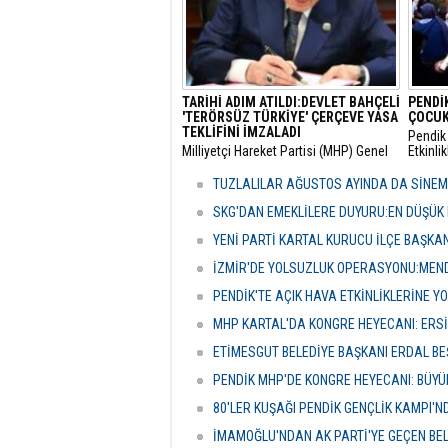
duyurd
TARİHİ ADIM ATILDI:DEVLET BAHÇELİ
PENDİK
'TERÖRSÜZ TÜRKİYE' ÇERÇEVE YASA
ÇOCUK
TEKLİFİNİ İMZALADI
Pendik 
​Milliyetçi Hareket Partisi (MHP) Genel
Etkinli
Başkanı Devlet Bahçeli, kamuoyunda
boyunc
"Terörsüz Türkiye" süreci olarak
geceler
TUZLALILAR AĞUSTOS AYINDA DA SİNE
adlandırılan mevzuat çalışması
vatanda
kapsamındaki çerçeve yasa teklifini
etkinli
SKG'DAN EMEKLİLERE DUYURU:EN DÜŞÜK 
TBMM'de imzalayarak resmi onayını
YENİ PARTİ KARTAL KURUCU İLÇE BAŞKA
verdi.
İZMİR'DE YOLSUZLUK OPERASYONU:MENDE
PENDİK'TE AÇIK HAVA ETKİNLİKLERİNE YO
MHP KARTAL'DA KONGRE HEYECANI: ERS
ETİMESGUT BELEDİYE BAŞKANI ERDAL BE
PENDİK MHP'DE KONGRE HEYECANI: BÜY
80'LER KUŞAĞI PENDİK GENÇLİK KAMPI'
İMAMOĞLU'NDAN AK PARTİ'YE GEÇEN BE