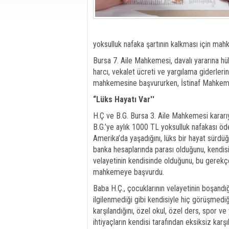
yoksulluk nafaka şartının kalkması için ma
Bursa 7. Aile Mahkemesi, davalı yararına h
harcı, vekalet ücreti ve yargılama giderlerin
mahkemesine başvururken, İstinaf Mahkemes
“Lüks Hayatı Var''
H.Ç ve B.G. Bursa 3. Aile Mahkemesi kararıy
B.G.’ye aylık 1000 TL yoksulluk nafakası öd
Amerika’da yaşadığını, lüks bir hayat sürdüğün
banka hesaplarında parası olduğunu, kendisi
velayetinin kendisinde olduğunu, bu gerekçele
mahkemeye başvurdu.
Baba H.Ç., çocuklarının velayetinin boşandı
ilgilenmediği gibi kendisiyle hiç görüşmedi
karşılandığını, özel okul, özel ders, spor v
ihtiyaçların kendisi tarafından eksiksiz karşıl