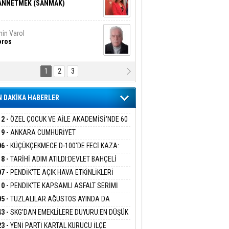
ANNETMEK (SANMAK)
in Varol
oros
1
2
3
NALİZ/ ODABAŞ
ranlık DNA Kuşaklararası
ddetin Biyolojik Faturası
 DAKİKA HABERLER
yar Adıyaman
en Bu Sahaya Sığmazam
12 -
ÖZEL ÇOCUK VE AİLE AKADEMİSİ'NDE 60
UĞA HİZMET VERİLDİ
19 -
ANKARA CUMHURİYET
SAVCILIĞINDAN ÖZGÜR ÖZEL VE VELİ
06 -
KÜÇÜKÇEKMECE D-100'DE FECİ KAZA:
san Ali Çölük
ABA HAKKINDA FEZLEKE
r Satırın İçindeki İnsan
MOBİL İETT OTOBÜSÜNE ÇARPTI 3 KİŞİ
18 -
TARİHİ ADIM ATILDI:DEVLET BAHÇELİ
ATINI KAYBETTİ
RÖRSÜZ TÜRKİYE' ÇERÇEVE YASA TEKLİFİNİ
07 -
PENDİK'TE AÇIK HAVA ETKİNLİKLERİ
ALADI
UK SİNEMASIYLA BAŞLADI
10 -
PENDİK'TE KAPSAMLI ASFALT SERİMİ
gi Kılıç
İVAS: ATEŞE ATILAN VİCDAN
LADI
05 -
TUZLALILAR AĞUSTOS AYINDA DA
EMAYA DOYACAK
43 -
SKG'DAN EMEKLİLERE DUYURU:EN DÜŞÜK
KLİ AYLIĞI FARKLARI 7 AĞUSTOS'TA
ARIŞ BAŞARSLAN
23 -
YENİ PARTİ KARTAL KURUCU İLÇE