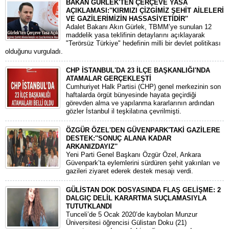
BAKAN GÜRLEK'TEN ÇERÇEVE YASA
AÇIKLAMASI:''KIRMIZI ÇİZGİMİZ ŞEHİT AİLELERİ
VE GAZİLERİMİZİN HASSASİYETİDİR''
Adalet Bakanı Akın Gürlek, TBMM’ye sunulan 12
maddelik yasa teklifinin detaylarını açıklayarak
"Terörsüz Türkiye" hedefinin milli bir devlet politikası
olduğunu vurguladı.
CHP İSTANBUL'DA 23 İLÇE BAŞKANLIĞI'NDA
ATAMALAR GERÇEKLEŞTİ
​Cumhuriyet Halk Partisi (CHP) genel merkezinin son
haftalarda örgüt bünyesinde hayata geçirdiği
görevden alma ve yapılanma kararlarının ardından
gözler İstanbul il teşkilatına çevrilmişti.
ÖZGÜR ÖZEL'DEN GÜVENPARK'TAKİ GAZİLERE
DESTEK:''SONUÇ ALANA KADAR
ARKANIZDAYIZ''
​Yeni Parti Genel Başkanı Özgür Özel, Ankara
Güvenpark’ta eylemlerini sürdüren şehit yakınları ve
gazileri ziyaret ederek destek mesajı verdi.
GÜLİSTAN DOK DOSYASINDA FLAŞ GELİŞME: 2
DALGIÇ DELİL KARARTMA SUÇLAMASIYLA
TUTUTKLANDI
​Tunceli’de 5 Ocak 2020’de kaybolan Munzur
Üniversitesi öğrencisi Gülistan Doku (21)