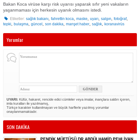
Bakan Koca virüse karşı risk uyarısı yaparak sıfır yeni vakaların
yaşanmaması için herkesin uyanık olmasını istedi.
,
,
,
,
,
,
Etiketler:
sağlık bakanı
fahrettin koca
maske
uyarı
salgın
fotoğraf
,
,
,
,
,
,
tepki
bulaşma
güncel
son dakika
manşet haber
sağlık
koranavirüs
Yorumlar
UYARI:
Küfür, hakaret, rencide edici cümleler veya imalar, inançlara saldırı içeren,
imla kuralları ile yazılmamış,
Türkçe karakter kullanılmayan ve büyük harflerle yazılmış yorumlar
onaylanmamaktadır.
SON DAKİKA
PENDİK MÜFTÜSÜ DR.ABDÜLHAMİD PEHLİVAN