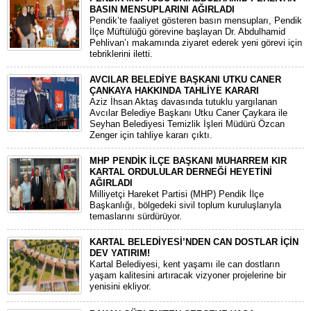
BASIN MENSUPLARINI AĞIRLADI
​Pendik’te faaliyet gösteren basın mensupları, Pendik
İlçe Müftülüğü görevine başlayan Dr. Abdulhamid
Pehlivan’ı makamında ziyaret ederek yeni görevi için
tebriklerini iletti.
AVCILAR BELEDİYE BAŞKANI UTKU CANER
ÇANKAYA HAKKINDA TAHLİYE KARARI
​Aziz İhsan Aktaş davasında tutuklu yargılanan
Avcılar Belediye Başkanı Utku Caner Çaykara ile
Seyhan Belediyesi Temizlik İşleri Müdürü Özcan
Zenger için tahliye kararı çıktı.
MHP PENDİK İLÇE BAŞKANI MUHARREM KIR
KARTAL ORDULULAR DERNEĞİ HEYETİNİ
AĞIRLADI
​Milliyetçi Hareket Partisi (MHP) Pendik İlçe
Başkanlığı, bölgedeki sivil toplum kuruluşlarıyla
temaslarını sürdürüyor.
KARTAL BELEDİYESİ’NDEN CAN DOSTLAR İÇİN
DEV YATIRIM!
Kartal Belediyesi, kent yaşamı ile can dostların
yaşam kalitesini artıracak vizyoner projelerine bir
yenisini ekliyor.