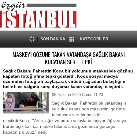
SON DAKİKA
KATEGORİLER
MASKEYİ GÖZÜNE TAKAN VATANDAŞA SAĞLIK BAKANI
KOCA'DAN SERT TEPKİ
Sağlık Bakanı Fahrettin Koca bir yolcunun maskesiyle gözünü
kapatan fotoğrafına tepki gösterdi. Koca sosyal medya
üzerinden fotoğrafı paylaşarak virüsün ağızdan bulaştığını
belirtti ve salgına karşı duyarsız kalan vatandaşı eleştirdi.
05 Haziran 2020 Cuma 11:23
Sağlık Bakanı Fahrettin bir vatandaşın
yolculuk esnasında maskesini gözüne
takmasını sert bir şekilde
eleştirdi.Koca; "Virüs, ağız ve burun yoluyla bulaşıyor. Ağız veya
burun açık kalırsa, maske takmış ama gözümüzü gerçeğe
kapatmış oluruz." dedi.