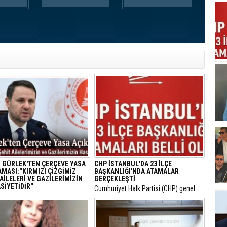
 GÜRLEK'TEN ÇERÇEVE YASA
CHP İSTANBUL'DA 23 İLÇE
MASI:''KIRMIZI ÇİZGİMİZ
BAŞKANLIĞI'NDA ATAMALAR
AİLELERİ VE GAZİLERİMİZİN
GERÇEKLEŞTİ
İYETİDİR''
​Cumhuriyet Halk Partisi (CHP) genel
 Bakanı Akın Gürlek, TBMM’ye
merkezinin son haftalarda örgüt
 12 maddelik yasa teklifinin
bünyesinde hayata geçirdiği görevden
rını açıklayarak "Terörsüz
alma ve yapılanma kararlarının
" hedefinin milli bir devlet
ardından gözler İstanbul il teşkilatına
ası olduğunu vurguladı.
çevrilmişti.