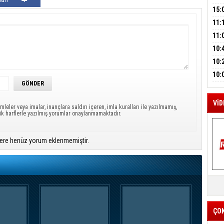
A
HAY
'TE
15:
İMZ
ÇOC
11:
M
BAŞ
11:
A
SİN
10:
EME
10:
HES
BAŞ
10:
OPE
İLK
VİD
mleler veya imalar, inançlara saldırı içeren, imla kuralları ile yazılmamış,
ük harflerle yazılmış yorumlar onaylanmamaktadır.
ere henüz yorum eklenmemiştir.
K
Y
İZ
ÇO