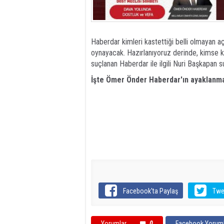
Haberdar kimleri kastettiği belli olmayan a
oynayacak. Hazırlanıyoruz derinde, kimse 
suçlanan Haberdar ile ilgili Nuri Başkapan 
İşte Ömer Önder Haberdar'ın ayaklanma
Facebook'ta Paylaş
Twe
Yorumlar
0
Facebook Yoruml