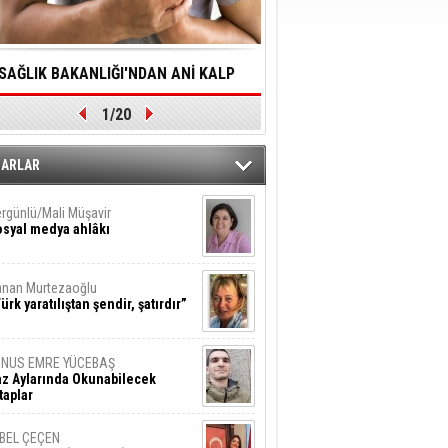
SAĞLIK BAKANLIĞI'NDAN ANİ KALP
YALNIZLIK YAŞLI BİREY
1/20
DURMALARINA HIZLI MÜDAHALE
SORUNLARA NEDEN OL
DİLMESİNE YÖNELİK ÖNLENMESİ İÇİN
ZARLAR
ÖNEMLİ ADIM
rgünlü/Mali Müşavir
syal medya ahlâkı
nan Murtezaoğlu
ürk yaratılıştan şendir, şatırdır”
UNUS EMRE YÜCEBAŞ
z Aylarında Okunabilecek
taplar
İBEL ÇEÇEN