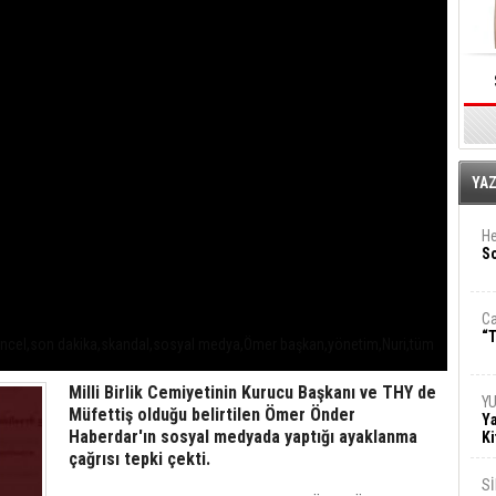
E
YA
He
So
Ca
“T
i,güncel,son dakika,skandal,sosyal medya,Ömer başkan,yönetim,Nuri,tüm
Milli Birlik Cemiyetinin Kurucu Başkanı ve THY de
Y
Müfettiş olduğu belirtilen Ömer Önder
Ya
Haberdar'ın sosyal medyada yaptığı ayaklanma
Ki
çağrısı tepki çekti.
S