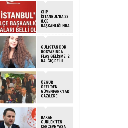
CHP
İSTANBUL'DA 23
İLÇE
BAŞKANLIĞI'NDA
ATAMALAR
GERÇEKLEŞTİ
GÜLİSTAN DOK
DOSYASINDA
FLAŞ GELİŞME: 2
DALGIÇ DELİL
KARARTMA
SUÇLAMASIYLA
TUTUTKLANDI
ÖZGÜR
ÖZEL'DEN
GÜVENPARK'TAKİ
GAZİLERE
DESTEK:''SONUÇ
ALANA KADAR
ARKANIZDAYIZ''
BAKAN
GÜRLEK'TEN
ÇERÇEVE YASA