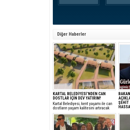
Diğer Haberler
KARTAL BELEDİYESİ’NDEN CAN
BAKAN
DOSTLAR İÇİN DEV YATIRIM!
AÇIKLA
ŞEHİT 
Kartal Belediyesi, kent yaşamı ile can
HASSAS
dostların yaşam kalitesini artıracak
vizyoner projelerine bir yenisini ekliyor.
Adalet
sunulan
detayla
Türkiye
politik