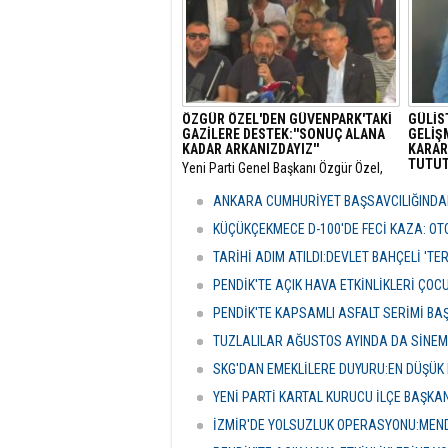
ÖZGÜR ÖZEL'DEN GÜVENPARK'TAKİ
GÜLİS
GAZİLERE DESTEK:''SONUÇ ALANA
GELİŞM
KADAR ARKANIZDAYIZ''
KARAR
TUTUT
​Yeni Parti Genel Başkanı Özgür Özel,
Ankara Güvenpark’ta eylemlerini
​Tuncel
sürdüren şehit yakınları ve gazileri
Munzur 
ANKARA CUMHURİYET BAŞSAVCILIĞINDAN
ziyaret ederek destek mesajı verdi.
Doku (
gelişm
KÜÇÜKÇEKMECE D-100'DE FECİ KAZA: OTO
TARİHİ ADIM ATILDI:DEVLET BAHÇELİ 'T
PENDİK'TE AÇIK HAVA ETKİNLİKLERİ ÇOC
PENDİK'TE KAPSAMLI ASFALT SERİMİ BA
TUZLALILAR AĞUSTOS AYINDA DA SİNE
SKG'DAN EMEKLİLERE DUYURU:EN DÜŞÜK 
YENİ PARTİ KARTAL KURUCU İLÇE BAŞKA
İZMİR'DE YOLSUZLUK OPERASYONU:MENDE