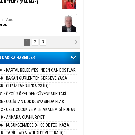
ANNETMEK (SANMAK)
in Varol
oros
1
2
3
NALİZ/ ODABAŞ
ranlık DNA Kuşaklararası
ddetin Biyolojik Faturası
 DAKİKA HABERLER
yar Adıyaman
en Bu Sahaya Sığmazam
04 -
KARTAL BELEDİYESİ’NDEN CAN DOSTLAR
N DEV YATIRIM!
48 -
BAKAN GÜRLEK'TEN ÇERÇEVE YASA
KLAMASI:''KIRMIZI ÇİZGİMİZ ŞEHİT AİLELERİ
58 -
CHP İSTANBUL'DA 23 İLÇE
san Ali Çölük
GAZİLERİMİZİN HASSASİYETİDİR''
r Satırın İçindeki İnsan
KANLIĞI'NDA ATAMALAR GERÇEKLEŞTİ
51 -
ÖZGÜR ÖZEL'DEN GÜVENPARK'TAKİ
İLERE DESTEK:''SONUÇ ALANA KADAR
26 -
GÜLİSTAN DOK DOSYASINDA FLAŞ
ANIZDAYIZ''
İŞME: 2 DALGIÇ DELİL KARARTMA
12 -
ÖZEL ÇOCUK VE AİLE AKADEMİSİ'NDE 60
gi Kılıç
İVAS: ATEŞE ATILAN VİCDAN
LAMASIYLA TUTUTKLANDI
UĞA HİZMET VERİLDİ
19 -
ANKARA CUMHURİYET
SAVCILIĞINDAN ÖZGÜR ÖZEL VE VELİ
06 -
KÜÇÜKÇEKMECE D-100'DE FECİ KAZA:
ABA HAKKINDA FEZLEKE
MOBİL İETT OTOBÜSÜNE ÇARPTI 3 KİŞİ
ARIŞ BAŞARSLAN
18 -
TARİHİ ADIM ATILDI:DEVLET BAHÇELİ