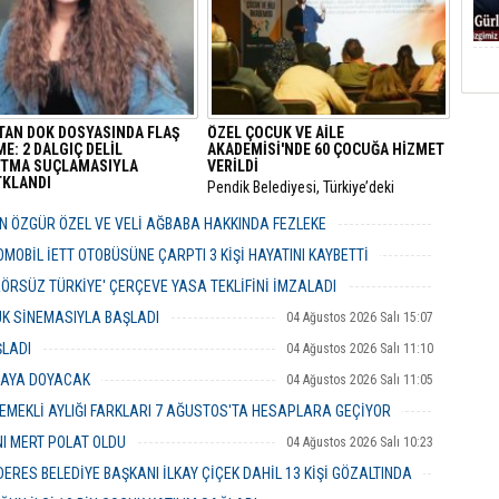
TAN DOK DOSYASINDA FLAŞ
ÖZEL ÇOCUK VE AİLE
E: 2 DALGIÇ DELİL
AKADEMİSİ'NDE 60 ÇOCUĞA HİZMET
TMA SUÇLAMASIYLA
VERİLDİ
KLANDI
Pendik Belediyesi, Türkiye’deki
i’de 5 Ocak 2020’de kaybolan
belediyeler içinde ilk ve tek olma
Üniversitesi öğrencisi Gülistan
özelliği taşıyan “Özel Çocuk ve Aile
 ÖZGÜR ÖZEL VE VELİ AĞBABA HAKKINDA FEZLEKE
21) soruşturmasında sıcak bir
Akademisi”nin ilk dönemini
05 Ağustos 2026 Çarşamba 10:19
e yaşandı.
tamamladı.
MOBİL İETT OTOBÜSÜNE ÇARPTI 3 KİŞİ HAYATINI KAYBETTİ
05 Ağustos 2026 Çarşamba 10:06
ERÖRSÜZ TÜRKİYE' ÇERÇEVE YASA TEKLİFİNİ İMZALADI
04 Ağustos 2026 Salı 16:18
UK SİNEMASIYLA BAŞLADI
04 Ağustos 2026 Salı 15:07
ŞLADI
04 Ağustos 2026 Salı 11:10
MAYA DOYACAK
04 Ağustos 2026 Salı 11:05
EMEKLİ AYLIĞI FARKLARI 7 AĞUSTOS'TA HESAPLARA GEÇİYOR
04 Ağustos 2026 Salı 10:43
NI MERT POLAT OLDU
04 Ağustos 2026 Salı 10:23
RES BELEDİYE BAŞKANI İLKAY ÇİÇEK DAHİL 13 KİŞİ GÖZALTINDA
04 Ağustos 2026 Salı 10:02