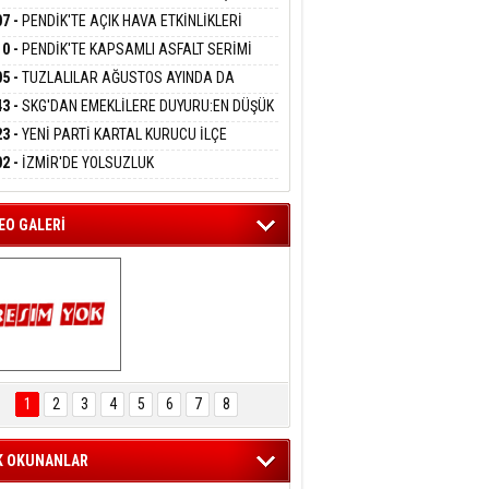
DANMAK
ATINI KAYBETTİ
RÖRSÜZ TÜRKİYE' ÇERÇEVE YASA TEKLİFİNİ
07 -
PENDİK'TE AÇIK HAVA ETKİNLİKLERİ
ALADI
UK SİNEMASIYLA BAŞLADI
10 -
PENDİK'TE KAPSAMLI ASFALT SERİMİ
eltem Kaynas
LADI
05 -
TUZLALILAR AĞUSTOS AYINDA DA
FFETMEYECEĞİM!
EMAYA DOYACAK
43 -
SKG'DAN EMEKLİLERE DUYURU:EN DÜŞÜK
KLİ AYLIĞI FARKLARI 7 AĞUSTOS'TA
23 -
YENİ PARTİ KARTAL KURUCU İLÇE
APLARA GEÇİYOR
KANI MERT POLAT OLDU
02 -
İZMİR'DE YOLSUZLUK
RASYONU:MENDERES BELEDİYE BAŞKANI
AY ÇİÇEK DAHİL 13 KİŞİ GÖZALTINDA
EO GALERİ
ARTAL ENGELSİZ 
AŞAM FESTİVALİ 
1
2
3
4
5
6
7
8
KONSERİ 
LEYİCİLERİ MEST 
ETTİ
K OKUNANLAR