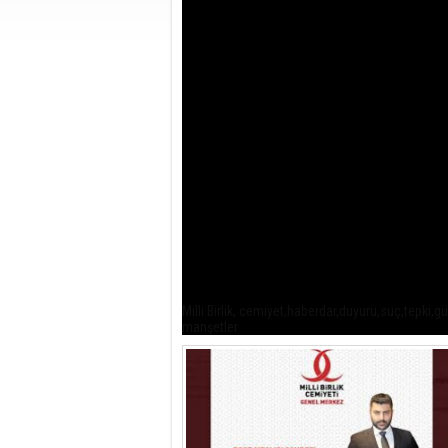
Milli Birlik, cemiyet,haberdar,duyuru,suç,tepk
manşetler