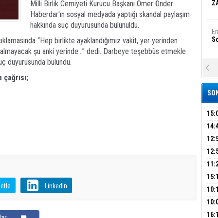
Milli Birlik Cemiyeti Kurucu Başkanı Ömer Önder
Z
Haberdar'ın sosyal medyada yaptığı skandal paylaşım
hakkında suç duyurusunda bulunuldu.
Em
S
çıklamasında “Hep birlikte ayaklandığımız vakit, yer yerinden
kalmayacak şu anki yerinde…” dedi. Darbeye teşebbüs etmekle
suç duyurusunda bulundu.
A
Ka
 çağrısı;
Şi
SON
Şi
B
15:
İÇİ
14:
AÇI
12:
Ha
VE 
Bi
BAŞ
12:
GAZ
11:
ARK
GEL
15:
Ez
S
etle
LinkedIn
SUÇ
ÇOC
10:
BAŞ
10:
AĞB
OTO
B
16:
arı