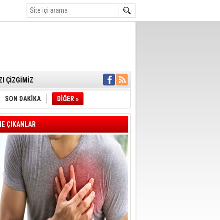
IM!
I ÇİZGİMİZ
GERÇEKLEŞTİ
'SONUÇ ALANA
SON DAKİKA
DİĞER »
DELİL KARARTMA
 VERİLDİ
VE VELİ AĞBABA
E ÇIKANLAR
OTOBÜSÜNE
YE' ÇERÇEVE YASA
A BAŞLADI
 FARKLARI 7
T OLDU
E BAŞKANI İLKAY