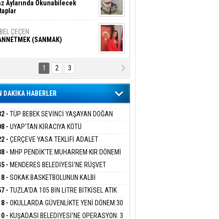
z Aylarında Okunabilecek
taplar
İBEL ÇEÇEN
ANNETMEK (SANMAK)
1
2
3
NALİZ/ ODABAŞ
ranlık DNA Kuşaklararası
ddetin Biyolojik Faturası
 DAKİKA HABERLER
yar Adıyaman
en Bu Sahaya Sığmazam
32 -
TÜP BEBEK SEVİNCİ YAŞAYAN DOĞAN
ESİNE BAKANLIK DESTEĞİ
08 -
UYAP'TAN KİRACIYA KÖTÜ
ER:''TEBLİGAT GELMEDİ'' SAVUNMASI
22 -
ÇERÇEVE YASA TEKLİFİ ADALET
san Ali Çölük
HKEMEDEN DÖNDÜ
r Satırın İçindeki İnsan
İSYONU'NDAN GEÇTİ:SÜREÇ NASIL
38 -
MHP PENDİK'TE MUHARREM KIR DÖNEMİ
EYECEK?
AM EDİYOR
45 -
MENDERES BELEDİYESİ'NE RÜŞVET
RASYONU:BELEDİYE BAŞKANI İLKAY ÇİÇEK
18 -
SOKAK BASKETBOLUNUN KALBİ
gi Kılıç
İVAS: ATEŞE ATILAN VİCDAN
İYEYE SEVK EDİLDİ
ANİYE’DE ATACAK
57 -
TUZLA'DA 105 BİN LİTRE BİTKİSEL ATIK
 TOPLANDI
18 -
OKULLARDA GÜVENLİKTE YENİ DÖNEM:30
 PERSONEL ALINACAK DEDEKTÖRLÜ ARAMA
ARIŞ BAŞARSLAN
10 -
KUŞADASI BELEDİYESİ'NE OPERASYON: 3