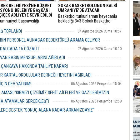
RES BELEDİYESİ'NE RÜŞVET
SOKAK BASKETBOLUNUN KALBİ
SYONU:BELEDİYE BAŞKANI
ÜMRANİYE’DE ATACAK
ÇİÇEK ADLİYEYE SEVK EDİLDİ
Basketbol tutkunlarının heyecanla
Cumhuriyet Başsavcılığı
beklediği 3×3 Sokak Basketbol
dan yürütülen 'rüşvet' ve 'irtikap'
Turnuvası, bu yıl 7’nci kez Ümraniye
urması kapsamında gözaltına
Santral Etkinlik Alanı’nda
YAĞ TOPLANDI
07 Ağustos 2026 Cuma 10:57
 Menderes Belediye Başkanı İlkay
gerçekleştirilecek.
n de aralarında bulunduğu 16
 BİN PERSONEL ALINACAK DEDEKTÖRLÜ ARAMA GELİYOR
 adliyeye sevk edildi.
07 Ağustos 2026 Cuma 10:18
 DALGADA 15 GÖZALTI
07 Ağustos 2026 Cuma 10:10
VAN BASIN MENSUPLARINI AĞIRLADI
06 Ağustos 2026 Perşembe 19:00
R ÇANKAYA HAKKINDA TAHLİYE KARARI
06 Ağustos 2026 Perşembe 18:26
R KARTAL ORDULULAR DERNEĞİ HEYETİNİ AĞIRLADI
06 Ağustos 2026 Perşembe 17:56
ÇİN DEV YATIRIM!
06 Ağustos 2026 Perşembe 15:04
MASI:''KIRMIZI ÇİZGİMİZ ŞEHİT AİLELERİ VE GAZİLERİMİZİN
NDA ATAMALAR GERÇEKLEŞTİ
06 Ağustos 2026 Perşembe 12:58
06 Ağustos 2026 Perşembe 14:48
ERE DESTEK:''SONUÇ ALANA KADAR ARKANIZDAYIZ''
06 Ağustos 2026 Perşembe 12:51