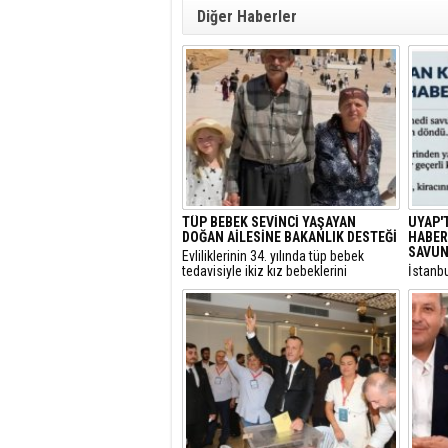
Diğer Haberler
TÜP BEBEK SEVİNCİ YAŞAYAN
UYAP'
DOĞAN AİLESİNE BAKANLIK DESTEĞİ
HABER:
SAVUN
​Evliliklerinin 34. yılında tüp bebek
tedavisiyle ikiz kız bebeklerini
​İstanb
kucaklarına alan ve Anıtkabir
gerekçe
ziyaretleriyle sosyal medyada büyük
başlatı
beğeni toplayan Doğan ailesi için Aile
elime 
ve Sosyal Hizmetler Bakanlığı harekete
oldum” 
geçti.
itirazı
çekici 