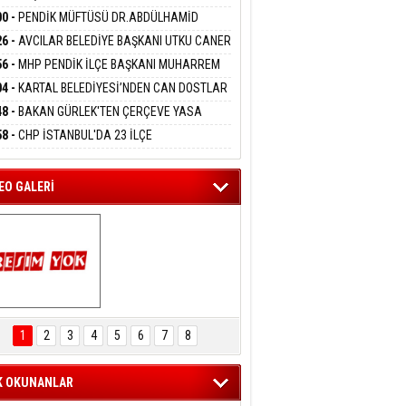
DANMAK
İYOR
GADA 15 GÖZALTI
00 -
PENDİK MÜFTÜSÜ DR.ABDÜLHAMİD
LİVAN BASIN MENSUPLARINI AĞIRLADI
26 -
AVCILAR BELEDİYE BAŞKANI UTKU CANER
eltem Kaynas
KAYA HAKKINDA TAHLİYE KARARI
56 -
MHP PENDİK İLÇE BAŞKANI MUHARREM
FFETMEYECEĞİM!
 KARTAL ORDULULAR DERNEĞİ HEYETİNİ
04 -
KARTAL BELEDİYESİ’NDEN CAN DOSTLAR
RLADI
N DEV YATIRIM!
48 -
BAKAN GÜRLEK'TEN ÇERÇEVE YASA
KLAMASI:''KIRMIZI ÇİZGİMİZ ŞEHİT AİLELERİ
58 -
CHP İSTANBUL'DA 23 İLÇE
GAZİLERİMİZİN HASSASİYETİDİR''
KANLIĞI'NDA ATAMALAR GERÇEKLEŞTİ
EO GALERİ
ARTAL ENGELSİZ 
AŞAM FESTİVALİ 
1
2
3
4
5
6
7
8
KONSERİ 
LEYİCİLERİ MEST 
ETTİ
K OKUNANLAR