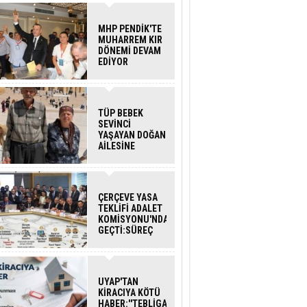
MHP PENDİK'TE
MUHARREM KIR
DÖNEMİ DEVAM
EDİYOR
TÜP BEBEK
SEVİNCİ
YAŞAYAN DOĞAN
AİLESİNE
BAKANLIK
DESTEĞİ
ÇERÇEVE YASA
TEKLİFİ ADALET
KOMİSYONU'NDAN
GEÇTİ:SÜREÇ
NASIL
İŞLEYECEK?
UYAP'TAN
KİRACIYA KÖTÜ
HABER:''TEBLİGAT