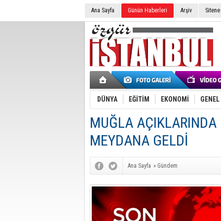
Ana Sayfa
Günün Haberleri
Arşiv
Sitene
DÜNYA
EĞİTİM
EKONOMİ
GENEL
MUĞLA AÇIKLARINDA
MEYDANA GELDİ
Ana Sayfa
»
Gündem