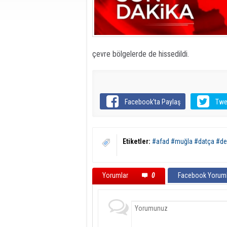
çevre bölgelerde de hissedildi.
Facebook'ta Paylaş
Twe
Etiketler:
#afad #muğla #datça #d
Yorumlar
0
Facebook Yoruml