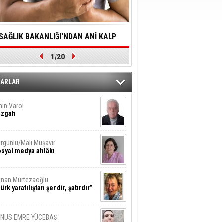
SAĞLIK BAKANLIĞI'NDAN ANİ KALP
YALNIZLIK YAŞLI BİREY
1/20
DURMALARINA HIZLI MÜDAHALE
SORUNLARA NEDEN OL
DİLMESİNE YÖNELİK ÖNLENMESİ İÇİN
ZARLAR
ÖNEMLİ ADIM
in Varol
ezgah
rgünlü/Mali Müşavir
syal medya ahlâkı
nan Murtezaoğlu
ürk yaratılıştan şendir, şatırdır”
UNUS EMRE YÜCEBAŞ