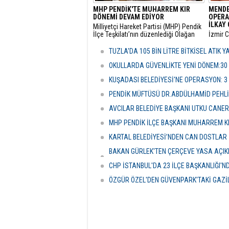
MHP PENDİK'TE MUHARREM KIR
MENDE
DÖNEMİ DEVAM EDİYOR
OPERA
İLKAY 
​Milliyetçi Hareket Partisi (MHP) Pendik
İlçe Teşkilatı’nın düzenlediği Olağan
​İzmir 
Kongre’de mevcut başkan Muharrem
tarafın
Kır, delegelerin desteğini alarak
soruşt
TUZLA'DA 105 BİN LİTRE BİTKİSEL ATIK 
yeniden göreve getirildi.
alınan
Çiçek’i
OKULLARDA GÜVENLİKTE YENİ DÖNEM:30
şüpheli
KUŞADASI BELEDİYESİ'NE OPERASYON: 3
PENDİK MÜFTÜSÜ DR.ABDÜLHAMİD PEHLİ
AVCILAR BELEDİYE BAŞKANI UTKU CANE
MHP PENDİK İLÇE BAŞKANI MUHARREM KI
KARTAL BELEDİYESİ’NDEN CAN DOSTLAR İ
BAKAN GÜRLEK'TEN ÇERÇEVE YASA AÇIKLA
HASSASİYETİDİR''
CHP İSTANBUL'DA 23 İLÇE BAŞKANLIĞI'
ÖZGÜR ÖZEL'DEN GÜVENPARK'TAKİ GAZİL