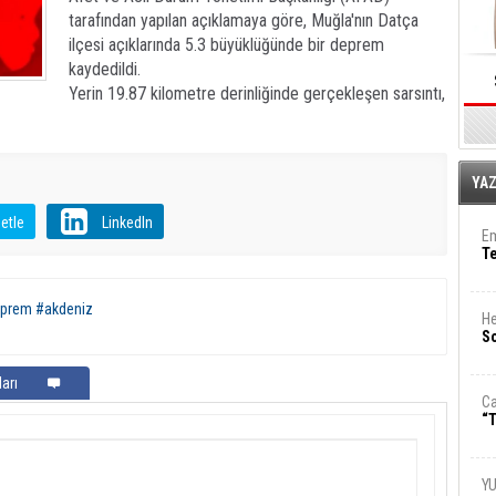
tarafından yapılan açıklamaya göre, Muğla'nın Datça
ilçesi açıklarında 5.3 büyüklüğünde bir deprem
kaydedildi.
​Yerin 19.87 kilometre derinliğinde gerçekleşen sarsıntı,
E
YA
etle
LinkedIn
Em
T
eprem #akdeniz
He
So
arı
Ca
“T
Y