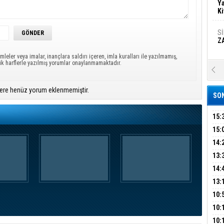
Ya
Ki
S
Z
mleler veya imalar, inançlara saldırı içeren, imla kuralları ile yazılmamış,
ük harflerle yazılmış yorumlar onaylanmamaktadır.
A
Ka
Şi
ere henüz yorum eklenmemiştir.
SON
Şi
B
15:
AİL
15:
HAB
14:
Ha
MA
Bi
KOM
13:
İŞL
DEV
14:
OPE
13:
Ez
S
ADL
ÜMR
10:
YAĞ
10:
BİN
B
10: