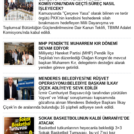
KOMİSYONU'NDAN GEÇTİ:SÜREÇ NASIL
İŞLEYECEK?
​Kamuoyunda "Çerçeve Yasa" olarak bilinen ve terör
örgütü PKK'nin kendisini feshederek silah
bırakmasını hedefleyen Milli Dayanışma ve
Toplumsal Bütünlüğün Güçlendirilmesine Dair Kanun Teklifi, TBMM Adalet
Komisyonu'nda kabul edildi.
MHP PENDİK'TE MUHARREM KIR DÖNEMİ
DEVAM EDİYOR
​Milliyetçi Hareket Partisi (MHP) Pendik İlçe
Teşkilatı’nın düzenlediği Olağan Kongre’de mevcut
başkan Muharrem Kır, delegelerin desteğini alarak
yeniden göreve getirildi.
MENDERES BELEDİYESİ'NE RÜŞVET
OPERASYONU:BELEDİYE BAŞKANI İLKAY
ÇİÇEK ADLİYEYE SEVK EDİLDİ
​İzmir Cumhuriyet Başsavcılığı tarafından yürütülen
'rüşvet' ve 'irtikap' soruşturması kapsamında
gözaltına alınan Menderes Belediye Başkanı İlkay
Çiçek’in de aralarında bulunduğu 16 şüpheli adliyeye sevk edildi.
SOKAK BASKETBOLUNUN KALBİ ÜMRANİYE’DE
ATACAK
Basketbol tutkunlarının heyecanla beklediği 3×3
Sokak Basketbol Turnuvası, bu yıl 7’nci kez