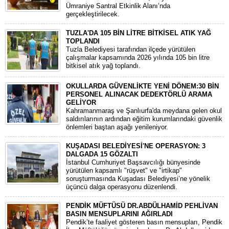
Ümraniye Santral Etkinlik Alanı’nda
gerçekleştirilecek.
TUZLA'DA 105 BİN LİTRE BİTKİSEL ATIK YAĞ
TOPLANDI
Tuzla Belediyesi tarafından ilçede yürütülen
çalışmalar kapsamında 2026 yılında 105 bin litre
bitkisel atık yağ toplandı.
OKULLARDA GÜVENLİKTE YENİ DÖNEM:30 BİN
PERSONEL ALINACAK DEDEKTÖRLÜ ARAMA
GELİYOR
​Kahramanmaraş ve Şanlıurfa'da meydana gelen okul
saldırılarının ardından eğitim kurumlarındaki güvenlik
önlemleri baştan aşağı yenileniyor.
KUŞADASI BELEDİYESİ'NE OPERASYON: 3
DALGADA 15 GÖZALTI
​İstanbul Cumhuriyet Başsavcılığı bünyesinde
yürütülen kapsamlı "rüşvet" ve "irtikap"
soruşturmasında Kuşadası Belediyesi’ne yönelik
üçüncü dalga operasyonu düzenlendi.
PENDİK MÜFTÜSÜ DR.ABDÜLHAMİD PEHLİVAN
BASIN MENSUPLARINI AĞIRLADI
​Pendik’te faaliyet gösteren basın mensupları, Pendik