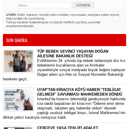
UYARI:
Küfür, hakaret, rencide edici cümleler veya imalar, inançlara saldırı içeren,
imla kuralları ile yazılmamış,
Türkçe karakter kullanılmayan ve büyük harflerle yazılmış yorumlar
onaylanmamaktadır.
SON DAKİKA
TÜP BEBEK SEVİNCİ YAŞAYAN DOĞAN
AİLESİNE BAKANLIK DESTEĞİ
​Evliliklerinin 34. yılında tüp bebek tedavisiyle ikiz kız
bebeklerini kucaklarına alan ve Anıtkabir
ziyaretleriyle sosyal medyada büyük beğeni toplayan
Doğan ailesi için Aile ve Sosyal Hizmetler Bakanlığı
harekete geçti.
UYAP'TAN KİRACIYA KÖTÜ HABER:''TEBLİGAT
GELMEDİ'' SAVUNMASI MAHKEMEDEN DÖNDÜ
​İstanbul’da kirasını ödemediği gerekçesiyle hakkında
icra takibi başlatılan bir kiracının “Ödeme emri elime
ulaşmadı, takipten geç haberdar oldum” diyerek
yaptığı usulsüz tebligat itirazı, İstinaf Mahkemesi’nin
dikkat çekici kararıyla sonuçsuz kaldı.
ÇERÇEVE YASA TEKLİFİ ADALET