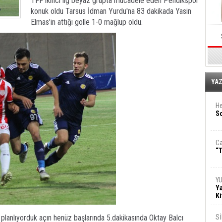
TFF ikinci lig beyaz grupta mücadele eden Pendikspor
konuk oldu Tarsus İdman Yurdu'na 83 dakikada Yasin
Elmas’in attığı golle 1-0 mağlup oldu.
E
YA
He
So
Ca
“T
Y
Ya
Ki
planlıyorduk açın henüz başlarında 5.dakikasında Oktay Balcı
S