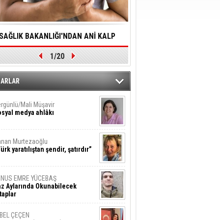
SAĞLIK BAKANLIĞI'NDAN ANİ KALP
YALNIZLIK YAŞLI BİREY
1/20
DURMALARINA HIZLI MÜDAHALE
SORUNLARA NEDEN OL
DİLMESİNE YÖNELİK ÖNLENMESİ İÇİN
ZARLAR
ÖNEMLİ ADIM
rgünlü/Mali Müşavir
syal medya ahlâkı
nan Murtezaoğlu
ürk yaratılıştan şendir, şatırdır”
UNUS EMRE YÜCEBAŞ
z Aylarında Okunabilecek
taplar
İBEL ÇEÇEN