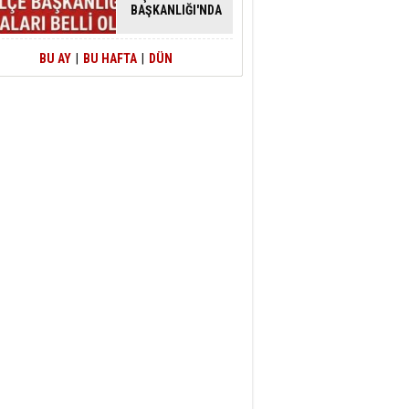
BAŞKANLIĞI'NDA
ATAMALAR
GERÇEKLEŞTİ
BU AY
|
BU HAFTA
|
DÜN