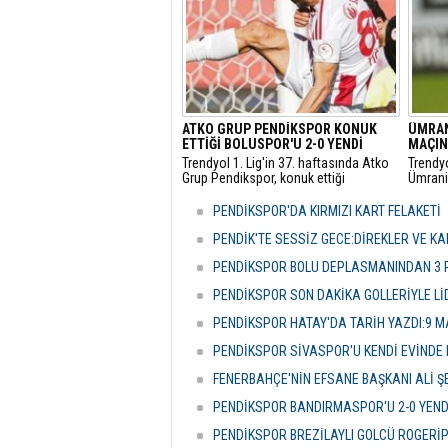
ATKO GRUP PENDİKSPOR KONUK
ÜMRAN
ETTİĞİ BOLUSPOR'U 2-0 YENDİ
MAÇIN
Trendyol 1. Lig'in 37. haftasında Atko
Trendyo
Grup Pendikspor, konuk ettiği
Ümrani
Boluspor'u 2-0 yendi.
beraber
Ümrani
PENDİKSPOR'DA KIRMIZI KART FELAKETİ
ise 54
PENDİK'TE SESSİZ GECE:DİREKLER VE KA
PENDİKSPOR BOLU DEPLASMANINDAN 3 P
PENDİKSPOR SON DAKİKA GOLLERİYLE Lİ
PENDİKSPOR HATAY'DA TARİH YAZDI:9 MA
PENDİKSPOR SİVASPOR'U KENDİ EVİNDE
FENERBAHÇE'NİN EFSANE BAŞKANI ALİ ŞE
PENDİKSPOR BANDIRMASPOR'U 2-0 YEND
PENDİKSPOR BREZİLAYLI GOLCÜ ROGERİ