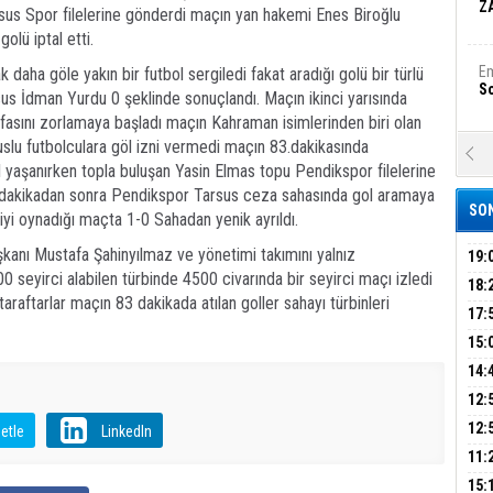
Z
rsus Spor filelerine gönderdi maçın yan hakemi Enes Biroğlu
olü iptal etti.
Em
aha göle yakın bir futbol sergiledi fakat aradığı golü bir türlü
S
us İdman Yurdu 0 şeklinde sonuçlandı. Maçın ikinci yarısında
asını zorlamaya başladı maçın Kahraman isimlerinden biri olan
lu futbolculara göl izni vermedi maçın 83.dakikasında
A
yaşanırken topla buluşan Yasin Elmas topu Pendikspor filelerine
Ka
Şi
u dakikadan sonra Pendikspor Tarsus ceza sahasında gol aramaya
SON
yi oynadığı maçta 1-0 Sahadan yenik ayrıldı.
Şi
kanı Mustafa Şahinyılmaz ve yönetimi takımını yalnız
B
19:
0 seyirci alabilen türbinde 4500 civarında bir seyirci maçı izledi
PEH
18:
raftarlar maçın 83 dakikada atılan goller sahayı türbinleri
ÇAN
17:
Ha
Bi
KIR
15:
AĞI
İÇİ
14:
AÇI
12:
Ez
S
VE 
BAŞ
12:
etle
LinkedIn
GAZ
11:
ARK
GEL
B
15: