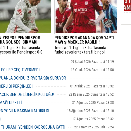
İYESPOR PENDİKSPOR
PENDİKSPOR ADANA'DA ŞOV YAPTI:
DA GOL SESİ ÇIKMADI
MAVİ ŞİMŞEKLER DAĞILDI!
l 1. Lig'in 32. haftasında
​Trendyol 1. Lig'in 28. haftasında
yespor ile Pendikspor, 0-0
futbolseverler tek taraflı bir gol
e kaldı. Bu sonuçla birlikte
düellosuna tanıklık etti.
yespor haftayı 39, Pendikspor
09 Şubat 2026 Pazartesi 11:19
 puanla tamamladı.
LECİLER GEÇİT VERMEDİ
12 Ocak 2026 Pazartesi 12:58
UANLA DÖNDÜ: ZİRVE TAKİBİ SÜRÜYOR
22 Aralık 2025 Pazartesi 10:20
DERLİĞİ PERÇİNLEDİ
01 Aralık 2025 Pazartesi 10:32
ÇLIK SERİDE LİDERLİK KOLTUĞU!
22 Kasım 2025 Cumartesi 15:52
 MAĞLUP ETTİ
31 Ağustos 2025 Pazar 23:38
N YOĞU N BAKIMA KALDIRILDI
18 Ağustos 2025 Pazartesi 12:10
İ
17 Ağustos 2025 Pazar 18:32
P THURAM'I YENİDEN KADROSUNA KATTI
22 Temmuz 2025 Salı 19:24