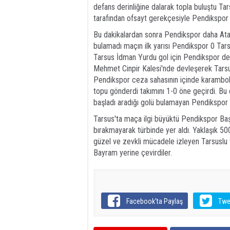
defans derinliğine dalarak topla buluştu Ta
tarafından ofsayt gerekçesiyle Pendikspor g
Bu dakikalardan sonra Pendikspor daha Atak d
bulamadı maçın ilk yarısı Pendikspor 0 Tars
Tarsus İdman Yurdu gol için Pendikspor def
Mehmet Cinpir Kalesi'nde devleşerek Tarsus
Pendikspor ceza sahasının içinde karambol 
topu gönderdi takımını 1-0 öne geçirdi. B
başladı aradığı golü bulamayan Pendikspor i
Tarsus'ta maça ilgi büyüktü Pendikspor Baş
bırakmayarak türbinde yer aldı. Yaklaşık 500
güzel ve zevkli mücadele izleyen Tarsuslu ta
Bayram yerine çevirdiler.
Facebook'ta Paylaş
Twe