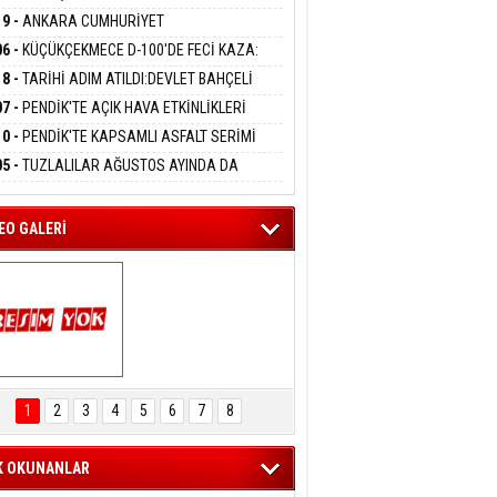
DANMAK
LAMASIYLA TUTUTKLANDI
UĞA HİZMET VERİLDİ
19 -
ANKARA CUMHURİYET
SAVCILIĞINDAN ÖZGÜR ÖZEL VE VELİ
06 -
KÜÇÜKÇEKMECE D-100'DE FECİ KAZA:
ABA HAKKINDA FEZLEKE
eltem Kaynas
MOBİL İETT OTOBÜSÜNE ÇARPTI 3 KİŞİ
18 -
TARİHİ ADIM ATILDI:DEVLET BAHÇELİ
FFETMEYECEĞİM!
ATINI KAYBETTİ
RÖRSÜZ TÜRKİYE' ÇERÇEVE YASA TEKLİFİNİ
07 -
PENDİK'TE AÇIK HAVA ETKİNLİKLERİ
ALADI
UK SİNEMASIYLA BAŞLADI
10 -
PENDİK'TE KAPSAMLI ASFALT SERİMİ
LADI
05 -
TUZLALILAR AĞUSTOS AYINDA DA
EMAYA DOYACAK
EO GALERİ
ARTAL ENGELSİZ 
AŞAM FESTİVALİ 
1
2
3
4
5
6
7
8
KONSERİ 
LEYİCİLERİ MEST 
ETTİ
K OKUNANLAR