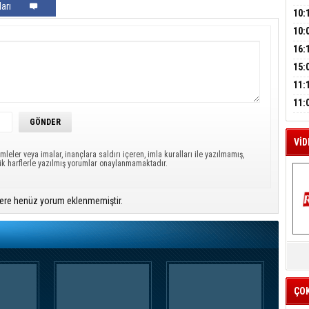
A
arı
SUÇ
ÇOC
10:
BAŞ
10:
AĞB
M
OTO
16:
A
HAY
'TE
15:
İMZ
ÇOC
11:
BAŞ
11:
SİN
VİD
mleler veya imalar, inançlara saldırı içeren, imla kuralları ile yazılmamış,
ük harflerle yazılmış yorumlar onaylanmamaktadır.
ere henüz yorum eklenmemiştir.
K
Y
İZ
ÇO