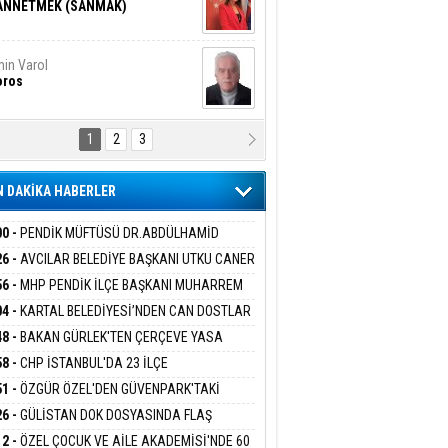
ANNETMEK (SANMAK)
in Varol
oros
1
2
3
NALİZ/ ODABAŞ
ranlık DNA Kuşaklararası
ddetin Biyolojik Faturası
 DAKİKA HABERLER
yar Adıyaman
en Bu Sahaya Sığmazam
00 -
PENDİK MÜFTÜSÜ DR.ABDÜLHAMİD
LİVAN BASIN MENSUPLARINI AĞIRLADI
26 -
AVCILAR BELEDİYE BAŞKANI UTKU CANER
KAYA HAKKINDA TAHLİYE KARARI
56 -
MHP PENDİK İLÇE BAŞKANI MUHARREM
san Ali Çölük
r Satırın İçindeki İnsan
 KARTAL ORDULULAR DERNEĞİ HEYETİNİ
04 -
KARTAL BELEDİYESİ’NDEN CAN DOSTLAR
RLADI
N DEV YATIRIM!
48 -
BAKAN GÜRLEK'TEN ÇERÇEVE YASA
KLAMASI:''KIRMIZI ÇİZGİMİZ ŞEHİT AİLELERİ
58 -
CHP İSTANBUL'DA 23 İLÇE
gi Kılıç
İVAS: ATEŞE ATILAN VİCDAN
GAZİLERİMİZİN HASSASİYETİDİR''
KANLIĞI'NDA ATAMALAR GERÇEKLEŞTİ
51 -
ÖZGÜR ÖZEL'DEN GÜVENPARK'TAKİ
İLERE DESTEK:''SONUÇ ALANA KADAR
26 -
GÜLİSTAN DOK DOSYASINDA FLAŞ
ANIZDAYIZ''
İŞME: 2 DALGIÇ DELİL KARARTMA
ARIŞ BAŞARSLAN
12 -
ÖZEL ÇOCUK VE AİLE AKADEMİSİ'NDE 60