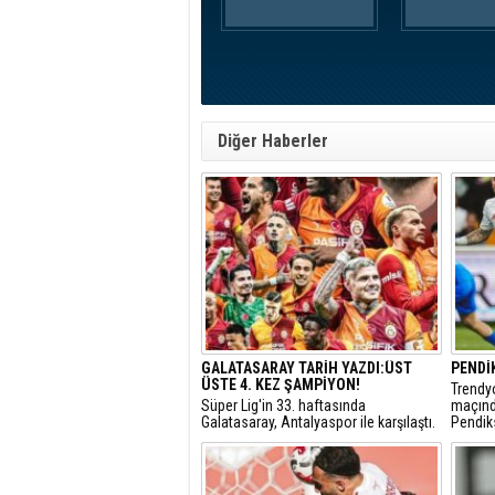
Diğer Haberler
GALATASARAY TARİH YAZDI:ÜST
PENDİ
ÜSTE 4. KEZ ŞAMPİYON!
Trendyo
Süper Lig'in 33. haftasında
maçınd
Galatasaray, Antalyaspor ile karşılaştı.
Pendiks
Sarı-kırmızılı ekip maçtan 4-2 galip
Mücadel
ayrıldı ve şampiyonluğunu ilan etti.
ve yarı