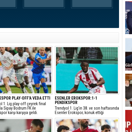
KSPOR PLAY-OFF'A VEDA ETTİ
ESENLER EROKSPOR:1-1
PENDİKSPOR
l 1. Lig play-off çeyrek final
a Sipay Bodrum FK ile
Trendyol 1. Lig’in 38. ve son haftasında
por karşı karşıya geldi.
Esenler Erokspor, konuk ettiği
eyi ev sahibi ekip 2-0 kazandı
Pendikspor ile 1-1 berabere kaldı.
 finale yükseldi.