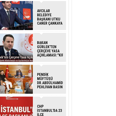
AVCILAR
BELEDİYE
BAŞKANI UTKU
CANER ÇANKAYA
HAKKINDA
TAHLİYE KARARI
BAKAN
GÜRLEK'TEN
ÇERÇEVE YASA
AÇIKLAMASI:''KIRMIZI
ÇİZGİMİZ ŞEHİT
AİLELERİ VE
GAZİLERİMİZİN
HASSASİYETİDİR''
PENDİK
MÜFTÜSÜ
DR.ABDÜLHAMİD
PEHLİVAN BASIN
MENSUPLARINI
AĞIRLADI
CHP
İSTANBUL'DA 23
İLÇE