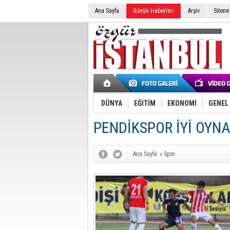
Ana Sayfa
Günün Haberleri
Arşiv
Sitene
DÜNYA
EĞİTİM
EKONOMİ
GENEL
PENDİKSPOR İYİ OYNA
Ana Sayfa
»
Spor