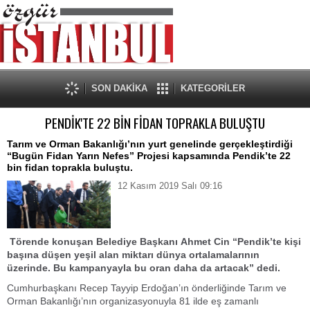
SON DAKİKA
KATEGORİLER
PENDİK'TE 22 BİN FİDAN TOPRAKLA BULUŞTU
Tarım ve Orman Bakanlığı’nın yurt genelinde gerçekleştirdiği
“Bugün Fidan Yarın Nefes” Projesi kapsamında Pendik’te 22
bin fidan toprakla buluştu.
12 Kasım 2019 Salı 09:16
Törende
konuşan
B
elediye
B
aşkanı
Ahmet Cin “Pendik’te kişi
başına düşen yeşil alan miktarı dünya ortalamalarının
üzerinde. Bu kampanyayla bu oran daha da artacak” dedi.
Cumhurbaşkanı Recep Tayyip Erdoğan’ın önderliğinde Tarım ve
Orman Bakanlığı’nın organizasyonuyla 81 ilde eş zamanlı