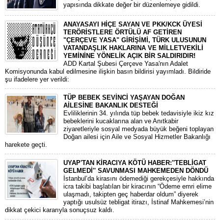
yapısında dikkate değer bir düzenlemeye gidildi.
ANAYASAYI HİÇE SAYAN VE PKK/KCK ÜYESİ
TERÖRİSTLERE ÖRTÜLÜ AF GETİREN
"ÇERÇEVE YASA" GİRİŞİMİ, TÜRK ULUSUNUN
VATANDAŞLIK HAKLARINA VE MİLLETVEKİLİ
YEMİNİNE YÖNELİK AÇIK BİR SALDIRIDIR!
ADD Kartal Şubesi Çerçeve Yasa'nın Adalet
Komisyonunda kabul edilmesine ilişkin basın bildirisi yayımladı. Bildiride
şu ifadelere yer verildi:
TÜP BEBEK SEVİNCİ YAŞAYAN DOĞAN
AİLESİNE BAKANLIK DESTEĞİ
​Evliliklerinin 34. yılında tüp bebek tedavisiyle ikiz kız
bebeklerini kucaklarına alan ve Anıtkabir
ziyaretleriyle sosyal medyada büyük beğeni toplayan
Doğan ailesi için Aile ve Sosyal Hizmetler Bakanlığı
harekete geçti.
UYAP'TAN KİRACIYA KÖTÜ HABER:''TEBLİGAT
GELMEDİ'' SAVUNMASI MAHKEMEDEN DÖNDÜ
​İstanbul’da kirasını ödemediği gerekçesiyle hakkında
icra takibi başlatılan bir kiracının “Ödeme emri elime
ulaşmadı, takipten geç haberdar oldum” diyerek
yaptığı usulsüz tebligat itirazı, İstinaf Mahkemesi’nin
dikkat çekici kararıyla sonuçsuz kaldı.