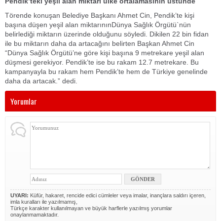
Pendik’teki yeşil alan miktarı
ülke
ortalama
sının
üstünde
Törende konuşan Belediye Başkanı Ahmet Cin, Pendik’te kişi
başına düşen yeşil alan miktarınınDünya Sağlık Örgütü`nün
belirlediği miktarın üzerinde olduğunu söyledi. Dikilen 22 bin fidan
ile bu miktarın daha da artacağını belirten Başkan Ahmet Cin
“Dünya Sağlık Örgütü’ne göre kişi başına 9 metrekare yeşil alan
düşmesi gerekiyor. Pendik’te ise bu rakam 12.7 metrekare. Bu
kampanyayla bu rakam hem Pendik’te hem de Türkiye genelinde
daha da artacak.” dedi.
Yorumlar
UYARI:
Küfür, hakaret, rencide edici cümleler veya imalar, inançlara saldırı içeren,
imla kuralları ile yazılmamış,
Türkçe karakter kullanılmayan ve büyük harflerle yazılmış yorumlar
onaylanmamaktadır.