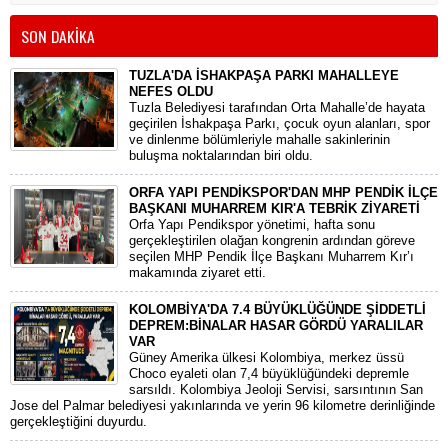
SON DAKİKA
TUZLA'DA İSHAKPAŞA PARKI MAHALLEYE
NEFES OLDU
Tuzla Belediyesi tarafından Orta Mahalle’de hayata
geçirilen İshakpaşa Parkı, çocuk oyun alanları, spor
ve dinlenme bölümleriyle mahalle sakinlerinin
buluşma noktalarından biri oldu.
ORFA YAPI PENDİKSPOR'DAN MHP PENDİK İLÇE
BAŞKANI MUHARREM KIR'A TEBRİK ZİYARETİ
Orfa Yapı Pendikspor yönetimi, hafta sonu
gerçekleştirilen olağan kongrenin ardından göreve
seçilen MHP Pendik İlçe Başkanı Muharrem Kır’ı
makamında ziyaret etti.
KOLOMBİYA'DA 7.4 BÜYÜKLÜĞÜNDE ŞİDDETLİ
DEPREM:BİNALAR HASAR GÖRDÜ YARALILAR
VAR
​Güney Amerika ülkesi Kolombiya, merkez üssü
Choco eyaleti olan 7,4 büyüklüğündeki depremle
sarsıldı. Kolombiya Jeoloji Servisi, sarsıntının San
Jose del Palmar belediyesi yakınlarında ve yerin 96 kilometre derinliğinde
gerçekleştiğini duyurdu.