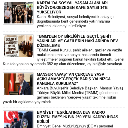
KARTAL'DA SOSYAL YAŞAM ALANLARI
BÜYÜYOR:GEZEGEN KAFE SAYISI 14'E
YÜKSELİYOR
Kartal Belediyesi, sosyal belediyecilik anlayışı
doğrultusunda kent genelindeki yatırımlarına
yenilerini eklemeyi sürdürüyor.
TBMM'DEN OY BİRLİĞİYLE GEÇTİ: ŞEHİT
YAKINLARI VE GAZİLERİN HAKLARINDA DEV
DÜZENLEME
​TBMM Genel Kurulu, şehit aileleri, gaziler ve vazife
malullerinin mali ve sosyal haklarında önemli
iyileştirmeler öngören kanun teklifini kabul etti. Genel
Kurulda yapılan oylamada 382 oy alan düzenleme, oy birliğiyle yasalaştı.
MANSUR YAVAŞ'TAN ÇERÇEVE YASA
AÇIKLAMASI:''GERÇEK BARIŞ YALNIZCA
KANUNLA KURULMAZ''
​Ankara Büyükşehir Belediye Başkanı Mansur Yavaş,
Türkiye Büyük Millet Meclisi (TBMM) gündemine
gelmesi beklenen “çerçeve yasa” teklifine ilişkin
yazılı bir açıklama yayımladı.
EMNİYET TEŞKİLATINDA DEV KADRO
DÜZENLEMESİ:6 BİN 250 YENİ KADRO İHDAS
EDİLDİ
​Emniyet Genel Müdürlüğünün (EGM) personel