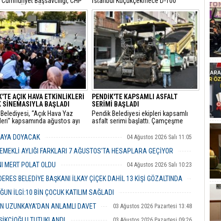
a Cumhuriyet Başsavcılığı, CHP
​İstanbul Küçükçekmece D-100
Başkanı Özgür Özel ile CHP
Karayolu Edirne istikametinde
 Milletvekili Veli Ağbaba
sürücüsünün kimliği henüz tespit
aki yasal incelemelerin
edilemeyen 34 BLN 100 plakalı
ndığını ve her iki isim için de
otomobil, önünde seyreden bir İETT
mazlıklarının kaldırılması
otobüsüne arkadan hızla çarptı.
le fezleke hazırlandığını
u.
'TE AÇIK HAVA ETKİNLİKLERİ
PENDİK'TE KAPSAMLI ASFALT
 SİNEMASIYLA BAŞLADI
SERİMİ BAŞLADI
Belediyesi, “Açık Hava Yaz
Pendik Belediyesi ekipleri kapsamlı
kleri” kapsamında ağustos ayı
asfalt serimi başlattı. Çamçeşme
a çocuk sineması, sinema
Mahallesi Aydınlı Caddesi’nde çalışan
i ve açık hava tiyatrolarıyla
ekipler, caddenin Kemalpaşa ile Misakı
MAYA DOYACAK
04 Ağustos 2026 Salı 11:05
şları kültür ve sanat
Milli Caddeleri arasında kalan yaklaşık
klerinde buluşturuyor.
400 metrelik bölümü ile caddeye bağlı
EMEKLİ AYLIĞI FARKLARI 7 AĞUSTOS'TA HESAPLARA GEÇİYOR
ara sokakları asfaltlıyor.
04 Ağustos 2026 Salı 10:43
NI MERT POLAT OLDU
04 Ağustos 2026 Salı 10:23
RES BELEDİYE BAŞKANI İLKAY ÇİÇEK DAHİL 13 KİŞİ GÖZALTINDA
04 Ağustos 2026 Salı 10:02
ĞUN İLGİ:10 BİN ÇOCUK KATILIM SAĞLADI
03 Ağustos 2026 Pazartesi 16:31
İN UZUNKAYA'DAN ANLAMLI DAVET
03 Ağustos 2026 Pazartesi 13:48
ŞİKÇİOĞLU TUTUKLANDI
03 Ağustos 2026 Pazartesi 09:26