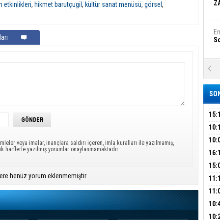
Z
etkinlikleri
,
hikmet barutçugil
,
kültür sanat menüsü
,
görsel
,
Em
arı
S
A
Ka
Şi
SON
Şi
B
15:
ÇOC
10:
BAŞ
10:
Ha
mleler veya imalar, inançlara saldırı içeren, imla kuralları ile yazılmamış,
ük harflerle yazılmış yorumlar onaylanmamaktadır.
AĞB
Bi
OTO
16:
HAY
'TE
15:
İMZ
ere henüz yorum eklenmemiştir.
ÇOC
11:
Ez
S
BAŞ
11:
SİN
10:
EME
B
10: