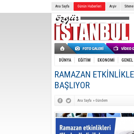
Ana Sayfa
Günün Haberleri
Arşiv
Sitene
DÜNYA
EĞİTİM
EKONOMİ
GENEL
RAMAZAN ETKİNLİKLERİ
BAŞLIYOR
Ana Sayfa
»
Gündem