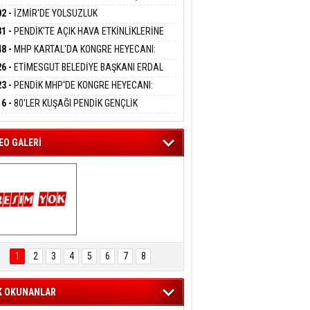
DANMAK
APLARA GEÇİYOR
KANI MERT POLAT OLDU
02 -
İZMİR'DE YOLSUZLUK
RASYONU:MENDERES BELEDİYE BAŞKANI
31 -
PENDİK'TE AÇIK HAVA ETKİNLİKLERİNE
AY ÇİÇEK DAHİL 13 KİŞİ GÖZALTINDA
eltem Kaynas
UN İLGİ:10 BİN ÇOCUK KATILIM SAĞLADI
48 -
MHP KARTAL'DA KONGRE HEYECANI:
FFETMEYECEĞİM!
İN UZUNKAYA'DAN ANLAMLI DAVET
26 -
ETİMESGUT BELEDİYE BAŞKANI ERDAL
İKÇİOĞLU TUTUKLANDI
23 -
PENDİK MHP'DE KONGRE HEYECANI:
ÜK BULUŞMA 8 AĞUSTOS'TA YAPILACAK
16 -
80'LER KUŞAĞI PENDİK GENÇLİK
PI'NDA BULUŞTU
EO GALERİ
ARTAL ENGELSİZ 
AŞAM FESTİVALİ 
1
2
3
4
5
6
7
8
KONSERİ 
LEYİCİLERİ MEST 
ETTİ
K OKUNANLAR