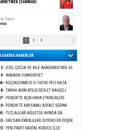
ANNETMEK (SANMAK)
in Varol
oros
1
2
3
NALİZ/ ODABAŞ
ranlık DNA Kuşaklararası
ddetin Biyolojik Faturası
 DAKİKA HABERLER
yar Adıyaman
en Bu Sahaya Sığmazam
12 -
ÖZEL ÇOCUK VE AİLE AKADEMİSİ'NDE 60
UĞA HİZMET VERİLDİ
19 -
ANKARA CUMHURİYET
SAVCILIĞINDAN ÖZGÜR ÖZEL VE VELİ
06 -
KÜÇÜKÇEKMECE D-100'DE FECİ KAZA:
san Ali Çölük
ABA HAKKINDA FEZLEKE
r Satırın İçindeki İnsan
MOBİL İETT OTOBÜSÜNE ÇARPTI 3 KİŞİ
18 -
TARİHİ ADIM ATILDI:DEVLET BAHÇELİ
ATINI KAYBETTİ
RÖRSÜZ TÜRKİYE' ÇERÇEVE YASA TEKLİFİNİ
07 -
PENDİK'TE AÇIK HAVA ETKİNLİKLERİ
ALADI
UK SİNEMASIYLA BAŞLADI
10 -
PENDİK'TE KAPSAMLI ASFALT SERİMİ
gi Kılıç
İVAS: ATEŞE ATILAN VİCDAN
LADI
05 -
TUZLALILAR AĞUSTOS AYINDA DA
EMAYA DOYACAK
43 -
SKG'DAN EMEKLİLERE DUYURU:EN DÜŞÜK
KLİ AYLIĞI FARKLARI 7 AĞUSTOS'TA
ARIŞ BAŞARSLAN
23 -
YENİ PARTİ KARTAL KURUCU İLÇE