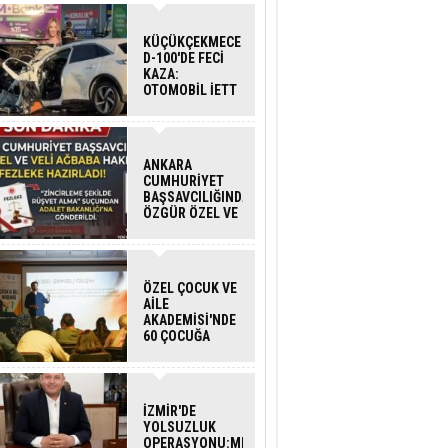
KÜÇÜKÇEKMECE
D-100'DE FECİ
KAZA:
OTOMOBİL İETT
OTOBÜSÜNE
ÇARPTI 3 KİŞİ
HAYATINI
KAYBETTİ
ANKARA
CUMHURİYET
BAŞSAVCILIĞINDAN
ÖZGÜR ÖZEL VE
VELİ AĞBABA
HAKKINDA
FEZLEKE
ÖZEL ÇOCUK VE
AİLE
AKADEMİSİ'NDE
60 ÇOCUĞA
HİZMET VERİLDİ
İZMİR'DE
YOLSUZLUK
OPERASYONU:MENDERES