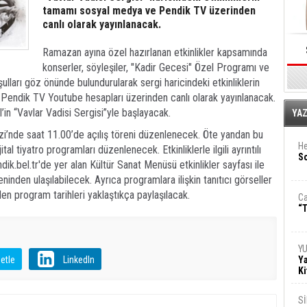
tamamı sosyal medya ve Pendik TV üzerinden
canlı olarak yayınlanacak.
Ramazan ayına özel hazırlanan etkinlikler kapsamında
konserler, söyleşiler, "Kadir Gecesi" Özel Programı ve
lları göz önünde bulundurularak sergi haricindeki etkinliklerin
endik TV Youtube hesapları üzerinden canlı olarak yayınlanacak.
E
l’in “Vavlar Vadisi Sergisi”yle başlayacak.
YA
i’nde saat 11.00’de açılış töreni düzenlenecek. Öte yandan bu
He
al tiyatro programları düzenlenecek. Etkinliklerle ilgili ayrıntılı
So
ik.bel.tr'de yer alan Kültür Sanat Menüsü etkinlikler sayfası ile
eninden ulaşılabilecek. Ayrıca programlara ilişkin tanıtıcı görseller
n program tarihleri yaklaştıkça paylaşılacak.
Ca
“T
Y
etle
LinkedIn
Ya
Ki
S