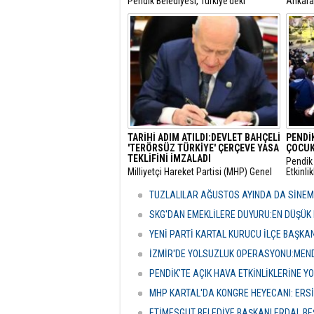
Pendik Belediyesi, Türkiye’deki
​Ankar
belediyeler içinde ilk ve tek olma
Genel 
özelliği taşıyan “Özel Çocuk ve Aile
Malatya
Akademisi”nin ilk dönemini
hakkınd
tamamladı.
tamamla
dokunul
istemiy
duyurd
TARİHİ ADIM ATILDI:DEVLET BAHÇELİ
PENDİK
'TERÖRSÜZ TÜRKİYE' ÇERÇEVE YASA
ÇOCUK
TEKLİFİNİ İMZALADI
Pendik 
​Milliyetçi Hareket Partisi (MHP) Genel
Etkinli
Başkanı Devlet Bahçeli, kamuoyunda
boyunc
"Terörsüz Türkiye" süreci olarak
geceler
TUZLALILAR AĞUSTOS AYINDA DA SİNE
adlandırılan mevzuat çalışması
vatanda
kapsamındaki çerçeve yasa teklifini
etkinli
SKG'DAN EMEKLİLERE DUYURU:EN DÜŞÜK 
TBMM'de imzalayarak resmi onayını
YENİ PARTİ KARTAL KURUCU İLÇE BAŞKA
verdi.
İZMİR'DE YOLSUZLUK OPERASYONU:MENDE
PENDİK'TE AÇIK HAVA ETKİNLİKLERİNE YO
MHP KARTAL'DA KONGRE HEYECANI: ERS
ETİMESGUT BELEDİYE BAŞKANI ERDAL BE