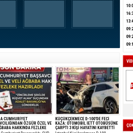
A
HES
BAŞ
10:
OPE
16:
İLK
M
YOĞ
13:
A
ERS
09:
BEŞ
09:
BÜY
09:
KAM
VİD
K
Y
İZ
A CUMHURİYET
KÜÇÜKÇEKMECE D-100'DE FECİ
VCILIĞINDAN ÖZGÜR ÖZEL VE
KAZA: OTOMOBİL İETT OTOBÜSÜNE
ÇO
AĞBABA HAKKINDA FEZLEKE
ÇARPTI 3 KİŞİ HAYATINI KAYBETTİ