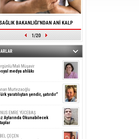
SAĞLIK BAKANLIĞI'NDAN ANİ KALP
YALNIZLIK YAŞLI BİREY
1/20
DURMALARINA HIZLI MÜDAHALE
SORUNLARA NEDEN OL
DİLMESİNE YÖNELİK ÖNLENMESİ İÇİN
ZARLAR
ÖNEMLİ ADIM
rgünlü/Mali Müşavir
syal medya ahlâkı
nan Murtezaoğlu
ürk yaratılıştan şendir, şatırdır”
UNUS EMRE YÜCEBAŞ
z Aylarında Okunabilecek
taplar
İBEL ÇEÇEN