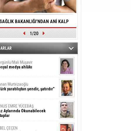
SAĞLIK BAKANLIĞI'NDAN ANİ KALP
YALNIZLIK YAŞLI BİREY
1/20
DURMALARINA HIZLI MÜDAHALE
SORUNLARA NEDEN OL
DİLMESİNE YÖNELİK ÖNLENMESİ İÇİN
ZARLAR
ÖNEMLİ ADIM
rgünlü/Mali Müşavir
syal medya ahlâkı
nan Murtezaoğlu
ürk yaratılıştan şendir, şatırdır”
UNUS EMRE YÜCEBAŞ
z Aylarında Okunabilecek
taplar
İBEL ÇEÇEN