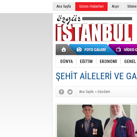
Ana Sayfa
Günün Haberleri
Arşiv
Sitene
DÜNYA
EĞİTİM
EKONOMİ
GENEL
ŞEHİT AİLELERİ VE G
Ana Sayfa
»
Gündem