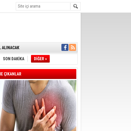
L ALINACAK
ÖZALTI
ENSUPLARINI
KINDA TAHLİYE
SON DAKİKA
DİĞER »
DULULAR DERNEĞİ
IM!
I ÇİZGİMİZ
E ÇIKANLAR
GERÇEKLEŞTİ
'SONUÇ ALANA
DELİL KARARTMA
 VERİLDİ
VE VELİ AĞBABA
OTOBÜSÜNE
YE' ÇERÇEVE YASA