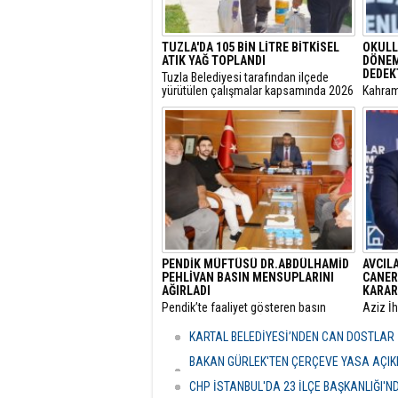
TUZLA'DA 105 BİN LİTRE BİTKİSEL
OKULL
ATIK YAĞ TOPLANDI
DÖNEM
DEDEK
Tuzla Belediyesi tarafından ilçede
yürütülen çalışmalar kapsamında 2026
​Kahra
yılında 105 bin litre bitkisel atık yağ
meydana
toplandı.
ardınd
güvenli
yenilen
PENDİK MÜFTÜSÜ DR.ABDÜLHAMİD
AVCIL
PEHLİVAN BASIN MENSUPLARINI
CANER
AĞIRLADI
KARAR
​Pendik’te faaliyet gösteren basın
​Aziz İ
mensupları, Pendik İlçe Müftülüğü
yargıla
görevine başlayan Dr. Abdulhamid
Utku C
KARTAL BELEDİYESİ’NDEN CAN DOSTLAR İ
Pehlivan’ı makamında ziyaret ederek
Belediy
yeni görevi için tebriklerini iletti.
Özcan Z
BAKAN GÜRLEK'TEN ÇERÇEVE YASA AÇIKLA
HASSASİYETİDİR''
CHP İSTANBUL'DA 23 İLÇE BAŞKANLIĞI'