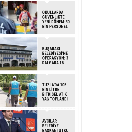
OKULLARDA
GÜVENLİKTE
YENİ DÖNEM:30
BİN PERSONEL
ALINACAK
DEDEKTÖRLÜ
ARAMA GELİYOR
KUŞADASI
BELEDİYESİ'NE
OPERASYON: 3
DALGADA 15
GÖZALTI
TUZLA'DA 105
BİN LİTRE
BİTKİSEL ATIK
YAĞ TOPLANDI
AVCILAR
BELEDİYE
BAŞKANI UTKU