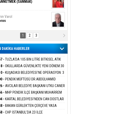
ANNETMEK (SANMAK)
in Varol
oros
1
2
3
NALİZ/ ODABAŞ
ranlık DNA Kuşaklararası
ddetin Biyolojik Faturası
 DAKİKA HABERLER
yar Adıyaman
en Bu Sahaya Sığmazam
57 -
TUZLA'DA 105 BİN LİTRE BİTKİSEL ATIK
 TOPLANDI
18 -
OKULLARDA GÜVENLİKTE YENİ DÖNEM:30
 PERSONEL ALINACAK DEDEKTÖRLÜ ARAMA
10 -
KUŞADASI BELEDİYESİ'NE OPERASYON: 3
san Ali Çölük
İYOR
r Satırın İçindeki İnsan
GADA 15 GÖZALTI
00 -
PENDİK MÜFTÜSÜ DR.ABDÜLHAMİD
LİVAN BASIN MENSUPLARINI AĞIRLADI
26 -
AVCILAR BELEDİYE BAŞKANI UTKU CANER
KAYA HAKKINDA TAHLİYE KARARI
56 -
MHP PENDİK İLÇE BAŞKANI MUHARREM
gi Kılıç
İVAS: ATEŞE ATILAN VİCDAN
 KARTAL ORDULULAR DERNEĞİ HEYETİNİ
04 -
KARTAL BELEDİYESİ’NDEN CAN DOSTLAR
RLADI
N DEV YATIRIM!
48 -
BAKAN GÜRLEK'TEN ÇERÇEVE YASA
KLAMASI:''KIRMIZI ÇİZGİMİZ ŞEHİT AİLELERİ
ARIŞ BAŞARSLAN
58 -
CHP İSTANBUL'DA 23 İLÇE