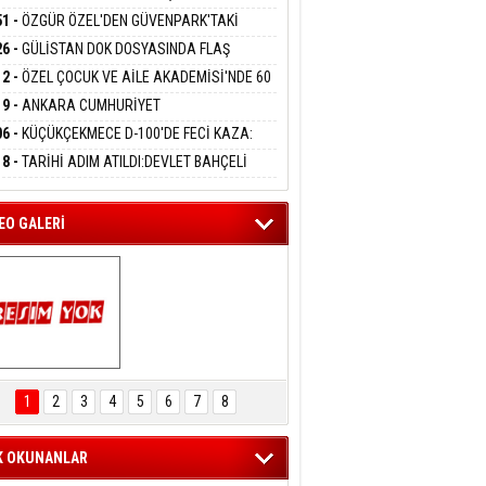
DANMAK
GAZİLERİMİZİN HASSASİYETİDİR''
KANLIĞI'NDA ATAMALAR GERÇEKLEŞTİ
51 -
ÖZGÜR ÖZEL'DEN GÜVENPARK'TAKİ
İLERE DESTEK:''SONUÇ ALANA KADAR
26 -
GÜLİSTAN DOK DOSYASINDA FLAŞ
ANIZDAYIZ''
eltem Kaynas
İŞME: 2 DALGIÇ DELİL KARARTMA
12 -
ÖZEL ÇOCUK VE AİLE AKADEMİSİ'NDE 60
FFETMEYECEĞİM!
LAMASIYLA TUTUTKLANDI
UĞA HİZMET VERİLDİ
19 -
ANKARA CUMHURİYET
SAVCILIĞINDAN ÖZGÜR ÖZEL VE VELİ
06 -
KÜÇÜKÇEKMECE D-100'DE FECİ KAZA:
ABA HAKKINDA FEZLEKE
MOBİL İETT OTOBÜSÜNE ÇARPTI 3 KİŞİ
18 -
TARİHİ ADIM ATILDI:DEVLET BAHÇELİ
ATINI KAYBETTİ
RÖRSÜZ TÜRKİYE' ÇERÇEVE YASA TEKLİFİNİ
ALADI
EO GALERİ
ARTAL ENGELSİZ 
AŞAM FESTİVALİ 
1
2
3
4
5
6
7
8
KONSERİ 
LEYİCİLERİ MEST 
ETTİ
K OKUNANLAR