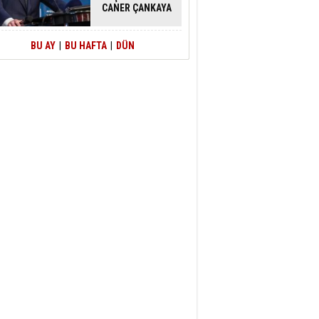
CANER ÇANKAYA
HAKKINDA
TAHLİYE KARARI
BU AY
|
BU HAFTA
|
DÜN