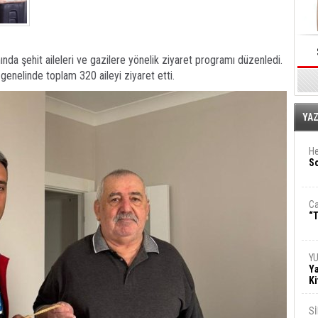
da şehit aileleri ve gazilere yönelik ziyaret programı düzenledi.
enelinde toplam 320 aileyi ziyaret etti.
E
YA
He
So
Ca
“T
Y
Ya
Ki
S