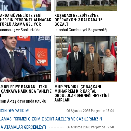
ARDA GÜVENLİKTE YENİ
KUŞADASI BELEDİYESİ'NE
:30 BİN PERSONEL ALINACAK
OPERASYON: 3 DALGADA 15
TÖRLÜ ARAMA GELİYOR
GÖZALTI
manmaraş ve Şanlıurfa'da
​İstanbul Cumhuriyet Başsavcılığı
 gelen okul saldırılarının
bünyesinde yürütülen kapsamlı
an eğitim kurumlarındaki
"rüşvet" ve "irtikap" soruşturmasında
k önlemleri baştan aşağı
Kuşadası Belediyesi’ne yönelik üçüncü
iyor.
dalga operasyonu düzenlendi.
AR BELEDİYE BAŞKANI UTKU
MHP PENDİK İLÇE BAŞKANI
 ÇANKAYA HAKKINDA TAHLİYE
MUHARREM KIR KARTAL
I
ORDULULAR DERNEĞİ HEYETİNİ
AĞIRLADI
hsan Aktaş davasında tutuklu
nan Avcılar Belediye Başkanı
​Milliyetçi Hareket Partisi (MHP) Pendik
aner Çaykara ile Seyhan
İlçe Başkanlığı, bölgedeki sivil toplum
ÇİN DEV YATIRIM!
06 Ağustos 2026 Perşembe 15:04
esi Temizlik İşleri Müdürü
kuruluşlarıyla temaslarını sürdürüyor.
enger için tahliye kararı çıktı.
MASI:''KIRMIZI ÇİZGİMİZ ŞEHİT AİLELERİ VE GAZİLERİMİZİN
NDA ATAMALAR GERÇEKLEŞTİ
06 Ağustos 2026 Perşembe 12:58