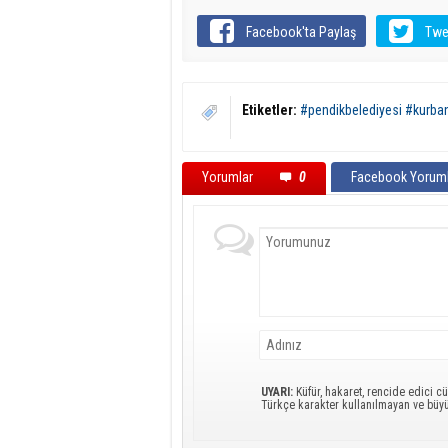
Facebook'ta Paylaş
Twe
Etiketler:
#pendikbelediyesi #kurban
Yorumlar
0
Facebook Yoruml
UYARI:
Küfür, hakaret, rencide edici cü
Türkçe karakter kullanılmayan ve büy