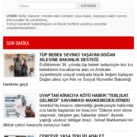
UYARI:
Küfür, hakaret, rencide edici cümleler veya imalar, inançlara saldırı içeren,
imla kuralları ile yazılmamış,
Türkçe karakter kullanılmayan ve büyük harflerle yazılmış yorumlar
onaylanmamaktadır.
SON DAKİKA
TÜP BEBEK SEVİNCİ YAŞAYAN DOĞAN
AİLESİNE BAKANLIK DESTEĞİ
​Evliliklerinin 34. yılında tüp bebek tedavisiyle ikiz kız
bebeklerini kucaklarına alan ve Anıtkabir
ziyaretleriyle sosyal medyada büyük beğeni toplayan
Doğan ailesi için Aile ve Sosyal Hizmetler Bakanlığı
harekete geçti.
UYAP'TAN KİRACIYA KÖTÜ HABER:''TEBLİGAT
GELMEDİ'' SAVUNMASI MAHKEMEDEN DÖNDÜ
​İstanbul’da kirasını ödemediği gerekçesiyle hakkında
icra takibi başlatılan bir kiracının “Ödeme emri elime
ulaşmadı, takipten geç haberdar oldum” diyerek
yaptığı usulsüz tebligat itirazı, İstinaf Mahkemesi’nin
dikkat çekici kararıyla sonuçsuz kaldı.
ÇERÇEVE YASA TEKLİFİ ADALET