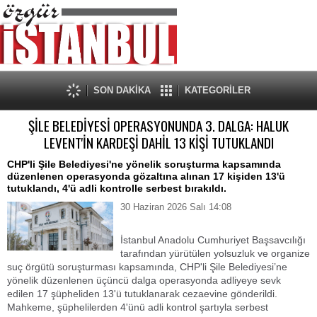
SON DAKİKA
KATEGORİLER
ŞİLE BELEDİYESİ OPERASYONUNDA 3. DALGA: HALUK
LEVENT'İN KARDEŞİ DAHİL 13 KİŞİ TUTUKLANDI
CHP'li Şile Belediyesi'ne yönelik soruşturma kapsamında
düzenlenen operasyonda gözaltına alınan 17 kişiden 13'ü
tutuklandı, 4'ü adli kontrolle serbest bırakıldı.
30 Haziran 2026 Salı 14:08
​İstanbul Anadolu Cumhuriyet Başsavcılığı
tarafından yürütülen yolsuzluk ve organize
suç örgütü soruşturması kapsamında, CHP'li Şile Belediyesi’ne
yönelik düzenlenen üçüncü dalga operasyonda adliyeye sevk
edilen 17 şüpheliden 13'ü tutuklanarak cezaevine gönderildi.
Mahkeme, şüphelilerden 4'ünü adli kontrol şartıyla serbest