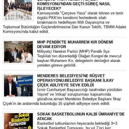
KOMİSYONU'NDAN GEÇTİ:SÜREÇ NASIL
İŞLEYECEK?
​Kamuoyunda "Çerçeve Yasa" olarak bilinen ve terör
örgütü PKK'nin kendisini feshederek silah
bırakmasını hedefleyen Milli Dayanışma ve
Toplumsal Bütünlüğün Güçlendirilmesine Dair Kanun Teklifi, TBMM Adalet
Komisyonu'nda kabul edildi.
MHP PENDİK'TE MUHARREM KIR DÖNEMİ
DEVAM EDİYOR
​Milliyetçi Hareket Partisi (MHP) Pendik İlçe
Teşkilatı’nın düzenlediği Olağan Kongre’de mevcut
başkan Muharrem Kır, delegelerin desteğini alarak
yeniden göreve getirildi.
MENDERES BELEDİYESİ'NE RÜŞVET
OPERASYONU:BELEDİYE BAŞKANI İLKAY
ÇİÇEK ADLİYEYE SEVK EDİLDİ
​İzmir Cumhuriyet Başsavcılığı tarafından yürütülen
'rüşvet' ve 'irtikap' soruşturması kapsamında
gözaltına alınan Menderes Belediye Başkanı İlkay
Çiçek’in de aralarında bulunduğu 16 şüpheli adliyeye sevk edildi.
SOKAK BASKETBOLUNUN KALBİ ÜMRANİYE’DE
ATACAK
Basketbol tutkunlarının heyecanla beklediği 3×3
Sokak Basketbol Turnuvası, bu yıl 7’nci kez