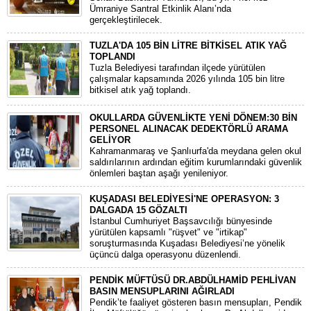
Ümraniye Santral Etkinlik Alanı’nda
gerçekleştirilecek.
TUZLA'DA 105 BİN LİTRE BİTKİSEL ATIK YAĞ
TOPLANDI
Tuzla Belediyesi tarafından ilçede yürütülen
çalışmalar kapsamında 2026 yılında 105 bin litre
bitkisel atık yağ toplandı.
OKULLARDA GÜVENLİKTE YENİ DÖNEM:30 BİN
PERSONEL ALINACAK DEDEKTÖRLÜ ARAMA
GELİYOR
​Kahramanmaraş ve Şanlıurfa'da meydana gelen okul
saldırılarının ardından eğitim kurumlarındaki güvenlik
önlemleri baştan aşağı yenileniyor.
KUŞADASI BELEDİYESİ'NE OPERASYON: 3
DALGADA 15 GÖZALTI
​İstanbul Cumhuriyet Başsavcılığı bünyesinde
yürütülen kapsamlı "rüşvet" ve "irtikap"
soruşturmasında Kuşadası Belediyesi’ne yönelik
üçüncü dalga operasyonu düzenlendi.
PENDİK MÜFTÜSÜ DR.ABDÜLHAMİD PEHLİVAN
BASIN MENSUPLARINI AĞIRLADI
​Pendik’te faaliyet gösteren basın mensupları, Pendik