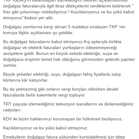
TKP İGDAŞ'ın vatandaşları kazıkladığını bildiren açıklamasında
doğalgaz faturalarıyla ilgili itiraz dilekçelerini verdiklerini belirterek ''
Kaz gibi yolunmayı reddediyoruz ! Kazıklanıyoruz ve bu yükü kabul
etmiyoruz''ifadesi yer aldı.
Doğalgaz zamlarına karşı alınan 5 maddeyi sıralayan TKP 'nin
konuya ilişkin açıklaması şu şekilde;
Bu doğalgaz faturalarını kabul etmiyoruz.Kış aylarıyla birlikte
doğalgaz ve elektrik faturaları yurttaşların ödeyemeyeceği
seviyelere geldi. Bunun en büyük sebebi elektriğe, suya ve
doğalgaza erişimin temel hak olduğunu görmezden gelerek yapılan
zamlar.
Büyük şirketler elektriği, suyu, doğalgazı fahiş fiyatlarla satıp
kârlarına kâr katıyorlar.
Bu da yetmezmiş gibi onların vergi borçları silinirken devlet
faturalarda farklı kalemlerle vergi topluyor.
TRT payıyla izlemediğimiz televizyon kanallarını ve dinlemediğimiz
radyoları,
KDV ile bizim haklarımızı korumayan bir hükümeti besliyoruz.
Kazıklanıyoruz ve bu yükü kabul etmiyoruz.
Emekçilerin doğalgaz fatura yükünden kurtulabilmesi için talep