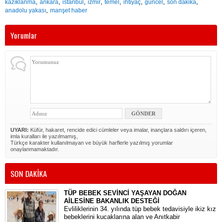
,
,
,
,
,
,
,
,
kazıklanma
ankara
istanbul
izmir
temel
ihtiyaç
güncel
son dakika
,
anadolu yakası
manşet haber
Yorumlar
UYARI:
Küfür, hakaret, rencide edici cümleler veya imalar, inançlara saldırı içeren,
imla kuralları ile yazılmamış,
Türkçe karakter kullanılmayan ve büyük harflerle yazılmış yorumlar
onaylanmamaktadır.
SON DAKİKA
TÜP BEBEK SEVİNCİ YAŞAYAN DOĞAN
AİLESİNE BAKANLIK DESTEĞİ
​Evliliklerinin 34. yılında tüp bebek tedavisiyle ikiz kız
bebeklerini kucaklarına alan ve Anıtkabir