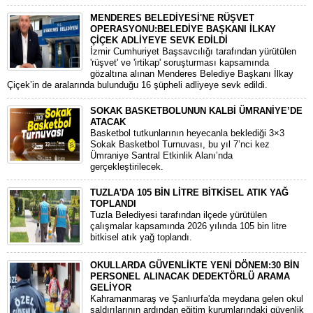
MENDERES BELEDİYESİ'NE RÜŞVET
OPERASYONU:BELEDİYE BAŞKANI İLKAY
ÇİÇEK ADLİYEYE SEVK EDİLDİ
​İzmir Cumhuriyet Başsavcılığı tarafından yürütülen
'rüşvet' ve 'irtikap' soruşturması kapsamında
gözaltına alınan Menderes Belediye Başkanı İlkay
Çiçek’in de aralarında bulunduğu 16 şüpheli adliyeye sevk edildi.
SOKAK BASKETBOLUNUN KALBİ ÜMRANİYE’DE
ATACAK
Basketbol tutkunlarının heyecanla beklediği 3×3
Sokak Basketbol Turnuvası, bu yıl 7’nci kez
Ümraniye Santral Etkinlik Alanı’nda
gerçekleştirilecek.
TUZLA'DA 105 BİN LİTRE BİTKİSEL ATIK YAĞ
TOPLANDI
Tuzla Belediyesi tarafından ilçede yürütülen
çalışmalar kapsamında 2026 yılında 105 bin litre
bitkisel atık yağ toplandı.
OKULLARDA GÜVENLİKTE YENİ DÖNEM:30 BİN
PERSONEL ALINACAK DEDEKTÖRLÜ ARAMA
GELİYOR
​Kahramanmaraş ve Şanlıurfa'da meydana gelen okul
saldırılarının ardından eğitim kurumlarındaki güvenlik