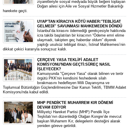
ziyaretleriyle sosyal medyada büyük beğeni toplayan
Doğan ailesi için Aile ve Sosyal Hizmetler Bakanlığı
harekete geçti.
UYAP'TAN KİRACIYA KÖTÜ HABER:''TEBLİGAT
GELMEDİ'' SAVUNMASI MAHKEMEDEN DÖNDÜ
​İstanbul’da kirasını ödemediği gerekçesiyle hakkında
icra takibi başlatılan bir kiracının “Ödeme emri elime
ulaşmadı, takipten geç haberdar oldum” diyerek
yaptığı usulsüz tebligat itirazı, İstinaf Mahkemesi’nin
dikkat çekici kararıyla sonuçsuz kaldı.
ÇERÇEVE YASA TEKLİFİ ADALET
KOMİSYONU'NDAN GEÇTİ:SÜREÇ NASIL
İŞLEYECEK?
​Kamuoyunda "Çerçeve Yasa" olarak bilinen ve terör
örgütü PKK'nin kendisini feshederek silah
bırakmasını hedefleyen Milli Dayanışma ve
Toplumsal Bütünlüğün Güçlendirilmesine Dair Kanun Teklifi, TBMM Adalet
Komisyonu'nda kabul edildi.
MHP PENDİK'TE MUHARREM KIR DÖNEMİ
DEVAM EDİYOR
​Milliyetçi Hareket Partisi (MHP) Pendik İlçe
Teşkilatı’nın düzenlediği Olağan Kongre’de mevcut
başkan Muharrem Kır, delegelerin desteğini alarak
yeniden göreve getirildi.