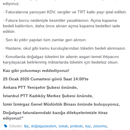
ediyoruz;
· Faturalarına yansıyan KDV, vergiler ve TRT katkı payı iptal edilsin.
· Fatura borcu nedeniyle kesintiler yasaklansın. Açma kapama
bedeli kaldırılsın, daha önce alınan açma kapama bedelleri iade
edilsin.
· Son iki yıldır yapılan tüm zamlar geri alınsın.
· Hastane, okul gibi kamu kuruluşlarından tüketim bedeli alınmasın.
· Konutlarda doğalgaz tüketimi bir ailenin asgari temel ihtiyacını
karşılayacak belirlenmiş miktarlarda tüketim için bedelsiz olsun.
Kaz gibi yolunmayı reddediyoruz!
25 Ocak 2020 Cumartesi günü Saat 14:00'te
Ankara PTT Yenişehir Şubesi önünde,
İstanbul PTT Kadıköy Merkez Şubesi önünde,
İzmir İzmirgaz Genel Müdürlük Binası önünde buluşuyoruz,
Doğalgaz faturalarındaki kazığa dilekçelerimizle itiraz
ediyoruz!"
,
,
,
,
,
,
Etiketler:
tkp
doğalgazieylem
sokak
protesto
kaz
yolunma