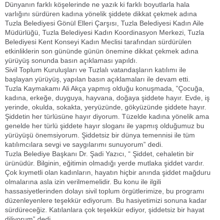
Dünyanın farklı köşelerinde ne yazık ki farklı boyutlarla hala
varlığını sürdüren kadına yönelik şiddete dikkat çekmek adına
Tuzla Belediyesi Gönül Elleri Çarşısı, Tuzla Belediyesi Kadın Aile
Müdürlüğü, Tuzla Belediyesi Kadın Koordinasyon Merkezi, Tuzla
Belediyesi Kent Konseyi Kadın Meclisi tarafından sürdürülen
etkinliklerin son gününde günün önemine dikkat çekmek adına
yürüyüş sonunda basın açıklaması yapıldı.
Sivil Toplum Kuruluşları ve Tuzlalı vatandaşların katılımı ile
başlayan yürüyüş, yapılan basın açıklamaları ile devam etti.
Tuzla Kaymakamı Ali Akça yapmış olduğu konuşmada, ”Çocuğa,
kadına, erkeğe, duyguya, hayvana, doğaya şiddete hayır. Evde, iş
yerinde, okulda, sokakta, yeryüzünde, gökyüzünde şiddete hayır.
Şiddetin her türlüsüne hayır diyorum. Tüzelde kadına yönelik ama
genelde her türlü şiddete hayır sloganı ile yapmış olduğumuz bu
yürüyüşü önemsiyorum. Şiddetsiz bir dünya temennisi ile tüm
katılımcılara sevgi ve saygılarımı sunuyorum” dedi.
Tuzla Belediye Başkanı Dr. Şadi Yazıcı, “ Şiddet, cehaletin bir
ürünüdür. Bilginin, eğitimin olmadığı yerde mutlaka şiddet vardır.
Çok kıymetli olan kadınların, hayatın hiçbir anında şiddet mağduru
olmalarına asla izin verilmemelidir. Bu konu ile ilgili
hassasiyetlerinden dolayı sivil toplum örgütlerimize, bu programı
düzenleyenlere teşekkür ediyorum. Bu hasiyetimizi sonuna kadar
sürdüreceğiz. Katılanlara çok teşekkür ediyor, şiddetsiz bir hayat
diliyorum” dedi.