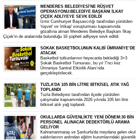
MENDERES BELEDİYESİ'NE RÜŞVET
OPERASYONU:BELEDİYE BAŞKANI İLKAY
ÇİÇEK ADLİYEYE SEVK EDİLDİ
​İzmir Cumhuriyet Başsavcılığı tarafından yürütülen
'rüşvet' ve 'irtikap' soruşturması kapsamında
gözaltına alınan Menderes Belediye Başkanı İlkay
Çiçek’in de aralarında bulunduğu 16 şüpheli adliyeye sevk edildi.
SOKAK BASKETBOLUNUN KALBİ ÜMRANİYE’DE
ATACAK
Basketbol tutkunlarının heyecanla beklediği 3×3
Sokak Basketbol Turnuvası, bu yıl 7’nci kez
Ümraniye Santral Etkinlik Alanı’nda
gerçekleştirilecek.
TUZLA'DA 105 BİN LİTRE BİTKİSEL ATIK YAĞ
TOPLANDI
Tuzla Belediyesi tarafından ilçede yürütülen
çalışmalar kapsamında 2026 yılında 105 bin litre
bitkisel atık yağ toplandı.
OKULLARDA GÜVENLİKTE YENİ DÖNEM:30 BİN
PERSONEL ALINACAK DEDEKTÖRLÜ ARAMA
GELİYOR
​Kahramanmaraş ve Şanlıurfa'da meydana gelen okul
saldırılarının ardından eğitim kurumlarındaki güvenlik