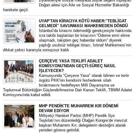
ziyaretleriyle sosyal medyada büyük beğeni toplayan
Doğan ailesi için Aile ve Sosyal Hizmetler Bakanlığı
harekete geçti.
UYAP'TAN KİRACIYA KÖTÜ HABER:''TEBLİGAT
GELMEDİ'' SAVUNMASI MAHKEMEDEN DÖNDÜ
​İstanbul’da kirasını ödemediği gerekçesiyle hakkında
icra takibi başlatılan bir kiracının “Ödeme emri elime
ulaşmadı, takipten geç haberdar oldum” diyerek
yaptığı usulsüz tebligat itirazı, İstinaf Mahkemesi’nin
dikkat çekici kararıyla sonuçsuz kaldı.
ÇERÇEVE YASA TEKLİFİ ADALET
KOMİSYONU'NDAN GEÇTİ:SÜREÇ NASIL
İŞLEYECEK?
​Kamuoyunda "Çerçeve Yasa" olarak bilinen ve terör
örgütü PKK'nin kendisini feshederek silah
bırakmasını hedefleyen Milli Dayanışma ve
Toplumsal Bütünlüğün Güçlendirilmesine Dair Kanun Teklifi, TBMM Adalet
Komisyonu'nda kabul edildi.
MHP PENDİK'TE MUHARREM KIR DÖNEMİ
DEVAM EDİYOR
​Milliyetçi Hareket Partisi (MHP) Pendik İlçe
Teşkilatı’nın düzenlediği Olağan Kongre’de mevcut
başkan Muharrem Kır, delegelerin desteğini alarak
yeniden göreve getirildi.