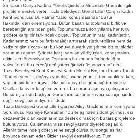
25 Kasım Dünya Kadına Yönelik Şiddetle Mücadele Günü ile ilgili
projelere destek veren Tuzla Belediyesi Gönül Elleri Çarşısı Kadın
Kent Gönüllüsü Dr. Fatma Yazıcı konuşmasında “Bu tür
farkındalıkları önemsiyoruz. Bütün başarılar toplumsal birlik ve
beraberliğin ardından gelir. Toplumumuzda son yıllarda her türlü
şiddete karşı bir farkındalık oluştu. Toplumun mimarı kadınlardır.
Kadınlarımız hem bu farkındalığı arttırarak sürdürebilirse hem de
yetiştirdiğimiz çocukları bu konuya duyarlı yetiştirirse biz bu şiddet
sorununu aşarız. Şiddete karşı yapılan yürüyüşleri, konuşmaları,
etkinlikleri önemsiyoruz. Toplumun bu konuda farkındalığını
yükselterek bu gerçeği değiştireceğimizi düşünüyorum” dedi.
Tuzla Belediyesi Kent Konseyi Kadın Meclisi Başkanı Funda Torlak
“Kadına yönelik, doğaya yönelik, insana yönelik, tüm canlılara karşı
yapılan şiddete karşıyız. Biz bu konuyu bir güne sığdırmıyoruz.
Okullar da evlerde eğitim vererek bu sorunu aşmaya çalışıyoruz.
Bu süreç ailede başlıyor. Sorunların çözüme kavuşması için şiddet
değil, sevgi lazım diyoruz” dedi.
Tuzla Belediyesi Gönül Elleri Çarşısı Aileyi Güçlendirme Komisyonu
Sorumlusu Nazmiye Kahraman “Bizler eşinden şiddet görmüş, eşi
cezaevinde olan kadınlarımıza destek olmak için bu tarz projelerde
bulunuyoruz. Çalışmalarımıza sevgi yaşatır diyerek başladık.
Ailenin temelinde şiddet yerine sevgi olursa bu döngü asırlar
boyunca devam eder. Bizler sevgiyi destekliyoruz. Tüm