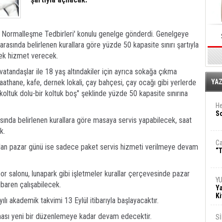
n Ayı Normalleşme Tedbirleri' konulu genelge gönderdi. Genelgeye
asında belirlenen kurallara göre yüzde 50 kapasite sınırı şartıyla
erek hizmet verecek.
vatandaşlar ile 18 yaş altındakiler için ayrıca sokağa çıkma
E
athane, kafe, dernek lokali, çay bahçesi, çay ocağı gibi yerlerde
YA
oltuk dolu-bir koltuk boş" şeklinde yüzde 50 kapasite sınırına
He
So
sında belirlenen kurallara göre masaya servis yapabilecek, saat
k.
Ca
lan pazar günü ise sadece paket servis hizmeti verilmeye devam
“T
or salonu, lunapark gibi işletmeler kurallar çerçevesinde pazar
Y
ibaren çalışabilecek.
Ya
Ki
ı akademik takvimi 13 Eylül itibarıyla başlayacaktır.
ası yeni bir düzenlemeye kadar devam edecektir.
S