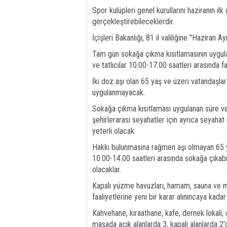
Spor kulüpleri genel kurullarını haziranın ilk
gerçekleştirebileceklerdir.
İçişleri Bakanlığı, 81 il valiliğine "Hazira
Tam gün sokağa çıkma kısıtlamasının uygula
ve tatlıcılar 10.00-17.00 saatleri arasında f
İki doz aşı olan 65 yaş ve üzeri vatandaşlar
uygulanmayacak.
Sokağa çıkma kısıtlaması uygulanan süre ve
şehirlerarası seyahatler için ayrıca seyaha
yeterli olacak.
Hakkı bulunmasına rağmen aşı olmayan 65 ya
10.00-14.00 saatleri arasında sokağa çıkab
olacaklar.
Kapalı yüzme havuzları, hamam, sauna ve masa
faaliyetlerine yeni bir karar alınıncaya kad
Kahvehane, kıraathane, kafe, dernek lokali
masada açık alanlarda 3, kapalı alanlarda 2