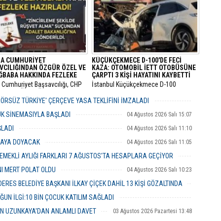
A CUMHURİYET
KÜÇÜKÇEKMECE D-100'DE FECİ
VCILIĞINDAN ÖZGÜR ÖZEL VE
KAZA: OTOMOBİL İETT OTOBÜSÜNE
AĞBABA HAKKINDA FEZLEKE
ÇARPTI 3 KİŞİ HAYATINI KAYBETTİ
a Cumhuriyet Başsavcılığı, CHP
​İstanbul Küçükçekmece D-100
Başkanı Özgür Özel ile CHP
Karayolu Edirne istikametinde
 Milletvekili Veli Ağbaba
sürücüsünün kimliği henüz tespit
ERÖRSÜZ TÜRKİYE' ÇERÇEVE YASA TEKLİFİNİ İMZALADI
aki yasal incelemelerin
edilemeyen 34 BLN 100 plakalı
04 Ağustos 2026 Salı 16:18
ndığını ve her iki isim için de
otomobil, önünde seyreden bir İETT
UK SİNEMASIYLA BAŞLADI
04 Ağustos 2026 Salı 15:07
mazlıklarının kaldırılması
otobüsüne arkadan hızla çarptı.
ŞLADI
le fezleke hazırlandığını
04 Ağustos 2026 Salı 11:10
u.
MAYA DOYACAK
04 Ağustos 2026 Salı 11:05
EMEKLİ AYLIĞI FARKLARI 7 AĞUSTOS'TA HESAPLARA GEÇİYOR
04 Ağustos 2026 Salı 10:43
NI MERT POLAT OLDU
04 Ağustos 2026 Salı 10:23
RES BELEDİYE BAŞKANI İLKAY ÇİÇEK DAHİL 13 KİŞİ GÖZALTINDA
04 Ağustos 2026 Salı 10:02
ĞUN İLGİ:10 BİN ÇOCUK KATILIM SAĞLADI
03 Ağustos 2026 Pazartesi 16:31
İN UZUNKAYA'DAN ANLAMLI DAVET
03 Ağustos 2026 Pazartesi 13:48