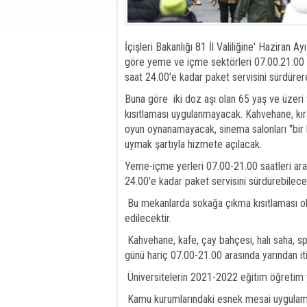
İçişleri Bakanlığı 81 İl Valiliğine' Hazira
göre yeme ve içme sektörleri 07.00.21:00 ar
saat 24.00'e kadar paket servisini sürdür
Buna göre iki doz aşı olan 65 yaş ve üzeri 
kısıtlaması uygulanmayacak. Kahvehane, kıra
oyun oynanamayacak, sinema salonları "bir k
uymak şartıyla hizmete açılacak.
Yeme-içme yerleri 07.00-21.00 saatleri ara
24.00'e kadar paket servisini sürdürebilece
Bu mekanlarda sokağa çıkma kısıtlaması o
edilecektir.
Kahvehane, kafe, çay bahçesi, halı saha, sp
günü hariç 07.00-21.00 arasında yarından it
Üniversitelerin 2021-2022 eğitim öğretim yıl
Kamu kurumlarındaki esnek mesai uygulam