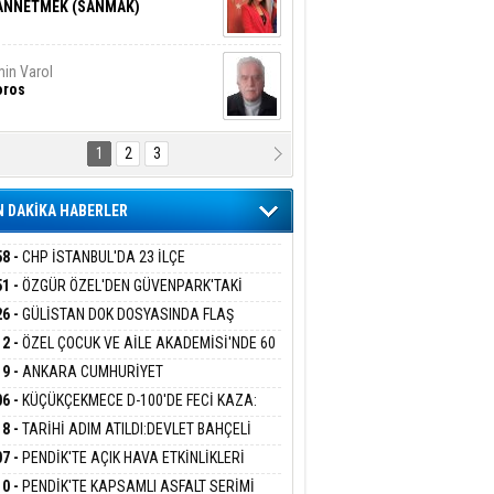
ANNETMEK (SANMAK)
in Varol
oros
1
2
3
NALİZ/ ODABAŞ
ranlık DNA Kuşaklararası
ddetin Biyolojik Faturası
 DAKİKA HABERLER
yar Adıyaman
en Bu Sahaya Sığmazam
58 -
CHP İSTANBUL'DA 23 İLÇE
KANLIĞI'NDA ATAMALAR GERÇEKLEŞTİ
51 -
ÖZGÜR ÖZEL'DEN GÜVENPARK'TAKİ
İLERE DESTEK:''SONUÇ ALANA KADAR
26 -
GÜLİSTAN DOK DOSYASINDA FLAŞ
san Ali Çölük
ANIZDAYIZ''
r Satırın İçindeki İnsan
İŞME: 2 DALGIÇ DELİL KARARTMA
12 -
ÖZEL ÇOCUK VE AİLE AKADEMİSİ'NDE 60
LAMASIYLA TUTUTKLANDI
UĞA HİZMET VERİLDİ
19 -
ANKARA CUMHURİYET
SAVCILIĞINDAN ÖZGÜR ÖZEL VE VELİ
06 -
KÜÇÜKÇEKMECE D-100'DE FECİ KAZA:
gi Kılıç
İVAS: ATEŞE ATILAN VİCDAN
ABA HAKKINDA FEZLEKE
MOBİL İETT OTOBÜSÜNE ÇARPTI 3 KİŞİ
18 -
TARİHİ ADIM ATILDI:DEVLET BAHÇELİ
ATINI KAYBETTİ
RÖRSÜZ TÜRKİYE' ÇERÇEVE YASA TEKLİFİNİ
07 -
PENDİK'TE AÇIK HAVA ETKİNLİKLERİ
ALADI
UK SİNEMASIYLA BAŞLADI
ARIŞ BAŞARSLAN
10 -
PENDİK'TE KAPSAMLI ASFALT SERİMİ