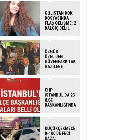
GÜLİSTAN DOK
DOSYASINDA
FLAŞ GELİŞME: 2
DALGIÇ DELİL
KARARTMA
SUÇLAMASIYLA
TUTUTKLANDI
ÖZGÜR
ÖZEL'DEN
GÜVENPARK'TAKİ
GAZİLERE
DESTEK:''SONUÇ
ALANA KADAR
ARKANIZDAYIZ''
CHP
İSTANBUL'DA 23
İLÇE
BAŞKANLIĞI'NDA
ATAMALAR
GERÇEKLEŞTİ
KÜÇÜKÇEKMECE
D-100'DE FECİ
KAZA: