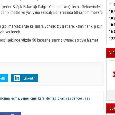
A
BAŞ
11:
i yerler Sağlık Bakanlığı Salgın Yönetimi ve Çalışma Rehberindeki
SİN
10:
yönden 2 metre ve yan yana sandalyeler arasında 60 santim mesafe
M
EME
10:
A
HES
BAŞ
10:
gibi merkezlerde kalanlara yönelik ziyaretlere, kalan her kişi için
OPE
zin verilecek.
16:
İLK
YOĞ
13:
k boş" şeklinde yüzde 50 kapasite sınırına uymak şartıyla hizmet
ERS
VİD
etle
LinkedIn
K
Y
 normalleşme
,
yeme içme
,
kafe
,
dernek lokali
,
çay bahçesi
,
çay
İZ
ÇO