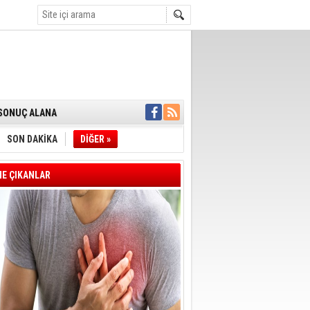
GERÇEKLEŞTİ
'SONUÇ ALANA
DELİL KARARTMA
 VERİLDİ
VE VELİ AĞBABA
SON DAKİKA
DİĞER »
OTOBÜSÜNE
YE' ÇERÇEVE YASA
A BAŞLADI
E ÇIKANLAR
 FARKLARI 7
T OLDU
E BAŞKANI İLKAY
İN ÇOCUK KATILIM
DAN ANLAMLI