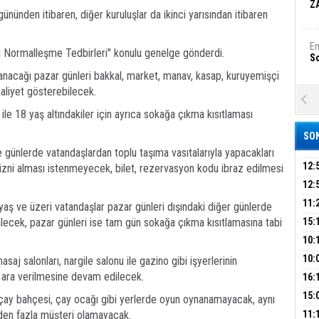
Z
 gününden itibaren, diğer kuruluşlar da ikinci yarısından itibaren
Em
n Ayı Normalleşme Tedbirleri" konulu genelge gönderdi.
S
nacağı pazar günleri bakkal, market, manav, kasap, kuruyemişçi
aaliyet gösterebilecek.
A
Ka
 ile 18 yaş altındakiler için ayrıca sokağa çıkma kısıtlaması
Şi
SON
 günlerde vatandaşlardan toplu taşıma vasıtalarıyla yapacakları
Şi
B
12:
t izni alması istenmeyecek, bilet, rezervasyon kodu ibraz edilmesi
BAŞ
12:
GAZ
11:
ş ve üzeri vatandaşlar pazar günleri dışındaki diğer günlerde
Ha
ARK
Bi
GEL
ilecek, pazar günleri ise tam gün sokağa çıkma kısıtlamasına tabi
15:
SUÇ
ÇOC
10:
BAŞ
10:
j salonları, nargile salonu ile gazino gibi işyerlerinin
Ez
S
AĞB
OTO
ar ara verilmesine devam edilecek.
16:
HAY
'TE
15:
, çay bahçesi, çay ocağı gibi yerlerde oyun oynanamayacak, aynı
İMZ
ÇOC
B
'den fazla müşteri olamayacak.
11: