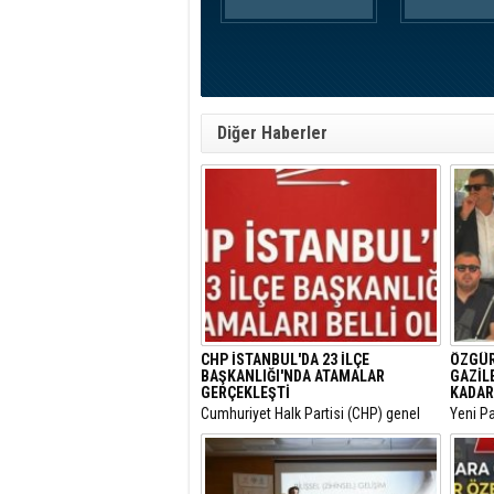
Diğer Haberler
CHP İSTANBUL'DA 23 İLÇE
ÖZGÜR
BAŞKANLIĞI'NDA ATAMALAR
GAZİL
GERÇEKLEŞTİ
KADAR
​Cumhuriyet Halk Partisi (CHP) genel
​Yeni P
merkezinin son haftalarda örgüt
Ankara
bünyesinde hayata geçirdiği görevden
sürdüre
alma ve yapılanma kararlarının
ziyaret
ardından gözler İstanbul il teşkilatına