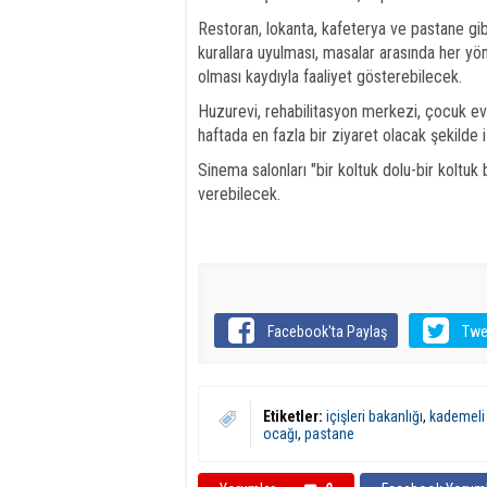
Restoran, lokanta, kafeterya ve pastane gib
kurallara uyulması, masalar arasında her 
olması kaydıyla faaliyet gösterebilecek.
Huzurevi, rehabilitasyon merkezi, çocuk evi 
haftada en fazla bir ziyaret olacak şekilde i
Sinema salonları "bir koltuk dolu-bir koltu
verebilecek.
Facebook'ta Paylaş
Twe
Etiketler:
içişleri bakanlığı
,
kademeli
ocağı
,
pastane