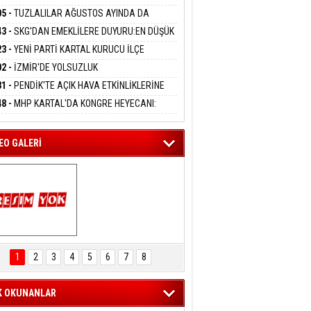
DANMAK
LADI
05 -
TUZLALILAR AĞUSTOS AYINDA DA
EMAYA DOYACAK
43 -
SKG'DAN EMEKLİLERE DUYURU:EN DÜŞÜK
eltem Kaynas
KLİ AYLIĞI FARKLARI 7 AĞUSTOS'TA
23 -
YENİ PARTİ KARTAL KURUCU İLÇE
FFETMEYECEĞİM!
APLARA GEÇİYOR
KANI MERT POLAT OLDU
02 -
İZMİR'DE YOLSUZLUK
RASYONU:MENDERES BELEDİYE BAŞKANI
31 -
PENDİK'TE AÇIK HAVA ETKİNLİKLERİNE
AY ÇİÇEK DAHİL 13 KİŞİ GÖZALTINDA
UN İLGİ:10 BİN ÇOCUK KATILIM SAĞLADI
48 -
MHP KARTAL'DA KONGRE HEYECANI:
İN UZUNKAYA'DAN ANLAMLI DAVET
EO GALERİ
ARTAL ENGELSİZ 
AŞAM FESTİVALİ 
1
2
3
4
5
6
7
8
KONSERİ 
LEYİCİLERİ MEST 
ETTİ
K OKUNANLAR