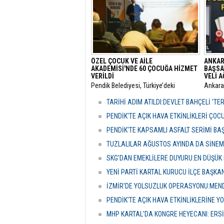
çevrilmişti.
ÖZEL ÇOCUK VE AİLE
ANKAR
AKADEMİSİ'NDE 60 ÇOCUĞA HİZMET
BAŞSA
VERİLDİ
VELİ 
Pendik Belediyesi, Türkiye’deki
​Ankar
belediyeler içinde ilk ve tek olma
Genel 
özelliği taşıyan “Özel Çocuk ve Aile
Malatya
TARİHİ ADIM ATILDI:DEVLET BAHÇELİ 'T
Akademisi”nin ilk dönemini
hakkınd
tamamladı.
tamamla
PENDİK'TE AÇIK HAVA ETKİNLİKLERİ ÇOC
dokunul
PENDİK'TE KAPSAMLI ASFALT SERİMİ BA
istemiy
duyurd
TUZLALILAR AĞUSTOS AYINDA DA SİNE
SKG'DAN EMEKLİLERE DUYURU:EN DÜŞÜK 
YENİ PARTİ KARTAL KURUCU İLÇE BAŞKA
İZMİR'DE YOLSUZLUK OPERASYONU:MENDE
PENDİK'TE AÇIK HAVA ETKİNLİKLERİNE YO
MHP KARTAL'DA KONGRE HEYECANI: ERS