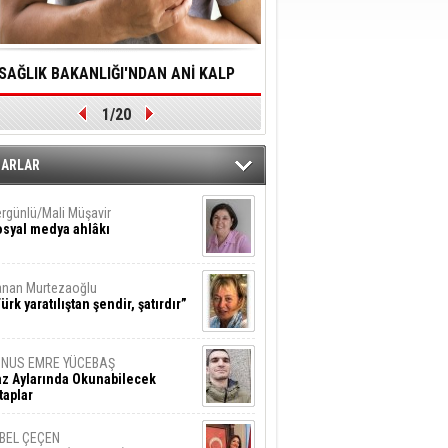
SAĞLIK BAKANLIĞI'NDAN ANİ KALP
YALNIZLIK YAŞLI BİREY
1/20
DURMALARINA HIZLI MÜDAHALE
SORUNLARA NEDEN OL
DİLMESİNE YÖNELİK ÖNLENMESİ İÇİN
ZARLAR
ÖNEMLİ ADIM
rgünlü/Mali Müşavir
syal medya ahlâkı
nan Murtezaoğlu
ürk yaratılıştan şendir, şatırdır”
UNUS EMRE YÜCEBAŞ
z Aylarında Okunabilecek
taplar
İBEL ÇEÇEN