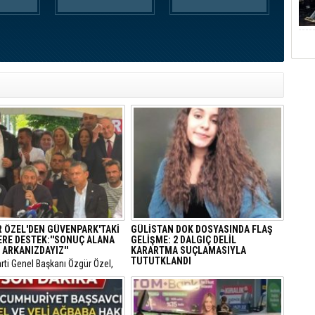
 ÖZEL'DEN GÜVENPARK'TAKİ
GÜLİSTAN DOK DOSYASINDA FLAŞ
ERE DESTEK:''SONUÇ ALANA
GELİŞME: 2 DALGIÇ DELİL
 ARKANIZDAYIZ''
KARARTMA SUÇLAMASIYLA
TUTUTKLANDI
arti Genel Başkanı Özgür Özel,
 Güvenpark’ta eylemlerini
​Tunceli’de 5 Ocak 2020’de kaybolan
n şehit yakınları ve gazileri
Munzur Üniversitesi öğrencisi Gülistan
 ederek destek mesajı verdi.
Doku (21) soruşturmasında sıcak bir
gelişme yaşandı.