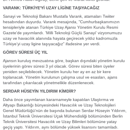
VARANK: TÜRKİYE'Yİ UZAY LİGİNE TAŞIYACAĞIZ
Sanayi ve Teknoloji Bakanı Mustafa Varank, atamaları Twiiter
hesabından duyurdu. Varank mesajında, "Cumhurbaşkanımızın
tensipleriyle atanan Türkiye Uzay Ajansı Yönetim Kurulu Resmi
Gazete'de yayımlandı. 'Milli Teknoloji Güçlü Sanayi' vizyonumuzu
uzay ve havacılık alanında hayata geçirecek yıldız kadromuzla
Türkiye’yi uzay ligine taşıyacağız" ifadesine yer verdi.
GÖREV SÜRESİ ÜÇ YIL
Ajansın kuruluş mevzuatına göre, başkan dışındaki yönetim kurulu
üyelerinin görev süresi 3 yıl olacak. Görev süresi biten üyeler
yeniden seçilebilecek. Yönetim kurulu her ay en az bir kere
toplanacak. Yönetim kurulunun çalışma usul ve esasları, ajans
tarafından çıkarılacak yönetmelikle düzenlenecek.
SERDAR HÜSEYİN YILDIRIM KİMDİR?
Daha önce yayımlanan kararnameyle kapatılan Ulaştırma ve
Altyapı Bakanlığı bünyesindeki Havacılık ve Uzay Teknolojileri
Genel Müdürlüğü'nün de başında bulunan Serdar Hüseyin Yıldırım,
İstanbul Teknik Üniversitesi Uçak Mühendisliği bölümünden Berlin
Teknik Üniversitesi Havacılık ve Uzay Bilimleri bölümüne yatay
geçiş yaptı. Yıldırım, aynı bölümde yüksek lisansını tamamladı.