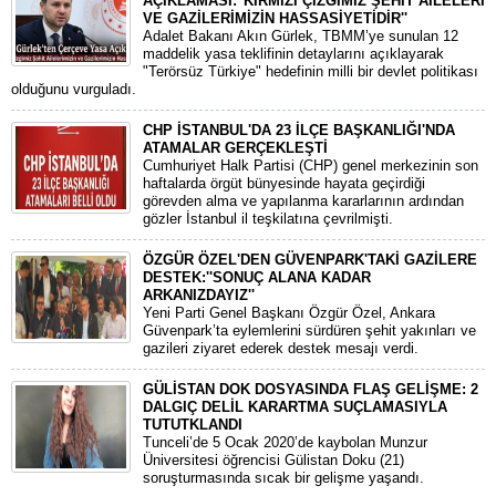
AÇIKLAMASI:''KIRMIZI ÇİZGİMİZ ŞEHİT AİLELERİ
VE GAZİLERİMİZİN HASSASİYETİDİR''
Adalet Bakanı Akın Gürlek, TBMM’ye sunulan 12
maddelik yasa teklifinin detaylarını açıklayarak
"Terörsüz Türkiye" hedefinin milli bir devlet politikası
olduğunu vurguladı.
CHP İSTANBUL'DA 23 İLÇE BAŞKANLIĞI'NDA
ATAMALAR GERÇEKLEŞTİ
​Cumhuriyet Halk Partisi (CHP) genel merkezinin son
haftalarda örgüt bünyesinde hayata geçirdiği
görevden alma ve yapılanma kararlarının ardından
gözler İstanbul il teşkilatına çevrilmişti.
ÖZGÜR ÖZEL'DEN GÜVENPARK'TAKİ GAZİLERE
DESTEK:''SONUÇ ALANA KADAR
ARKANIZDAYIZ''
​Yeni Parti Genel Başkanı Özgür Özel, Ankara
Güvenpark’ta eylemlerini sürdüren şehit yakınları ve
gazileri ziyaret ederek destek mesajı verdi.
GÜLİSTAN DOK DOSYASINDA FLAŞ GELİŞME: 2
DALGIÇ DELİL KARARTMA SUÇLAMASIYLA
TUTUTKLANDI
​Tunceli’de 5 Ocak 2020’de kaybolan Munzur
Üniversitesi öğrencisi Gülistan Doku (21)
soruşturmasında sıcak bir gelişme yaşandı.