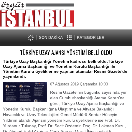
SON DAKİKA
KATEGORİLER
TÜRKİYE UZAY AJANSI YÖNETİMİ BELLİ OLDU
Türkiye Uzay Başkanlığı Yönetim kadrosu belli oldu.Türkiye
Uzay Ajansı Başkanlığı ve Yönetim Kurulu Başkanlığı ile
Yönetim Kurulu üyeliklerine yapılan atamalar Resmi Gazete'de
yayımlandı.
07 Ağustos 2019 Çarşamba 10:03
Resmi Gazete'nin bugünkü sayısında yer
alan Cumhurbaşkanlığı Atama Kararı'na
göre; Türkiye Uzay Ajansı Başkanlığı ve
Yönetim Kurulu Başkanlığına Ulaştırma ve Altyapı Bakanlığı
Havacılık ve Uzay Teknolojileri Genel Müdürü Serdar Hüseyin
Yıldırım atandı. Ajansın yönetim kurulu üyeliklerine ise Prof. Dr.
Yurdanur Tulunay, Prof. Dr. Sacit Özdemir, Doç. Dr. Lokman Kuzu,
Dr. Ahmed Halid Akgiray, Cenk Şen ve Murat İkinci getirildi.