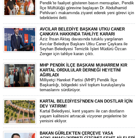
​Pendik’te faaliyet gösteren basın mensupları, Pendik
İlçe Müftülüğü görevine başlayan Dr. Abdulhamid
Pehlivan’ı makamında ziyaret ederek yeni görevi için
tebriklerini iletti.
AVCILAR BELEDİYE BAŞKANI UTKU CANER
ÇANKAYA HAKKINDA TAHLİYE KARARI
​Aziz İhsan Aktaş davasında tutuklu yargılanan
Avcılar Belediye Başkanı Utku Caner Çaykara ile
Seyhan Belediyesi Temizlik İşleri Müdürü Özcan
Zenger için tahliye kararı çıktı.
MHP PENDİK İLÇE BAŞKANI MUHARREM KIR
KARTAL ORDULULAR DERNEĞİ HEYETİNİ
AĞIRLADI
​Milliyetçi Hareket Partisi (MHP) Pendik İlçe
Başkanlığı, bölgedeki sivil toplum kuruluşlarıyla
temaslarını sürdürüyor.
KARTAL BELEDİYESİ’NDEN CAN DOSTLAR İÇİN
DEV YATIRIM!
Kartal Belediyesi, kent yaşamı ile can dostların
yaşam kalitesini artıracak vizyoner projelerine bir
yenisini ekliyor.
BAKAN GÜRLEK'TEN ÇERÇEVE YASA