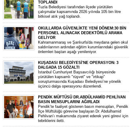
TOPLANDI
Tuzla Belediyesi tarafından ilçede yürütülen
çalışmalar kapsamında 2026 yılında 105 bin litre
bitkisel atık yağ toplandı.
OKULLARDA GÜVENLİKTE YENİ DÖNEM:30 BİN
PERSONEL ALINACAK DEDEKTÖRLÜ ARAMA
GELİYOR
​Kahramanmaraş ve Şanlıurfa'da meydana gelen okul
saldırılarının ardından eğitim kurumlarındaki güvenlik
önlemleri baştan aşağı yenileniyor.
KUŞADASI BELEDİYESİ'NE OPERASYON: 3
DALGADA 15 GÖZALTI
​İstanbul Cumhuriyet Başsavcılığı bünyesinde
yürütülen kapsamlı "rüşvet" ve "irtikap"
soruşturmasında Kuşadası Belediyesi’ne yönelik
üçüncü dalga operasyonu düzenlendi.
PENDİK MÜFTÜSÜ DR.ABDÜLHAMİD PEHLİVAN
BASIN MENSUPLARINI AĞIRLADI
​Pendik’te faaliyet gösteren basın mensupları, Pendik
İlçe Müftülüğü görevine başlayan Dr. Abdulhamid
Pehlivan’ı makamında ziyaret ederek yeni görevi için
tebriklerini iletti.