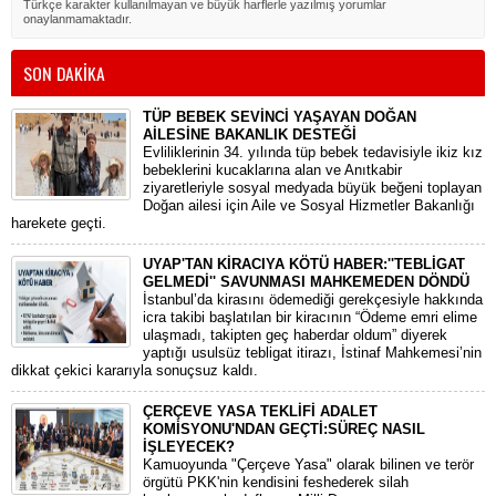
Türkçe karakter kullanılmayan ve büyük harflerle yazılmış yorumlar
onaylanmamaktadır.
SON DAKİKA
TÜP BEBEK SEVİNCİ YAŞAYAN DOĞAN
AİLESİNE BAKANLIK DESTEĞİ
​Evliliklerinin 34. yılında tüp bebek tedavisiyle ikiz kız
bebeklerini kucaklarına alan ve Anıtkabir
ziyaretleriyle sosyal medyada büyük beğeni toplayan
Doğan ailesi için Aile ve Sosyal Hizmetler Bakanlığı
harekete geçti.
UYAP'TAN KİRACIYA KÖTÜ HABER:''TEBLİGAT
GELMEDİ'' SAVUNMASI MAHKEMEDEN DÖNDÜ
​İstanbul’da kirasını ödemediği gerekçesiyle hakkında
icra takibi başlatılan bir kiracının “Ödeme emri elime
ulaşmadı, takipten geç haberdar oldum” diyerek
yaptığı usulsüz tebligat itirazı, İstinaf Mahkemesi’nin
dikkat çekici kararıyla sonuçsuz kaldı.
ÇERÇEVE YASA TEKLİFİ ADALET
KOMİSYONU'NDAN GEÇTİ:SÜREÇ NASIL
İŞLEYECEK?
​Kamuoyunda "Çerçeve Yasa" olarak bilinen ve terör
örgütü PKK'nin kendisini feshederek silah