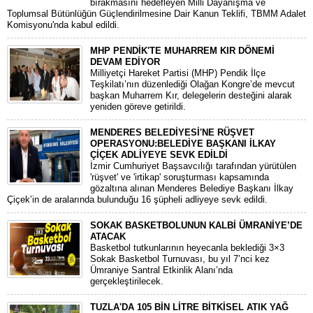
bırakmasını hedefleyen Milli Dayanışma ve
Toplumsal Bütünlüğün Güçlendirilmesine Dair Kanun Teklifi, TBMM Adalet
Komisyonu'nda kabul edildi.
MHP PENDİK'TE MUHARREM KIR DÖNEMİ
DEVAM EDİYOR
​Milliyetçi Hareket Partisi (MHP) Pendik İlçe
Teşkilatı’nın düzenlediği Olağan Kongre’de mevcut
başkan Muharrem Kır, delegelerin desteğini alarak
yeniden göreve getirildi.
MENDERES BELEDİYESİ'NE RÜŞVET
OPERASYONU:BELEDİYE BAŞKANI İLKAY
ÇİÇEK ADLİYEYE SEVK EDİLDİ
​İzmir Cumhuriyet Başsavcılığı tarafından yürütülen
'rüşvet' ve 'irtikap' soruşturması kapsamında
gözaltına alınan Menderes Belediye Başkanı İlkay
Çiçek’in de aralarında bulunduğu 16 şüpheli adliyeye sevk edildi.
SOKAK BASKETBOLUNUN KALBİ ÜMRANİYE’DE
ATACAK
Basketbol tutkunlarının heyecanla beklediği 3×3
Sokak Basketbol Turnuvası, bu yıl 7’nci kez
Ümraniye Santral Etkinlik Alanı’nda
gerçekleştirilecek.
TUZLA'DA 105 BİN LİTRE BİTKİSEL ATIK YAĞ