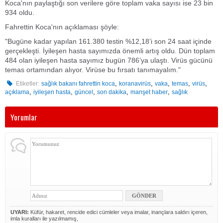
Koca'nın paylaştığı son verilere göre toplam vaka sayısı ise 23 bin
934 oldu.
Fahrettin Koca'nın açıklaması şöyle:
"Bugüne kadar yapılan 161.380 testin %12,18’i son 24 saat içinde
gerçekleşti. İyileşen hasta sayımızda önemli artış oldu. Dün toplam
484 olan iyileşen hasta sayımız bugün 786’ya ulaştı. Virüs gücünü
temas ortamından alıyor. Virüse bu fırsatı tanımayalım."
,
,
,
,
,
Etiketler:
sağlık bakanı fahrettin koca
koranavirüs
vaka
temas
virüs
,
,
,
,
,
açıklama
iyileşen hasta
güncel
son dakika
manşet haber
sağlık
Yorumlar
UYARI:
Küfür, hakaret, rencide edici cümleler veya imalar, inançlara saldırı içeren,
imla kuralları ile yazılmamış,