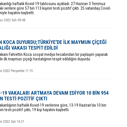
akanlığı haftalık Kovid-19 tablosunu açıkladı. 27 Haziran 3 Temmuz
ki verilere göre 57 bin 113 kişinin testi pozitif çıktı. 25 vatandaş Covid-
iyle hayatını kaybetti.
z 2022 Salı 09:48
 KOCA DUYURDU;TÜRKİYE'DE İLK MAYMUN ÇİÇEĞİ
LIĞI VAKASI TESPİT EDİLDİ
Bakanı Fahrettin Koca sosyal medya hesabından bir paylaşım yaparak
de ilk maymun çiçeği hastalığının tespit edildiğini duyurdu.
an 2022 Perşembe 11:15
-19 VAKALARI ARTMAYA DEVAM EDİYOR 10 BİN 954
İN TESTİ POZİTİF ÇIKTI
akanlığının haftalık Kovid-19 verilerine göre, 13-19 Haziran'da 10 bin
in testi pozitif çıktı, 19 kişi hayatını kaybetti.
n 2022 Salı 16:21