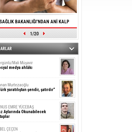
SAĞLIK BAKANLIĞI'NDAN ANİ KALP
YALNIZLIK YAŞLI BİREY
1/20
DURMALARINA HIZLI MÜDAHALE
SORUNLARA NEDEN OL
DİLMESİNE YÖNELİK ÖNLENMESİ İÇİN
ZARLAR
ÖNEMLİ ADIM
rgünlü/Mali Müşavir
syal medya ahlâkı
nan Murtezaoğlu
ürk yaratılıştan şendir, şatırdır”
UNUS EMRE YÜCEBAŞ
z Aylarında Okunabilecek
taplar
İBEL ÇEÇEN