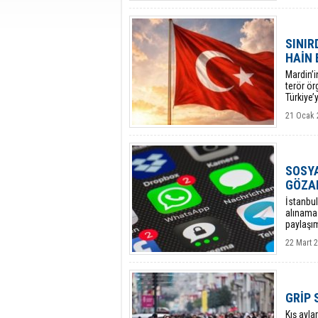
SINIR
HAİN 
​Mardin’
terör ör
Türkiye’
21 Ocak 
SOSYA
GÖZAL
İstanbu
alınama
paylaşım
22 Mart 
GRİP 
Kış ayla