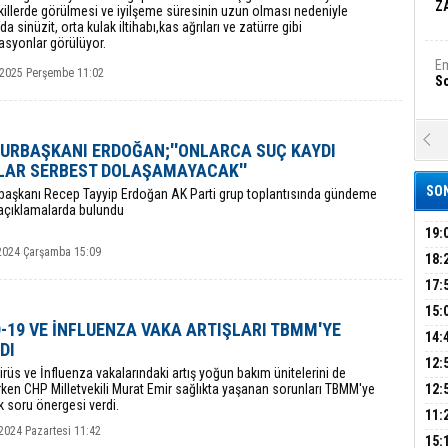
Z
ekillerde görülmesi ve iyilşeme süresinin uzun olması nedeniyle
da sinüzit, orta kulak iltihabı,kas ağrıları ve zatürre gibi
asyonlar görülüyor.
Em
 2025 Perşembe 11:02
S
A
URBAŞKANI ERDOĞAN;''ONLARCA SUÇ KAYDI
Ka
LAR SERBEST DOLAŞAMAYACAK''
Şi
SON
aşkanı Recep Tayyip Erdoğan AK Parti grup toplantısında gündeme
 açıklamalarda bulundu
Şi
B
19:
2024 Çarşamba 15:09
PEH
18:
ÇAN
17:
Ha
Bi
KIR
15:
-19 VE İNFLUENZA VAKA ARTIŞLARI TBMM'YE
AĞI
İÇİ
14:
DI
AÇI
12:
Ez
rüs ve İnfluenza vakalarındaki artış yoğun bakım ünitelerini de
S
VE 
BAŞ
ken CHP Milletvekili Murat Emir sağlıkta yaşanan sorunları TBMM'ye
12:
k soru önergesi verdi.
GAZ
11:
2024 Pazartesi 11:42
ARK
GEL
B
15: