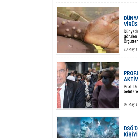
DÜNYA
VİRÜS
Dünyada
görülen 
örgütten
20 Mayıs
PROF.
AKTİV
Prof. Dr
belirter
07 Mayıs
DSÖ'D
KİŞİY