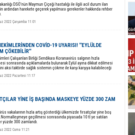
akanlığı DSÖ'nün Maymun Çiçeği hastalığı ile ilgili acil durum ilan
in ardından harekete geçerek yapılması gerekenler hakkında rehber
.
z 2022 Çarşamba 11:01
HEKİMLERİNDEN COVİD-19 UYARISI! ''EYLÜLDE
M ÇÖKEBİLİR''
imleri Çalışanları Birliği Sendikası Koranavirüs salgının hızla
esi sonrasında açıklamalarda bulunarak Eylül ayına dikkat edilmesi
ini aksi taktirde sağlık sistemin çökme ile karşı karşıya kalabileceği
aptı.
z 2022 Pazartesi 11:17
TÇILAR YİNE İŞ BAŞINDA MASKEYE YÜZDE 300 ZAM
rüs vakalarının hızla artış gösterdiği ülkemizde fırsatçılar yine boş
.Normalleşmeye geçillmesi sonrasında piyasada 10 tl ye satılan
r yüzde 300 zamlandı.
uz 2022 Cuma 11:21