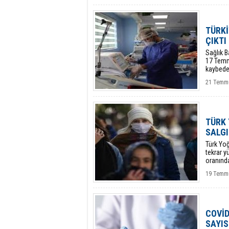
TÜRKİ
ÇIKTI
Sağlık B
17 Temmu
kaybeder
21 Temmu
TÜRK 
SALGI
Türk Yoğ
tekrar y
oranınd
19 Temmu
COVİD
SAYISI