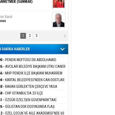
ANNETMEK (SANMAK)
in Varol
oros
1
2
3
NALİZ/ ODABAŞ
ranlık DNA Kuşaklararası
ddetin Biyolojik Faturası
 DAKİKA HABERLER
yar Adıyaman
en Bu Sahaya Sığmazam
00 -
PENDİK MÜFTÜSÜ DR.ABDÜLHAMİD
LİVAN BASIN MENSUPLARINI AĞIRLADI
26 -
AVCILAR BELEDİYE BAŞKANI UTKU CANER
KAYA HAKKINDA TAHLİYE KARARI
56 -
MHP PENDİK İLÇE BAŞKANI MUHARREM
san Ali Çölük
r Satırın İçindeki İnsan
 KARTAL ORDULULAR DERNEĞİ HEYETİNİ
04 -
KARTAL BELEDİYESİ’NDEN CAN DOSTLAR
RLADI
N DEV YATIRIM!
48 -
BAKAN GÜRLEK'TEN ÇERÇEVE YASA
KLAMASI:''KIRMIZI ÇİZGİMİZ ŞEHİT AİLELERİ
58 -
CHP İSTANBUL'DA 23 İLÇE
gi Kılıç
İVAS: ATEŞE ATILAN VİCDAN
GAZİLERİMİZİN HASSASİYETİDİR''
KANLIĞI'NDA ATAMALAR GERÇEKLEŞTİ
51 -
ÖZGÜR ÖZEL'DEN GÜVENPARK'TAKİ
İLERE DESTEK:''SONUÇ ALANA KADAR
26 -
GÜLİSTAN DOK DOSYASINDA FLAŞ
ANIZDAYIZ''
İŞME: 2 DALGIÇ DELİL KARARTMA
ARIŞ BAŞARSLAN
12 -
ÖZEL ÇOCUK VE AİLE AKADEMİSİ'NDE 60