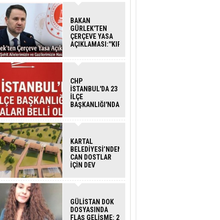
BAKAN
GÜRLEK'TEN
ÇERÇEVE YASA
AÇIKLAMASI:''KIRMIZI
ÇİZGİMİZ ŞEHİT
AİLELERİ VE
GAZİLERİMİZİN
HASSASİYETİDİR''
CHP
İSTANBUL'DA 23
İLÇE
BAŞKANLIĞI'NDA
ATAMALAR
GERÇEKLEŞTİ
KARTAL
BELEDİYESİ’NDEN
CAN DOSTLAR
İÇİN DEV
YATIRIM!
GÜLİSTAN DOK
DOSYASINDA
FLAŞ GELİŞME: 2