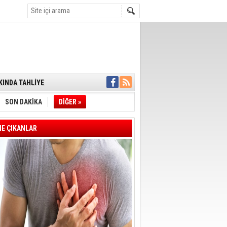
ENSUPLARINI
KINDA TAHLİYE
DULULAR DERNEĞİ
IM!
I ÇİZGİMİZ
SON DAKİKA
DİĞER »
GERÇEKLEŞTİ
'SONUÇ ALANA
DELİL KARARTMA
E ÇIKANLAR
 VERİLDİ
VE VELİ AĞBABA
OTOBÜSÜNE
YE' ÇERÇEVE YASA
A BAŞLADI