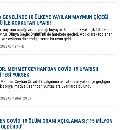
 GENELİNDE 10 ÜLKEYE YAYILAN MAYMUN ÇİÇEĞİ
Ü İLE KORKUTAN UYARI!
 maymun çiçeği virüsü paniği büyüyor. Şu ana dek yaklaşık 10 ülkede
virüs Dünya Sağlık Örgütü’nü de harekete geçirdi. Acil olarak toplanan
 yaz aylarına dair endişe veren bir uyarı geldi.
 2022 Cuma 17:45
DR. MEHMET CEYHAN'DAN COVİD-19 UYARISI!
İTESİ YÜKSEK
. Mehmet Ceyhan Covid-19 salgınının aktivitesinin yükselişe geçtiğini
ek sosyal medya üzerinden yurttaşlara uyarılarda bulundu.
 2022 Cumartesi 20:59
EN COVİD-19 ÖLÜM ORANI AÇIKLAMASI;''15 MİLYON
İ ÖLDÜRDÜ''