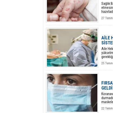
Sağlık B
etmesin
hazırladı
27 Temmu
AİLE 
SİSTE
Aile Hek
yükselm
gerektiğ
uyarısı y
25 Temmu
FIRSA
GELDİ
Koranavi
durmadı
maskele
22 Temm