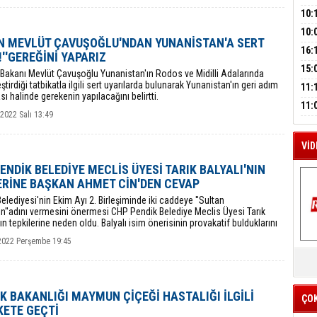
A
SUÇ
ÇOC
10:
BAŞ
10:
N MEVLÜT ÇAVUŞOĞLU'NDAN YUNANİSTAN'A SERT
AĞB
M
OTO
16:
!''GEREĞİNİ YAPARIZ
A
HAY
'TE
15:
i Bakanı Mevlüt Çavuşoğlu Yunanistan'ın Rodos ve Midilli Adalarında
İMZ
ştirdiği tatbikatla ilgili sert uyarılarda bulunarak Yunanistan'ın geri adım
ÇOC
11:
 halinde gerekenin yapılacağını belirtti.
BAŞ
11:
 2022 Salı 13:49
SİN
VİD
ENDİK BELEDİYE MECLİS ÜYESİ TARIK BALYALI'NIN
RİNE BAŞKAN AHMET CİN'DEN CEVAP
elediyesi'nin Ekim Ayı 2. Birleşiminde iki caddeye ''Sultan
n''adını vermesini önermesi CHP Pendik Belediye Meclis Üyesi Tarık
nın tepkilerine neden oldu. Balyalı isim önerisinin provakatif bulduklarını
2022 Perşembe 19:45
K
Y
İZ
K BAKANLIĞI MAYMUN ÇİÇEĞİ HASTALIĞI İLGİLİ
ÇO
KETE GEÇTİ