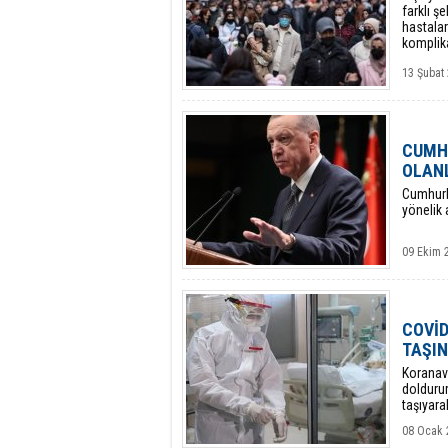
farklı ş
hastalar
komplik
13 Şubat
CUMH
OLAN
Cumhurb
yönelik
09 Ekim 
COVİD
TAŞIN
Koranavi
doldurur
taşıyara
08 Ocak 