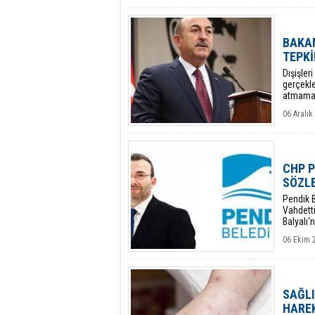
BAKA
TEPKİ
Dışişler
gerçekle
atmaması
06 Aralık
CHP P
SÖZLE
Pendik B
Vahdetti
Balyalı'
belirtti.
06 Ekim 
SAĞLI
HARE