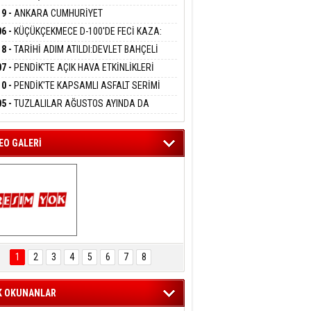
DANMAK
LAMASIYLA TUTUTKLANDI
UĞA HİZMET VERİLDİ
19 -
ANKARA CUMHURİYET
SAVCILIĞINDAN ÖZGÜR ÖZEL VE VELİ
06 -
KÜÇÜKÇEKMECE D-100'DE FECİ KAZA:
ABA HAKKINDA FEZLEKE
eltem Kaynas
MOBİL İETT OTOBÜSÜNE ÇARPTI 3 KİŞİ
18 -
TARİHİ ADIM ATILDI:DEVLET BAHÇELİ
FFETMEYECEĞİM!
ATINI KAYBETTİ
RÖRSÜZ TÜRKİYE' ÇERÇEVE YASA TEKLİFİNİ
07 -
PENDİK'TE AÇIK HAVA ETKİNLİKLERİ
ALADI
UK SİNEMASIYLA BAŞLADI
10 -
PENDİK'TE KAPSAMLI ASFALT SERİMİ
LADI
05 -
TUZLALILAR AĞUSTOS AYINDA DA
EMAYA DOYACAK
EO GALERİ
ARTAL ENGELSİZ 
AŞAM FESTİVALİ 
1
2
3
4
5
6
7
8
KONSERİ 
LEYİCİLERİ MEST 
ETTİ
K OKUNANLAR