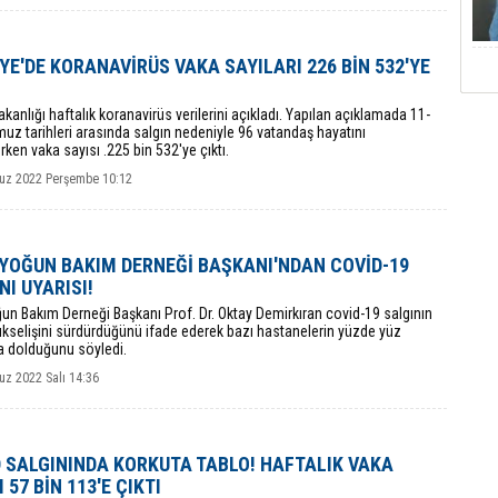
YE'DE KORANAVİRÜS VAKA SAYILARI 226 BİN 532'YE
akanlığı haftalık koranavirüs verilerini açıkladı. Yapılan açıklamada 11-
z tarihleri arasında salgın nedeniyle 96 vatandaş hayatını
ken vaka sayısı .225 bin 532'ye çıktı.
z 2022 Perşembe 10:12
YOĞUN BAKIM DERNEĞİ BAŞKANI'NDAN COVİD-19
NI UYARISI!
un Bakım Derneği Başkanı Prof. Dr. Oktay Demirkıran covid-19 salgının
ükselişini sürdürdüğünü ifade ederek bazı hastanelerin yüzde yüz
a dolduğunu söyledi.
z 2022 Salı 14:36
 SALGININDA KORKUTA TABLO! HAFTALIK VAKA
 57 BİN 113'E ÇIKTI