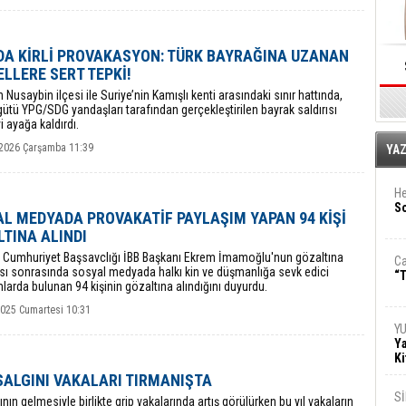
DA KİRLİ PROVAKASYON: TÜRK BAYRAĞINA UZANAN
ELLERE SERT TEPKİ!
in Nusaybin ilçesi ile Suriye’nin Kamışlı kenti arasındaki sınır hattında,
gütü YPG/SDG yandaşları tarafından gerçekleştirilen bayrak saldırısı
yi ayağa kaldırdı.
E
2026 Çarşamba 11:39
YA
He
So
L MEDYADA PROVAKATİF PAYLAŞIM YAPAN 94 KİŞİ
TINA ALINDI
l Cumhuriyet Başsavclığı İBB Başkanı Ekrem İmamoğlu'nun gözaltına
Ca
sı sonrasında sosyal medyada halkı kin ve düşmanlığa sevk edici
“T
larda bulunan 94 kişinin gözaltına alındığını duyurdu.
2025 Cumartesi 10:31
Y
Ya
Ki
SALGINI VAKALARI TIRMANIŞTA
S
rının gelmesiyle birlikte grip vakalarında artış görülürken bu yıl vakaların