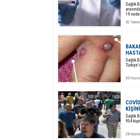
Sağlık B
arasında
19 neden
05 Temmu
BAKAN
HASTA
Sağlık 
Türkiye'
30 Hazir
COVİD
KİŞİN
Sağlık B
954 kişin
28 Hazira