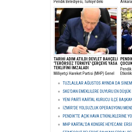
Pendik Belediyesi, Türkiye’deki
​Ankar
belediyeler içinde ilk ve tek olma
Genel 
özelliği taşıyan “Özel Çocuk ve Aile
Malatya
Akademisi”nin ilk dönemini
hakkınd
tamamladı.
tamamla
dokunul
istemiy
duyurd
TARİHİ ADIM ATILDI:DEVLET BAHÇELİ
PENDİK
'TERÖRSÜZ TÜRKİYE' ÇERÇEVE YASA
ÇOCUK
TEKLİFİNİ İMZALADI
Pendik 
​Milliyetçi Hareket Partisi (MHP) Genel
Etkinli
Başkanı Devlet Bahçeli, kamuoyunda
boyunc
"Terörsüz Türkiye" süreci olarak
geceler
TUZLALILAR AĞUSTOS AYINDA DA SİNE
adlandırılan mevzuat çalışması
vatanda
kapsamındaki çerçeve yasa teklifini
etkinli
SKG'DAN EMEKLİLERE DUYURU:EN DÜŞÜK 
TBMM'de imzalayarak resmi onayını
YENİ PARTİ KARTAL KURUCU İLÇE BAŞKA
verdi.
İZMİR'DE YOLSUZLUK OPERASYONU:MENDE
PENDİK'TE AÇIK HAVA ETKİNLİKLERİNE YO
MHP KARTAL'DA KONGRE HEYECANI: ERS