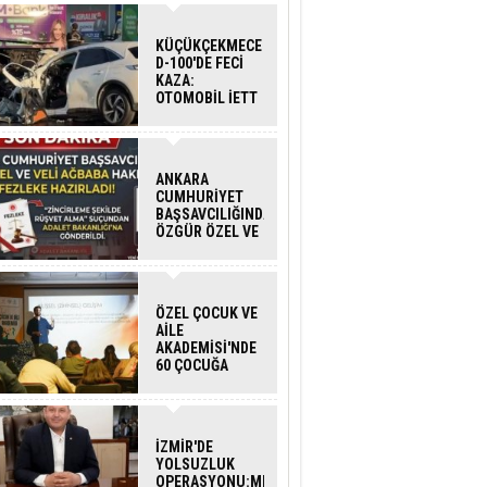
KÜÇÜKÇEKMECE
D-100'DE FECİ
KAZA:
OTOMOBİL İETT
OTOBÜSÜNE
ÇARPTI 3 KİŞİ
HAYATINI
KAYBETTİ
ANKARA
CUMHURİYET
BAŞSAVCILIĞINDAN
ÖZGÜR ÖZEL VE
VELİ AĞBABA
HAKKINDA
FEZLEKE
ÖZEL ÇOCUK VE
AİLE
AKADEMİSİ'NDE
60 ÇOCUĞA
HİZMET VERİLDİ
İZMİR'DE
YOLSUZLUK
OPERASYONU:MENDERES