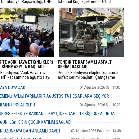
a Cumhuriyet Başsavcılığı, CHP
​İstanbul Küçükçekmece D-100
Başkanı Özgür Özel ile CHP
Karayolu Edirne istikametinde
 Milletvekili Veli Ağbaba
sürücüsünün kimliği henüz tespit
aki yasal incelemelerin
edilemeyen 34 BLN 100 plakalı
ndığını ve her iki isim için de
otomobil, önünde seyreden bir İETT
mazlıklarının kaldırılması
otobüsüne arkadan hızla çarptı.
le fezleke hazırlandığını
u.
'TE AÇIK HAVA ETKİNLİKLERİ
PENDİK'TE KAPSAMLI ASFALT
 SİNEMASIYLA BAŞLADI
SERİMİ BAŞLADI
Belediyesi, “Açık Hava Yaz
Pendik Belediyesi ekipleri kapsamlı
kleri” kapsamında ağustos ayı
asfalt serimi başlattı. Çamçeşme
a çocuk sineması, sinema
Mahallesi Aydınlı Caddesi’nde çalışan
i ve açık hava tiyatrolarıyla
ekipler, caddenin Kemalpaşa ile Misakı
MAYA DOYACAK
04 Ağustos 2026 Salı 11:05
şları kültür ve sanat
Milli Caddeleri arasında kalan yaklaşık
klerinde buluşturuyor.
400 metrelik bölümü ile caddeye bağlı
EMEKLİ AYLIĞI FARKLARI 7 AĞUSTOS'TA HESAPLARA GEÇİYOR
ara sokakları asfaltlıyor.
04 Ağustos 2026 Salı 10:43
NI MERT POLAT OLDU
04 Ağustos 2026 Salı 10:23
RES BELEDİYE BAŞKANI İLKAY ÇİÇEK DAHİL 13 KİŞİ GÖZALTINDA
04 Ağustos 2026 Salı 10:02
ĞUN İLGİ:10 BİN ÇOCUK KATILIM SAĞLADI
03 Ağustos 2026 Pazartesi 16:31
İN UZUNKAYA'DAN ANLAMLI DAVET
03 Ağustos 2026 Pazartesi 13:48