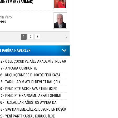
ANNETMEK (SANMAK)
in Varol
oros
1
2
3
NALİZ/ ODABAŞ
ranlık DNA Kuşaklararası
ddetin Biyolojik Faturası
 DAKİKA HABERLER
yar Adıyaman
en Bu Sahaya Sığmazam
12 -
ÖZEL ÇOCUK VE AİLE AKADEMİSİ'NDE 60
UĞA HİZMET VERİLDİ
19 -
ANKARA CUMHURİYET
SAVCILIĞINDAN ÖZGÜR ÖZEL VE VELİ
06 -
KÜÇÜKÇEKMECE D-100'DE FECİ KAZA:
san Ali Çölük
ABA HAKKINDA FEZLEKE
r Satırın İçindeki İnsan
MOBİL İETT OTOBÜSÜNE ÇARPTI 3 KİŞİ
18 -
TARİHİ ADIM ATILDI:DEVLET BAHÇELİ
ATINI KAYBETTİ
RÖRSÜZ TÜRKİYE' ÇERÇEVE YASA TEKLİFİNİ
07 -
PENDİK'TE AÇIK HAVA ETKİNLİKLERİ
ALADI
UK SİNEMASIYLA BAŞLADI
10 -
PENDİK'TE KAPSAMLI ASFALT SERİMİ
gi Kılıç
İVAS: ATEŞE ATILAN VİCDAN
LADI
05 -
TUZLALILAR AĞUSTOS AYINDA DA
EMAYA DOYACAK
43 -
SKG'DAN EMEKLİLERE DUYURU:EN DÜŞÜK
KLİ AYLIĞI FARKLARI 7 AĞUSTOS'TA
ARIŞ BAŞARSLAN
23 -
YENİ PARTİ KARTAL KURUCU İLÇE