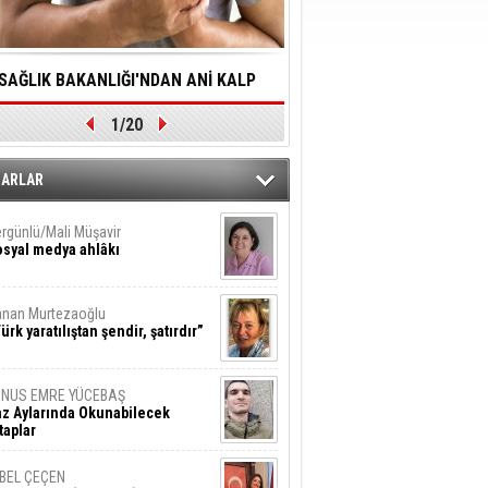
SAĞLIK BAKANLIĞI'NDAN ANİ KALP
YALNIZLIK YAŞLI BİREY
1/20
DURMALARINA HIZLI MÜDAHALE
SORUNLARA NEDEN OL
DİLMESİNE YÖNELİK ÖNLENMESİ İÇİN
ZARLAR
ÖNEMLİ ADIM
rgünlü/Mali Müşavir
syal medya ahlâkı
nan Murtezaoğlu
ürk yaratılıştan şendir, şatırdır”
UNUS EMRE YÜCEBAŞ
z Aylarında Okunabilecek
taplar
İBEL ÇEÇEN