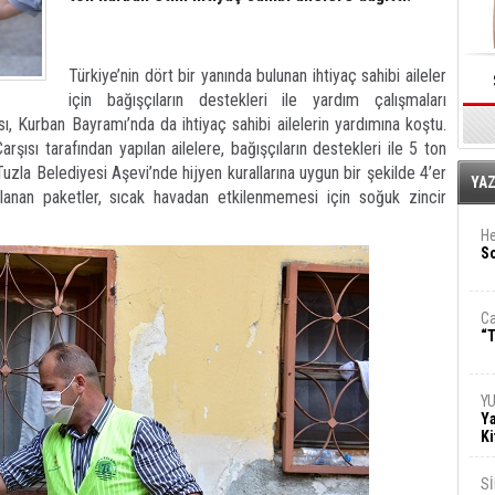
Türkiye’nin dört bir yanında bulunan ihtiyaç sahibi aileler
için bağışçıların destekleri ile yardım çalışmaları
sı, Kurban Bayramı’nda da ihtiyaç sahibi ailelerin yardımına koştu.
arşısı tarafından yapılan ailelere, bağışçıların destekleri ile 5 ton
 Tuzla Belediyesi Aşevi’nde hijyen kurallarına uygun bir şekilde 4’er
E
YA
zırlanan paketler, sıcak havadan etkilenmemesi için soğuk zincir
He
So
Ca
“T
Y
Ya
Ki
S