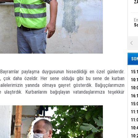
Z
Em
S
A
Ka
Şi
SON
Şi
 Bayramlar paylaşma duygusunun hissedildiği en özel günlerdir.
B
15:
, çok daha özeldir. Her sene olduğu gibi bu sene de kurban
ÇOC
10:
lelerimizin yanında olmaya gayret gösterdik. Bağışçılarımızın
BAŞ
10:
Ha
ze ulaştırdık. Kurbanlarını bağışlayan vatandaşlarımıza teşekkür
AĞB
Bi
OTO
16:
HAY
'TE
15:
İMZ
ÇOC
11:
Ez
S
BAŞ
11:
SİN
10:
EME
B
10: