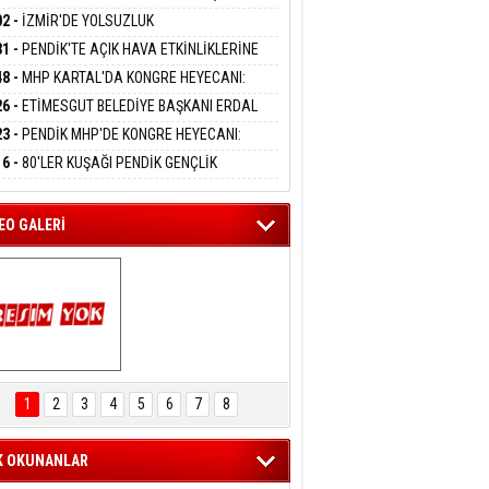
DANMAK
APLARA GEÇİYOR
KANI MERT POLAT OLDU
02 -
İZMİR'DE YOLSUZLUK
RASYONU:MENDERES BELEDİYE BAŞKANI
31 -
PENDİK'TE AÇIK HAVA ETKİNLİKLERİNE
AY ÇİÇEK DAHİL 13 KİŞİ GÖZALTINDA
eltem Kaynas
UN İLGİ:10 BİN ÇOCUK KATILIM SAĞLADI
48 -
MHP KARTAL'DA KONGRE HEYECANI:
FFETMEYECEĞİM!
İN UZUNKAYA'DAN ANLAMLI DAVET
26 -
ETİMESGUT BELEDİYE BAŞKANI ERDAL
İKÇİOĞLU TUTUKLANDI
23 -
PENDİK MHP'DE KONGRE HEYECANI:
ÜK BULUŞMA 8 AĞUSTOS'TA YAPILACAK
16 -
80'LER KUŞAĞI PENDİK GENÇLİK
PI'NDA BULUŞTU
EO GALERİ
ARTAL ENGELSİZ 
AŞAM FESTİVALİ 
1
2
3
4
5
6
7
8
KONSERİ 
LEYİCİLERİ MEST 
ETTİ
K OKUNANLAR