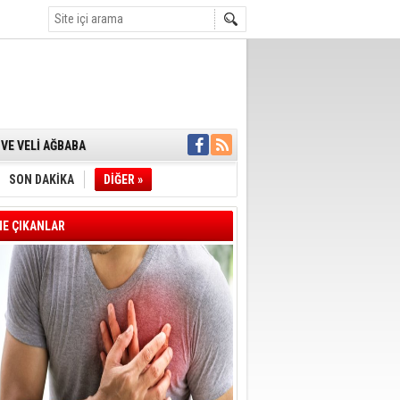
 VERİLDİ
VE VELİ AĞBABA
OTOBÜSÜNE
YE' ÇERÇEVE YASA
A BAŞLADI
SON DAKİKA
DİĞER »
E ÇIKANLAR
 FARKLARI 7
T OLDU
E BAŞKANI İLKAY
İN ÇOCUK KATILIM
DAN ANLAMLI
UTUKLANDI
 AĞUSTOS'TA