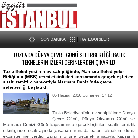
SON DAKİKA
KATEGORİLER
TUZLA'DA DÜNYA ÇEVRE GÜNÜ SEFERBERLİĞİ: BATIK
TEKNELERİN İZLERİ DERİNLERDEN ÇIKARILDI
Tuzla Belediyesi’nin ev sahipliğinde, Marmara Belediyeler
Birliği’nin (MBB) resmi etkinlikleri kapsamında gerçekleştirilen
sualtı temizlik hareketiyle Marmara Denizi’nde çevre
seferberliği başlatıldı.
06 Haziran 2026 Cumartesi 17:12
Tuzla Belediyesi’nin ev sahipliğinde Dünya
Çevre Günü, Dünya Okyanus Günü ve
Marmara Denizi Günü kapsamında gerçekleştirilen sualtı temizlik
etkinliğinde, ocak ayında yaşanan fırtınada batan teknelerin deniz
ekosistemine verdiği zararın önüne geçmek amacıyla kapsamlı