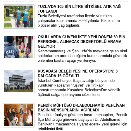
TUZLA'DA 105 BİN LİTRE BİTKİSEL ATIK YAĞ
TOPLANDI
Tuzla Belediyesi tarafından ilçede yürütülen
çalışmalar kapsamında 2026 yılında 105 bin litre
bitkisel atık yağ toplandı.
OKULLARDA GÜVENLİKTE YENİ DÖNEM:30 BİN
PERSONEL ALINACAK DEDEKTÖRLÜ ARAMA
GELİYOR
​Kahramanmaraş ve Şanlıurfa'da meydana gelen okul
saldırılarının ardından eğitim kurumlarındaki güvenlik
önlemleri baştan aşağı yenileniyor.
KUŞADASI BELEDİYESİ'NE OPERASYON: 3
DALGADA 15 GÖZALTI
​İstanbul Cumhuriyet Başsavcılığı bünyesinde
yürütülen kapsamlı "rüşvet" ve "irtikap"
soruşturmasında Kuşadası Belediyesi’ne yönelik
üçüncü dalga operasyonu düzenlendi.
PENDİK MÜFTÜSÜ DR.ABDÜLHAMİD PEHLİVAN
BASIN MENSUPLARINI AĞIRLADI
​Pendik’te faaliyet gösteren basın mensupları, Pendik
İlçe Müftülüğü görevine başlayan Dr. Abdulhamid
Pehlivan’ı makamında ziyaret ederek yeni görevi için
tebriklerini iletti.