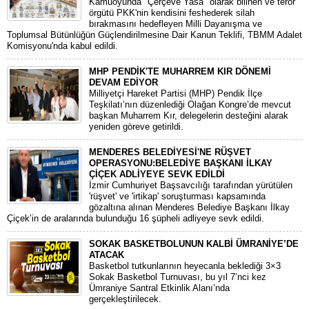
​Kamuoyunda "Çerçeve Yasa" olarak bilinen ve terör
örgütü PKK'nin kendisini feshederek silah
bırakmasını hedefleyen Milli Dayanışma ve
Toplumsal Bütünlüğün Güçlendirilmesine Dair Kanun Teklifi, TBMM Adalet
Komisyonu'nda kabul edildi.
MHP PENDİK'TE MUHARREM KIR DÖNEMİ
DEVAM EDİYOR
​Milliyetçi Hareket Partisi (MHP) Pendik İlçe
Teşkilatı’nın düzenlediği Olağan Kongre’de mevcut
başkan Muharrem Kır, delegelerin desteğini alarak
yeniden göreve getirildi.
MENDERES BELEDİYESİ'NE RÜŞVET
OPERASYONU:BELEDİYE BAŞKANI İLKAY
ÇİÇEK ADLİYEYE SEVK EDİLDİ
​İzmir Cumhuriyet Başsavcılığı tarafından yürütülen
'rüşvet' ve 'irtikap' soruşturması kapsamında
gözaltına alınan Menderes Belediye Başkanı İlkay
Çiçek’in de aralarında bulunduğu 16 şüpheli adliyeye sevk edildi.
SOKAK BASKETBOLUNUN KALBİ ÜMRANİYE’DE
ATACAK
Basketbol tutkunlarının heyecanla beklediği 3×3
Sokak Basketbol Turnuvası, bu yıl 7’nci kez
Ümraniye Santral Etkinlik Alanı’nda
gerçekleştirilecek.