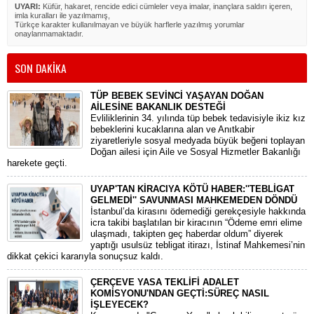
UYARI:
Küfür, hakaret, rencide edici cümleler veya imalar, inançlara saldırı içeren,
imla kuralları ile yazılmamış,
Türkçe karakter kullanılmayan ve büyük harflerle yazılmış yorumlar
onaylanmamaktadır.
SON DAKİKA
TÜP BEBEK SEVİNCİ YAŞAYAN DOĞAN
AİLESİNE BAKANLIK DESTEĞİ
​Evliliklerinin 34. yılında tüp bebek tedavisiyle ikiz kız
bebeklerini kucaklarına alan ve Anıtkabir
ziyaretleriyle sosyal medyada büyük beğeni toplayan
Doğan ailesi için Aile ve Sosyal Hizmetler Bakanlığı
harekete geçti.
UYAP'TAN KİRACIYA KÖTÜ HABER:''TEBLİGAT
GELMEDİ'' SAVUNMASI MAHKEMEDEN DÖNDÜ
​İstanbul’da kirasını ödemediği gerekçesiyle hakkında
icra takibi başlatılan bir kiracının “Ödeme emri elime
ulaşmadı, takipten geç haberdar oldum” diyerek
yaptığı usulsüz tebligat itirazı, İstinaf Mahkemesi’nin
dikkat çekici kararıyla sonuçsuz kaldı.
ÇERÇEVE YASA TEKLİFİ ADALET
KOMİSYONU'NDAN GEÇTİ:SÜREÇ NASIL
İŞLEYECEK?