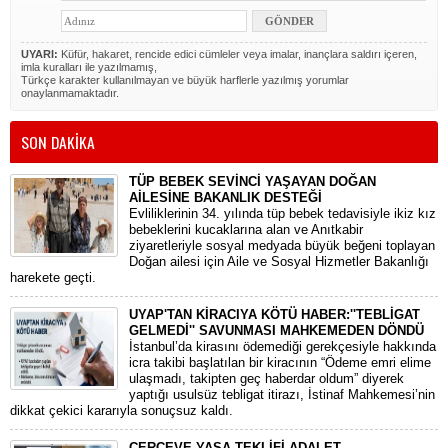
UYARI:
Küfür, hakaret, rencide edici cümleler veya imalar, inançlara saldırı içeren,
imla kuralları ile yazılmamış,
Türkçe karakter kullanılmayan ve büyük harflerle yazılmış yorumlar
onaylanmamaktadır.
SON DAKİKA
TÜP BEBEK SEVİNCİ YAŞAYAN DOĞAN
AİLESİNE BAKANLIK DESTEĞİ
​Evliliklerinin 34. yılında tüp bebek tedavisiyle ikiz kız
bebeklerini kucaklarına alan ve Anıtkabir
ziyaretleriyle sosyal medyada büyük beğeni toplayan
Doğan ailesi için Aile ve Sosyal Hizmetler Bakanlığı
harekete geçti.
UYAP'TAN KİRACIYA KÖTÜ HABER:''TEBLİGAT
GELMEDİ'' SAVUNMASI MAHKEMEDEN DÖNDÜ
​İstanbul’da kirasını ödemediği gerekçesiyle hakkında
icra takibi başlatılan bir kiracının “Ödeme emri elime
ulaşmadı, takipten geç haberdar oldum” diyerek
yaptığı usulsüz tebligat itirazı, İstinaf Mahkemesi’nin
dikkat çekici kararıyla sonuçsuz kaldı.
ÇERÇEVE YASA TEKLİFİ ADALET