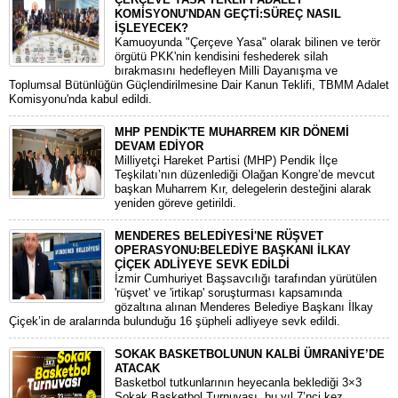
KOMİSYONU'NDAN GEÇTİ:SÜREÇ NASIL
İŞLEYECEK?
​Kamuoyunda "Çerçeve Yasa" olarak bilinen ve terör
örgütü PKK'nin kendisini feshederek silah
bırakmasını hedefleyen Milli Dayanışma ve
Toplumsal Bütünlüğün Güçlendirilmesine Dair Kanun Teklifi, TBMM Adalet
Komisyonu'nda kabul edildi.
MHP PENDİK'TE MUHARREM KIR DÖNEMİ
DEVAM EDİYOR
​Milliyetçi Hareket Partisi (MHP) Pendik İlçe
Teşkilatı’nın düzenlediği Olağan Kongre’de mevcut
başkan Muharrem Kır, delegelerin desteğini alarak
yeniden göreve getirildi.
MENDERES BELEDİYESİ'NE RÜŞVET
OPERASYONU:BELEDİYE BAŞKANI İLKAY
ÇİÇEK ADLİYEYE SEVK EDİLDİ
​İzmir Cumhuriyet Başsavcılığı tarafından yürütülen
'rüşvet' ve 'irtikap' soruşturması kapsamında
gözaltına alınan Menderes Belediye Başkanı İlkay
Çiçek’in de aralarında bulunduğu 16 şüpheli adliyeye sevk edildi.
SOKAK BASKETBOLUNUN KALBİ ÜMRANİYE’DE
ATACAK
Basketbol tutkunlarının heyecanla beklediği 3×3
Sokak Basketbol Turnuvası, bu yıl 7’nci kez