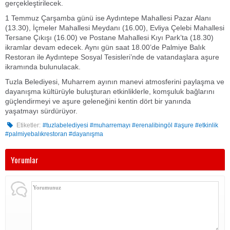
gerçekleştirilecek.
1 Temmuz Çarşamba günü ise Aydıntepe Mahallesi Pazar Alanı
(13.30), İçmeler Mahallesi Meydanı (16.00), Evliya Çelebi Mahallesi
Tersane Çıkışı (16.00) ve Postane Mahallesi Kıyı Park’ta (18.30)
ikramlar devam edecek. Aynı gün saat 18.00’de Palmiye Balık
Restoran ile Aydıntepe Sosyal Tesisleri’nde de vatandaşlara aşure
ikramında bulunulacak.
Tuzla Belediyesi, Muharrem ayının manevi atmosferini paylaşma ve
dayanışma kültürüyle buluşturan etkinliklerle, komşuluk bağlarını
güçlendirmeyi ve aşure geleneğini kentin dört bir yanında
yaşatmayı sürdürüyor.
Etiketler:
#tuzlabelediyesi #muharremayı #erenalibingöl #aşure #etkinlik
#palmiyebalıkrestoran #dayanışma
Yorumlar