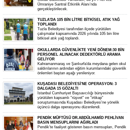
Ümraniye Santral Etkinlik Alanı’nda
gerçekleştirilecek.
TUZLA'DA 105 BİN LİTRE BİTKİSEL ATIK YAĞ
TOPLANDI
Tuzla Belediyesi tarafından ilçede yürütülen
çalışmalar kapsamında 2026 yılında 105 bin litre
bitkisel atık yağ toplandı.
OKULLARDA GÜVENLİKTE YENİ DÖNEM:30 BİN
PERSONEL ALINACAK DEDEKTÖRLÜ ARAMA
GELİYOR
​Kahramanmaraş ve Şanlıurfa'da meydana gelen okul
saldırılarının ardından eğitim kurumlarındaki güvenlik
önlemleri baştan aşağı yenileniyor.
KUŞADASI BELEDİYESİ'NE OPERASYON: 3
DALGADA 15 GÖZALTI
​İstanbul Cumhuriyet Başsavcılığı bünyesinde
yürütülen kapsamlı "rüşvet" ve "irtikap"
soruşturmasında Kuşadası Belediyesi’ne yönelik
üçüncü dalga operasyonu düzenlendi.
PENDİK MÜFTÜSÜ DR.ABDÜLHAMİD PEHLİVAN
BASIN MENSUPLARINI AĞIRLADI
​Pendik’te faaliyet gösteren basın mensupları, Pendik