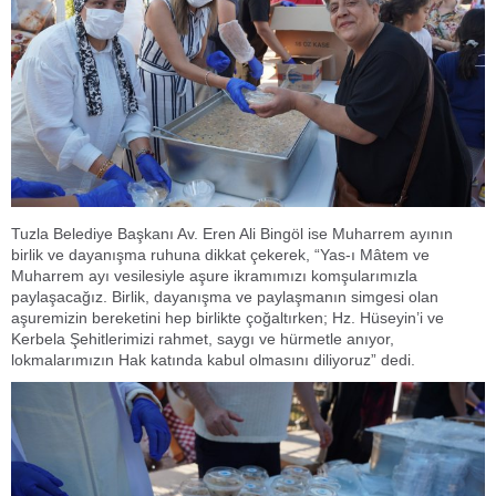
Tuzla Belediye Başkanı Av. Eren Ali Bingöl ise Muharrem ayının
birlik ve dayanışma ruhuna dikkat çekerek, “Yas-ı Mâtem ve
Muharrem ayı vesilesiyle aşure ikramımızı komşularımızla
paylaşacağız. Birlik, dayanışma ve paylaşmanın simgesi olan
aşuremizin bereketini hep birlikte çoğaltırken; Hz. Hüseyin’i ve
Kerbela Şehitlerimizi rahmet, saygı ve hürmetle anıyor,
lokmalarımızın Hak katında kabul olmasını diliyoruz” dedi.