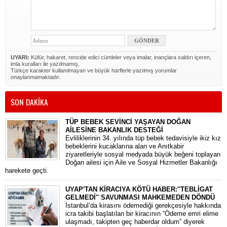
UYARI:
Küfür, hakaret, rencide edici cümleler veya imalar, inançlara saldırı içeren,
imla kuralları ile yazılmamış,
Türkçe karakter kullanılmayan ve büyük harflerle yazılmış yorumlar
onaylanmamaktadır.
SON DAKİKA
TÜP BEBEK SEVİNCİ YAŞAYAN DOĞAN
AİLESİNE BAKANLIK DESTEĞİ
​Evliliklerinin 34. yılında tüp bebek tedavisiyle ikiz kız
bebeklerini kucaklarına alan ve Anıtkabir
ziyaretleriyle sosyal medyada büyük beğeni toplayan
Doğan ailesi için Aile ve Sosyal Hizmetler Bakanlığı
harekete geçti.
UYAP'TAN KİRACIYA KÖTÜ HABER:''TEBLİGAT
GELMEDİ'' SAVUNMASI MAHKEMEDEN DÖNDÜ
​İstanbul’da kirasını ödemediği gerekçesiyle hakkında
icra takibi başlatılan bir kiracının “Ödeme emri elime
ulaşmadı, takipten geç haberdar oldum” diyerek