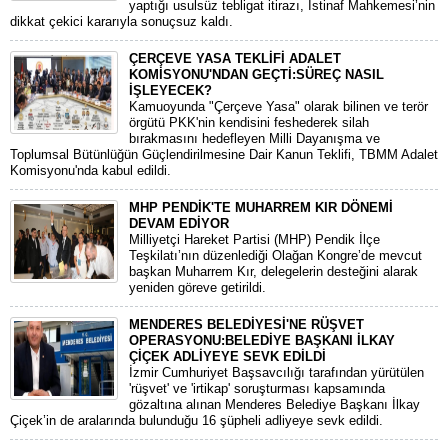
yaptığı usulsüz tebligat itirazı, İstinaf Mahkemesi’nin
dikkat çekici kararıyla sonuçsuz kaldı.
ÇERÇEVE YASA TEKLİFİ ADALET
KOMİSYONU'NDAN GEÇTİ:SÜREÇ NASIL
İŞLEYECEK?
​Kamuoyunda "Çerçeve Yasa" olarak bilinen ve terör
örgütü PKK'nin kendisini feshederek silah
bırakmasını hedefleyen Milli Dayanışma ve
Toplumsal Bütünlüğün Güçlendirilmesine Dair Kanun Teklifi, TBMM Adalet
Komisyonu'nda kabul edildi.
MHP PENDİK'TE MUHARREM KIR DÖNEMİ
DEVAM EDİYOR
​Milliyetçi Hareket Partisi (MHP) Pendik İlçe
Teşkilatı’nın düzenlediği Olağan Kongre’de mevcut
başkan Muharrem Kır, delegelerin desteğini alarak
yeniden göreve getirildi.
MENDERES BELEDİYESİ'NE RÜŞVET
OPERASYONU:BELEDİYE BAŞKANI İLKAY
ÇİÇEK ADLİYEYE SEVK EDİLDİ
​İzmir Cumhuriyet Başsavcılığı tarafından yürütülen
'rüşvet' ve 'irtikap' soruşturması kapsamında
gözaltına alınan Menderes Belediye Başkanı İlkay
Çiçek’in de aralarında bulunduğu 16 şüpheli adliyeye sevk edildi.