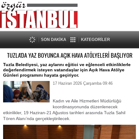
SON DAKİKA
KATEGORİLER
TUZLA'DA YAZ BOYUNCA AÇIK HAVA ATÖLYELERİ BAŞLIYOR
Tuzla Belediyesi, yaz aylarını eğitici ve eğlenceli etkinliklerle
değerlendirmek isteyen vatandaşlar için Açık Hava Atölye
Günleri programını hayata geçiriyor.
17 Haziran 2026 Çarşamba 09:46
Kadın ve Aile Hizmetleri Müdürlüğü
koordinasyonunda düzenlenecek
etkinlikler, 19 Haziran-21 Ağustos tarihleri arasında Tuzla Sahil
Tören Alanı’nda gerçekleştirilecek.