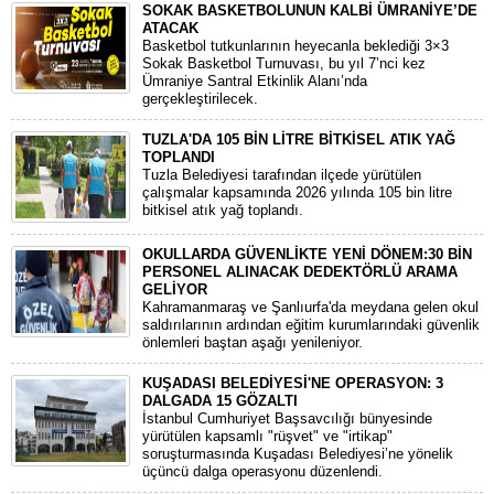
SOKAK BASKETBOLUNUN KALBİ ÜMRANİYE’DE
ATACAK
Basketbol tutkunlarının heyecanla beklediği 3×3
Sokak Basketbol Turnuvası, bu yıl 7’nci kez
Ümraniye Santral Etkinlik Alanı’nda
gerçekleştirilecek.
TUZLA'DA 105 BİN LİTRE BİTKİSEL ATIK YAĞ
TOPLANDI
Tuzla Belediyesi tarafından ilçede yürütülen
çalışmalar kapsamında 2026 yılında 105 bin litre
bitkisel atık yağ toplandı.
OKULLARDA GÜVENLİKTE YENİ DÖNEM:30 BİN
PERSONEL ALINACAK DEDEKTÖRLÜ ARAMA
GELİYOR
​Kahramanmaraş ve Şanlıurfa'da meydana gelen okul
saldırılarının ardından eğitim kurumlarındaki güvenlik
önlemleri baştan aşağı yenileniyor.
KUŞADASI BELEDİYESİ'NE OPERASYON: 3
DALGADA 15 GÖZALTI
​İstanbul Cumhuriyet Başsavcılığı bünyesinde
yürütülen kapsamlı "rüşvet" ve "irtikap"
soruşturmasında Kuşadası Belediyesi’ne yönelik
üçüncü dalga operasyonu düzenlendi.