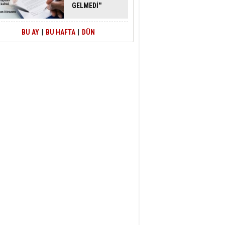
GELMEDİ''
SAVUNMASI
MAHKEMEDEN
DÖNDÜ
BU AY
|
BU HAFTA
|
DÜN