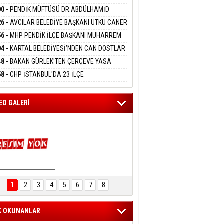
DANMAK
İYOR
GADA 15 GÖZALTI
00 -
PENDİK MÜFTÜSÜ DR.ABDÜLHAMİD
LİVAN BASIN MENSUPLARINI AĞIRLADI
26 -
AVCILAR BELEDİYE BAŞKANI UTKU CANER
eltem Kaynas
KAYA HAKKINDA TAHLİYE KARARI
56 -
MHP PENDİK İLÇE BAŞKANI MUHARREM
FFETMEYECEĞİM!
 KARTAL ORDULULAR DERNEĞİ HEYETİNİ
04 -
KARTAL BELEDİYESİ’NDEN CAN DOSTLAR
RLADI
N DEV YATIRIM!
48 -
BAKAN GÜRLEK'TEN ÇERÇEVE YASA
KLAMASI:''KIRMIZI ÇİZGİMİZ ŞEHİT AİLELERİ
58 -
CHP İSTANBUL'DA 23 İLÇE
GAZİLERİMİZİN HASSASİYETİDİR''
KANLIĞI'NDA ATAMALAR GERÇEKLEŞTİ
EO GALERİ
ARTAL ENGELSİZ 
AŞAM FESTİVALİ 
1
2
3
4
5
6
7
8
KONSERİ 
LEYİCİLERİ MEST 
ETTİ
K OKUNANLAR