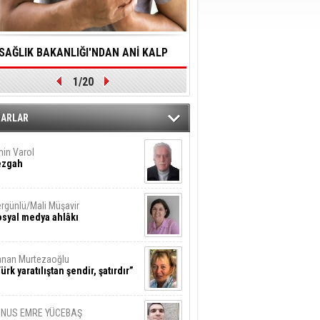
SAĞLIK BAKANLIĞI'NDAN ANİ KALP
YALNIZLIK YAŞLI BİREY
1/20
DURMALARINA HIZLI MÜDAHALE
SORUNLARA NEDEN OL
DİLMESİNE YÖNELİK ÖNLENMESİ İÇİN
ZARLAR
ÖNEMLİ ADIM
in Varol
ezgah
rgünlü/Mali Müşavir
syal medya ahlâkı
nan Murtezaoğlu
ürk yaratılıştan şendir, şatırdır”
UNUS EMRE YÜCEBAŞ