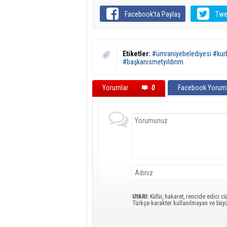
Facebook'ta Paylaş
Twe
Etiketler:
#ümraniyebelediyesi #kur
#başkanismetyıldırım
Yorumlar
0
Facebook Yoruml
UYARI:
Küfür, hakaret, rencide edici cü
Türkçe karakter kullanılmayan ve büy