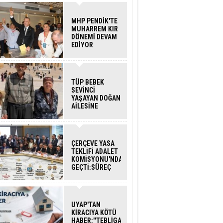
MHP PENDİK'TE
MUHARREM KIR
DÖNEMİ DEVAM
EDİYOR
TÜP BEBEK
SEVİNCİ
YAŞAYAN DOĞAN
AİLESİNE
BAKANLIK
DESTEĞİ
ÇERÇEVE YASA
TEKLİFİ ADALET
KOMİSYONU'NDAN
GEÇTİ:SÜREÇ
NASIL
İŞLEYECEK?
UYAP'TAN
KİRACIYA KÖTÜ
HABER:''TEBLİGAT