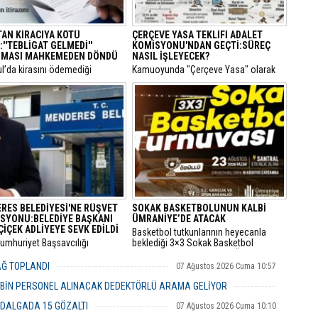
TAN KİRACIYA KÖTÜ
ÇERÇEVE YASA TEKLİFİ ADALET
''TEBLİGAT GELMEDİ''
KOMİSYONU'NDAN GEÇTİ:SÜREÇ
MASI MAHKEMEDEN DÖNDÜ
NASIL İŞLEYECEK?
ul’da kirasını ödemediği
​Kamuoyunda "Çerçeve Yasa" olarak
siyle hakkında icra takibi
bilinen ve terör örgütü PKK'nin
lan bir kiracının “Ödeme emri
kendisini feshederek silah bırakmasını
ulaşmadı, takipten geç haberdar
hedefleyen Milli Dayanışma ve
diyerek yaptığı usulsüz tebligat
Toplumsal Bütünlüğün
, İstinaf Mahkemesi’nin dikkat
Güçlendirilmesine Dair Kanun Teklifi,
kararıyla sonuçsuz kaldı.
TBMM Adalet Komisyonu'nda kabul
edildi.
RES BELEDİYESİ'NE RÜŞVET
SOKAK BASKETBOLUNUN KALBİ
SYONU:BELEDİYE BAŞKANI
ÜMRANİYE’DE ATACAK
ÇİÇEK ADLİYEYE SEVK EDİLDİ
Basketbol tutkunlarının heyecanla
Cumhuriyet Başsavcılığı
beklediği 3×3 Sokak Basketbol
dan yürütülen 'rüşvet' ve 'irtikap'
Turnuvası, bu yıl 7’nci kez Ümraniye
urması kapsamında gözaltına
Santral Etkinlik Alanı’nda
YAĞ TOPLANDI
07 Ağustos 2026 Cuma 10:57
 Menderes Belediye Başkanı İlkay
gerçekleştirilecek.
n de aralarında bulunduğu 16
 BİN PERSONEL ALINACAK DEDEKTÖRLÜ ARAMA GELİYOR
 adliyeye sevk edildi.
07 Ağustos 2026 Cuma 10:18
 DALGADA 15 GÖZALTI
07 Ağustos 2026 Cuma 10:10