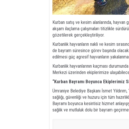
Kurban satış ve kesim alanlarında, hayvan g
akşam ilaçlama çalışmaları titizlikle sürdür
gözetilerek gerçekleştiriliyor.
Kurbanlık hayvanların nakli ve kesim sıras
de bayram süresince görev başında olacak. E
edilmesi güç agresif hayvanların yakalanm
Kurbanlık hayvanlarının kaçması durumunda
Merkezi üzerinden ekiplerimize ulaşabilec
“Kurban Bayramı Boyunca Ekiplerimiz Si
Ümraniye Belediye Başkanı İsmet Yıldırım,
sağlığı, güvenliği ve huzuru için tüm hazırlı
Bayramı boyunca kesintisiz hizmet anlayışıy
sağlık ve mutluluk dolu bir bayram geçirmeni