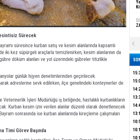
Ya
Ki
S
Z
esintisiz Sürecek
A
Bayramı süresince kurban satış ve kesim alanlarında kapsamlı
Ka
de iki kez süpürgeli araçlarla temizlenirken, kesim alanlarının da
Şi
gübre döküm alanları ve yol üzerindeki gübreler titizlikle
SON
Şi
B
15:
anyolar günlük hijyen denetimlerinden geçirilecek.
AİL
15:
arak adreslerine sevk edilirken, ilçe genelindeki konteynerler de
HAB
14:
Ha
MA
Bi
KOM
13:
terinerlik İşleri Müdürlüğü iş birliğinde, hastalıklı kurbanlıkların
İŞL
DEV
14:
ak. Kurban kesim izni verilen alanlar düzenli olarak denetlenecek
OPE
 Bayram sonrasında ise kurban alanlarında kireçleme çalışmaları
13:
Ez
S
ADL
ÜMR
10:
YAĞ
10:
ma Timi Görev Başında
BİN
B
10: