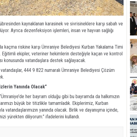
übresinden kaynaklanan karasinek ve sivrisineklere karşı sabah ve
ülüyor. Ayrıca dezenfeksiyon işlemleri, insan ve hayvan sağlığı
ında kaçma riskine karşı Ümraniye Belediyesi Kurban Yakalama Timi
ğitimli ekipler, veteriner hekimlerin desteğiyle kaçan ve kontrol
ası konusunda vatandaşlara destek sağlayacak.
 vatandaşlar, 444 9 822 numaralı Ümraniye Belediyesi Çözüm
ek.
zlerin Yanında Olacak”
 “Ümraniye’de her bayram olduğu gibi bu bayramda da halkımızın
klarımızı büyük bir titizlikle tamamladık. Ekiplerimiz, Kurban
la vatandaşlarımızın yanında olacak. Birlik ve dayanışma içinde,
zi yürekten diliyorum.” ifadelerini kullandı.