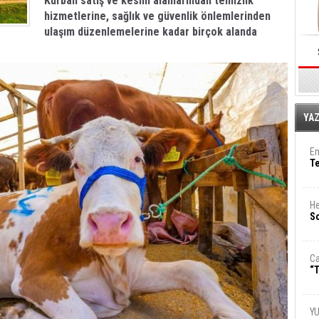
Kurban satış ve kesim alanlarından temizlik
hizmetlerine, sağlık ve güvenlik önlemlerinden
ulaşım düzenlemelerine kadar birçok alanda
E
YA
Em
T
He
So
Ca
“T
Y