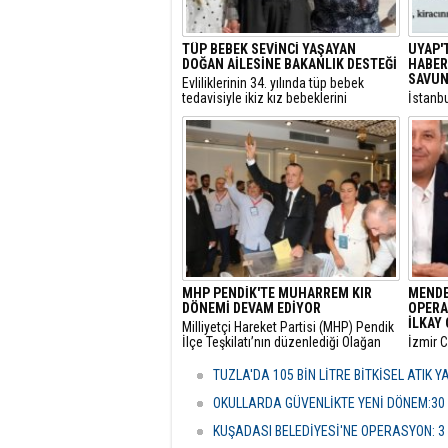
TÜP BEBEK SEVİNCİ YAŞAYAN
UYAP'
DOĞAN AİLESİNE BAKANLIK DESTEĞİ
HABER:
SAVUN
​Evliliklerinin 34. yılında tüp bebek
tedavisiyle ikiz kız bebeklerini
​İstanb
kucaklarına alan ve Anıtkabir
gerekçe
ziyaretleriyle sosyal medyada büyük
başlatı
beğeni toplayan Doğan ailesi için Aile
elime 
ve Sosyal Hizmetler Bakanlığı harekete
oldum” 
geçti.
itirazı
çekici 
MHP PENDİK'TE MUHARREM KIR
MENDE
DÖNEMİ DEVAM EDİYOR
OPERA
İLKAY 
​Milliyetçi Hareket Partisi (MHP) Pendik
İlçe Teşkilatı’nın düzenlediği Olağan
​İzmir 
Kongre’de mevcut başkan Muharrem
tarafın
Kır, delegelerin desteğini alarak
soruşt
TUZLA'DA 105 BİN LİTRE BİTKİSEL ATIK 
yeniden göreve getirildi.
alınan
Çiçek’i
OKULLARDA GÜVENLİKTE YENİ DÖNEM:30
şüpheli
KUŞADASI BELEDİYESİ'NE OPERASYON: 3