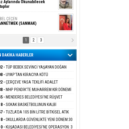
z Aylarında Okunabilecek
taplar
İBEL ÇEÇEN
ANNETMEK (SANMAK)
1
2
3
NALİZ/ ODABAŞ
ranlık DNA Kuşaklararası
ddetin Biyolojik Faturası
 DAKİKA HABERLER
yar Adıyaman
en Bu Sahaya Sığmazam
32 -
TÜP BEBEK SEVİNCİ YAŞAYAN DOĞAN
ESİNE BAKANLIK DESTEĞİ
08 -
UYAP'TAN KİRACIYA KÖTÜ
ER:''TEBLİGAT GELMEDİ'' SAVUNMASI
22 -
ÇERÇEVE YASA TEKLİFİ ADALET
san Ali Çölük
HKEMEDEN DÖNDÜ
r Satırın İçindeki İnsan
İSYONU'NDAN GEÇTİ:SÜREÇ NASIL
38 -
MHP PENDİK'TE MUHARREM KIR DÖNEMİ
EYECEK?
AM EDİYOR
45 -
MENDERES BELEDİYESİ'NE RÜŞVET
RASYONU:BELEDİYE BAŞKANI İLKAY ÇİÇEK
18 -
SOKAK BASKETBOLUNUN KALBİ
gi Kılıç
İVAS: ATEŞE ATILAN VİCDAN
İYEYE SEVK EDİLDİ
ANİYE’DE ATACAK
57 -
TUZLA'DA 105 BİN LİTRE BİTKİSEL ATIK
 TOPLANDI
18 -
OKULLARDA GÜVENLİKTE YENİ DÖNEM:30
 PERSONEL ALINACAK DEDEKTÖRLÜ ARAMA
ARIŞ BAŞARSLAN
10 -
KUŞADASI BELEDİYESİ'NE OPERASYON: 3