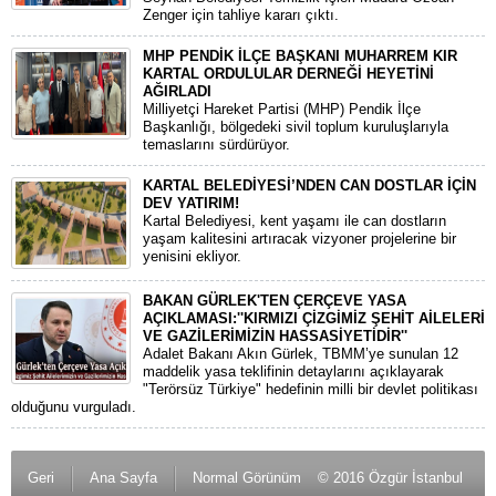
Zenger için tahliye kararı çıktı.
MHP PENDİK İLÇE BAŞKANI MUHARREM KIR
KARTAL ORDULULAR DERNEĞİ HEYETİNİ
AĞIRLADI
​Milliyetçi Hareket Partisi (MHP) Pendik İlçe
Başkanlığı, bölgedeki sivil toplum kuruluşlarıyla
temaslarını sürdürüyor.
KARTAL BELEDİYESİ’NDEN CAN DOSTLAR İÇİN
DEV YATIRIM!
Kartal Belediyesi, kent yaşamı ile can dostların
yaşam kalitesini artıracak vizyoner projelerine bir
yenisini ekliyor.
BAKAN GÜRLEK'TEN ÇERÇEVE YASA
AÇIKLAMASI:''KIRMIZI ÇİZGİMİZ ŞEHİT AİLELERİ
VE GAZİLERİMİZİN HASSASİYETİDİR''
Adalet Bakanı Akın Gürlek, TBMM’ye sunulan 12
maddelik yasa teklifinin detaylarını açıklayarak
"Terörsüz Türkiye" hedefinin milli bir devlet politikası
olduğunu vurguladı.
Geri
Ana Sayfa
Normal Görünüm
© 2016 Özgür İstanbul