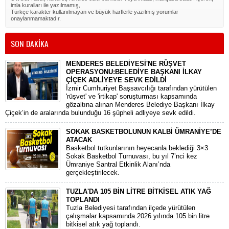
imla kuralları ile yazılmamış,
Türkçe karakter kullanılmayan ve büyük harflerle yazılmış yorumlar
onaylanmamaktadır.
SON DAKİKA
MENDERES BELEDİYESİ'NE RÜŞVET
OPERASYONU:BELEDİYE BAŞKANI İLKAY
ÇİÇEK ADLİYEYE SEVK EDİLDİ
​İzmir Cumhuriyet Başsavcılığı tarafından yürütülen
'rüşvet' ve 'irtikap' soruşturması kapsamında
gözaltına alınan Menderes Belediye Başkanı İlkay
Çiçek’in de aralarında bulunduğu 16 şüpheli adliyeye sevk edildi.
SOKAK BASKETBOLUNUN KALBİ ÜMRANİYE’DE
ATACAK
Basketbol tutkunlarının heyecanla beklediği 3×3
Sokak Basketbol Turnuvası, bu yıl 7’nci kez
Ümraniye Santral Etkinlik Alanı’nda
gerçekleştirilecek.
TUZLA'DA 105 BİN LİTRE BİTKİSEL ATIK YAĞ
TOPLANDI
Tuzla Belediyesi tarafından ilçede yürütülen
çalışmalar kapsamında 2026 yılında 105 bin litre
bitkisel atık yağ toplandı.