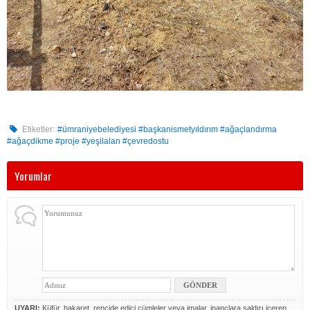
Etiketler:
#ümraniyebelediyesi #başkanismetyıldırım #ağaçlandırma
#ağaçdikme #proje #yeşilalan #çevredostu
Yorumlar
UYARI:
Küfür, hakaret, rencide edici cümleler veya imalar, inançlara saldırı içeren,