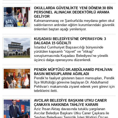
OKULLARDA GÜVENLİKTE YENİ DÖNEM:30 BİN
PERSONEL ALINACAK DEDEKTÖRLÜ ARAMA
GELİYOR
​Kahramanmaraş ve Şanlıurfa'da meydana gelen okul
saldırılarının ardından eğitim kurumlarındaki güvenlik
önlemleri baştan aşağı yenileniyor.
KUŞADASI BELEDİYESİ'NE OPERASYON: 3
DALGADA 15 GÖZALTI
​İstanbul Cumhuriyet Başsavcılığı bünyesinde
yürütülen kapsamlı "rüşvet" ve "irtikap"
soruşturmasında Kuşadası Belediyesi’ne yönelik
üçüncü dalga operasyonu düzenlendi.
PENDİK MÜFTÜSÜ DR.ABDÜLHAMİD PEHLİVAN
BASIN MENSUPLARINI AĞIRLADI
​Pendik’te faaliyet gösteren basın mensupları, Pendik
İlçe Müftülüğü görevine başlayan Dr. Abdulhamid
Pehlivan’ı makamında ziyaret ederek yeni görevi için
tebriklerini iletti.
AVCILAR BELEDİYE BAŞKANI UTKU CANER
ÇANKAYA HAKKINDA TAHLİYE KARARI
​Aziz İhsan Aktaş davasında tutuklu yargılanan
Avcılar Belediye Başkanı Utku Caner Çaykara ile
Seyhan Belediyesi Temizlik İşleri Müdürü Özcan