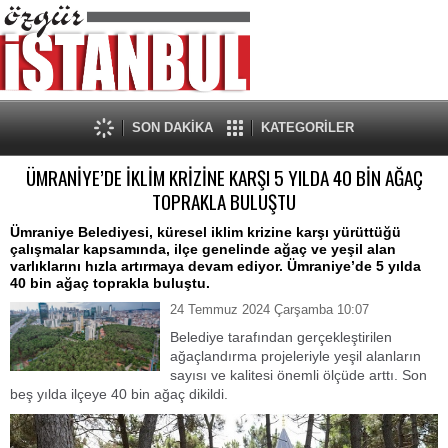
SON DAKİKA
KATEGORİLER
ÜMRANİYE’DE İKLİM KRİZİNE KARŞI 5 YILDA 40 BİN AĞAÇ
TOPRAKLA BULUŞTU
Ümraniye Belediyesi, küresel iklim krizine karşı yürüttüğü
çalışmalar kapsamında, ilçe genelinde ağaç ve yeşil alan
varlıklarını hızla artırmaya devam ediyor. Ümraniye’de 5 yılda
40 bin ağaç toprakla buluştu.
24 Temmuz 2024 Çarşamba 10:07
Belediye tarafından gerçekleştirilen
ağaçlandırma projeleriyle yeşil alanların
sayısı ve kalitesi önemli ölçüde arttı. Son
beş yılda ilçeye 40 bin ağaç dikildi.