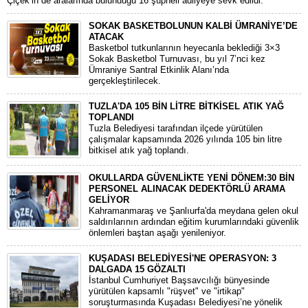
Çiçek’in de aralarında bulunduğu 16 şüpheli adliyeye sevk edildi.
SOKAK BASKETBOLUNUN KALBİ ÜMRANİYE’DE
ATACAK
Basketbol tutkunlarının heyecanla beklediği 3×3
Sokak Basketbol Turnuvası, bu yıl 7’nci kez
Ümraniye Santral Etkinlik Alanı’nda
gerçekleştirilecek.
TUZLA'DA 105 BİN LİTRE BİTKİSEL ATIK YAĞ
TOPLANDI
Tuzla Belediyesi tarafından ilçede yürütülen
çalışmalar kapsamında 2026 yılında 105 bin litre
bitkisel atık yağ toplandı.
OKULLARDA GÜVENLİKTE YENİ DÖNEM:30 BİN
PERSONEL ALINACAK DEDEKTÖRLÜ ARAMA
GELİYOR
​Kahramanmaraş ve Şanlıurfa'da meydana gelen okul
saldırılarının ardından eğitim kurumlarındaki güvenlik
önlemleri baştan aşağı yenileniyor.
KUŞADASI BELEDİYESİ'NE OPERASYON: 3
DALGADA 15 GÖZALTI
​İstanbul Cumhuriyet Başsavcılığı bünyesinde
yürütülen kapsamlı "rüşvet" ve "irtikap"
soruşturmasında Kuşadası Belediyesi’ne yönelik