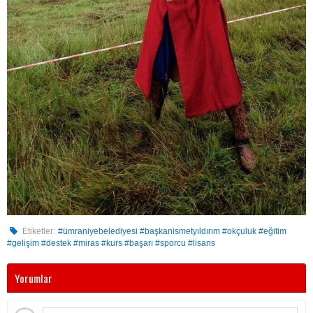
Etiketler:
#ümraniyebelediyesi #başkanismetyıldırım #okçuluk #eğitim
#gelişim #destek #miras #kurs #başarı #sporcu #lisans
Yorumlar