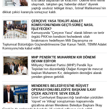
icra takibi başlatılan bir kiracının “Ödeme emri elime
ulaşmadı, takipten geç haberdar oldum” diyerek
yaptığı usulsüz tebligat itirazı, İstinaf Mahkemesi’nin
dikkat çekici kararıyla sonuçsuz kaldı.
ÇERÇEVE YASA TEKLİFİ ADALET
KOMİSYONU'NDAN GEÇTİ:SÜREÇ NASIL
İŞLEYECEK?
​Kamuoyunda "Çerçeve Yasa" olarak bilinen ve terör
örgütü PKK'nin kendisini feshederek silah
bırakmasını hedefleyen Milli Dayanışma ve
Toplumsal Bütünlüğün Güçlendirilmesine Dair Kanun Teklifi, TBMM Adalet
Komisyonu'nda kabul edildi.
MHP PENDİK'TE MUHARREM KIR DÖNEMİ
DEVAM EDİYOR
​Milliyetçi Hareket Partisi (MHP) Pendik İlçe
Teşkilatı’nın düzenlediği Olağan Kongre’de mevcut
başkan Muharrem Kır, delegelerin desteğini alarak
yeniden göreve getirildi.
MENDERES BELEDİYESİ'NE RÜŞVET
OPERASYONU:BELEDİYE BAŞKANI İLKAY
ÇİÇEK ADLİYEYE SEVK EDİLDİ
​İzmir Cumhuriyet Başsavcılığı tarafından yürütülen
'rüşvet' ve 'irtikap' soruşturması kapsamında
gözaltına alınan Menderes Belediye Başkanı İlkay