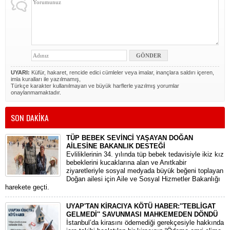
UYARI:
Küfür, hakaret, rencide edici cümleler veya imalar, inançlara saldırı içeren,
imla kuralları ile yazılmamış,
Türkçe karakter kullanılmayan ve büyük harflerle yazılmış yorumlar
onaylanmamaktadır.
SON DAKİKA
TÜP BEBEK SEVİNCİ YAŞAYAN DOĞAN
AİLESİNE BAKANLIK DESTEĞİ
​Evliliklerinin 34. yılında tüp bebek tedavisiyle ikiz kız
bebeklerini kucaklarına alan ve Anıtkabir
ziyaretleriyle sosyal medyada büyük beğeni toplayan
Doğan ailesi için Aile ve Sosyal Hizmetler Bakanlığı
harekete geçti.
UYAP'TAN KİRACIYA KÖTÜ HABER:''TEBLİGAT
GELMEDİ'' SAVUNMASI MAHKEMEDEN DÖNDÜ
​İstanbul’da kirasını ödemediği gerekçesiyle hakkında