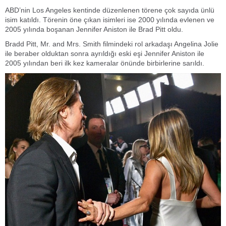
ABD’nin Los Angeles kentinde düzenlenen törene çok sayıda ünlü
isim katıldı. Törenin öne çıkan isimleri ise 2000 yılında evlenen ve
2005 yılında boşanan Jennifer Aniston ile Brad Pitt oldu.
Bradd Pitt, Mr. and Mrs. Smith filmindeki rol arkadaşı Angelina Jolie
ile beraber olduktan sonra ayrıldığı eski eşi Jennifer Aniston ile
2005 yılından beri ilk kez kameralar önünde birbirlerine sarıldı.