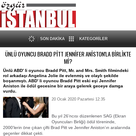
SON DAKİKA
KATEGORİLER
ÜNLÜ OYUNCU BRADD PİTT JENNİFER ANİSTON'LA BİRLİKTE
Mİ?
Ünlü ABD' li oyuncu Bradd Pitt, Mr. and Mrs. Smith filmindeki
rol arkadaşı Angelina Jolie ile evlenmiş ve olaylı şekilde
boşanmıştı. ABD' li oyuncu Bradd Pitt eski eşi Jennifer
Aniston ile ödül gecesine bir araya gelerek geceye damga
vurdu.
20 Ocak 2020 Pazartesi 12:35
Bu yıl 26’ncısı düzenlenen SAG (Ekran
Oyuncuları Birliği) ödül töreninde,
2000’lerin öne çıkan çifti Brad Pitt ve Jennifer Aniston’ın aralarında
geçenler dikkat çekti.