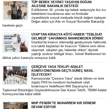
TÜP BEBEK SEVİNCİ YAŞAYAN DOĞAN
AİLESİNE BAKANLIK DESTEĞİ
​Evliliklerinin 34. yılında tüp bebek tedavisiyle ikiz kız
bebeklerini kucaklarına alan ve Anıtkabir
ziyaretleriyle sosyal medyada büyük beğeni toplayan
Doğan ailesi için Aile ve Sosyal Hizmetler Bakanlığı
harekete geçti.
UYAP'TAN KİRACIYA KÖTÜ HABER:''TEBLİGAT
GELMEDİ'' SAVUNMASI MAHKEMEDEN DÖNDÜ
​İstanbul’da kirasını ödemediği gerekçesiyle hakkında
icra takibi başlatılan bir kiracının “Ödeme emri elime
ulaşmadı, takipten geç haberdar oldum” diyerek
yaptığı usulsüz tebligat itirazı, İstinaf Mahkemesi’nin
dikkat çekici kararıyla sonuçsuz kaldı.
ÇERÇEVE YASA TEKLİFİ ADALET
KOMİSYONU'NDAN GEÇTİ:SÜREÇ NASIL
İŞLEYECEK?
​Kamuoyunda "Çerçeve Yasa" olarak bilinen ve terör
örgütü PKK'nin kendisini feshederek silah
bırakmasını hedefleyen Milli Dayanışma ve
Toplumsal Bütünlüğün Güçlendirilmesine Dair Kanun Teklifi, TBMM Adalet
Komisyonu'nda kabul edildi.
MHP PENDİK'TE MUHARREM KIR DÖNEMİ
DEVAM EDİYOR