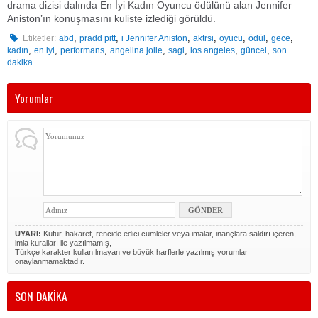
drama dizisi dalında En İyi Kadın Oyuncu ödülünü alan Jennifer
Aniston’ın konuşmasını kuliste izlediği görüldü.
,
,
,
,
,
,
,
Etiketler:
abd
pradd pitt
i Jennifer Aniston
aktrsi
oyucu
ödül
gece
,
,
,
,
,
,
,
kadın
en iyi
performans
angelina jolie
sagi
los angeles
güncel
son
dakika
Yorumlar
UYARI:
Küfür, hakaret, rencide edici cümleler veya imalar, inançlara saldırı içeren,
imla kuralları ile yazılmamış,
Türkçe karakter kullanılmayan ve büyük harflerle yazılmış yorumlar
onaylanmamaktadır.
SON DAKİKA