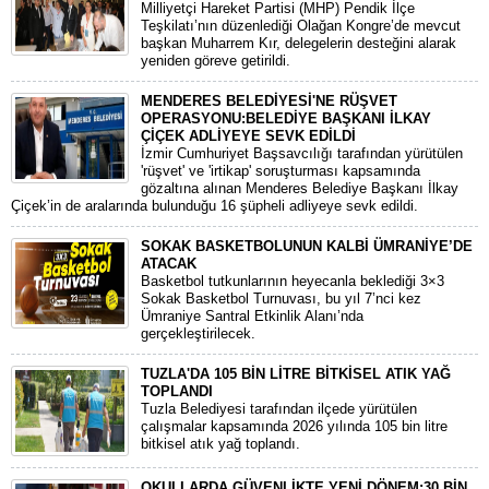
​Milliyetçi Hareket Partisi (MHP) Pendik İlçe
Teşkilatı’nın düzenlediği Olağan Kongre’de mevcut
başkan Muharrem Kır, delegelerin desteğini alarak
yeniden göreve getirildi.
MENDERES BELEDİYESİ'NE RÜŞVET
OPERASYONU:BELEDİYE BAŞKANI İLKAY
ÇİÇEK ADLİYEYE SEVK EDİLDİ
​İzmir Cumhuriyet Başsavcılığı tarafından yürütülen
'rüşvet' ve 'irtikap' soruşturması kapsamında
gözaltına alınan Menderes Belediye Başkanı İlkay
Çiçek’in de aralarında bulunduğu 16 şüpheli adliyeye sevk edildi.
SOKAK BASKETBOLUNUN KALBİ ÜMRANİYE’DE
ATACAK
Basketbol tutkunlarının heyecanla beklediği 3×3
Sokak Basketbol Turnuvası, bu yıl 7’nci kez
Ümraniye Santral Etkinlik Alanı’nda
gerçekleştirilecek.
TUZLA'DA 105 BİN LİTRE BİTKİSEL ATIK YAĞ
TOPLANDI
Tuzla Belediyesi tarafından ilçede yürütülen
çalışmalar kapsamında 2026 yılında 105 bin litre
bitkisel atık yağ toplandı.
OKULLARDA GÜVENLİKTE YENİ DÖNEM:30 BİN