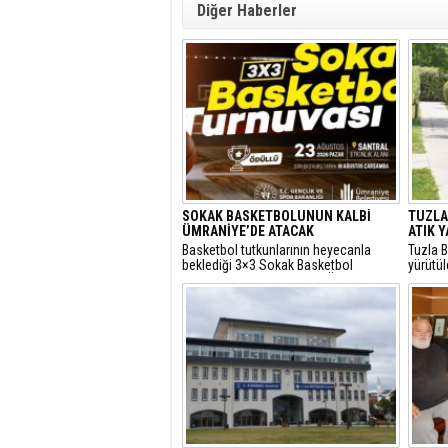
Diğer Haberler
SOKAK BASKETBOLUNUN KALBİ
TUZLA'
ÜMRANİYE’DE ATACAK
ATIK 
Basketbol tutkunlarının heyecanla
Tuzla B
beklediği 3×3 Sokak Basketbol
yürütü
Turnuvası, bu yıl 7’nci kez Ümraniye
yılında 
Santral Etkinlik Alanı’nda
topland
gerçekleştirilecek.