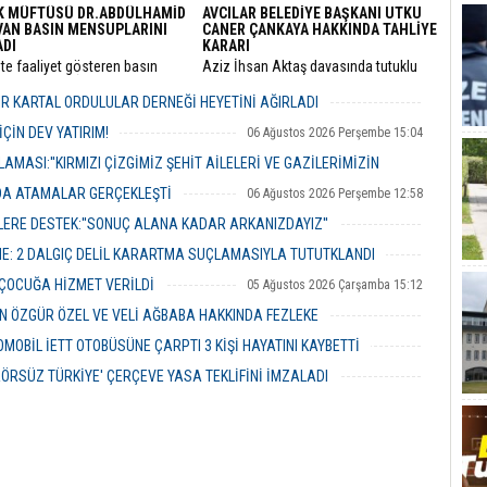
K MÜFTÜSÜ DR.ABDÜLHAMİD
AVCILAR BELEDİYE BAŞKANI UTKU
VAN BASIN MENSUPLARINI
CANER ÇANKAYA HAKKINDA TAHLİYE
ADI
KARARI
’te faaliyet gösteren basın
​Aziz İhsan Aktaş davasında tutuklu
ları, Pendik İlçe Müftülüğü
yargılanan Avcılar Belediye Başkanı
ne başlayan Dr. Abdulhamid
Utku Caner Çaykara ile Seyhan
R KARTAL ORDULULAR DERNEĞİ HEYETİNİ AĞIRLADI
an’ı makamında ziyaret ederek
Belediyesi Temizlik İşleri Müdürü
06 Ağustos 2026 Perşembe 17:56
evi için tebriklerini iletti.
Özcan Zenger için tahliye kararı çıktı.
ÇİN DEV YATIRIM!
06 Ağustos 2026 Perşembe 15:04
MASI:''KIRMIZI ÇİZGİMİZ ŞEHİT AİLELERİ VE GAZİLERİMİZİN
NDA ATAMALAR GERÇEKLEŞTİ
06 Ağustos 2026 Perşembe 12:58
06 Ağustos 2026 Perşembe 14:48
ERE DESTEK:''SONUÇ ALANA KADAR ARKANIZDAYIZ''
06 Ağustos 2026 Perşembe 12:51
ME: 2 DALGIÇ DELİL KARARTMA SUÇLAMASIYLA TUTUTKLANDI
06 Ağustos 2026 Perşembe 11:26
 ÇOCUĞA HİZMET VERİLDİ
05 Ağustos 2026 Çarşamba 15:12
 ÖZGÜR ÖZEL VE VELİ AĞBABA HAKKINDA FEZLEKE
05 Ağustos 2026 Çarşamba 10:19
MOBİL İETT OTOBÜSÜNE ÇARPTI 3 KİŞİ HAYATINI KAYBETTİ
05 Ağustos 2026 Çarşamba 10:06
ERÖRSÜZ TÜRKİYE' ÇERÇEVE YASA TEKLİFİNİ İMZALADI
04 Ağustos 2026 Salı 16:18