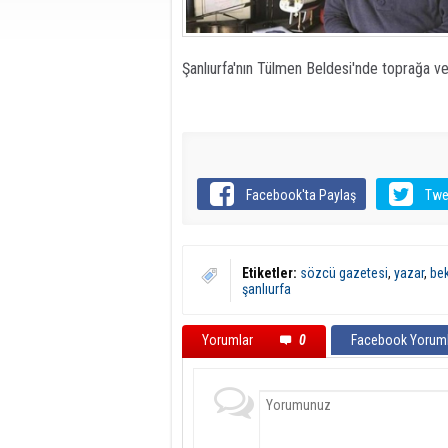
Şanlıurfa'nın Tülmen Beldesi'nde toprağa ve
Facebook'ta Paylaş
Twe
Etiketler:
sözcü gazetesi
,
yazar
,
bek
şanlıurfa
Yorumlar
0
Facebook Yoruml