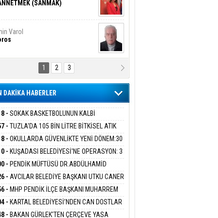
ANNETMEK (SANMAK)
in Varol
oros
1
2
3
NALİZ/ ODABAŞ
ranlık DNA Kuşaklararası
ddetin Biyolojik Faturası
 DAKİKA HABERLER
yar Adıyaman
en Bu Sahaya Sığmazam
18 -
SOKAK BASKETBOLUNUN KALBİ
ANİYE’DE ATACAK
57 -
TUZLA'DA 105 BİN LİTRE BİTKİSEL ATIK
 TOPLANDI
18 -
OKULLARDA GÜVENLİKTE YENİ DÖNEM:30
san Ali Çölük
r Satırın İçindeki İnsan
 PERSONEL ALINACAK DEDEKTÖRLÜ ARAMA
10 -
KUŞADASI BELEDİYESİ'NE OPERASYON: 3
İYOR
GADA 15 GÖZALTI
00 -
PENDİK MÜFTÜSÜ DR.ABDÜLHAMİD
LİVAN BASIN MENSUPLARINI AĞIRLADI
26 -
AVCILAR BELEDİYE BAŞKANI UTKU CANER
gi Kılıç
İVAS: ATEŞE ATILAN VİCDAN
KAYA HAKKINDA TAHLİYE KARARI
56 -
MHP PENDİK İLÇE BAŞKANI MUHARREM
 KARTAL ORDULULAR DERNEĞİ HEYETİNİ
04 -
KARTAL BELEDİYESİ’NDEN CAN DOSTLAR
RLADI
N DEV YATIRIM!
ARIŞ BAŞARSLAN
48 -
BAKAN GÜRLEK'TEN ÇERÇEVE YASA