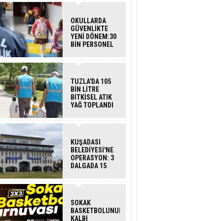
OKULLARDA
GÜVENLİKTE
YENİ DÖNEM:30
BİN PERSONEL
ALINACAK
DEDEKTÖRLÜ
ARAMA GELİYOR
TUZLA'DA 105
BİN LİTRE
BİTKİSEL ATIK
YAĞ TOPLANDI
KUŞADASI
BELEDİYESİ'NE
OPERASYON: 3
DALGADA 15
GÖZALTI
SOKAK
BASKETBOLUNUN
KALBİ