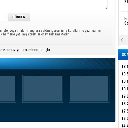
Z
Em
S
mleler veya imalar, inançlara saldırı içeren, imla kuralları ile yazılmamış,
ük harflerle yazılmış yorumlar onaylanmamaktadır.
A
Ka
Şi
ere henüz yorum eklenmemiştir.
SON
Şi
B
13:
ÜMR
10:
YAĞ
10:
Ha
Bi
BİN
10:
GEL
DAL
19:
PEH
18:
Ez
S
ÇAN
17:
KIR
15:
AĞI
İÇİ
B
14: