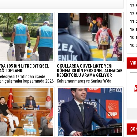
A
AÇI
12:
VE 
BAŞ
12:
M
GAZ
11:
A
ARK
GEL
15:
SUÇ
ÇOC
10:
BAŞ
10:
AĞB
OTO
HAY
VİD
DA 105 BİN LİTRE BİTKİSEL
OKULLARDA GÜVENLİKTE YENİ
YAĞ TOPLANDI
DÖNEM:30 BİN PERSONEL ALINACAK
DEDEKTÖRLÜ ARAMA GELİYOR
elediyesi tarafından ilçede
len çalışmalar kapsamında 2026
​Kahramanmaraş ve Şanlıurfa'da
105 bin litre bitkisel atık yağ
meydana gelen okul saldırılarının
ı.
ardından eğitim kurumlarındaki
güvenlik önlemleri baştan aşağı
yenileniyor.
K
Y
İZ
ÇO