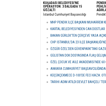
KUŞADASI BELEDİYESİ'NE
PENDİ
OPERASYON: 3 DALGADA 15
PEHLİ
GÖZALTI
AĞIRL
​İstanbul Cumhuriyet Başsavcılığı
​Pendik
bünyesinde yürütülen kapsamlı
mensup
"rüşvet" ve "irtikap" soruşturmasında
görevi
MHP PENDİK İLÇE BAŞKANI MUHARREM KI
Kuşadası Belediyesi’ne yönelik üçüncü
Pehliv
dalga operasyonu düzenlendi.
yeni gör
KARTAL BELEDİYESİ’NDEN CAN DOSTLAR İ
BAKAN GÜRLEK'TEN ÇERÇEVE YASA AÇIKLA
HASSASİYETİDİR''
CHP İSTANBUL'DA 23 İLÇE BAŞKANLIĞI'
ÖZGÜR ÖZEL'DEN GÜVENPARK'TAKİ GAZİL
GÜLİSTAN DOK DOSYASINDA FLAŞ GELİŞ
ÖZEL ÇOCUK VE AİLE AKADEMİSİ'NDE 60
ANKARA CUMHURİYET BAŞSAVCILIĞINDAN
KÜÇÜKÇEKMECE D-100'DE FECİ KAZA: OTO
TARİHİ ADIM ATILDI:DEVLET BAHÇELİ 'T