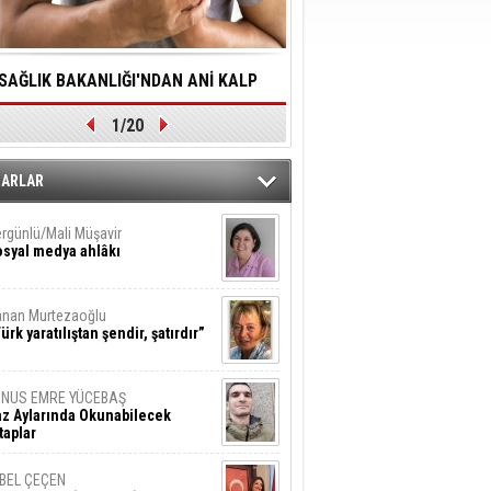
SAĞLIK BAKANLIĞI'NDAN ANİ KALP
YALNIZLIK YAŞLI BİREY
1/20
DURMALARINA HIZLI MÜDAHALE
SORUNLARA NEDEN OL
DİLMESİNE YÖNELİK ÖNLENMESİ İÇİN
ZARLAR
ÖNEMLİ ADIM
rgünlü/Mali Müşavir
syal medya ahlâkı
nan Murtezaoğlu
ürk yaratılıştan şendir, şatırdır”
UNUS EMRE YÜCEBAŞ
z Aylarında Okunabilecek
taplar
İBEL ÇEÇEN