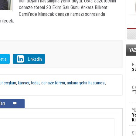
dün akşam hastalığına yenik düştü. Usta Gazetecinin
cenaze töreni 20 Ekim Salı Günü Ankara Bilkent
Camii'nde kılınacak cenaze namazı sonrasında
rilecek.
E
YA
etle
LinkedIn
He
So
ir coşkun
,
kanser
,
tedai
,
cenaze töreni
,
ankara şehir hastanesi
,
Ca
“T
arı
Y
Ya
Ki
S