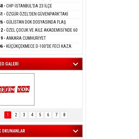
DANMAK
KLAMASI:''KIRMIZI ÇİZGİMİZ ŞEHİT AİLELERİ
58 -
CHP İSTANBUL'DA 23 İLÇE
GAZİLERİMİZİN HASSASİYETİDİR''
KANLIĞI'NDA ATAMALAR GERÇEKLEŞTİ
51 -
ÖZGÜR ÖZEL'DEN GÜVENPARK'TAKİ
eltem Kaynas
İLERE DESTEK:''SONUÇ ALANA KADAR
26 -
GÜLİSTAN DOK DOSYASINDA FLAŞ
FFETMEYECEĞİM!
ANIZDAYIZ''
İŞME: 2 DALGIÇ DELİL KARARTMA
12 -
ÖZEL ÇOCUK VE AİLE AKADEMİSİ'NDE 60
LAMASIYLA TUTUTKLANDI
UĞA HİZMET VERİLDİ
19 -
ANKARA CUMHURİYET
SAVCILIĞINDAN ÖZGÜR ÖZEL VE VELİ
06 -
KÜÇÜKÇEKMECE D-100'DE FECİ KAZA:
ABA HAKKINDA FEZLEKE
MOBİL İETT OTOBÜSÜNE ÇARPTI 3 KİŞİ
ATINI KAYBETTİ
EO GALERİ
ARTAL ENGELSİZ 
AŞAM FESTİVALİ 
1
2
3
4
5
6
7
8
KONSERİ 
LEYİCİLERİ MEST 
ETTİ
K OKUNANLAR