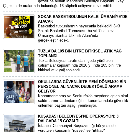
gözaltına alınan Menderes Belediye Başkanı İlkay
Çiçek’in de aralarında bulunduğu 16 şüpheli adliyeye sevk edildi.
SOKAK BASKETBOLUNUN KALBİ ÜMRANİYE’DE
ATACAK
Basketbol tutkunlarının heyecanla beklediği 3×3
Sokak Basketbol Turnuvası, bu yıl 7’nci kez
Ümraniye Santral Etkinlik Alanı’nda
gerçekleştirilecek.
TUZLA'DA 105 BİN LİTRE BİTKİSEL ATIK YAĞ
TOPLANDI
Tuzla Belediyesi tarafından ilçede yürütülen
çalışmalar kapsamında 2026 yılında 105 bin litre
bitkisel atık yağ toplandı.
OKULLARDA GÜVENLİKTE YENİ DÖNEM:30 BİN
PERSONEL ALINACAK DEDEKTÖRLÜ ARAMA
GELİYOR
​Kahramanmaraş ve Şanlıurfa'da meydana gelen okul
saldırılarının ardından eğitim kurumlarındaki güvenlik
önlemleri baştan aşağı yenileniyor.
KUŞADASI BELEDİYESİ'NE OPERASYON: 3
DALGADA 15 GÖZALTI
​İstanbul Cumhuriyet Başsavcılığı bünyesinde
yürütülen kapsamlı "rüşvet" ve "irtikap"