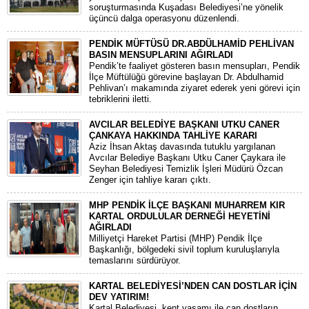
soruşturmasında Kuşadası Belediyesi’ne yönelik
üçüncü dalga operasyonu düzenlendi.
PENDİK MÜFTÜSÜ DR.ABDÜLHAMİD PEHLİVAN
BASIN MENSUPLARINI AĞIRLADI
​Pendik’te faaliyet gösteren basın mensupları, Pendik
İlçe Müftülüğü görevine başlayan Dr. Abdulhamid
Pehlivan’ı makamında ziyaret ederek yeni görevi için
tebriklerini iletti.
AVCILAR BELEDİYE BAŞKANI UTKU CANER
ÇANKAYA HAKKINDA TAHLİYE KARARI
​Aziz İhsan Aktaş davasında tutuklu yargılanan
Avcılar Belediye Başkanı Utku Caner Çaykara ile
Seyhan Belediyesi Temizlik İşleri Müdürü Özcan
Zenger için tahliye kararı çıktı.
MHP PENDİK İLÇE BAŞKANI MUHARREM KIR
KARTAL ORDULULAR DERNEĞİ HEYETİNİ
AĞIRLADI
​Milliyetçi Hareket Partisi (MHP) Pendik İlçe
Başkanlığı, bölgedeki sivil toplum kuruluşlarıyla
temaslarını sürdürüyor.
KARTAL BELEDİYESİ’NDEN CAN DOSTLAR İÇİN
DEV YATIRIM!
Kartal Belediyesi, kent yaşamı ile can dostların