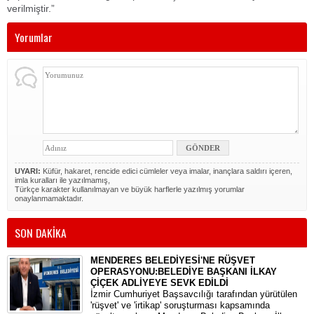
verilmiştir.”
Yorumlar
UYARI:
Küfür, hakaret, rencide edici cümleler veya imalar, inançlara saldırı içeren,
imla kuralları ile yazılmamış,
Türkçe karakter kullanılmayan ve büyük harflerle yazılmış yorumlar
onaylanmamaktadır.
SON DAKİKA
MENDERES BELEDİYESİ'NE RÜŞVET
OPERASYONU:BELEDİYE BAŞKANI İLKAY
ÇİÇEK ADLİYEYE SEVK EDİLDİ
​İzmir Cumhuriyet Başsavcılığı tarafından yürütülen
'rüşvet' ve 'irtikap' soruşturması kapsamında